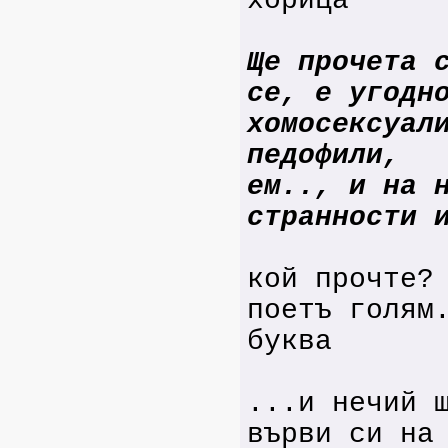
хорица
Ще прочета 
се, е угодн
хомосексуал
педофили,
ем.., и на 
странности 
кой прочте?
поетъ голям
буква
...и нечий 
върви си на