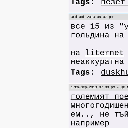
Tags:
везет
3rd-Oct-2013 08:07 pm
все 15 из "
гольдина н
на
liternet
неаккуратна
Tags:
duskh
17th-Sep-2013 07:00 pm
- ще п
големият по
многогодише
ем.., не тъ
например