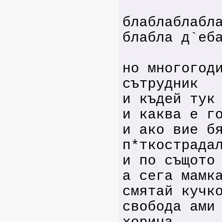
блаблаблабл
блабла д`еб
но многогод
сътрудник
и къдей тук
и каква е г
и ако вие б
п*ткострада
и по същото
а сега мамк
смятай кучк
свобода ами