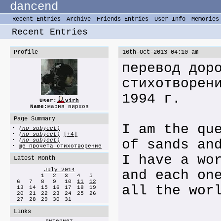
dancend
Recent Entries
Archive
Friends Entries
User Info
Memories
Recent Entries
Profile
16th-Oct-2013 04:10 am
перевод дор
стихотворен
1994 г.
User:
virh
Name:
мария вирхов
Page Summary
I am the qu
·
(no subject)
·
(no subject)
[+4]
·
(no subject)
of sands an
·
ще прочета стихотворение
I have a wo
Latest Month
July 2014
and each on
1
2
3
4
5
6
7
8
9
10
11
12
all the wor
13
14
15
16
17
18
19
20
21
22
23
24
25
26
27
28
29
30
31
I am th
Links