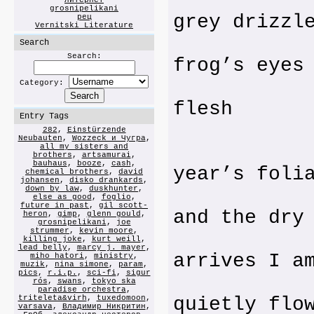
of yel
литернет
grosnipelikani
grey drizzl
рец
Vernitski Literature
I have 
Search
Search:
frog’s eyes
and by
Category:
flesh
Entry Tags
my own
282
,
Einstürzende
Neubauten
,
Wozzeck и Чугра
,
I a
all my sisters and
brothers
,
artsamurai
,
bauhaus
,
booze
,
cash
,
year’s foli
chemical brothers
,
david
johansen
,
disko drankards
,
down by law
,
duskhunter
,
of t
else as good
,
foglio
,
future in past
,
gil scott-
and the dry
heron
,
gimp
,
glenn gould
,
grosnipelikani
,
joe
strummer
,
kevin moore
,
and 
killing joke
,
kurt weill
,
lead belly
,
marcy j. mayer
,
arrives I a
miho hatori
,
ministry
,
muzik
,
nina simone
,
param
,
pics
,
r.i.p.
,
sci-fi
,
sigur
to 
rós
,
swans
,
tokyo ska
paradise orchestra
,
triteleta&virh
,
tuxedomoon
,
quietly flo
varsava
,
Владимир Никритин
,