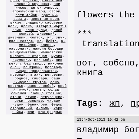
ГрОб
,
александр нестеров
,
oh h
алексей крученых
,
ани
илков
,
антон очиров
,
апрельский марш
,
басой
,
flowers the
бети файон
,
брат ми
,
вазата
,
везет во всем
,
викич
,
владимир сабоурин
,
волк
,
вража
,
вятърът мъртъв
език
,
глен гульд
,
далой
***
полицей
,
дименций
,
дневники
,
желток
,
жп
,
звук
,
translation
иван козлов
,
ио
,
йейтс
,
к.
михайлов
,
клипец
,
мавромати
,
максим бородин
,
мандельштамы
,
маяковский
,
милость к старцам
,
музик
,
науменко
,
ник кейв
,
ник
вот, собсно
кейв с бед сийдс
,
никомея
,
о.е.
,
панграмы
,
переводы
,
книга
пиздец продолжается
,
преводи
,
птахи
,
репресии
,
родное
,
самсара
,
саша
"хирург" гнутов
,
сашо
,
светльо
,
свое с собой
,
свой
/ чужой
,
семья
,
солдат
семенов
,
солнца стояние
,
стани
,
стихи
,
стругацкие
,
Tags:
жп
,
п
суки позорные
,
уходим
чудом
,
фанайлова
,
федор
сваровский
,
фильмы
,
хари
,
чайка
,
юли
,
юля фридман
13th-Oct-2013 10:42 pm
владимир бо