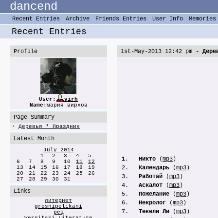
dancend
Recent Entries
Archive
Friends Entries
User Info
Memories
Recent Entries
Profile
1st-May-2013 12:42 pm
- Дерев
User:
virh
Name:
мария вирхов
Page Summary
·
Деревья * Праздник
Latest Month
July 2014
1
2
3
4
5
1
.
Никто
(
mp3
)
6
7
8
9
10
11
12
13
14
15
16
17
18
19
2.
Календарь
(
mp3
)
20
21
22
23
24
25
26
3.
Работай
(
mp3
)
27
28
29
30
31
4.
Аскалот
(
mp3
)
Links
5.
Пожелание
(
mp3
)
литернет
6.
Некролог
(
mp3
)
grosnipelikani
7.
Текели Ли
(
mp3
)
рец