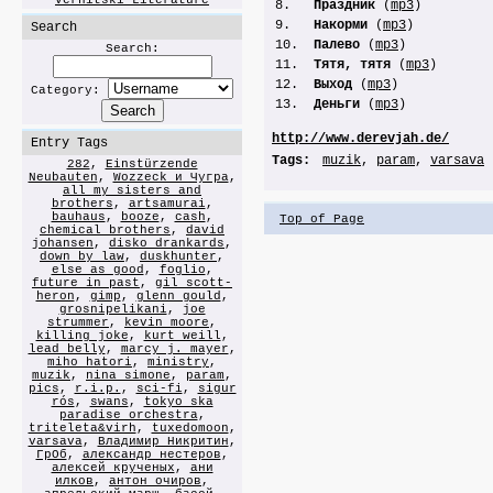
Vernitski Literature
8.
Праздник
(
mp3
)
9.
Накорми
(
mp3
)
Search
10.
Палево
(
mp3
)
Search:
11.
Тятя, тятя
(
mp3
)
12.
Выход
(
mp3
)
Category:
13.
Деньги
(
mp3
)
http://www.derevjah.de/
Entry Tags
Tags:
muzik
,
param
,
varsava
282
,
Einstürzende
Neubauten
,
Wozzeck и Чугра
,
all my sisters and
brothers
,
artsamurai
,
bauhaus
,
booze
,
cash
,
Top of Page
chemical brothers
,
david
johansen
,
disko drankards
,
down by law
,
duskhunter
,
else as good
,
foglio
,
future in past
,
gil scott-
heron
,
gimp
,
glenn gould
,
grosnipelikani
,
joe
strummer
,
kevin moore
,
killing joke
,
kurt weill
,
lead belly
,
marcy j. mayer
,
miho hatori
,
ministry
,
muzik
,
nina simone
,
param
,
pics
,
r.i.p.
,
sci-fi
,
sigur
rós
,
swans
,
tokyo ska
paradise orchestra
,
triteleta&virh
,
tuxedomoon
,
varsava
,
Владимир Никритин
,
ГрОб
,
александр нестеров
,
алексей крученых
,
ани
илков
,
антон очиров
,