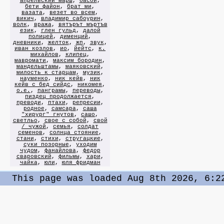
апрельский марш
,
басой
,
бети файон
,
брат ми
,
вазата
,
везет во всем
,
викич
,
владимир сабоурин
,
волк
,
вража
,
вятърът мъртъв
език
,
глен гульд
,
далой
полицей
,
дименций
,
дневники
,
желток
,
жп
,
звук
,
иван козлов
,
ио
,
йейтс
,
к.
михайлов
,
клипец
,
мавромати
,
максим бородин
,
мандельштамы
,
маяковский
,
милость к старцам
,
музик
,
науменко
,
ник кейв
,
ник
кейв с бед сийдс
,
никомея
,
о.е.
,
панграмы
,
переводы
,
пиздец продолжается
,
преводи
,
птахи
,
репресии
,
родное
,
самсара
,
саша
"хирург" гнутов
,
сашо
,
светльо
,
свое с собой
,
свой
/ чужой
,
семья
,
солдат
семенов
,
солнца стояние
,
стани
,
стихи
,
стругацкие
,
суки позорные
,
уходим
чудом
,
фанайлова
,
федор
сваровский
,
фильмы
,
хари
,
чайка
,
юли
,
юля фридман
This page was loaded Aug 8th 2026, 6:2