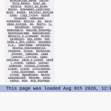
апрельский марш
,
басой
,
бети файон
,
брат ми
,
вазата
,
везет во всем
,
викич
,
владимир сабоурин
,
волк
,
вража
,
вятърът мъртъв
език
,
глен гульд
,
далой
полицей
,
дименций
,
дневники
,
желток
,
жп
,
звук
,
иван козлов
,
ио
,
йейтс
,
к.
михайлов
,
клипец
,
мавромати
,
максим бородин
,
мандельштамы
,
маяковский
,
милость к старцам
,
музик
,
науменко
,
ник кейв
,
ник
кейв с бед сийдс
,
никомея
,
о.е.
,
панграмы
,
переводы
,
пиздец продолжается
,
преводи
,
птахи
,
репресии
,
родное
,
самсара
,
саша
"хирург" гнутов
,
сашо
,
светльо
,
свое с собой
,
свой
/ чужой
,
семья
,
солдат
семенов
,
солнца стояние
,
стани
,
стихи
,
стругацкие
,
суки позорные
,
уходим
чудом
,
фанайлова
,
федор
сваровский
,
фильмы
,
хари
,
чайка
,
юли
,
юля фридман
This page was loaded Aug 6th 2026, 12: