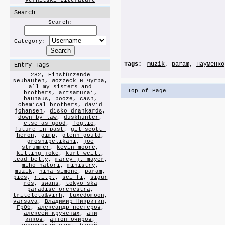
Vernitski Literature
Search
Search:
Category:
Tags:
muzik
,
param
,
науменко
Entry Tags
282
,
Einstürzende
Neubauten
,
Wozzeck и Чугра
,
all my sisters and
Top of Page
brothers
,
artsamurai
,
bauhaus
,
booze
,
cash
,
chemical brothers
,
david
johansen
,
disko drankards
,
down by law
,
duskhunter
,
else as good
,
foglio
,
future in past
,
gil scott-
heron
,
gimp
,
glenn gould
,
grosnipelikani
,
joe
strummer
,
kevin moore
,
killing joke
,
kurt weill
,
lead belly
,
marcy j. mayer
,
miho hatori
,
ministry
,
muzik
,
nina simone
,
param
,
pics
,
r.i.p.
,
sci-fi
,
sigur
rós
,
swans
,
tokyo ska
paradise orchestra
,
triteleta&virh
,
tuxedomoon
,
varsava
,
Владимир Никритин
,
ГрОб
,
александр нестеров
,
алексей крученых
,
ани
илков
,
антон очиров
,