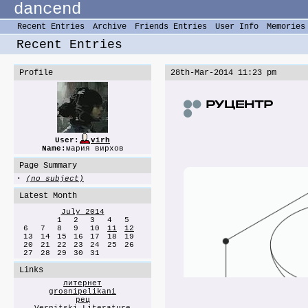
dancend
Recent Entries
Archive
Friends Entries
User Info
Memories
Recent Entries
Profile
28th-Mar-2014 11:23 pm
User:
virh
Name:
мария вирхов
Page Summary
·
(no subject)
Latest Month
July 2014
1
2
3
4
5
6
7
8
9
10
11
12
13
14
15
16
17
18
19
20
21
22
23
24
25
26
27
28
29
30
31
Links
литернет
grosnipelikani
рец