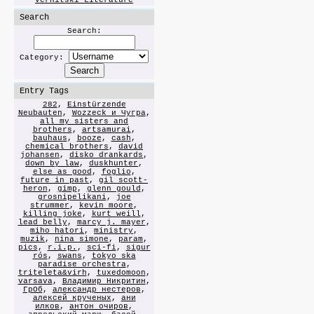
Vernitski Literature
Search
Search:
Category:
Entry Tags
282
,
Einstürzende
Neubauten
,
Wozzeck и Чугра
,
all my sisters and
brothers
,
artsamurai
,
bauhaus
,
booze
,
cash
,
chemical brothers
,
david
johansen
,
disko drankards
,
down by law
,
duskhunter
,
else as good
,
foglio
,
future in past
,
gil scott-
heron
,
gimp
,
glenn gould
,
grosnipelikani
,
joe
strummer
,
kevin moore
,
killing joke
,
kurt weill
,
lead belly
,
marcy j. mayer
,
miho hatori
,
ministry
,
muzik
,
nina simone
,
param
,
pics
,
r.i.p.
,
sci-fi
,
sigur
rós
,
swans
,
tokyo ska
paradise orchestra
,
triteleta&virh
,
tuxedomoon
,
varsava
,
Владимир Никритин
,
ГрОб
,
александр нестеров
,
алексей крученых
,
ани
илков
,
антон очиров
,