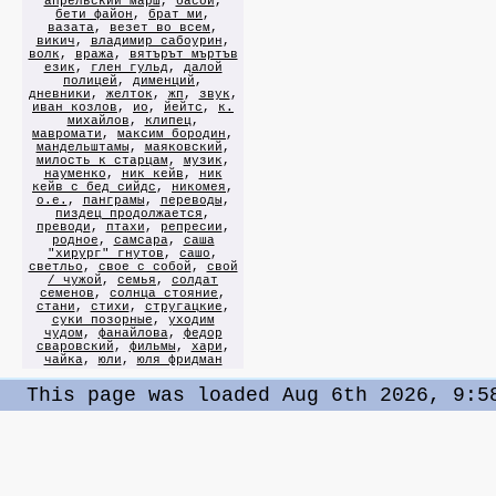
апрельский марш
,
басой
,
бети файон
,
брат ми
,
вазата
,
везет во всем
,
викич
,
владимир сабоурин
,
волк
,
вража
,
вятърът мъртъв
език
,
глен гульд
,
далой
полицей
,
дименций
,
дневники
,
желток
,
жп
,
звук
,
иван козлов
,
ио
,
йейтс
,
к.
михайлов
,
клипец
,
мавромати
,
максим бородин
,
мандельштамы
,
маяковский
,
милость к старцам
,
музик
,
науменко
,
ник кейв
,
ник
кейв с бед сийдс
,
никомея
,
о.е.
,
панграмы
,
переводы
,
пиздец продолжается
,
преводи
,
птахи
,
репресии
,
родное
,
самсара
,
саша
"хирург" гнутов
,
сашо
,
светльо
,
свое с собой
,
свой
/ чужой
,
семья
,
солдат
семенов
,
солнца стояние
,
стани
,
стихи
,
стругацкие
,
суки позорные
,
уходим
чудом
,
фанайлова
,
федор
сваровский
,
фильмы
,
хари
,
чайка
,
юли
,
юля фридман
This page was loaded Aug 6th 2026, 9:5