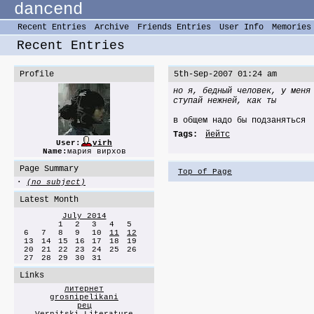
dancend
Recent Entries
Archive
Friends Entries
User Info
Memories
Recent Entries
Profile
5th-Sep-2007 01:24 am
но я, бедный человек, у меня
ступай нежней, как ты
в общем надо бы подзаняться
Tags:
йейтс
User:
virh
Name:
мария вирхов
Page Summary
Top of Page
·
(no subject)
Latest Month
July 2014
1
2
3
4
5
6
7
8
9
10
11
12
13
14
15
16
17
18
19
20
21
22
23
24
25
26
27
28
29
30
31
Links
литернет
grosnipelikani
рец