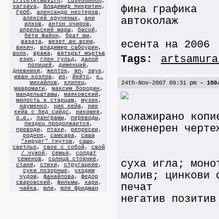
triteleta&virh
,
tuxedomoon
,
varsava
,
Владимир Никритин
,
фина графика
ГрОб
,
александр нестеров
,
алексей крученых
,
ани
автоколаж
илков
,
антон очиров
,
апрельский марш
,
басой
,
бети файон
,
брат ми
,
вазата
,
везет во всем
,
есента на 2006
викич
,
владимир сабоурин
,
волк
,
вража
,
вятърът мъртъв
Tags:
artsamura
език
,
глен гульд
,
далой
полицей
,
дименций
,
дневники
,
желток
,
жп
,
звук
,
иван козлов
,
ио
,
йейтс
,
к.
михайлов
,
клипец
,
24th-Nov-2007 09:31 pm
- 100/
мавромати
,
максим бородин
,
мандельштамы
,
маяковский
,
милость к старцам
,
музик
,
науменко
,
ник кейв
,
ник
кейв с бед сийдс
,
никомея
,
колажирано копи
о.е.
,
панграмы
,
переводы
,
пиздец продолжается
,
инженерен черте
преводи
,
птахи
,
репресии
,
родное
,
самсара
,
саша
"хирург" гнутов
,
сашо
,
светльо
,
свое с собой
,
свой
/ чужой
,
семья
,
солдат
семенов
,
солнца стояние
,
суха игла; моно
стани
,
стихи
,
стругацкие
,
суки позорные
,
уходим
молив; цинкови 
чудом
,
фанайлова
,
федор
сваровский
,
фильмы
,
хари
,
печат
чайка
,
юли
,
юля фридман
негатив позитив