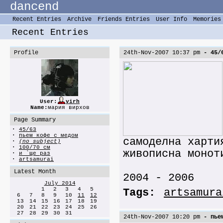
dancend
Recent Entries
Archive
Friends Entries
User Info
Memories
Recent Entries
Profile
24th-Nov-2007 10:37 pm
- 45/
User:
virh
Name:
мария вирхов
Page Summary
·
45/63
·
пьем кофе с медом
самоделна харти
·
(no subject)
·
100/70 см
живописна монот
·
и `ще раз
·
artsamurai
Latest Month
2004 - 2006
July 2014
1
2
3
4
5
Tags:
artsamura
6
7
8
9
10
11
12
13
14
15
16
17
18
19
20
21
22
23
24
25
26
27
28
29
30
31
24th-Nov-2007 10:20 pm
- пьем