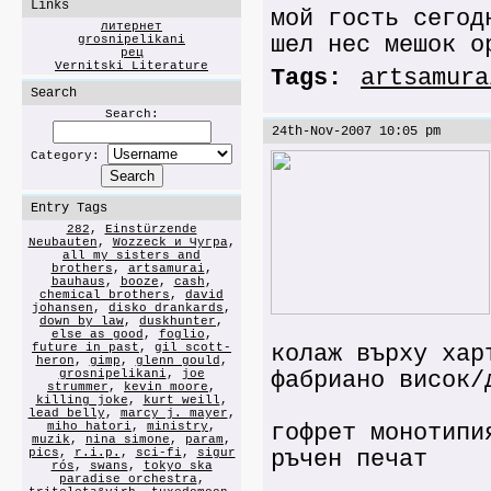
Links
мой гость сегод
литернет
шел нес мешок о
grosnipelikani
рец
Vernitski Literature
Tags:
artsamura
Search
Search:
24th-Nov-2007 10:05 pm
Category:
Entry Tags
282
,
Einstürzende
Neubauten
,
Wozzeck и Чугра
,
all my sisters and
brothers
,
artsamurai
,
bauhaus
,
booze
,
cash
,
chemical brothers
,
david
johansen
,
disko drankards
,
down by law
,
duskhunter
,
else as good
,
foglio
,
future in past
,
gil scott-
колаж върху хар
heron
,
gimp
,
glenn gould
,
grosnipelikani
,
joe
фабриано висок/
strummer
,
kevin moore
,
killing joke
,
kurt weill
,
lead belly
,
marcy j. mayer
,
miho hatori
,
ministry
,
гофрет монотипи
muzik
,
nina simone
,
param
,
pics
,
r.i.p.
,
sci-fi
,
sigur
ръчен печат
rós
,
swans
,
tokyo ska
paradise orchestra
,