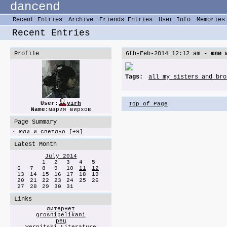
dancend
Recent Entries
Archive
Friends Entries
User Info
Memories
Recent Entries
Profile
6th-Feb-2014 12:12 am
- юли и
Tags:
all my sisters and bro
User:
virh
Top of Page
Name:
мария вирхов
Page Summary
·
юли и светльо
[+9]
Latest Month
July 2014
1
2
3
4
5
6
7
8
9
10
11
12
13
14
15
16
17
18
19
20
21
22
23
24
25
26
27
28
29
30
31
Links
литернет
grosnipelikani
рец