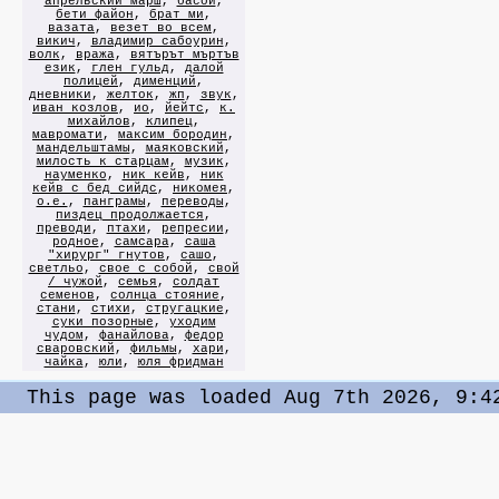
апрельский марш
,
басой
,
бети файон
,
брат ми
,
вазата
,
везет во всем
,
викич
,
владимир сабоурин
,
волк
,
вража
,
вятърът мъртъв
език
,
глен гульд
,
далой
полицей
,
дименций
,
дневники
,
желток
,
жп
,
звук
,
иван козлов
,
ио
,
йейтс
,
к.
михайлов
,
клипец
,
мавромати
,
максим бородин
,
мандельштамы
,
маяковский
,
милость к старцам
,
музик
,
науменко
,
ник кейв
,
ник
кейв с бед сийдс
,
никомея
,
о.е.
,
панграмы
,
переводы
,
пиздец продолжается
,
преводи
,
птахи
,
репресии
,
родное
,
самсара
,
саша
"хирург" гнутов
,
сашо
,
светльо
,
свое с собой
,
свой
/ чужой
,
семья
,
солдат
семенов
,
солнца стояние
,
стани
,
стихи
,
стругацкие
,
суки позорные
,
уходим
чудом
,
фанайлова
,
федор
сваровский
,
фильмы
,
хари
,
чайка
,
юли
,
юля фридман
This page was loaded Aug 7th 2026, 9:4