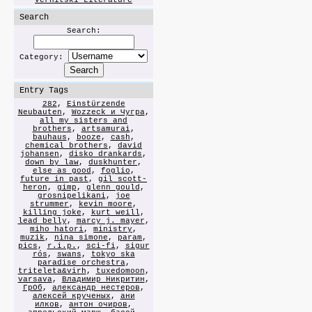
Vernitski Literature
Search
Search:
Category:
Entry Tags
282
,
Einstürzende
Neubauten
,
Wozzeck и Чугра
,
all my sisters and
brothers
,
artsamurai
,
bauhaus
,
booze
,
cash
,
chemical brothers
,
david
johansen
,
disko drankards
,
down by law
,
duskhunter
,
else as good
,
foglio
,
future in past
,
gil scott-
heron
,
gimp
,
glenn gould
,
grosnipelikani
,
joe
strummer
,
kevin moore
,
killing joke
,
kurt weill
,
lead belly
,
marcy j. mayer
,
miho hatori
,
ministry
,
muzik
,
nina simone
,
param
,
pics
,
r.i.p.
,
sci-fi
,
sigur
rós
,
swans
,
tokyo ska
paradise orchestra
,
triteleta&virh
,
tuxedomoon
,
varsava
,
Владимир Никритин
,
ГрОб
,
александр нестеров
,
алексей крученых
,
ани
илков
,
антон очиров
,