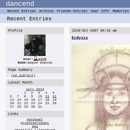
dancend
Recent Entries
Archive
Friends Entries
User Info
Memories
Recent Entries
Profile
22nd-Oct-2007 06:42 am
Ecdysis
User:
virh
Name:
мария вирхов
Page Summary
·
(no subject)
Latest Month
July 2014
1
2
3
4
5
6
7
8
9
10
11
12
13
14
15
16
17
18
19
20
21
22
23
24
25
26
27
28
29
30
31
Links
литернет
grosnipelikani
рец