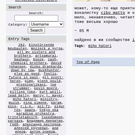
Vernitski Literature
Search
может, кому-то еще приятн
вокалистку
cibo matto
и к
Search:
мило, ненавязчиво, читает
тоже весьма хорошо
Category:
~ 85 M
Entry Tags
найдено в жж сообществе
i
282
,
Einstürzende
Tags:
miho hatori
Neubauten
,
Wozzeck и Чугра
,
all my sisters and
brothers
,
artsamurai
,
bauhaus
,
booze
,
cash
,
Top of Page
chemical brothers
,
david
johansen
,
disko drankards
,
down by law
,
duskhunter
,
else as good
,
foglio
,
future in past
,
gil scott-
heron
,
gimp
,
glenn gould
,
grosnipelikani
,
joe
strummer
,
kevin moore
,
killing joke
,
kurt weill
,
lead belly
,
marcy j. mayer
,
miho hatori
,
ministry
,
muzik
,
nina simone
,
param
,
pics
,
r.i.p.
,
sci-fi
,
sigur
rós
,
swans
,
tokyo ska
paradise orchestra
,
triteleta&virh
,
tuxedomoon
,
varsava
,
Владимир Никритин
,
ГрОб
,
александр нестеров
,
алексей крученых
,
ани
илков
,
антон очиров
,