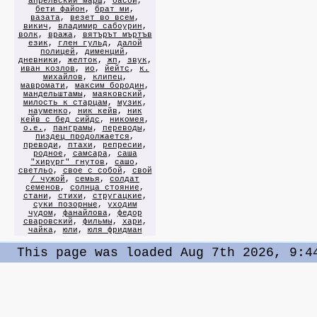
апрельский марш
,
басой
,
бети файон
,
брат ми
,
вазата
,
везет во всем
,
викич
,
владимир сабоурин
,
волк
,
вража
,
вятърът мъртъв
език
,
глен гульд
,
далой
полицей
,
дименций
,
дневники
,
желток
,
жп
,
звук
,
иван козлов
,
ио
,
йейтс
,
к.
михайлов
,
клипец
,
мавромати
,
максим бородин
,
мандельштамы
,
маяковский
,
милость к старцам
,
музик
,
науменко
,
ник кейв
,
ник
кейв с бед сийдс
,
никомея
,
о.е.
,
панграмы
,
переводы
,
пиздец продолжается
,
преводи
,
птахи
,
репресии
,
родное
,
самсара
,
саша
"хирург" гнутов
,
сашо
,
светльо
,
свое с собой
,
свой
/ чужой
,
семья
,
солдат
семенов
,
солнца стояние
,
стани
,
стихи
,
стругацкие
,
суки позорные
,
уходим
чудом
,
фанайлова
,
федор
сваровский
,
фильмы
,
хари
,
чайка
,
юли
,
юля фридман
This page was loaded Aug 7th 2026, 9:4