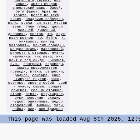
алексей крученых
,
ани
илков
,
антон очиров
,
апрельский марш
,
басой
,
бети файон
,
брат ми
,
вазата
,
везет во всем
,
викич
,
владимир сабоурин
,
волк
,
вража
,
вятърът мъртъв
език
,
глен гульд
,
далой
полицей
,
дименций
,
дневники
,
желток
,
жп
,
звук
,
иван козлов
,
ио
,
йейтс
,
к.
михайлов
,
клипец
,
мавромати
,
максим бородин
,
мандельштамы
,
маяковский
,
милость к старцам
,
музик
,
науменко
,
ник кейв
,
ник
кейв с бед сийдс
,
никомея
,
о.е.
,
панграмы
,
переводы
,
пиздец продолжается
,
преводи
,
птахи
,
репресии
,
родное
,
самсара
,
саша
"хирург" гнутов
,
сашо
,
светльо
,
свое с собой
,
свой
/ чужой
,
семья
,
солдат
семенов
,
солнца стояние
,
стани
,
стихи
,
стругацкие
,
суки позорные
,
уходим
чудом
,
фанайлова
,
федор
сваровский
,
фильмы
,
хари
,
чайка
,
юли
,
юля фридман
This page was loaded Aug 8th 2026, 12: