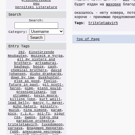
grosnipelikani
рец
будет издан на
махорке
благод
Vernitski Literature
оказалось - нету ковера, пот
Search
короче - принимаю предложени
Search:
Tags:
triteleta&virh
Category:
Top of Page
Entry Tags
282
,
Einstürzende
Neubauten
,
Wozzeck и Чугра
,
all my sisters and
brothers
,
artsamurai
,
bauhaus
,
booze
,
cash
,
chemical brothers
,
david
johansen
,
disko drankards
,
down by law
,
duskhunter
,
else as good
,
foglio
,
future in past
,
gil scott-
heron
,
gimp
,
glenn gould
,
grosnipelikani
,
joe
strummer
,
kevin moore
,
killing joke
,
kurt weill
,
lead belly
,
marcy j. mayer
,
miho hatori
,
ministry
,
muzik
,
nina simone
,
param
,
pics
,
r.i.p.
,
sci-fi
,
sigur
rós
,
swans
,
tokyo ska
paradise orchestra
,
triteleta&virh
,
tuxedomoon
,
varsava
,
Владимир Никритин
,
ГрОб
,
александр нестеров
,