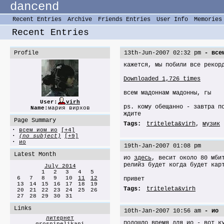
dancend
Recent Entries
Archive
Friends Entries
User Info
Memories
Recent Entries
Profile
13th-Jun-2007 02:32 pm
- всем
кажется, мы побили все рекор
Downloaded 1,726 times
всем мадоннам мадонны, гы
User:
virh
ps. кому обещанно - завтра п
Name:
мария вирхов
ждите
Page Summary
Tags:
triteleta&virh
,
музик
·
всем иом ио
[+4]
·
(no subject)
[+9]
·
ио
19th-Jan-2007 01:08 pm
Latest Month
ио
здесь
, весит около 80 мби
релийз будет когда будет кар
July 2014
1
2
3
4
5
6
7
8
9
10
11
12
привет
13
14
15
16
17
18
19
Tags:
triteleta&virh
20
21
22
23
24
25
26
27
28
29
30
31
Links
10th-Jan-2007 10:56 am
- ио
литернет
подошло время для ио -
вот
ку