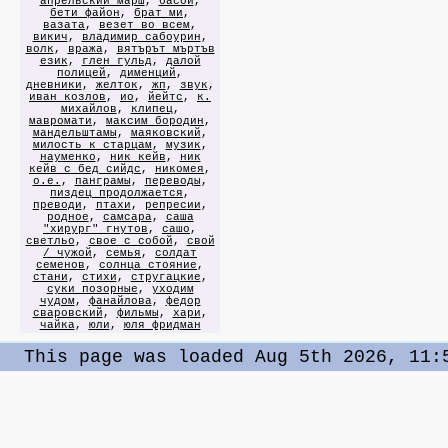
апрельский марш
,
басой
,
бети файон
,
брат ми
,
вазата
,
везет во всем
,
викич
,
владимир сабоурин
,
волк
,
вража
,
вятърът мъртъв
език
,
глен гульд
,
далой
полицей
,
дименций
,
дневники
,
желток
,
жп
,
звук
,
иван козлов
,
ио
,
йейтс
,
к.
михайлов
,
клипец
,
мавромати
,
максим бородин
,
мандельштамы
,
маяковский
,
милость к старцам
,
музик
,
науменко
,
ник кейв
,
ник
кейв с бед сийдс
,
никомея
,
о.е.
,
панграмы
,
переводы
,
пиздец продолжается
,
преводи
,
птахи
,
репресии
,
родное
,
самсара
,
саша
"хирург" гнутов
,
сашо
,
светльо
,
свое с собой
,
свой
/ чужой
,
семья
,
солдат
семенов
,
солнца стояние
,
стани
,
стихи
,
стругацкие
,
суки позорные
,
уходим
чудом
,
фанайлова
,
федор
сваровский
,
фильмы
,
хари
,
чайка
,
юли
,
юля фридман
This page was loaded Aug 5th 2026, 11: