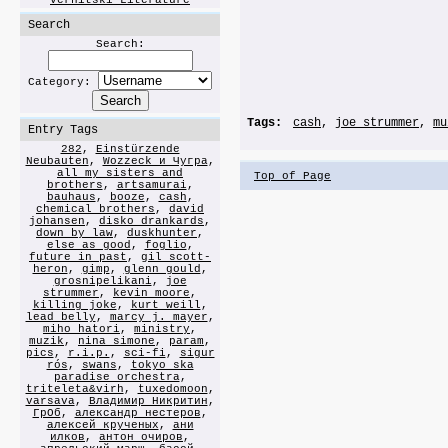
Vernitski Literature
Search
Search:
Category:
Tags:
cash
,
joe strummer
,
mu
Entry Tags
282
,
Einstürzende
Neubauten
,
Wozzeck и Чугра
,
all my sisters and
Top of Page
brothers
,
artsamurai
,
bauhaus
,
booze
,
cash
,
chemical brothers
,
david
johansen
,
disko drankards
,
down by law
,
duskhunter
,
else as good
,
foglio
,
future in past
,
gil scott-
heron
,
gimp
,
glenn gould
,
grosnipelikani
,
joe
strummer
,
kevin moore
,
killing joke
,
kurt weill
,
lead belly
,
marcy j. mayer
,
miho hatori
,
ministry
,
muzik
,
nina simone
,
param
,
pics
,
r.i.p.
,
sci-fi
,
sigur
rós
,
swans
,
tokyo ska
paradise orchestra
,
triteleta&virh
,
tuxedomoon
,
varsava
,
Владимир Никритин
,
ГрОб
,
александр нестеров
,
алексей крученых
,
ани
илков
,
антон очиров
,