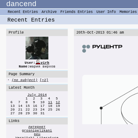
dancend
Recent Entries
Archive
Friends Entries
User Info
Memories
Recent Entries
Profile
20th-Oct-2013 01:46 am
User:
virh
Name:
мария вирхов
Page Summary
·
(no subject)
[+2]
Latest Month
July 2014
1
2
3
4
5
6
7
8
9
10
11
12
13
14
15
16
17
18
19
20
21
22
23
24
25
26
27
28
29
30
31
Links
литернет
grosnipelikani
рец