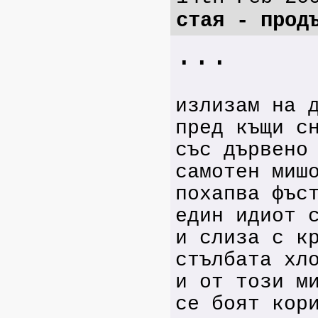
стая - прод
...
излизам на 
пред къщи с
със дървено
самотен миш
похапва фъс
един идиот 
и слиза с к
стълбата хл
и от този м
се боят кор