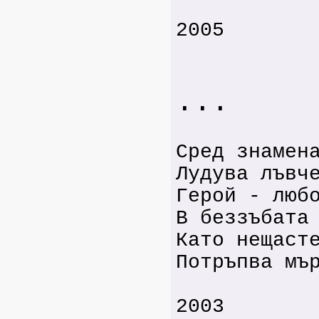
2005
...
Сред знамен
Лудува лъвч
Герой - люб
В беззъбата
Като нещаст
Потръпва мъ
2003