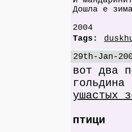
И мандарини
Дошла е зим
2004
Tags:
duskh
29th-Jan-20
вот два п
гольдина
ушастых з
птици