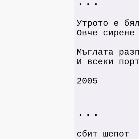
...
Утрото е бя
Овче сирене
Мъглата раз
И всеки пор
2005
...
сбит шепот