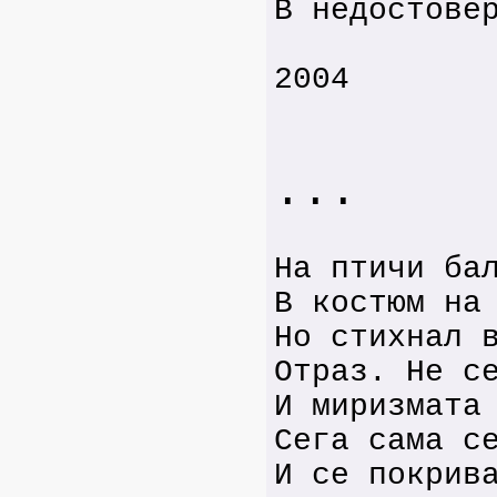
В недостове
2004
...
На птичи ба
В костюм на
Но стихнал 
Отраз. Не с
И миризмата
Сега сама с
И се покрив