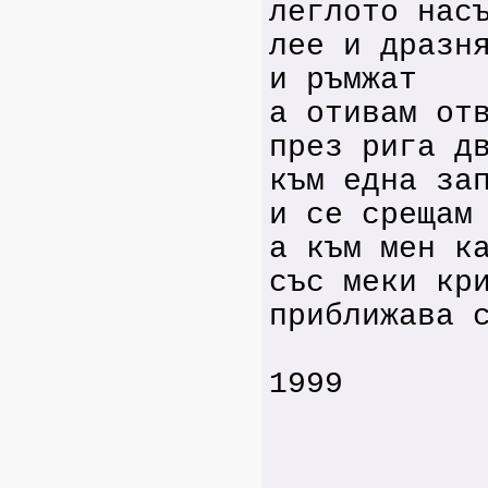
леглото нас
лее и дразн
и ръмжат
а отивам от
през рига д
към една за
и се срещам
а към мен к
със меки кр
приближава 
1999