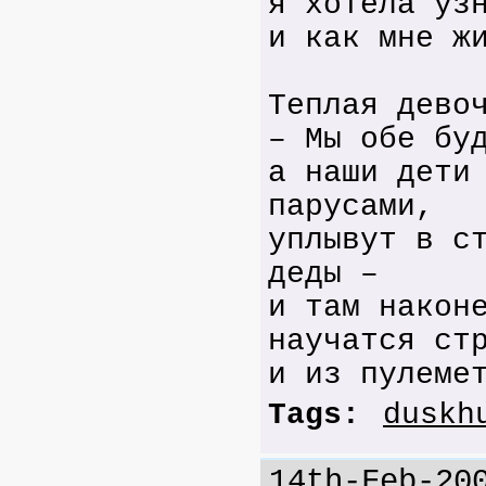
я хотела уз
и как мне ж
Теплая дево
– Мы обе бу
а наши дети
парусами,
уплывут в с
деды –
и там након
научатся ст
и из пулеме
Tags:
duskh
14th-Feb-20