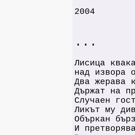
2004
...
Лисица квак
над извора 
Два жерава 
Държат на п
Случаен гос
Ликът му ди
Объркан бър
И претворяв