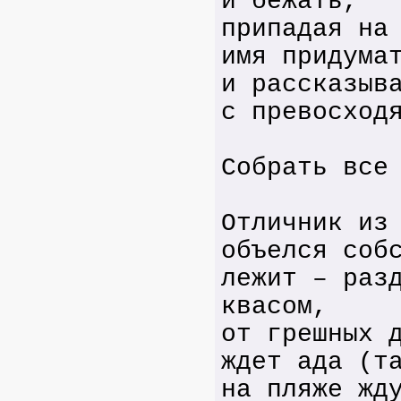
и бежать,
припадая на
имя придума
и рассказыв
с превосход
Собрать все
Отличник из
объелся соб
лежит – раз
квасом,
от грешных 
ждет ада (т
на пляже жд