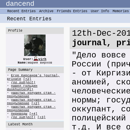
dancend
Recent Entries
Archive
Friends Entries
User Info
Memories
Recent Entries
Profile
12th-Dec-20
journal, pr
"Дело вовсе
User:
virh
России (при
Name:
мария вирхов
Page Summary
- от Киргиз
·
Егор Кирсанов's journal,
private
[+2]
аномией, ск
·
(no subject)
·
павел гольдин
человечески
duskhunter@lj
·
ушастых золушек стая -
продължение
нормы; госу
·
ушастых золушек стая -
продължение
[+2]
оккупант, с
·
ушастых золушек стая -
продолжение
·
переводы
[+4]
полицейский
·
(no subject)
[+3]
Latest Month
т.д. И все 