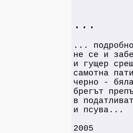
...
... подробн
не се и заб
и гущер сре
самотна пат
черно - бял
брегът преп
в податлива
и псува...
2005