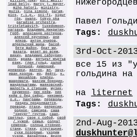
нижегородце
killing joke
,
kurt weill
,
lead belly
,
marcy j. mayer
,
miho hatori
,
ministry
,
muzik
,
nina simone
,
param
,
pics
,
r.i.p.
,
sci-fi
,
sigur
Павел Гольд
rós
,
swans
,
tokyo ska
paradise orchestra
,
triteleta&virh
,
tuxedomoon
,
varsava
,
Владимир Никритин
,
Tags:
duskh
ГрОб
,
александр нестеров
,
алексей крученых
,
ани
илков
,
антон очиров
,
апрельский марш
,
басой
,
бети файон
,
брат ми
,
3rd-Oct-201
вазата
,
везет во всем
,
викич
,
владимир сабоурин
,
волк
,
вража
,
вятърът мъртъв
все 15 из "
език
,
глен гульд
,
далой
полицей
,
дименций
,
дневники
,
желток
,
жп
,
звук
,
гольдина н
иван козлов
,
ио
,
йейтс
,
к.
михайлов
,
клипец
,
мавромати
,
максим бородин
,
мандельштамы
,
маяковский
,
милость к старцам
,
музик
,
на
liternet
науменко
,
ник кейв
,
ник
кейв с бед сийдс
,
никомея
,
о.е.
,
панграмы
,
переводы
,
Tags:
duskh
пиздец продолжается
,
преводи
,
птахи
,
репресии
,
родное
,
самсара
,
саша
"хирург" гнутов
,
сашо
,
светльо
,
свое с собой
,
свой
2nd-Aug-201
/ чужой
,
семья
,
солдат
семенов
,
солнца стояние
,
стани
,
стихи
,
стругацкие
,
duskhunter@
суки позорные
,
уходим
чудом
,
фанайлова
,
федор