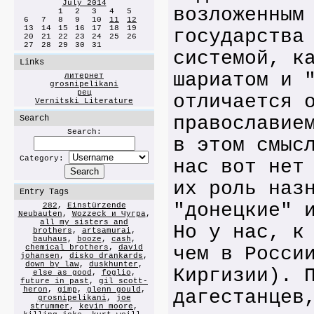
July 2014
возложенным
1
2
3
4
5
6
7
8
9
10
11
12
13
14
15
16
17
18
19
государства
20
21
22
23
24
25
26
27
28
29
30
31
системой, к
Links
шариатом и 
литернет
grosnipelikani
рец
отличается 
Vernitski Literature
православие
Search
Search:
в этом смыс
Category:
нас вот нет
их роль наз
Entry Tags
"донецкие" 
282
,
Einstürzende
Neubauten
,
Wozzeck и Чугра
,
all my sisters and
Но у нас, к
brothers
,
artsamurai
,
bauhaus
,
booze
,
cash
,
chemical brothers
,
david
чем в Росси
johansen
,
disko drankards
,
down by law
,
duskhunter
,
Киргизии). 
else as good
,
foglio
,
future in past
,
gil scott-
heron
,
gimp
,
glenn gould
,
дагестанцев
grosnipelikani
,
joe
strummer
,
kevin moore
,