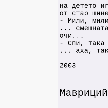
на детето и
от стар шин
- Мили, мил
... смешнат
очи...
- Спи, така
... аха, та
2003
Мавриций