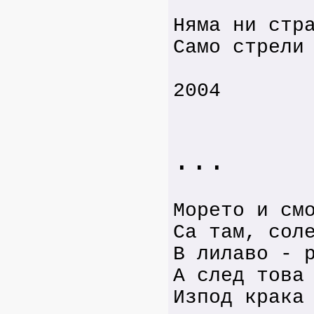
Няма ни стр
Само стрели
2004
...
Морето и см
Са там, сол
В лилаво - 
А след това
Изпод крака