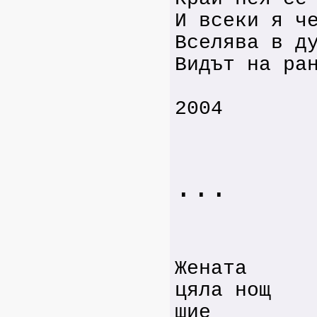
И всеки я ч
Вселява в д
Видът на ра
2004
...
Жената
цяла нощ
шие