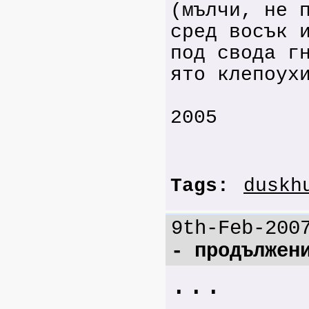
(мълчи, не 
сред восък 
под свода г
ято клепоух
2005
Tags:
duskh
9th-Feb-200
- продължен
...