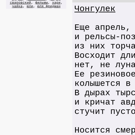
сваровский
,
фильмы
,
хари
,
Чонгулек
чайка
,
юли
,
юля фридман
Еще апрель,
и рельсы-по
из них торч
Восходит дл
нет, не лун
Ее резиново
колышется в
В дырах тыр
и кричат ав
стучит пуст
Носится сме