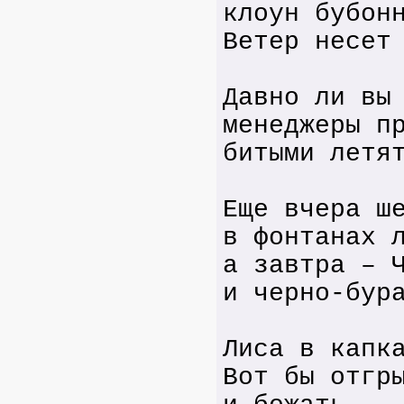
клоун бубон
Ветер несет
Давно ли вы
менеджеры п
битыми летя
Еще вчера ш
в фонтанах 
а завтра – 
и черно-бур
Лиса в капк
Вот бы отгр