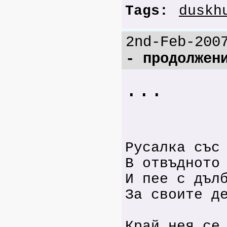
Tags:
duskh
2nd-Feb-200
- продолжен
...
Русалка със
В отвъдното
И пее с дъл
За своите д
Край нея се