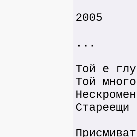
2005
...
Той е глу
Той много
Нескромен
Стареещи 
Присмиват