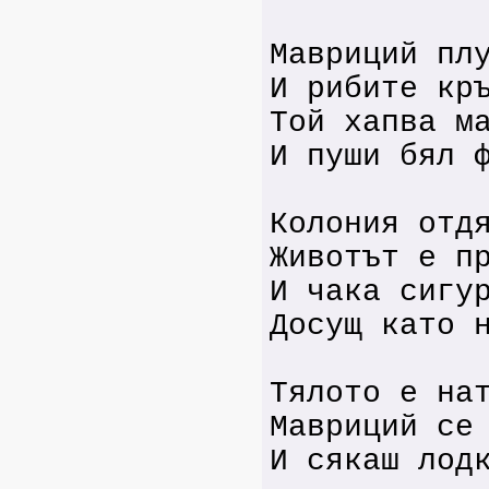
Мавриций пл
И рибите кр
Той хапва м
И пуши бял 
Колония отд
Животът е п
И чака сигу
Досущ като 
Тялото е на
Мавриций се
И сякаш лод