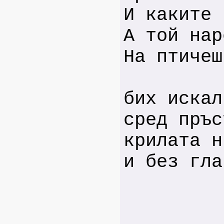
И каките 
А той нар
На птичеш
бих искал
сред пръс
крилата н
и без гла
2