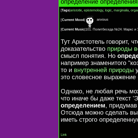
определение определения
[
Tags
|
aristotle
,
epistemology
,
logic
,
marginalia
,
orga
anxious
[
Current Mood
|
[
Current Music
|
101. Политбеседа №24. Маркс и Э
Тут Аристотель говорит, ч
доказательство
природы 
смысл понятия. Но
опред
например знаменитого "коз
то и
внутренней природы
у
это словесное выражение
Однако, не любая речь м
что иначе бы даже текст 
определением
, придума
Отсюда можно сделать вы
иметь строго определенну
Link