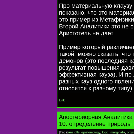
Про материальную клаузу 
показано, что это матери
это пример из Метафизик
Второй Аналитики это не с
Аристотель не дает.
Пример который различае
такой: можно сказать, что
демонов (это последняя ка
результат повышения давл
эффективная кауза). И по
разных кауз одного явлени
относятся к разному типу).
Link
Апостериорная Аналитика 
10: определение природы
[
Tags
|
aristotle
,
epistemology
,
logic
,
marginalia
,
orga