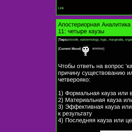
Link
Апостериорная Аналитика 
11: четыре каузы
[
Tags
|
aristotle
,
epistemology
,
logic
,
marginalia
,
orga
anxious
[
Current Mood
|
]
Чтобы ответь на вопрос 'к
причину существованию и
четверояко:
1) Формальная кауза или 
2) Материальная кауза ил
3) Эффективная кауза или
к результату
4) Последняя кауза или це