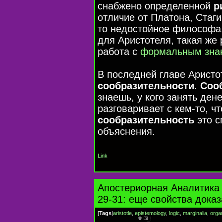
снабжено определенной
р
отличие от Платона, Стаг
то недостойное философа.
для Аристотеля, такая же 
работа с
формальным зна
В последней главе Аристо
сообразительности
.
Соо
знаешь, у кого занять дене
разговаривает с кем-то, чт
сообразительность
это с
объяснения.
Link
Апостериорная Аналитика
29-31: еще свойства доказ
[
Tags
|
aristotle
,
epistemology
,
logic
,
marginalia
,
orga