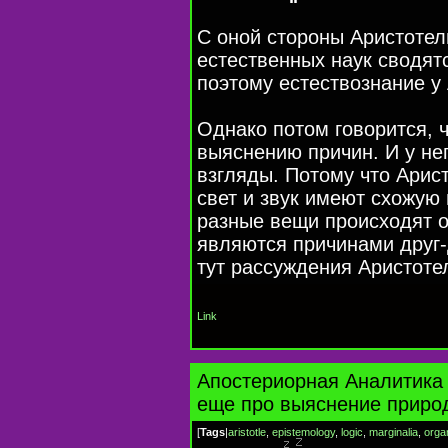
C оной стороны Аристотел
естественных наук сводят
поэтому естествознание у
Однако потом говорится, 
выяснению причин. И у не
взгляды. Потому что Арист
свет и звук имеют схожую 
разные вещи происходят о
являются причинами друг-
тут рассуждения Аристоте
Link
Апостериорная Аналитика 
еще про выяснение приро
[
Tags
|
aristotle
,
epistemology
,
logic
,
marginalia
,
orga