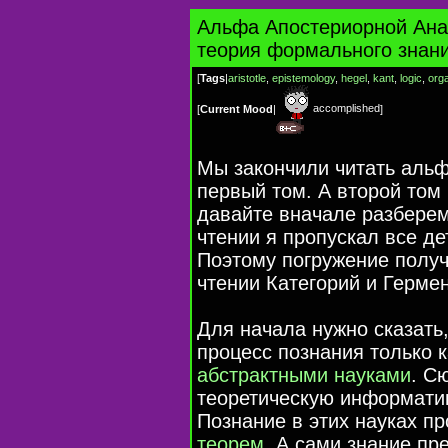
Альфа Апостериорной Ана
теория формального знан
[
Tags
|
aristotle
,
epistemology
,
hegel
,
kant
,
logic
,
org
accomplished
[
Current Mood
|
]
Мы закончили читать альф
первый том. А второй том
давайте вначале разберемс
чтении я пропускал все де
Поэтому погружение получ
чтении Категорий и Герме
Для начала нужно сказать,
процесс познания только к
абстрактными науками
. С
теоретическую информатик
Познание в этих науках п
теорем
. А сами знание пр