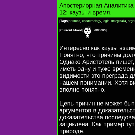
Апостериорная Аналитика 
12: каузы и время.
[
Tags
|
aristotle
,
epistemology
,
logic
,
marginalia
,
orga
anxious
[
Current Mood
|
]
Интересно как каузы взаи
Понятно, что причины до
Однако Аристотель пишет,
иметь одну и туже времен
видимости это преграда д
нашем понимании. Хотя ви
вполне понятно.
Цепь причин не может быть
аргументов в доказательст
доказательства последова
зациклена. Как пример тут
природе.