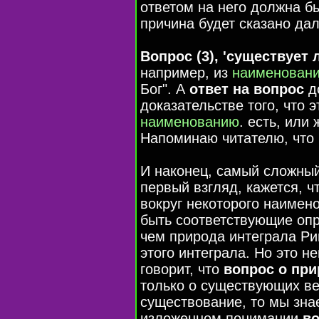
ответом на него должна бы
причина будет сказано дал
Вопрос (3), 'существует 
например, из
наименован
Бог". А
ответ на вопрос
д
доказательстве того, что 
наименованию
. есть, или
Напоминаю читателю, что
И наконец, самый сложны
первый взгляд, кажется, 
вокруг некоторого наимено
быть соответствующие оп
чем природа интеграла Ри
этого интеграла. Но это н
говорит, что
вопрос о пр
только о существующих ве
существование, то мы зна
изложенном понимании
во