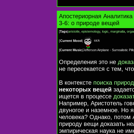
Апостериорная Аналитика 
3-6: о природе вещей
[
Tags
|
aristotle
,
epistemology
,
logic
,
marginalia
,
orga
sick
[
Current Mood
|
[
Current Music
|
Jefferson Airplane - Surrealistic Pil
Определения это не
доказ
не пересекается с тем, чт
В контексте
поиска приро
некоторых вещей
задаетс
ищется в процессе
доказа
Например, Аристотель гов
двуногое и наземное. Но 
человека? Однако, потом 
природу вещи доказать не
эмпирическая наука не им