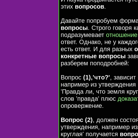
этих
вопросов
.
Давайте попробуем формал
вопросы
. Строго говоря 
подразумевает
отношение
ответ. Однако, не у каждо
есть ответ. И для разных
о
конкретные вопросы
зав
разберем поподробней:
Вопрос
(1),'что?'
, зависит
например из утверждения 
'Правда ли, что земля кру
слов 'правда' плюс
доказа
опровержение.
Вопрос (2)
, должен состо
утверждения, например из
круглая' получается
вопр