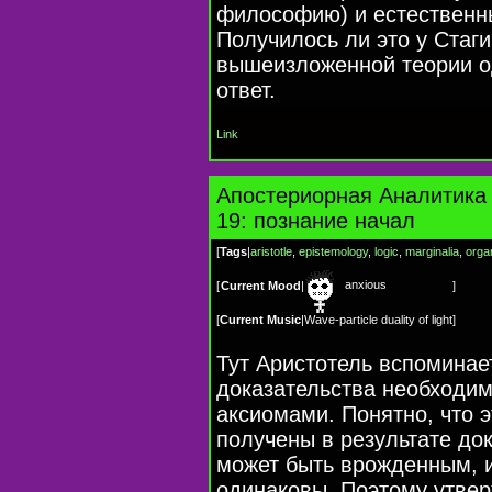
философию) и естественны
Получилось ли это у Стаг
вышеизложенной теории о
ответ.
Link
Апостериорная Аналитика 
19: познание начал
[
Tags
|
aristotle
,
epistemology
,
logic
,
marginalia
,
orga
anxious
[
Current Mood
|
]
[
Current Music
|
Wave-particle duality of light
]
Тут Аристотель вспоминае
доказательства необходи
аксиомами. Понятно, что э
получены в результате док
может быть врожденным, 
одинаковы. Поэтому утвер