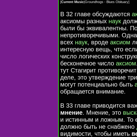
[
Current Music
|
Groundhogs - Blues Obituary
]
В 32 главе обсуждаются
а
аксиомы разных
наук
долж
были бы эквивалентны. По
непротиворечивыми. Одн
всех
наук
, вроде
аксиом
ло
интересную вещь, что есл
число логических конструк
бесконечное число
аксиом
тут Стагирит противоречи
деле, это утверждение тр
могут потенциально быть
обращается внимание.
В 33 главе приводится в
мнение
. Мнение, это
выск
и истинным и ложным. То 
должно быть не снабжено
видимости, чтобы иметь
в