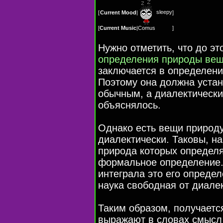
sleepy
[
Current Mood
|
]
[
Current Music
|
Comus
]
Нужно отметить, что до э
определения природы ве
заключается в определени
Поэтому она должна устан
обычным, а диалектически
объяснялось.
Однако есть вещи природу
диалектически. Таковы, 
природа которых определ
формальное определение. 
интеграла это его опреде
наука свободная от диалек
Таким образом, получаетс
выражают в словах смысл 