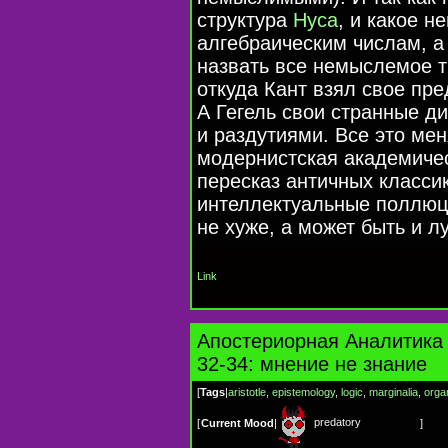
структура
Нуса
, и какое 
алгебраическим числам, а
назвать все немыслемое 
откуда Кант взял свое пр
А Гегель свои странные д
и раздутиями. Все это мен
модернистская академиче
пересказ античных классик
интеллектуальные поллюци
не хуже, а может быть и л
Link
Апостериорная Аналитика
32-34: мнение не знание
[
Tags
|
aristotle
,
epistemology
,
logic
,
marginalia
,
orga
predatory
[
Current Mood
|
]