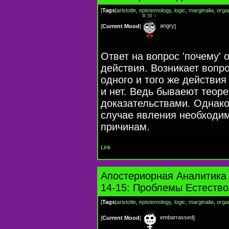
[
Tags
|
aristotle
,
epistemology
,
logic
,
marginalia
,
orga
angry
[
Current Mood
|
]
Ответ на вопрос 'почему'
действия. Возникает вопро
одного и того же действи
и нет. Ведь бываеют теор
доказательствами. Однако,
случае явления необходим
причинам.
Link
Апостериорная Аналитика 
14-15: Проблемы Естеств
[
Tags
|
aristotle
,
epistemology
,
logic
,
marginalia
,
orga
embarrassed
[
Current Mood
|
]