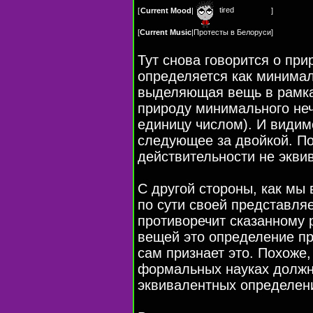
tired
[
Current Mood
|
]
[
Current Music
|
Протесты в Белоруси
]
Тут снова говорится о пр
определяется как минимал
выделяющая вещь в рамка
природу минимального неч
единицу числом). И видим
следующее за двойкой. П
действительности не экви
С другой стороны, как мы
по сути своей представля
противоречит сказанному 
вещей это определение пр
сам признает это. Похоже
формальных науках должн
эквивалентных определени