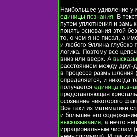
Наибольшее удивление у 
единицы познания
. В текс
путем уплотнения и замык
понять основания этой бе
то, о чем я не писал, а и
и любого Эллина глубоко г
логика. Поэтому все цепо
вниз или вверх. А
высказы
расстоянием между друг-др
в процессе размышления (
определяется, и никогда т
получается
единица позна
представляющая кристаль
осознание некоторого факт
Все таки из математики сл
и большее его содержание
высказывания
, а нечто н
иррациональным числам (н
немыслимыми). И так как 