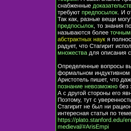
снабженные
доказательст
требуют
предпосылок
. И 
Так как, разные вещи могу
предпосылок
, то знания 
называются более
точным
абстрактных наук
я полнос
радует, что Стагирит испо
множества
для описания с
Определенные вопросы в
формальном индуктивном 
Аристотель пишет, что да
познание невозможно
без 
А с другой стороны его яв
Поэтому, тут с уверенност
Стагирит не был ни рацио
интересная статья по теме
https://plato.stanford.edu/e
medieval/#ArisEmpi