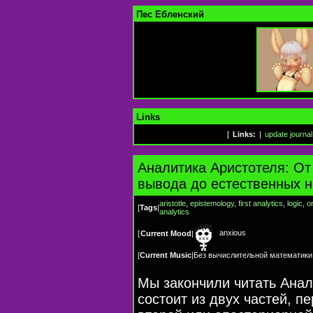
Пес Ебленский
Links
[
Links:
|
update journal
Аналитика Аристотеля: От
вывода до естественных н
aristotle
,
epistemology
,
first analytics
,
logic
,
o
[
Tags
|
analytics
anxious
[
Current Mood
|
[
Current Music
|
Без вычислительной математики
Мы закончили читать Анал
состоит из двух частей, п