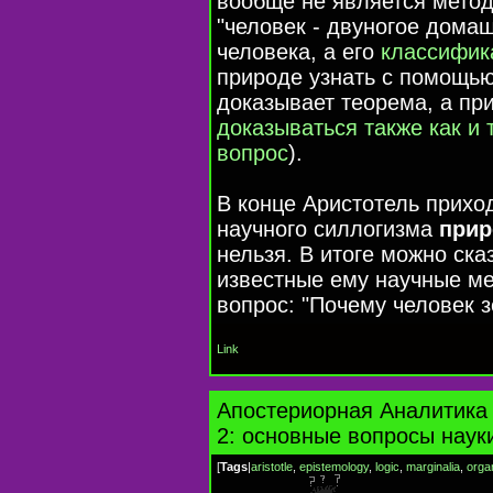
вообще не является метод
"человек - двуногое домаш
человека, а его
классифик
природе узнать с помощью
доказывает теорема, а пр
доказываться также как и
вопрос
).
В конце Аристотель прихо
научного силлогизма
прир
нельзя. В итоге можно сказ
известные ему научные ме
вопрос: "Почему человек 
Link
Апостериорная Аналитика 
2: основные вопросы наук
[
Tags
|
aristotle
,
epistemology
,
logic
,
marginalia
,
orga