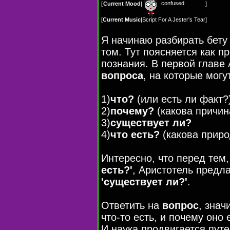
confused
[
Current Mood
|
]
[
Current Music
|
Script For A Jester's Tear
]
Я начинаю разбирать бету 
том. Тут поясняется как п
познания. В первой главе
вопроса
, на которые могу
1)
что?
(или есть ли факт?
2)
почему?
(какова причин
3)
существует ли?
4)
что есть?
(какова приро
Интересно, что перед тем,
есть?'
, Аристотель предл
'существует ли?'
.
Ответить на
вопрос
, знач
что-то есть, и почему оно 
И наука продвигается пут