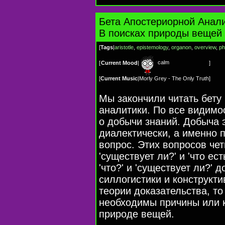
Бета Апостериорной Анали
В поисках природы вещей
[
Tags
|
aristotle
,
epistemology
,
organon
,
overview
,
ph
calm
[
Current Mood
|
]
[
Current Music
|
Morly Grey - The Only Truth
]
Мы закончили читать бету
аналитики. По все видимо
о добычи знаний. Добыча 
диалектически, а именно 
вопрос. Этих вопросов четы
'существует ли?' и 'что ес
'что?' и 'существует ли?' 
силлогистики и конструкти
теории доказательства, т
необходимы причины или к
природе вещей.