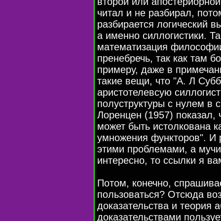
второй или апостериорной
читал и не разбирал, пот
разбирается логический в
а именно силлогистики. Т
математизация философии
пренебречь, так как там б
примеру, даже в примечан
такие вещи, что "А. Л Суб
аристотелевсую силлогист
полуструктуры с нулем в 
Лоренцен (1957) показал, 
может быть истолкована к
умножения функторов". И 
этими проблемами, а мучит
интересно, то ссылки я ва
Потом, конечно, спрашивае
пользоваться? Отсюда во
доказательства и теория а
доказательствами пользуе