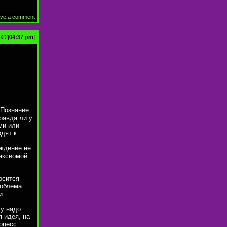
ve a comment
022|
04:37 pm
]
 Познание
равда ли у
ми или
одят к
рждение не
 аксиомой
осится
роблема
и
ку надо
я идея, на
роцесс