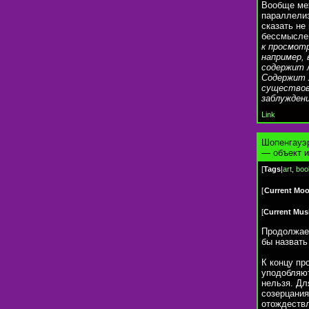
Вообще ме
параллелиз
сказать не
бессмысле
к просмот
например, 
содержит л
Содержит л
существова
заблуждени
Link
Шопенгауэр
— объект и
[
Tags
|
art
,
boo
[
Current Mo
[
Current Mus
Продолжаем
бы назвать
К концу пр
уподобляют
нельзя. Дл
созерцания
отождествл