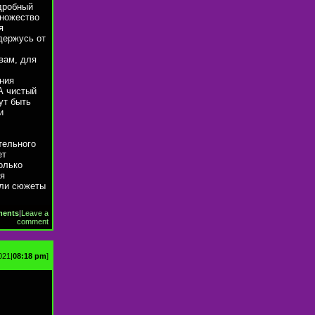
одробный
множество
я
держусь от
вам, для
ния
А чистый
ут быть
и
тельного
ет
олько
 я
ели сюжеты
ments
|
Leave a
comment
021|
08:18 pm
]