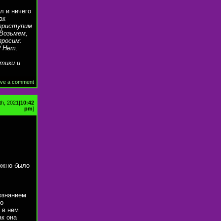
л и ничего
ак
 приступим
 Возьмем,
просим:
? Нет.
стики и
ve a comment
th, 2021|
10:42
pm
]
ожно было
ознанием
го
 в нем
ак она