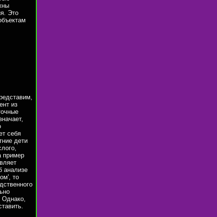
жны
я. Это
объектам
Представим,
ент из
точные
значает,
о
ет себя
тние дети
слого,
а пример
авляет
б анализе
ом', то
едственного
льно
. Однако,
ставить.