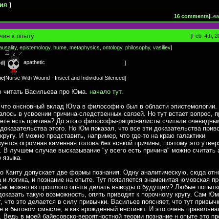
ия
)
16 comments
|
Lea
чин к опыту.
[Feb. 4th, 2
ausality
,
epistemology
,
hume
,
metaphysics
,
ontology
,
philosophy
,
vasiliev
]
apathetic
od
|
]
ic
|
Nurse With Wound - Insect and Individual Silenced
]
 читать Васильева про Юма.
начало тут
.
 что онсновный вклад Юма в философию был в области эпистемологии.
алось в усвоении причина-следственных связей. Но тут встает вопрос, п
вете есть причина? До этого философы-рационалисты считали очевидны
доказательства этого. Но Юм показал, что все эти доказательства прив
кругу. И можно представить, например, что где-то на краю галактики
уется огромная каменная голова без всякой причины, поэтому это утве
. В лучшем случае высказывание "у всего есть причина" можно считать
 языка.
 Канту допускает две формы познания. Одну аналитическую, сюда отн
 и логика, и познание на опыте. Тут появляется знаменитая юмовская п
Как можно из прошлого опыта делать выводы о будущем? Любые попытк
доказать такую возможность, опять приводят к порочному кругу. Сам Юм
, что это делается в силу привычки. Васильев поясняет, что тут привыч
е в бытовом смысле, а как врожденный инстинкт. И это очень правильна
. Ведь в моей байесовско-вероятностной теории познание н опыте это п