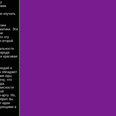
ку
овек
о изучать
тики
матики. Эти
ые
то эту
и второй
иальности
 вроде
 и красивая
людей и
а обладают
ния еды,
ечу, что
да,
весности
шой
-арту. Но,
обрил бы.
т идеи
ирующими в