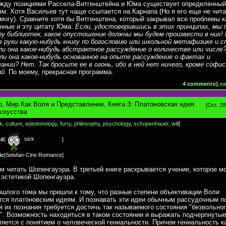
жду позициями Рассела-Витгенштейна и Юма существует определенный
м. Хотя Васильев тут чаще ссылается на Карнапа (Но я его еще не чита
 могу). Сравните хотя бы Витгенштена, который закрывал все проблемы к
нные и эту цитату Юма:
Если, удостоверившись в этих принципах, мы
ру библиотек, какое опустошение должны мы будем произвести в них!
в руки какую-нибудь книгу по богословию или школьной метафизике и с
и она какое-нибудь абстрактное рассуждение о количестве или числе
и она какое-нибудь основанное на опыте рассуждение о фактах и
нии? Нет. Так бросьте ее в огонь, ибо в ней нет ничего, кроме софи
й.
По моему, прекрасная программа.
4 comments
|
Lea
, Мир Как Воля и Представление, Книга 3: Платоновская идея
[Oct. 28
скусства
k
,
culture
,
epistemology
,
furry
,
philosophy
,
psychology
,
schopenhauer
,
will
]
sick
od
|
]
ic
|
Selofan-Cine Romance
]
 читать Шопенгауэра. В третьей книге раскрывается учение, которое м
 эстетикой Шопенгауэра.
ошлого тома мы пришли к тому, что разные степени объективации Воли
ся платоновским идеям. И познавать эти идеи обычным рассудочным п
я их познания требуется достичь так называемого состояния "безвольно
". Возможность находиться в таком состоянии и выражать подчерпнутые
яется с понятием о человеческой гениальности. Причем гениальность к