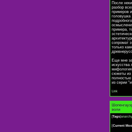
После неки
разбор все
примеров и
головушка 
подробного
осмысления
примера, т
эстетическ
архитектур
сопромат э
только кам
древнерусс
Еще мне за
искусства 
мифология 
сюжеты из 
полностью 
из серии "
Link
Шопенгауэр
воли
[
Tags
|
anarch
[
Current Mo