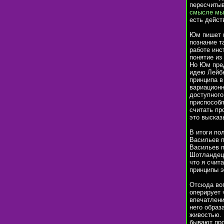
пересчитыв
смысле мы
есть дейст
Юм пишет п
познание т
работе инс
понятие из
Но Юм пред
идею Лейбн
принципа в
вариационн
доступного
приспособл
считать пр
это высказ
В итоги по
Васильев 
Васильев п
Шотландец 
что я счит
принципы э
Отсюда воп
оперирует 
впечатлени
него образ
живостью. 
бывают про