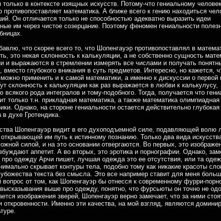
 только в контексте изящных искусств. Потому-что гениальному челове
 противопоставляет математика. А ближе всего к гению находиться чел
й. Он отличается только не способностью адекватно выразить идеи
ные им через чистое созерцание. Поэтому феномен гениальности полезн
бницах.
бавлю, что скорее всего то, что Шопенгауэр противопоставлял в матема
ть, это некая склонность к калькуляции, а не собственно сущность мате
и и выражаются в стремлении измерять все числами и получать понятн
, вместо глубокого вникания в суть предметов. Интересно, но кажется, ч
можно применить и к самой математики, а именно к дискуссии о первой 
Тут склонность к калькуляции как раз выражается в любви к калькулусу,
 всякого рода интегралов и тому-подобного. Тогда, получается что ген
ит только т.н. прикладная математика, а также математика олимпиадная
ики. Однако, на стороне гениальности остается действительно глубокая
 в духе Гротендика.
ства Шопенгауэр видит в его духоподъемной силе, подавляющей волю 
открывающей им путь к истинному познанию. Только два вида искусств
ожной силой, и на это основании отвергаются. Во первых, это изображе
збуждают аппетит. А во вторых, это эротика и порнографии. Однако, зам
про одежду Арчи пишет, лучшая одежда это ее отсутствия, или та одеж
нимально скрывает контуры тела, подобно тому как никакие красоты сло
 убожества текста без смысла. Это все например ставит для меня боль
 вопрос от том, как Шопенгауэр бы отнесся к современному фурри-порно
высказывания выше про одежду, понятно, что фурсьюты он точно не од
ается изображения зверей, Шопенгауэр верно замечает, что за ними стоя
и откровенности. Именно эти качества, на мой взгляд, являются домин
туре.