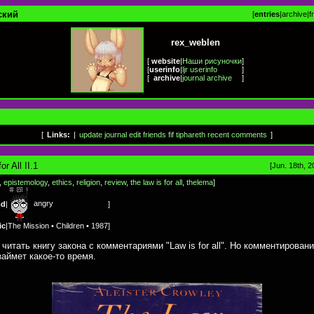
ский
[
entries
|
archive
|
f
rex_weblen
[
website
|
Наши рисуночки
]
[
userinfo
|
ljr userinfo
]
[
archive
|
journal archive
]
[
Links:
|
update journal
edit friends
fif
tiphareth
recent comments
]
or All II.1
[Jun. 18th, 2
,
epistemology
,
ethics
,
religion
,
review
,
the law is for all
,
thelema
]
angry
od
|
]
ic
|
The Mission • Children • 1987
]
 читать книгу закона с комментариями "Law is for all". Но комментировани
займет какое-то время.