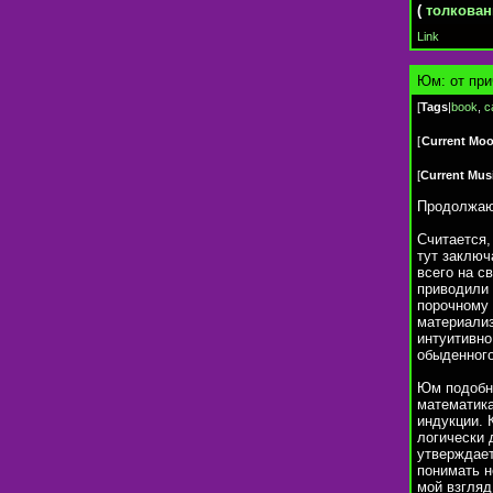
(
толкован
Link
Юм: от при
[
Tags
|
book
,
c
[
Current Mo
[
Current Mus
Продолжаю
Считается,
тут заключ
всего на с
приводили 
порочному 
материализ
интуитивно
обыденного
Юм подобно
математика
индукции. 
логически 
утверждает
понимать н
мой взгляд