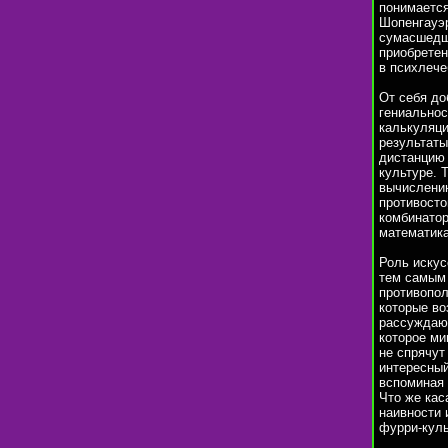
понимается
Шопенгауэр
сумасшедши
приобретен
в психлече
От себя до
гениальнос
калькуляци
результаты
дистанцию 
культуре. 
вычислению
противосто
комбинатор
математика
Роль искус
тем самым 
противопол
которые во
рассуждаю 
которое ми
не спрячут
интересный
вспоминая 
Что же кас
наивности 
фурри-куль