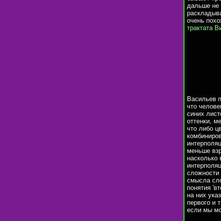
дальше не 
раскладыва
очень пох
трактата В
Васильев п
что челове
синих лист
оттенки, м
что либо ц
комбиниров
интерполяц
меньше взр
насколько 
интерполяц
сложности 
смысла сло
понятия 'в
на них ука
первого и 
если мы мо