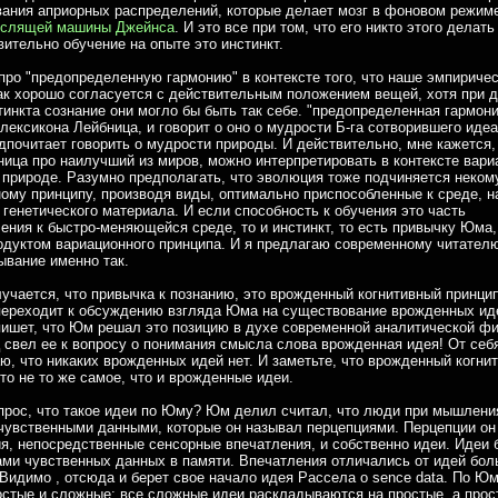
ания априорных распределений, которые делает мозг в фоновом режим
слящей машины Джейнса
. И это все при том, что его никто этого делать
вительно обучение на опыте это инстинкт.
ро "предопределенную гармонию" в контексте того, что наше эмпириче
ак хорошо согласуется с действительным положением вещей, хотя при д
тинкта сознание они могло бы быть так себе. "предопределенная гармон
 лексикона Лейбница, и говорит о оно о мудрости Б-га сотворившего иде
почитает говорить о мудрости природы. И действительно, мне кажется, 
ица про наилучший из миров, можно интерпретировать в контексте вари
 природе. Разумно предполагать, что эволюция тоже подчиняется неком
ому принципу, производя виды, оптимально приспособленные к среде, н
 генетического материала. И если способность к обучения это часть
ения к быстро-меняющейся среде, то и инстинкт, то есть привычку Юма
одуктом вариационного принципа. И я предлагаю современному читател
ывание именно так.
лучается, что привычка к познанию, это врожденный когнитивный принцип
переходит к обсуждению взгляда Юма на существование врожденных ид
ишет, что Юм решал это позицию в духе современной аналитической ф
свел ее к вопросу о понимания смысла слова врожденная идея! От себя
аю, что никаких врожденных идей нет. И заметьте, что врожденный когни
то не то же самое, что и врожденные идеи.
рос, что такое идеи по Юму? Юм делил считал, что люди при мышлени
чувственными данными, которые он называл перцепциями. Перцепции он
я, непосредственные сенсорные впечатления, и собственно идеи. Идеи
ами чувственных данных в памяти. Впечатления отличались от идей бо
Видимо , отсюда и берет свое начало идея Рассела о sence data. По Ю
стые и сложные: все сложные идеи раскладываются на простые, а прос