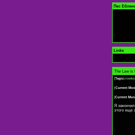
Пес Еблен
Links
The Law is f
[
Tags
|
crowley
[
Current Mo
[
Current Mus
Я закончил
этого еще 