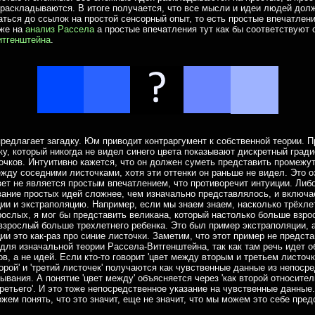
раскладываются. В итоге получается, что все мысли и идеи людей дол
ться до ссылок на простой сенсорный опыт, то есть простые впечатлени
оже на
анализ Рассела
а простые впечатления тут как бы соответствуют 
итгенштейна
.
редлагает загадку. Юм приводит контраргумент к собственной теории. 
ку, который никогда не видел синего цвета показывают дискретный гради
очков. Интуитивно кажется, что он должен суметь представить промежу
ежду соседними листочками, хотя эти оттенки он раньше не видел. Это о
вет не является простым впечатлением, что противоречит интуиции. Либ
ание простых идей сложнее, чем изначально представлялось, и включа
ии и экстраполяцию. Например, если мы знаем знаем, насколько трёхле
ослых, я мог бы представить великана, который настолько больше взро
взрослый больше трехлетнего ребенка. Это был пример экстраполяции, 
ии это как-раз про синие листочки. Заметим, что этот пример не предст
для изначальной теории Рассела-Витгенштейна, так как там речь идет о
в, а не идей. Если кто-то говорит 'цвет между вторым и третьем листочк
торой' и 'третий листочек' получаются как чувственные данные из непоср
зывания. А понятие 'цвет между' объясняется через 'как второй относите
третьего'. И это тоже непосредственное указание на чувственные данные
жем понять, что это значит, еще не значит, что мы можем это себе пред