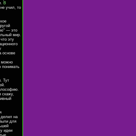
е.
В
 не учил, то
ское
ругой
ию" — это
альный мир.
что эту
ационного
у
а основе
, можно
ю понимать
. Тут
ей.
илософию.
 скажу,
тивный
я
 делил на
 были для
льшей
му идеи
тые