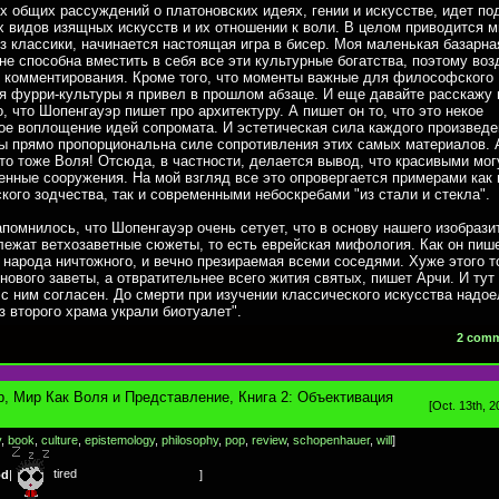
х общих рассуждений о платоновских идеях, гении и искусстве, идет п
х видов изящных искусств и их отношении к воли. В целом приводится 
з классики, начинается настоящая игра в бисер. Моя маленькая базарна
не способна вместить в себя все эти культурные богатства, поэтому воз
 комментирования. Кроме того, что моменты важные для философского
 фурри-культуры я привел в прошлом абзаце. И еще давайте расскажу 
о, что Шопенгауэр пишет про архитектуру. А пишет он то, что это некое
ое воплощение идей сопромата. И эстетическая сила каждого произведе
ы прямо пропорциональна силе сопротивления этих самых материалов. 
то тоже Воля! Отсюда, в частности, делается вывод, что красивыми мог
енные сооружения. На мой взгляд все это опровергается примерами как 
кого зодчества, так и современными небоскребами "из стали и стекла".
помнилось, что Шопенгауэр очень сетует, что в основу нашего изобрази
лежат ветхозаветные сюжеты, то есть еврейская мифология. Как он пиш
народа ничтожного, и вечно презираемая всеми соседями. Хуже этого т
нового заветы, а отвратительнее всего жития святых, пишет Арчи. И тут
с ним согласен. До смерти при изучении классического искусства надо
из второго храма украли биотуалет".
2 com
, Мир Как Воля и Представление, Книга 2: Объективация
[Oct. 13th, 2
y
,
book
,
culture
,
epistemology
,
philosophy
,
pop
,
review
,
schopenhauer
,
will
]
tired
od
|
]