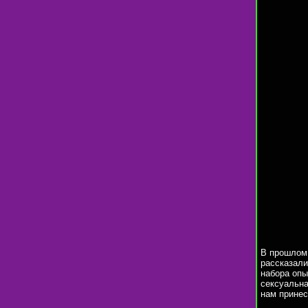
В прошлом 
рассказали
набора опы
сексуальна
нам принес