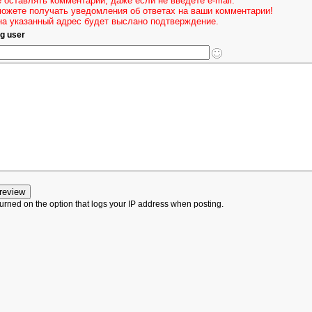
 оставлять комментарии, даже если не введете e-mail.
можете получать уведомления об ответах на ваши комментарии!
на указанный адрес будет выслано подтверждение.
g user
urned on the option that logs your IP address when posting.