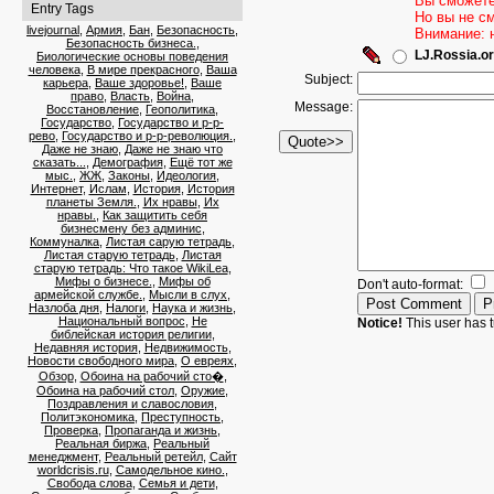
Вы сможете
Entry Tags
Но вы не с
livejournal
,
Армия
,
Бан
,
Безопасность
,
Внимание: 
Безопасность бизнеса.
,
LJ.Rossia.or
Биологические основы поведения
человека
,
В мире прекрасного
,
Ваша
Subject:
карьера
,
Ваше здоровье!
,
Ваше
право
,
Власть
,
Война
,
Message:
Восстановление
,
Геополитика
,
Государство
,
Государство и р-р-
рево
,
Государство и р-р-революция.
,
Даже не знаю
,
Даже не знаю что
сказать...
,
Демография
,
Ещё тот же
мыс.
,
ЖЖ
,
Законы
,
Идеология
,
Интернет
,
Ислам
,
История
,
История
планеты Земля.
,
Их нравы
,
Их
нравы.
,
Как защитить себя
бизнесмену без админис
,
Коммуналка
,
Листая сарую тетрадь
,
Листая старую тетрадь
,
Листая
старую тетрадь: Что такое WikiLea
,
Мифы о бизнесе.
,
Мифы об
Don't auto-format:
армейской службе.
,
Мысли в слух
,
Назлоба дня
,
Налоги
,
Наука и жизнь
,
Национальный вопрос
,
Не
Notice!
This user has t
библейская история религии
,
Недавняя история
,
Недвижимость
,
Новости свободного мира
,
О евреях
,
Обзор
,
Обоина на рабочий сто�
,
Обоина на рабочий стол
,
Оружие
,
Поздравления и славословия
,
Политэкономика
,
Преступность
,
Проверка
,
Пропаганда и жизнь
,
Реальная биржа
,
Реальный
менеджмент
,
Реальный ретейл
,
Сайт
worldcrisis.ru
,
Самодельное кино.
,
Свобода слова
,
Семья и дети
,