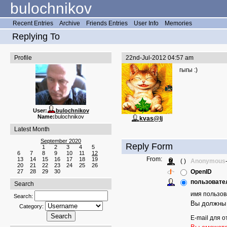
bulochnikov
Recent Entries
Archive
Friends Entries
User Info
Memories
Replying To
Profile
22nd-Jul-2012 04:57 am
гыгы :)
User:
bulochnikov
Name:
bulochnikov
kvas@lj
Latest Month
September 2020
Reply Form
1
2
3
4
5
6
7
8
9
10
11
12
From:
13
14
15
16
17
18
19
( )
Anonymous
20
21
22
23
24
25
26
27
28
29
30
OpenID
пользовател
Search
имя пользов
Search:
Вы должны 
Category:
E-mail для о