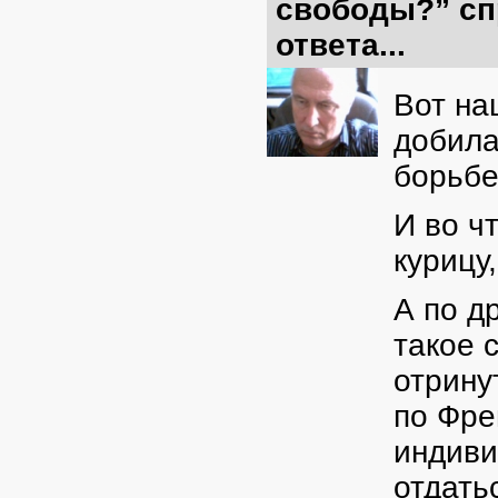
свободы?” сп
ответа...
Вот на
добила
борьбе
И во ч
курицу
А по д
такое 
отрину
по Фре
индиви
отдать