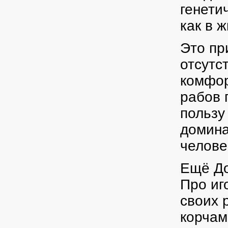
генети
как в 
Это пр
отсутс
комфор
рабов 
пользу
домина
челове
Ещё До
Про иг
своих 
корчам