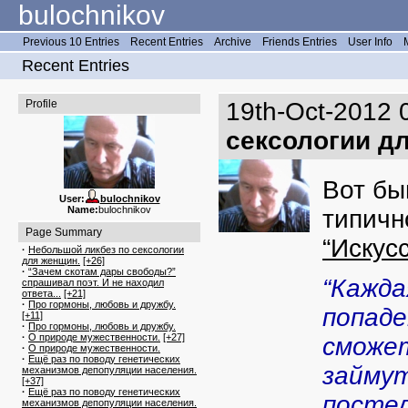
bulochnikov
Previous 10 Entries
Recent Entries
Archive
Friends Entries
User Info
Recent Entries
Profile
19th-Oct-2012 
сексологии д
Вот бы
User:
bulochnikov
Name:
bulochnikov
типичн
Page Summary
“Искус
·
Небольшой ликбез по сексологии
для женщин.
[+26]
·
“Зачем скотам дары свободы?”
“Кажда
спрашивал поэт. И не находил
ответа...
[+21]
·
Про гормоны, любовь и дружбу.
попаде
[+11]
·
Про гормоны, любовь и дружбу.
·
О природе мужественности.
[+27]
сможет
·
О природе мужественности.
·
Ещё раз по поводу генетических
займут
механизмов депопуляции населения.
[+37]
·
Ещё раз по поводу генетических
постел
механизмов депопуляции населения.