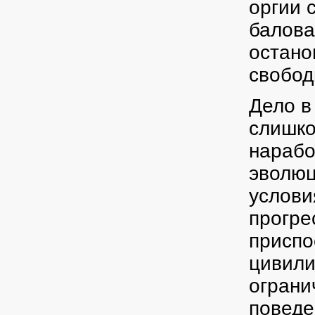
оргии 
балова
остано
свобод
Дело в
слишко
нарабо
эволюц
услови
прогре
приспо
цивили
ограни
поведе