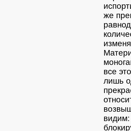
испорт
же пре
равнод
количе
изменя
Матери
монога
все эт
лишь о
прекра
относи
возвыш
видим:
блокир