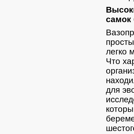
Высок
самок
Вазопр
просты
легко 
Что ха
органи
находи
для эв
исслед
которы
береме
шестог