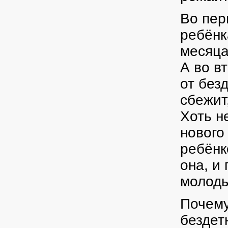
Во пер
ребёнк
месяца
А во в
от без
сбежит
Хоть н
нового
ребёнк
она, и
молоды
Почему
бездет