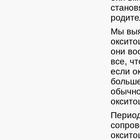
станов
родите
Мы выя
оксито
они во
все, ч
если о
больше
обычно
оксито
Период
сопров
оксито