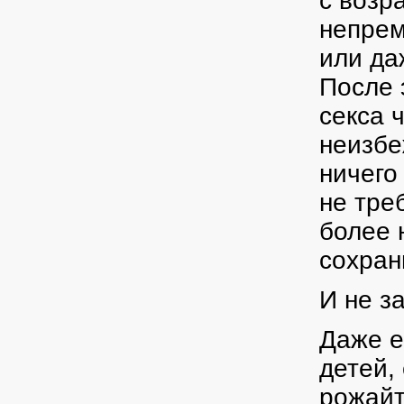
с возр
непрем
или да
После 
секса 
неизбе
ничего
не тре
более 
сохран
И не з
Даже е
детей,
рожайт