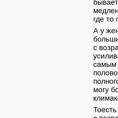
бывает
медлен
где то 
А у же
больши
с возр
усилив
самым 
полово
полног
могу б
климак
Тоесть