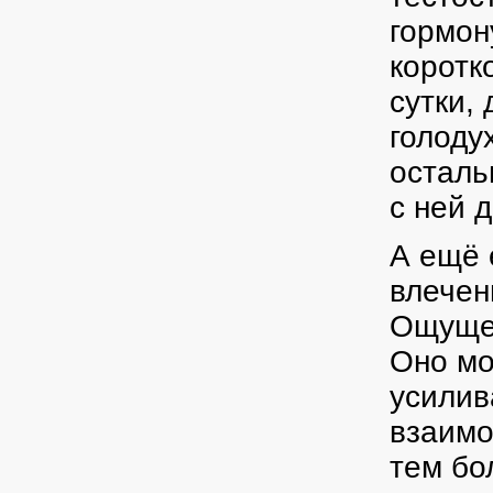
гормон
коротк
сутки,
голоду
осталь
с ней 
А ещё 
влечен
Ощущен
Оно мо
усилив
взаимо
тем бо