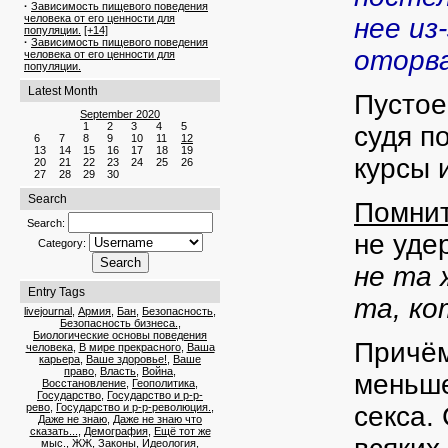
·
Зависимость пищевого поведения
человека от его ценности для
нее из
популяции.
[+14]
·
Зависимость пищевого поведения
оторв
человека от его ценности для
популяции.
Latest Month
Пустое
September 2020
1
2
3
4
5
судя п
6
7
8
9
10
11
12
13
14
15
16
17
18
19
курсы и
20
21
22
23
24
25
26
27
28
29
30
Search
Помнит
Search:
не уде
Category:
не та 
Entry Tags
та, ко
livejournal
,
Армия
,
Бан
,
Безопасность
,
Безопасность бизнеса.
,
Биологические основы поведения
Причём
человека
,
В мире прекрасного
,
Ваша
карьера
,
Ваше здоровье!
,
Ваше
право
,
Власть
,
Война
,
меньше
Восстановление
,
Геополитика
,
Государство
,
Государство и р-р-
рево
,
Государство и р-р-революция.
,
секса.
Даже не знаю
,
Даже не знаю что
сказать...
,
Демография
,
Ещё тот же
мыс.
,
ЖЖ
,
Законы
,
Идеология
,