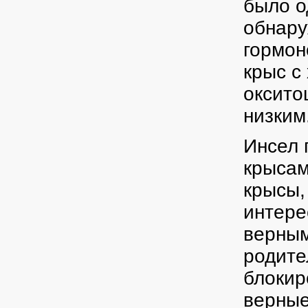
было о
обнару
гормон
крыс с
оксито
низким
Инсел 
крысам
крысы,
интере
верным
родите
блокир
верные