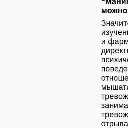
“Мани
можно
Значит
изучен
и фар
директ
психич
поведе
отноше
мышата
тревож
занима
тревож
отрыва