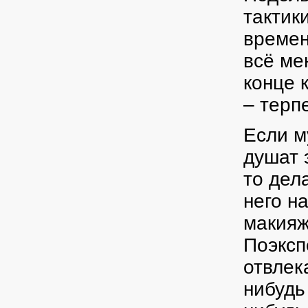
тактик
времен
всё ме
конце 
– терп
Если м
душат 
то дел
него н
макияж
Поэксп
отвлек
нибудь