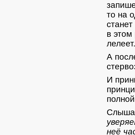
запише
то на 
станет
в этом
лелеет
А посл
стерво
И прин
принци
полной
Слыша
уверяе
неё ча