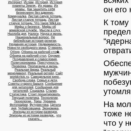
всяких
Интернет
,
Ислам
,
История
,
История
планеты Земля.
,
Их нравы
,
Их
он его 
нравы.
,
Как защитить себя
бизнесмену без админис
,
Коммуналка
,
Листая сарую тетрадь
,
Листая старую тетрадь
,
Листая
К тому
старую тетрадь: Что такое WikiLea
,
Мифы о бизнесе.
,
Мифы об
предел
армейской службе.
,
Мысли в слух
,
Назлоба дня
,
Налоги
,
Наука и жизнь
,
Национальный вопрос
,
Не
“ядерн
библейская история религии
,
Недавняя история
,
Недвижимость
,
Новости свободного мира
,
О евреях
,
отврат
Обзор
,
Обоина на рабочий сто�
,
Обоина на рабочий стол
,
Оружие
,
Поздравления и славословия
,
Обеспе
Политэкономика
,
Преступность
,
Проверка
,
Пропаганда и жизнь
,
Реальная биржа
,
Реальный
мужчин
менеджмент
,
Реальный ретейл
,
Сайт
worldcrisis.ru
,
Самодельное кино.
,
побезу
Свобода слова
,
Семья и дети
,
Советы старого барыги
,
Сообщение
для читателей
,
Сообщения для
утомля
читателей
,
Социалка
,
Сталин
,
Статистика
,
Стоит процитировать
,
Текущая политика
,
Технологии
,
Технологии.
,
Треш
,
Украина
,
На мол
Фотографии
,
Футуристика
,
Цитата
дня
,
Чубайсовщина
,
Экономика
,
тоже н
Эпизоды из истории разведок
,
Эпизоды из истории разведок.
,
что
сказать...
что у 