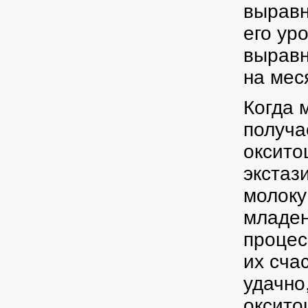
выравн
его ур
выравн
на мес
Когда 
получа
оксито
экстаз
молоку
младен
процес
их сча
удачно
оксито