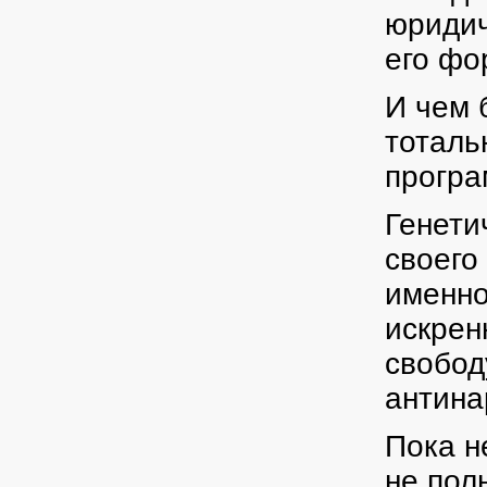
юридич
его фо
И чем 
тоталь
програ
Генети
своего
именно
искрен
свобод
антин
Пока н
не пол