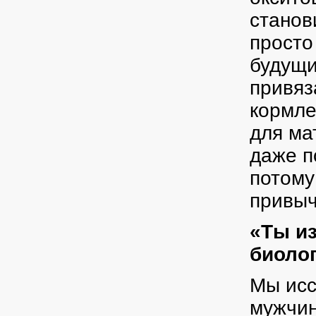
станов
просто
будущи
привяз
кормле
для ма
даже п
потому
привыч
«Ты из
биолог
Мы исс
мужчин