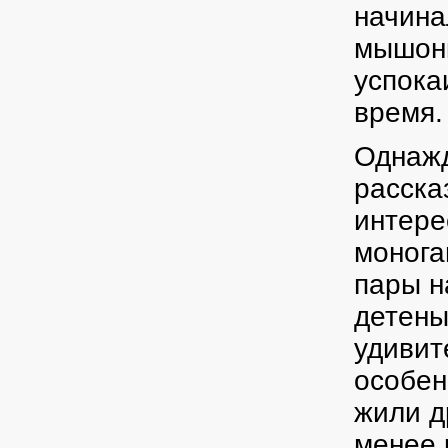
начина
мышонк
успока
время.
Однажд
расска
интере
монога
пары н
детены
удивит
особен
жили д
менее 