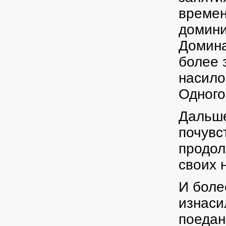
времен
домини
Домина
более 
насило
Одного
Дальше
почувс
продол
своих 
И боле
изнаси
поедан