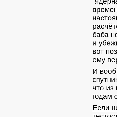
“ядерн
времен
настоя
расчёт
баба н
и убеж
вот по
ему ве
И вооб
спутни
что из
годам 
Если н
тестос