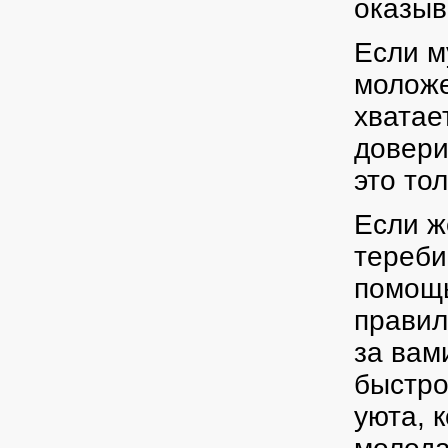
оказыв
Если м
моложе
хватае
довери
это тол
Если ж
тереби
помощь
правил
за вам
быстро
уюта, 