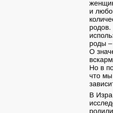
женщин
и любо
количе
родов.
исполь
роды –
О знач
вскарм
Но в п
что мы
зависи
В Изра
исслед
родили