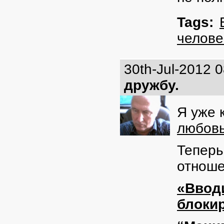
Tags:
челове
30th-Jul-2012 
дружбу.
Я уже 
любовь
Теперь
отноше
«Ввод
блокир