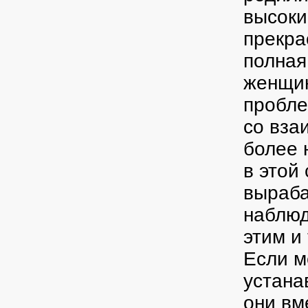
высоки
прекра
полная
женщин
пробле
со вза
более 
в этой
выраба
наблюд
этим и
Если м
устана
они вм