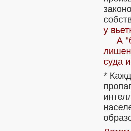
закон
собст
у вьет
А "бе
лишен
суда и
* Каж
пропа
интел
населе
образ