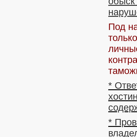
обыск
наруш
Под н
тольк
личны
контр
тамо
* Отве
хостин
содер
* Про
владе