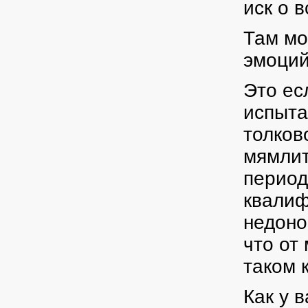
иск о 
Там мо
эмоций
Это ес
испыта
толков
мямлит
период
квалиф
недоно
что от
таком 
Как у 