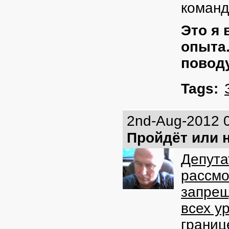
команд
Это я 
опыта.
поводу
Tags:
2nd-Aug-2012 
Пройдёт или 
Депута
рассмо
запре
всех у
границ