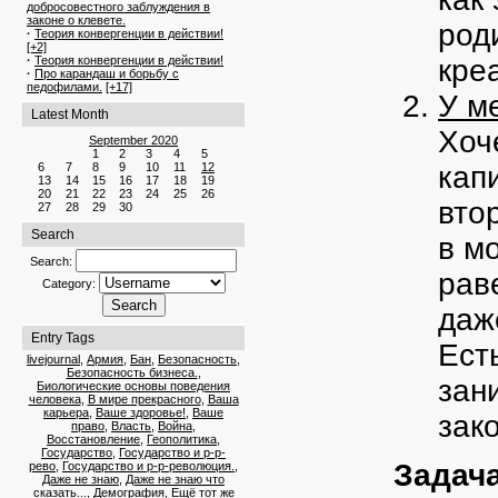
добросовестного заблуждения в
законе о клевете.
род
·
Теория конвергенции в действии!
[+2]
·
Теория конвергенции в действии!
кре
·
Про карандаш и борьбу с
педофилами.
[+17]
У м
Latest Month
Хоч
September 2020
1
2
3
4
5
6
7
8
9
10
11
12
кап
13
14
15
16
17
18
19
20
21
22
23
24
25
26
вто
27
28
29
30
Search
в м
Search:
рав
Category:
даж
Entry Tags
Ест
livejournal
,
Армия
,
Бан
,
Безопасность
,
Безопасность бизнеса.
,
зан
Биологические основы поведения
человека
,
В мире прекрасного
,
Ваша
карьера
,
Ваше здоровье!
,
Ваше
зак
право
,
Власть
,
Война
,
Восстановление
,
Геополитика
,
Государство
,
Государство и р-р-
Задача
рево
,
Государство и р-р-революция.
,
Даже не знаю
,
Даже не знаю что
сказать...
,
Демография
,
Ещё тот же