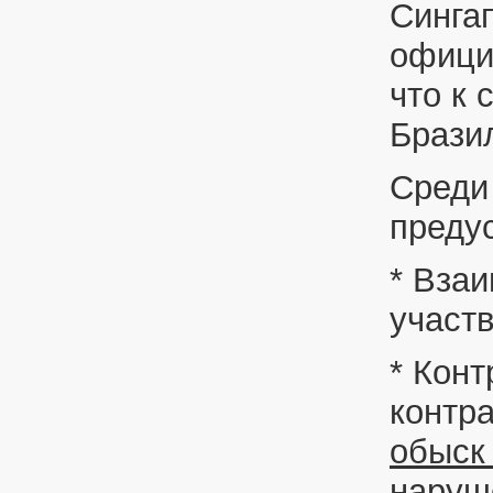
Сингап
офици
что к
Брази
Среди
преду
* Вза
участ
* Кон
контр
обыск
наруш