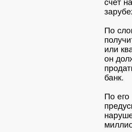
счет н
зарубе
По сло
получи
или кв
он дол
продат
банк.
По его
предус
наруше
миллио