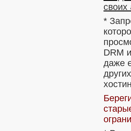
своих
* Запр
котор
просм
DRM и
даже е
других
хостин
Берег
стары
огран