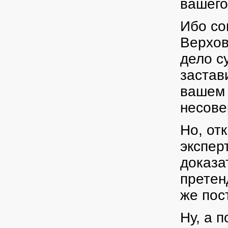
вашего
Ибо со
Верхов
дело с
застав
вашем 
несове
Но, от
экспер
доказа
претен
же пос
Ну, а 