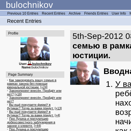
bulochnikov
Previous 10 Entries
Recent Entries
Archive
Friends Entries
User Info
Recent Entries
Profile
5th-Sep-2012 0
семью в рамк
юстиции.
User:
bulochnikov
Name:
bulochnikov
Вводн
Page Summary
·
Как замордовать вашу семью в
У в
рамках закона без помощи
ювенальной юстиции.
[+24]
·
Законопроект внесён. Пройдёт или
реб
нет?
[+16]
·
Законопроект внесён. Пройдёт или
нах
нет?
·
Вы ещё покупаете фирмУ в
бутиках? Тогда за вами придут.
[+13]
возр
·
Вы ещё покупаете фирмУ в
бутиках? Тогда за вами придут.
[+4]
·
Про Лукина и презумпцию
нач
добросовестного заблуждения в
законе о клевете.
[+44]
как
·
Про Лукина и презумпцию