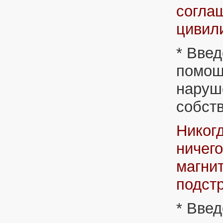
согла
цивил
* Введ
помощь
наруш
собст
Никогд
ничего
магни
подстр
* Введ