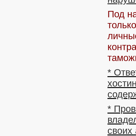
Под н
тольк
личны
контр
тамо
* Отве
хостин
содер
* Про
владе
своих