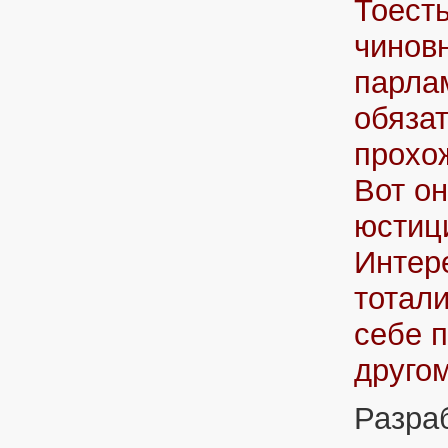
Тоесть
чиновн
парла
обяза
прохо
Вот о
юстиц
Интер
тотал
себе п
друго
Разра