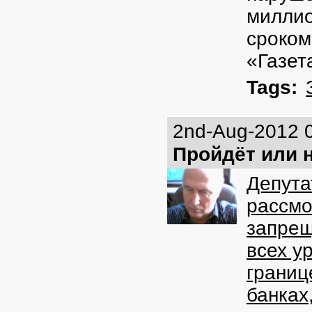
миллио
сроком
«Газет
Tags:
2nd-Aug-2012 
Пройдёт или 
Депута
рассмо
запре
всех у
границ
банках