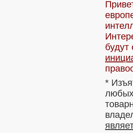
Приве
европ
интел
Интер
будут
иници
правоо
* Изъ
любых
товар
владе
являе