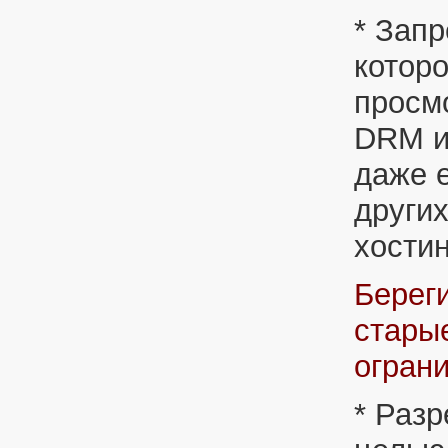
* Запр
котор
просм
DRM и
даже е
других
хостин
Берег
стары
огран
* Раз