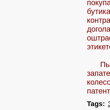
покуп
бутик
контр
догола
оштра
этикет
ПыСы:
запате
колес
патент
Tags: