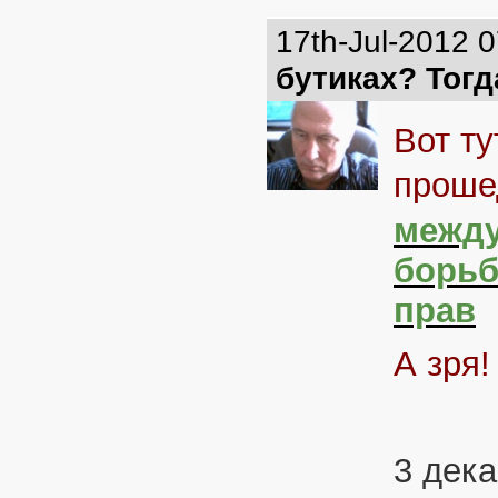
17th-Jul-2012 
бутиках? Тогд
Вот ту
проше
между
борьб
прав
А зря!
3 дек