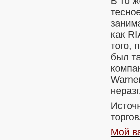
В то ж
тесное
заним
как R
того, 
был т
компан
Warner
нераз
Источ
торгов
Мой в