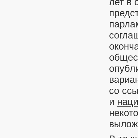
лет в 
предс
парла
согла
оконч
общес
опубл
вариа
со сс
и
наци
некот
выложе