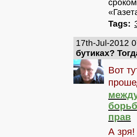
сроком
«Газет
Tags:
17th-Jul-2012 
бутиках? Тогд
Вот ту
проше
между
борьб
прав
А зря!