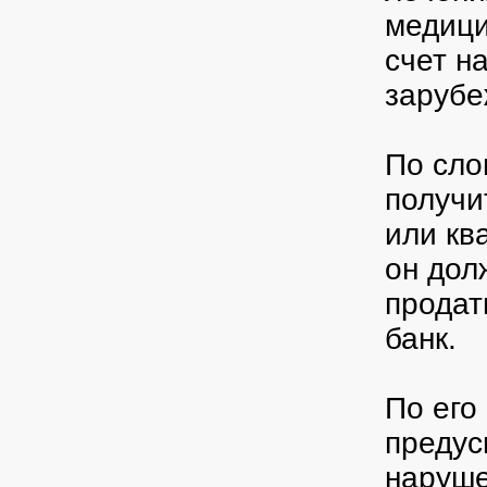
медици
счет н
зарубе
По сло
получи
или кв
он дол
продат
банк.
По его
предус
наруше