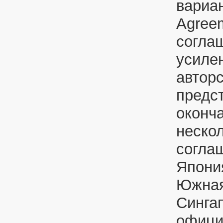
вариан
Agree
согла
усиле
автор
предс
оконч
неско
согла
Япони
Южная
Сингап
офици