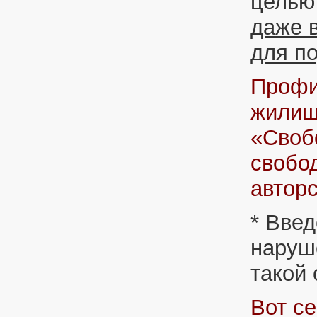
целью
даже в
для п
Профи
жилищ
«Свобо
свобод
автор
* Введ
наруше
такой 
Вот с