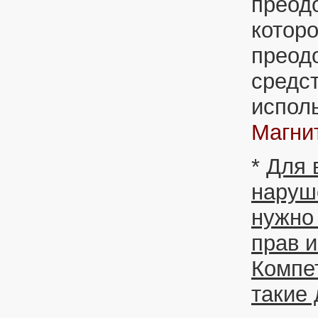
преод
котор
преод
средс
исполь
Магни
*
Для 
наруш
нужно
прав 
Компе
такие 