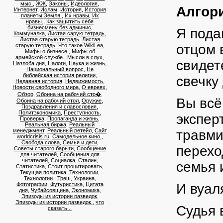
мыс.
,
ЖЖ
,
Законы
,
Идеология
,
Алгори
Интернет
,
Ислам
,
История
,
История
планеты Земля.
,
Их нравы
,
Их
нравы.
,
Как защитить себя
бизнесмену без админис
,
Я пода
Коммуналка
,
Листая сарую тетрадь
,
Листая старую тетрадь
,
Листая
отцом 
старую тетрадь: Что такое WikiLea
,
Мифы о бизнесе.
,
Мифы об
армейской службе.
,
Мысли в слух
,
свидет
Назлоба дня
,
Налоги
,
Наука и жизнь
,
Национальный вопрос
,
Не
библейская история религии
,
свечку
Недавняя история
,
Недвижимость
,
Новости свободного мира
,
О евреях
,
Обзор
,
Обоина на рабочий сто�
,
Вы всё
Обоина на рабочий стол
,
Оружие
,
Поздравления и славословия
,
Политэкономика
,
Преступность
,
экспер
Проверка
,
Пропаганда и жизнь
,
Реальная биржа
,
Реальный
менеджмент
,
Реальный ретейл
,
Сайт
травми
worldcrisis.ru
,
Самодельное кино.
,
Свобода слова
,
Семья и дети
,
перехо
Советы старого барыги
,
Сообщение
для читателей
,
Сообщения для
читателей
,
Социалка
,
Сталин
,
семья 
Статистика
,
Стоит процитировать
,
Текущая политика
,
Технологии
,
Технологии.
,
Треш
,
Украина
,
Фотографии
,
Футуристика
,
Цитата
И вуал
дня
,
Чубайсовщина
,
Экономика
,
Эпизоды из истории разведок
,
Эпизоды из истории разведок.
,
что
Судья 
сказать...