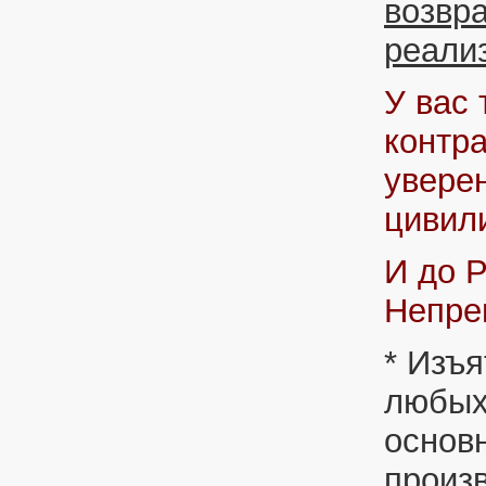
возвр
реали
У вас 
контр
уверен
цивил
И до Р
Непре
* Изъ
любых
основ
произ