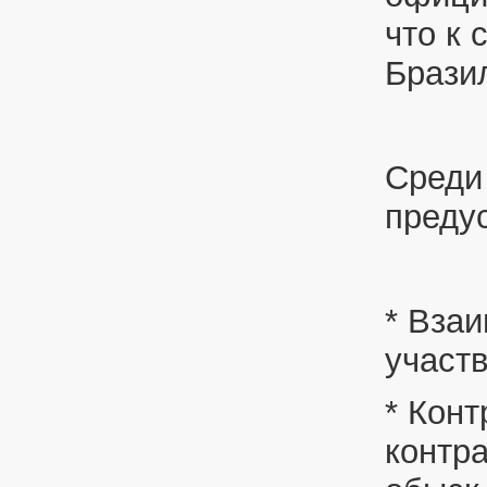
что к
Брази
Среди
преду
* Вза
участ
* Кон
контр