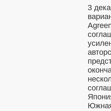
3 дек
вариан
Agree
согла
усиле
автор
предс
оконч
неско
согла
Япони
Южная