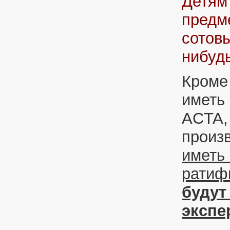
Детям 
предме
сотовы
нибуд
Кроме
иметь
ACTA,
произ
иметь 
ратиф
будут
экспе