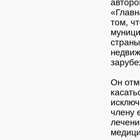
авторо
«Главн
том, ч
муници
страны
недвиж
зарубе
Он отм
касать
исключ
члену 
лечени
медици