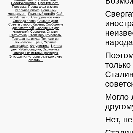
Возмож
Политэкономика
,
Преступность
,
Проверка
,
Пропаганда и жизнь
,
Реальная биржа
,
Реальный
Сверга
менеджмент
,
Реальный ретейл
,
Сайт
worldcrisis.ru
,
Самодельное кино.
,
иностр
Свобода слова
,
Семья и дети
,
Советы старого барыги
,
Сообщение
для читателей
,
Сообщения для
неизве
читателей
,
Социалка
,
Сталин
,
Статистика
,
Стоит процитировать
,
Текущая политика
,
Технологии
,
народа
Технологии.
,
Треш
,
Украина
,
Фотографии
,
Футуристика
,
Цитата
дня
,
Чубайсовщина
,
Экономика
,
Поэтом
Эпизоды из истории разведок
,
Эпизоды из истории разведок.
,
что
сказать...
только
Сталин
советс
Могло 
другом
Нет, не
Сталин