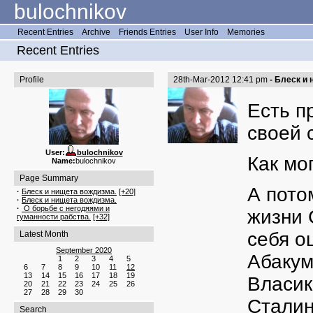
bulochnikov
Recent Entries
Archive
Friends Entries
User Info
Memories
Recent Entries
Profile
28th-Mar-2012 12:41 pm
- Блеск и
Есть п
своей 
User:
bulochnikov
Как мо
Name:
bulochnikov
Page Summary
А пото
·
Блеск и нищета вождизма.
[+20]
·
Блеск и нищета вождизма.
·
О борьбе с негодяями и
жизни 
гуманности рабства.
[+32]
себя о
Latest Month
September 2020
Абакум
1
2
3
4
5
6
7
8
9
10
11
12
13
14
15
16
17
18
19
Власик
20
21
22
23
24
25
26
27
28
29
30
Сталин
Search