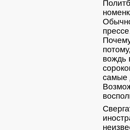
Политб
номенк
Обычно
прессе
Почему
потому
вождь 
сороко
самые 
Возмож
воспол
Сверга
иностр
неизве