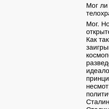
Мог ли
телохр
Мог. Н
открыт
Как та
заигры
космоп
развед
идеало
принци
несмот
полити
Сталин