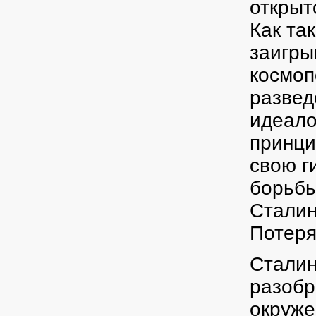
открыт
Как та
заигры
космоп
развед
идеало
принци
свою г
борьбы
Сталин
Потеря
Сталин
разобр
окруже