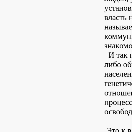
установ
власть 
называ
коммуни
знакомо
И так 
либо об
населен
генетич
отношен
процесс
освобод
Это к 