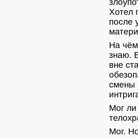
злоупо
Хотел 
после 
матери
На чём
знаю. 
вне ст
обезоп
смены 
интриг
Мог ли
телохр
Мог. Н