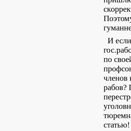
скоррек
Поэтому
гуманне
И если
гос.раб
по свое
профсою
членов 
рабов? 
перестр
уголовн
тюремн
статью!