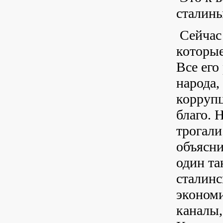
сталины
Сейчас
которые
Все его
народа,
коррупц
благо. 
трогали
объясни
один та
сталинс
экономи
каналы,