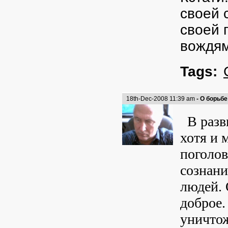
своей 
своей 
вождям
Tags:
18th-Dec-2008 11:39 am
- О борьбе
В разви
хотя и 
поголов
сознани
людей. 
доброе.
уничтож