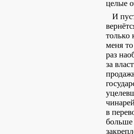
целые о
И пус
вернётс
только 
меня то
раз нао
за влас
продажн
государ
уцелевш
чинарей
в перев
больше 
закрепл