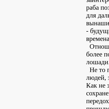
раба по
для да
вынашив
- будущ
времена
Отноше
более п
лошади.
Не то п
людей, 
Как не 
сохране
передох
пришлют