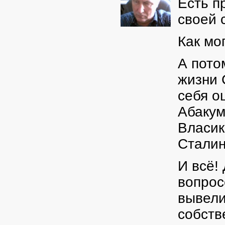
Есть п
своей 
Как мо
А пото
жизни 
себя о
Абакум
Власик
Сталин
И всё!
вопрос
вывели
собств