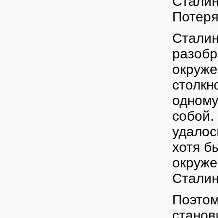
Сталин
Потеря
Сталин
разобр
окруже
столкн
одному
собой.
удалос
хотя бы
окруже
Сталин
Поэтом
станов