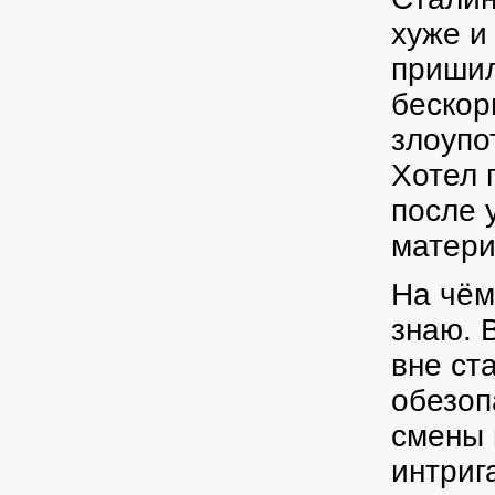
хуже и
пришил
бескор
злоупо
Хотел 
после 
матери
На чём
знаю. 
вне ст
обезоп
смены 
интриг