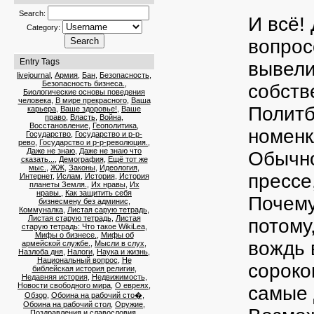
Search:
И всё!
Category:
вопрос
Entry Tags
вывели
livejournal
,
Армия
,
Бан
,
Безопасность
,
Безопасность бизнеса.
,
собств
Биологические основы поведения
человека
,
В мире прекрасного
,
Ваша
Политб
карьера
,
Ваше здоровье!
,
Ваше
право
,
Власть
,
Война
,
Восстановление
,
Геополитика
,
номенк
Государство
,
Государство и р-р-
рево
,
Государство и р-р-революция.
,
Даже не знаю
,
Даже не знаю что
Обычно
сказать...
,
Демография
,
Ещё тот же
мыс.
,
ЖЖ
,
Законы
,
Идеология
,
прессе
Интернет
,
Ислам
,
История
,
История
планеты Земля.
,
Их нравы
,
Их
нравы.
,
Как защитить себя
Почему
бизнесмену без админис
,
Коммуналка
,
Листая сарую тетрадь
,
Листая старую тетрадь
,
Листая
потому
старую тетрадь: Что такое WikiLea
,
Мифы о бизнесе.
,
Мифы об
вождь 
армейской службе.
,
Мысли в слух
,
Назлоба дня
,
Налоги
,
Наука и жизнь
,
Национальный вопрос
,
Не
сороко
библейская история религии
,
Недавняя история
,
Недвижимость
,
Новости свободного мира
,
О евреях
,
самые 
Обзор
,
Обоина на рабочий сто�
,
Обоина на рабочий стол
,
Оружие
,
Поздравления и славословия
,