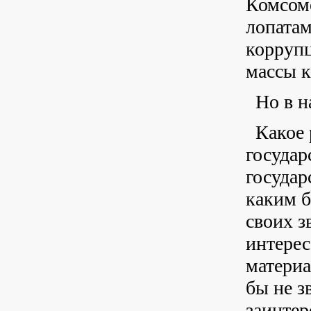
Комсомо
лопата
корруп
массы к
Но в н
Какое 
государ
государ
каким б
своих з
интерес
материа
бы не з
заинтер