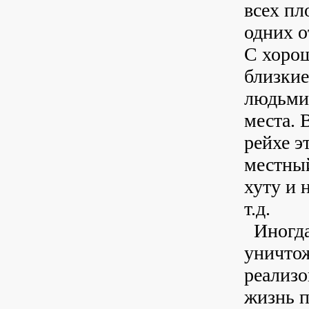
всех пл
одних о
С хорош
близкие
людьми 
места. 
рейхе э
местный
хуту и 
т.д.
Иногда
уничтож
реализо
жизнь п