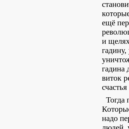
станови
которые
ещё пер
революц
и щелях
гадину,
уничтож
гадина 
виток р
счастья 
Тогда 
Которые
надо пе
людей, 