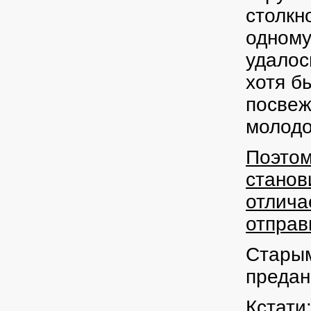
столкн
одному
удалос
хотя бы
посвеж
молодо
Поэтом
станов
отлича
отправ
Старым
предан
Кстати