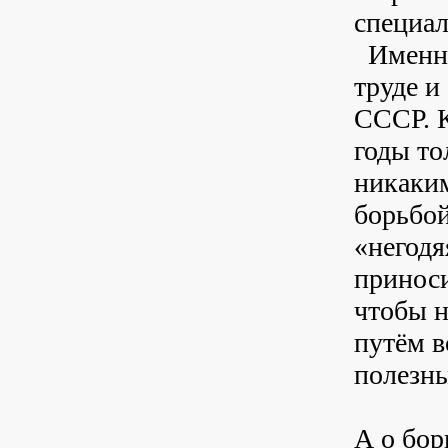
специал
Именно
труде и
СССР. К
годы то
никаким
борьбо
«негодя
приноси
чтобы н
путём в
полезны
А о бор