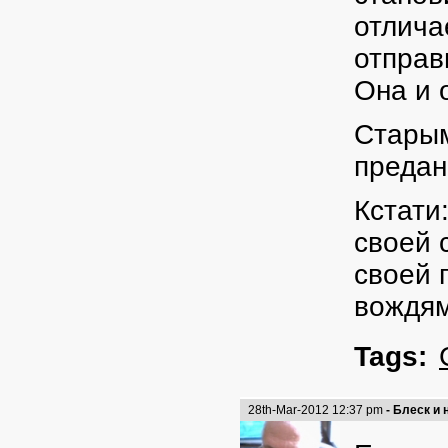
отлича
отправ
Она и 
Старым
предан
Кстати
своей 
своей 
вождям
Tags:
28th-Mar-2012 12:37 pm
- Блеск и