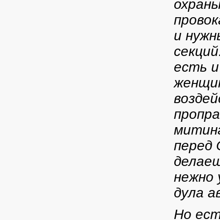
охраны
провок
и нужн
секций
есть и
женщин
воздей
пропра
митин
перед 
делаеш
нежно 
дула а
Но ест