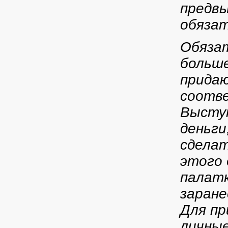
предвы
обязат
Обязат
больше
придаю
соотв
Высту
деньги
сдела
этого 
палатк
заране
Для пр
личные