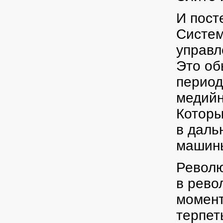
И пост
Систем
управл
Это об
период
медийн
Которы
в даль
машины
Револю
в рево
момент
терпет