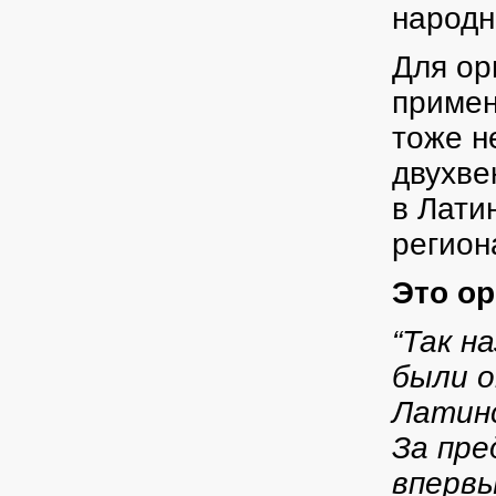
народн
Для ор
примен
тоже н
двухве
в Лати
регион
Это ор
“Так н
были 
Латинс
За пре
впервы