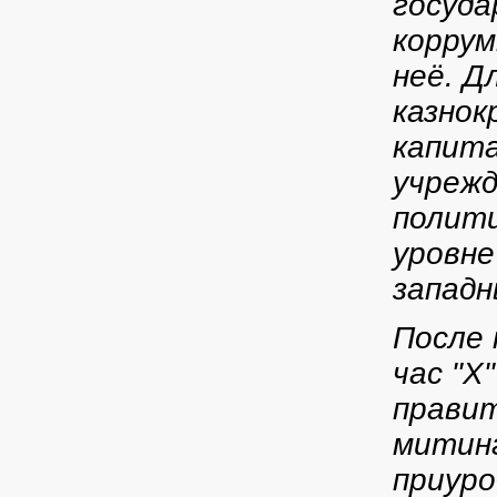
госуда
коррум
неё. Д
казнок
капита
учрежд
полити
уровне
западн
После 
час "Х
прави
митин
приуро