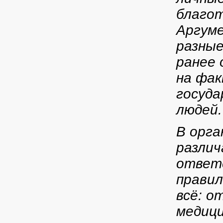
благот
Аргум
разные
ранее 
на фак
госуда
людей.
В орга
различ
ответс
правил
всё: о
медиц