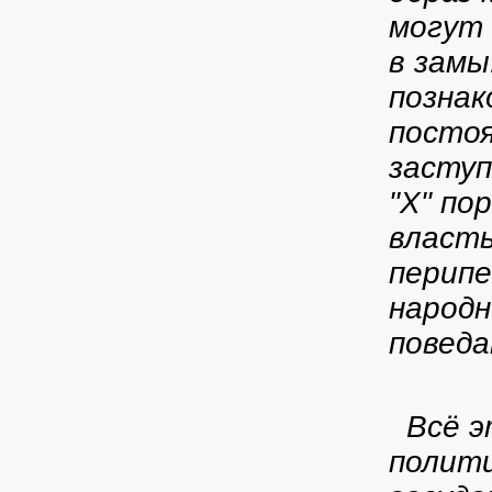
могут
в замы
познак
постоя
заступ
"Х" по
власть
перипе
народн
поведа
Всё э
полити