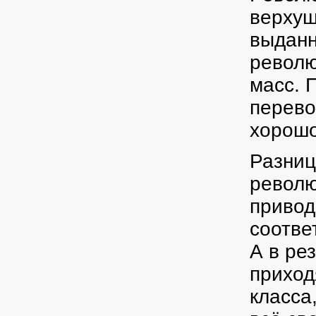
верхуш
выданн
револю
масс. 
перево
хорошо
Разниц
револю
привод
соотве
А в ре
приход
класса