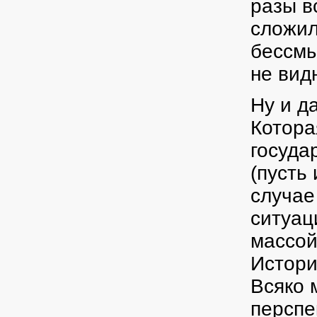
разы в
сложил
бессмы
не видн
Ну и д
Котора
госуда
(пусть
случае
ситуац
массой
Истори
Всяко 
перспе