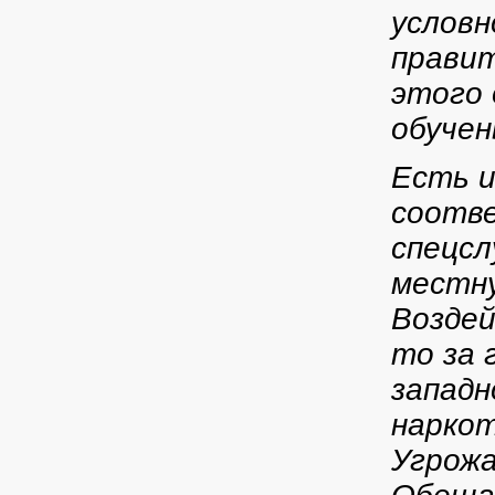
условн
правит
этого 
обучен
Есть и
соотв
спецсл
местну
Воздей
то за 
западн
наркот
Угрож