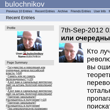
bulochnikov
Previous 10 Entries
Recent Entries
Archive
Friends Entries
User Info
Recent Entries
Profile
7th-Sep-2012 0
или очередны
Кто лу
User:
bulochnikov
Name:
bulochnikov
револю
Page Summary
вы оши
·
Государство и революция или
очередные задачи российской
теорет
власти.
[+64]
·
Сажать или не сажать
белогандонных?
[+15]
перево
·
А вот вам и сакральные жертвочки-
лайт на алтарь болотной революции!
[+80]
тоталь
·
А вот вам и сакральные жертвочки-
лайт на алтарь болотной революции!
пропаг
·
Партизан заказывали?
Распишитесь в получении!
[+10]
·
Партизан заказывали?
поиска
Распишитесь в получении!
·
Про идеологическую поддержку