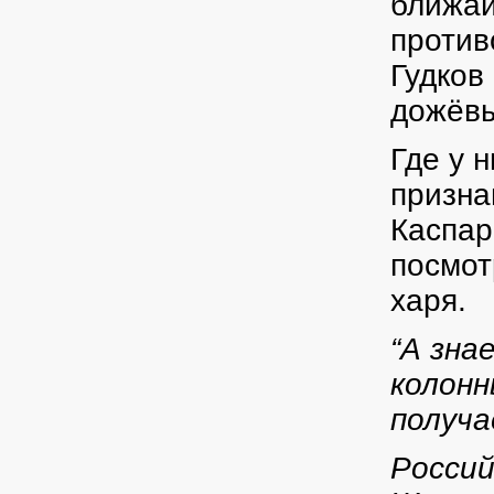
ближай
против
Гудков
дожёвы
Где у 
призн
Каспар
посмот
харя.
“А зна
колонн
получ
Россий