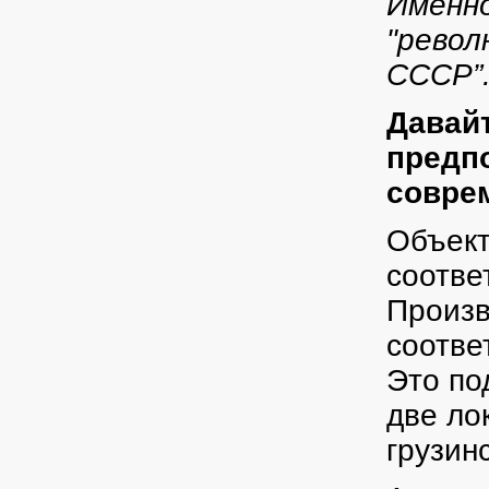
Именно
"револ
СССР”
Давайт
предп
совре
Объект
соотве
Произв
соотве
Это по
две ло
грузин