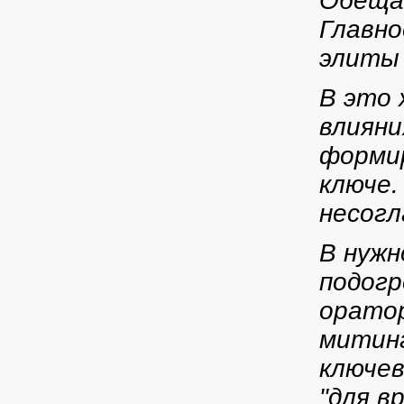
Обещат
Главно
элиты 
В это 
влияни
формир
ключе.
несогл
В нужн
подогр
оратор
митинг
ключе
"для в