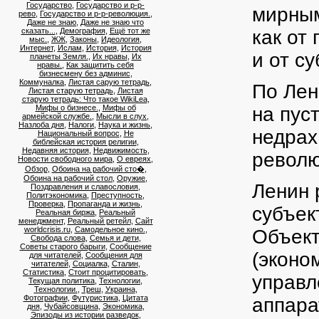
Государство
,
Государство и р-р-
мирным
рево
,
Государство и р-р-революция.
,
Даже не знаю
,
Даже не знаю что
сказать...
,
Демография
,
Ещё тот же
как от
мыс.
,
ЖЖ
,
Законы
,
Идеология
,
Интернет
,
Ислам
,
История
,
История
и от с
планеты Земля.
,
Их нравы
,
Их
нравы.
,
Как защитить себя
бизнесмену без админис
,
Коммуналка
,
Листая сарую тетрадь
,
По Лен
Листая старую тетрадь
,
Листая
старую тетрадь: Что такое WikiLea
,
Мифы о бизнесе.
,
Мифы об
на пус
армейской службе.
,
Мысли в слух
,
Назлоба дня
,
Налоги
,
Наука и жизнь
,
недрах
Национальный вопрос
,
Не
библейская история религии
,
Недавняя история
,
Недвижимость
,
револю
Новости свободного мира
,
О евреях
,
Обзор
,
Обоина на рабочий сто�
,
Обоина на рабочий стол
,
Оружие
,
Ленин 
Поздравления и славословия
,
Политэкономика
,
Преступность
,
Проверка
,
Пропаганда и жизнь
,
субъек
Реальная биржа
,
Реальный
менеджмент
,
Реальный ретейл
,
Сайт
worldcrisis.ru
,
Самодельное кино.
,
Объект
Свобода слова
,
Семья и дети
,
Советы старого барыги
,
Сообщение
(эконо
для читателей
,
Сообщения для
читателей
,
Социалка
,
Сталин
,
Статистика
,
Стоит процитировать
,
управл
Текущая политика
,
Технологии
,
Технологии.
,
Треш
,
Украина
,
Фотографии
,
Футуристика
,
Цитата
аппара
дня
,
Чубайсовщина
,
Экономика
,
Эпизоды из истории разведок
,