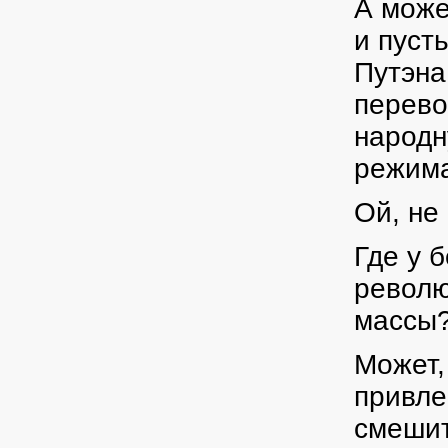
А може
и пуст
Путэна
перево
народн
режим
Ой, не
Где у 
револю
массы
Может,
привле
смешит