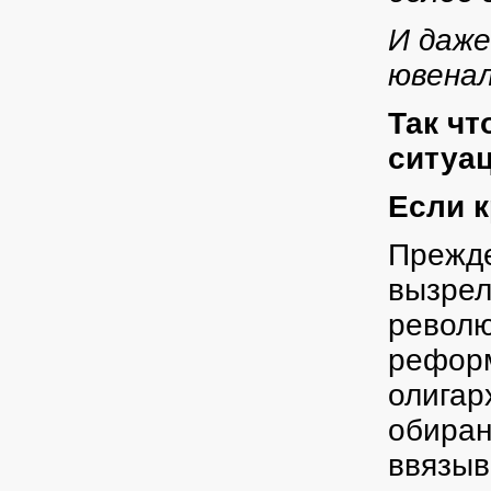
И даже
ювенал
Так чт
ситуа
Если к
Прежде
вызрел
револю
реформ
олигар
обиран
ввязыв