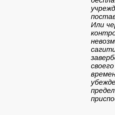
беспла
учрежд
поста
Или че
контро
невозм
сагити
заверб
своего
времен
убежде
преде
приспо