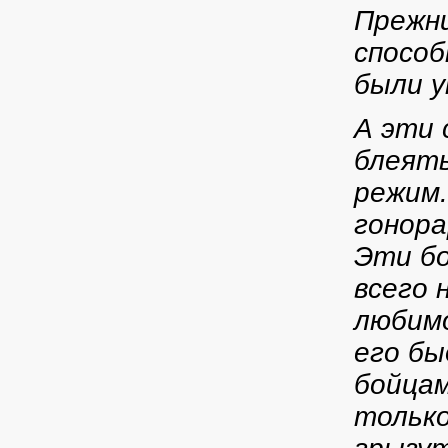
Прежни
способ
были у
А эти 
блеять
режим.
гонора
Эти бо
всего 
любим
его бы
бойцам
только