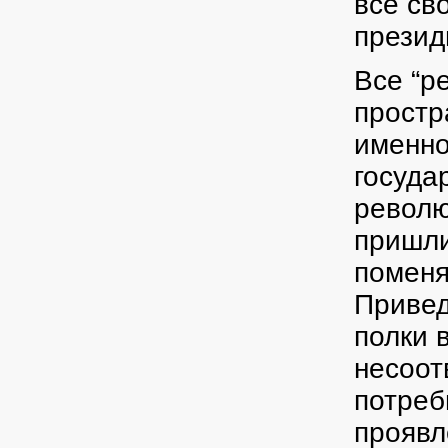
всё св
презид
Все “р
простр
именно
госуда
револю
пришли
поменя
Привед
полки 
несоот
потреб
проявл