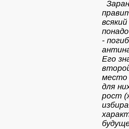
Заран
правит
всякий
понадо
- поги
антина
Его зн
второй
место 
для ни
рост (
избира
характ
будущ