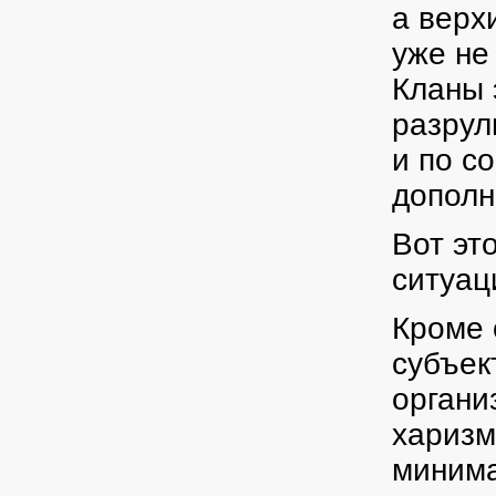
а верх
уже не
Кланы 
разрул
и по с
дополн
Вот эт
ситуац
Кроме 
субъек
органи
харизм
минима