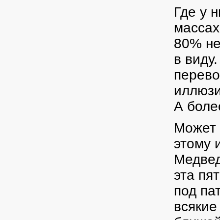
Где у 
массах
80% не
в виду
перево
иллюзи
А более
Может 
этому 
Медвед
эта пя
под па
всякие