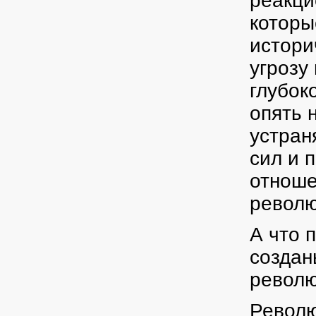
реакци
которы
истори
угрозу
глубок
опять 
устран
сил и 
отноше
револю
А что 
создан
револю
Револю