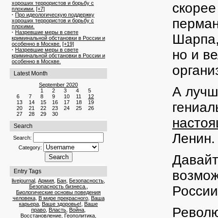
хороших террористов и борьбу с
скорее
плохими.
[+7]
·
Про идеологическую поддержку
перман
хороших террористов и борьбу с
плохими.
·
Назревшие меры в свете
Шарпа,
криминальной обстановки в России и
особенно в Москве.
[+19]
·
Назревшие меры в свете
но и в
криминальной обстановки в России и
особенно в Москве.
органи
Latest Month
September 2020
А лучш
1
2
3
4
5
6
7
8
9
10
11
12
13
14
15
16
17
18
19
гениал
20
21
22
23
24
25
26
27
28
29
30
насто
Search
Ленин.
Search:
Category:
Давайт
Entry Tags
возмож
livejournal
,
Армия
,
Бан
,
Безопасность
,
Безопасность бизнеса.
,
России
Биологические основы поведения
человека
,
В мире прекрасного
,
Ваша
карьера
,
Ваше здоровье!
,
Ваше
Револю
право
,
Власть
,
Война
,
Восстановление
,
Геополитика
,