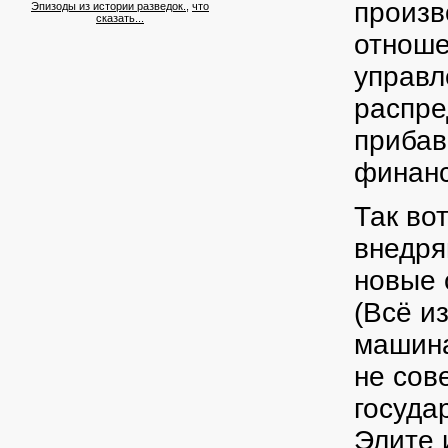
произв
Эпизоды из истории разведок.
,
что
сказать...
отноше
управл
распре
прибав
финанс
Так во
внедря
новые 
(Всё и
машина
не сов
госуда
Элите 