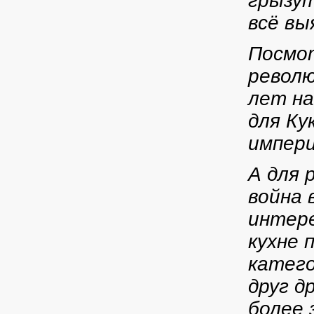
грызут
всё вы
Посмот
револ
лет на
для Ку
импери
А для 
война 
интере
кухне 
катего
друг д
более 