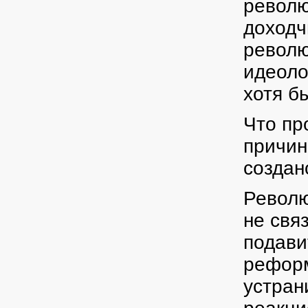
револю
доходч
револю
идеоло
хотя бы
Что пр
причин
создан
Револю
не свя
подави
реформ
устран