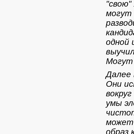
"свою"
могут 
развод
кандид
одной 
выучил
Могут 
Далее 
Они ис
вокруг
умы эл
чистот
может 
образ 