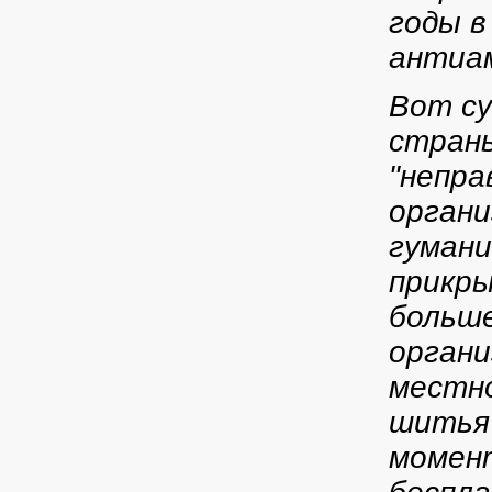
годы в
антиам
Вот с
стран
"непр
орган
гуман
прикры
больше
органи
местно
шитья 
момент