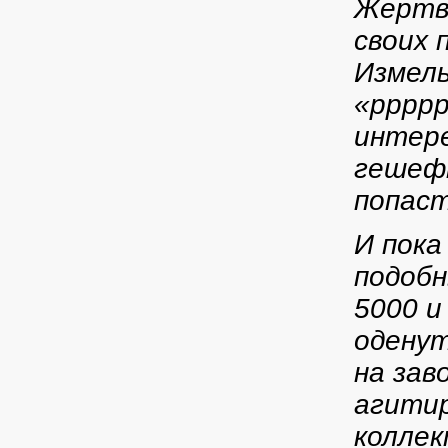
Жертве
своих 
Измель
«рррр
интере
гешефт
попаст
И пока
подобн
5000 и
оденут
на зав
агити
коллек