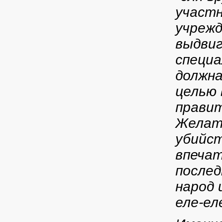
участн
учрежд
выдвиг
специа
должна
целью 
прави
Желате
убийст
впечат
послед
народ 
еле-ел