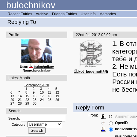
bulochnikov
Recent Entries
Archive
Friends Entries
User Info
Memories
Replying To
Profile
22nd-Jul-2012 02:02 pm
1. В от
категор
тебе и д
2. Не м
User:
bulochnikov
Name:
bulochnikov
kot_begemott@lj
Есть по
Latest Month
России 
September 2020
не бесп
1
2
3
4
5
6
7
8
9
10
11
12
13
14
15
16
17
18
19
20
21
22
23
24
25
26
27
28
29
30
Reply Form
Search
From:
( )
Anonymous
Search:
OpenID
Category:
пользовател
имя пользов