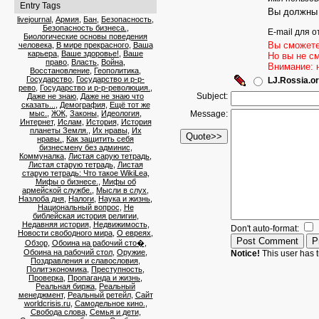
Entry Tags
Вы должны 
livejournal
,
Армия
,
Бан
,
Безопасность
,
Безопасность бизнеса.
,
E-mail для о
Биологические основы поведения
Вы сможете
человека
,
В мире прекрасного
,
Ваша
карьера
,
Ваше здоровье!
,
Ваше
Но вы не с
право
,
Власть
,
Война
,
Внимание: 
Восстановление
,
Геополитика
,
Государство
,
Государство и р-р-
LJ.Rossia.or
рево
,
Государство и р-р-революция.
,
Subject:
Даже не знаю
,
Даже не знаю что
сказать...
,
Демография
,
Ещё тот же
мыс.
,
ЖЖ
,
Законы
,
Идеология
,
Message:
Интернет
,
Ислам
,
История
,
История
планеты Земля.
,
Их нравы
,
Их
нравы.
,
Как защитить себя
бизнесмену без админис
,
Коммуналка
,
Листая сарую тетрадь
,
Листая старую тетрадь
,
Листая
старую тетрадь: Что такое WikiLea
,
Мифы о бизнесе.
,
Мифы об
армейской службе.
,
Мысли в слух
,
Назлоба дня
,
Налоги
,
Наука и жизнь
,
Национальный вопрос
,
Не
библейская история религии
,
Недавняя история
,
Недвижимость
,
Don't auto-format:
Новости свободного мира
,
О евреях
,
Обзор
,
Обоина на рабочий сто�
,
Обоина на рабочий стол
,
Оружие
,
Notice!
This user has t
Поздравления и славословия
,
Политэкономика
,
Преступность
,
Проверка
,
Пропаганда и жизнь
,
Реальная биржа
,
Реальный
менеджмент
,
Реальный ретейл
,
Сайт
worldcrisis.ru
,
Самодельное кино.
,
Свобода слова
,
Семья и дети
,