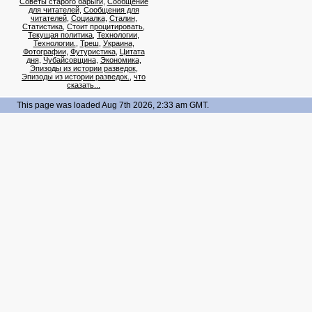
Советы старого барыги
,
Сообщение
для читателей
,
Сообщения для
читателей
,
Социалка
,
Сталин
,
Статистика
,
Стоит процитировать
,
Текущая политика
,
Технологии
,
Технологии.
,
Треш
,
Украина
,
Фотографии
,
Футуристика
,
Цитата
дня
,
Чубайсовщина
,
Экономика
,
Эпизоды из истории разведок
,
Эпизоды из истории разведок.
,
что
сказать...
This page was loaded Aug 7th 2026, 2:33 am GMT.