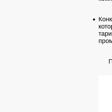
Конк
кото
тар
про
П