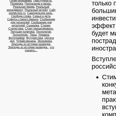
Политэкономика
,
Преступность
,
только 
Проверка
,
Пропаганда и жизнь
,
Реальная биржа
,
Реальный
больши
менеджмент
,
Реальный ретейл
,
Сайт
worldcrisis.ru
,
Самодельное кино.
,
Свобода слова
,
Семья и дети
,
инвести
Советы старого барыги
,
Сообщение
для читателей
,
Сообщения для
эффект 
читателей
,
Социалка
,
Сталин
,
Статистика
,
Стоит процитировать
,
будет м
Текущая политика
,
Технологии
,
Технологии.
,
Треш
,
Украина
,
Фотографии
,
Футуристика
,
Цитата
пострад
дня
,
Чубайсовщина
,
Экономика
,
Эпизоды из истории разведок
,
иностра
Эпизоды из истории разведок.
,
что
сказать...
Вступле
российс
Стим
конк
мета
прак
всту
комп