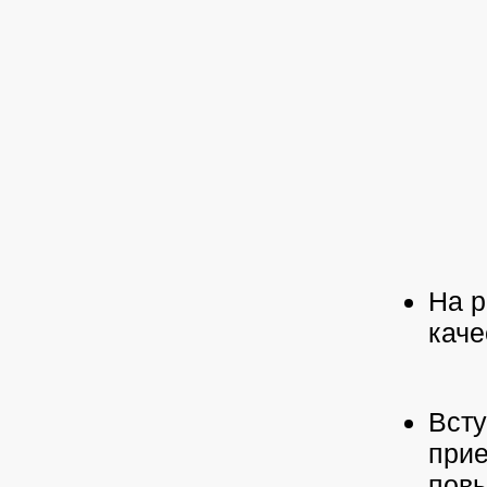
На р
каче
Всту
прие
повы