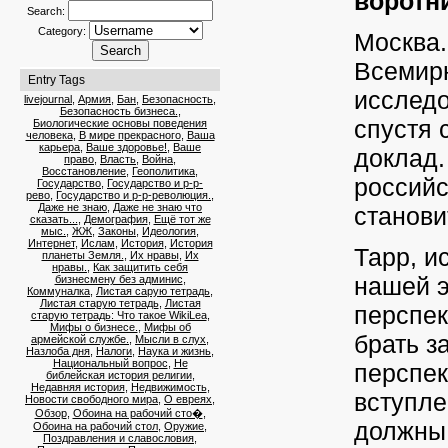
воротн
Search:
Category:
Москва.
Всемирн
Entry Tags
исследо
livejournal
,
Армия
,
Бан
,
Безопасность
,
Безопасность бизнеса.
,
спустя 
Биологические основы поведения
человека
,
В мире прекрасного
,
Ваша
карьера
,
Ваше здоровье!
,
Ваше
доклад.
право
,
Власть
,
Война
,
Восстановление
,
Геополитика
,
российс
Государство
,
Государство и р-р-
рево
,
Государство и р-р-революция.
,
Даже не знаю
,
Даже не знаю что
станови
сказать...
,
Демография
,
Ещё тот же
мыс.
,
ЖЖ
,
Законы
,
Идеология
,
Интернет
,
Ислам
,
История
,
История
Тарр, 
планеты Земля.
,
Их нравы
,
Их
нравы.
,
Как защитить себя
нашей 
бизнесмену без админис
,
Коммуналка
,
Листая сарую тетрадь
,
Листая старую тетрадь
,
Листая
перспек
старую тетрадь: Что такое WikiLea
,
Мифы о бизнесе.
,
Мифы об
брать з
армейской службе.
,
Мысли в слух
,
Назлоба дня
,
Налоги
,
Наука и жизнь
,
Национальный вопрос
,
Не
перспек
библейская история религии
,
Недавняя история
,
Недвижимость
,
вступле
Новости свободного мира
,
О евреях
,
Обзор
,
Обоина на рабочий сто�
,
должны 
Обоина на рабочий стол
,
Оружие
,
Поздравления и славословия
,