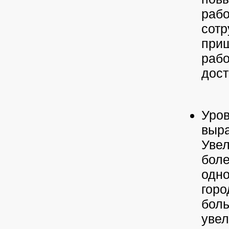
рабо
сотр
приш
рабо
дост
Уров
выра
Увел
боле
одно
горо
боль
увел