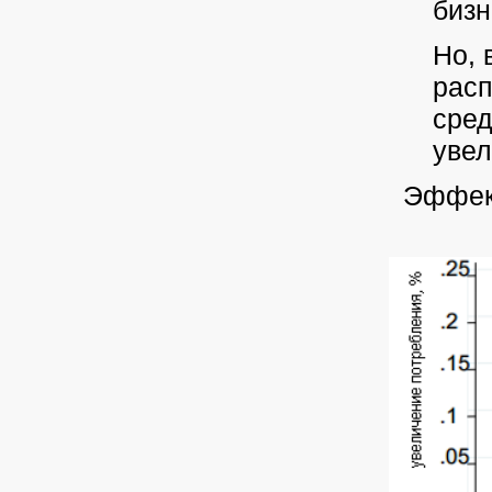
бизн
Но, 
рас
сред
увел
Эффект