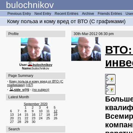
bulochnikov
Previous Entry
Next Entry
Recent Entries
Archive
Friends Entries
User
Кому польза и кому вред от ВТО (С графиками)
Profile
30th-Mar-2012 06:30 pm
ВТО:
инве
User:
bulochnikov
Name:
bulochnikov
Page Summary
·
Кому польза и кому вред от ВТО (С
графиками)
[+67]
·
side_v@lj
-
(no subject)
Больше
Latest Month
September 2020
квалиф
1
2
3
4
5
6
7
8
9
10
11
12
Всемир
13
14
15
16
17
18
19
20
21
22
23
24
25
26
27
28
29
30
компан
Search