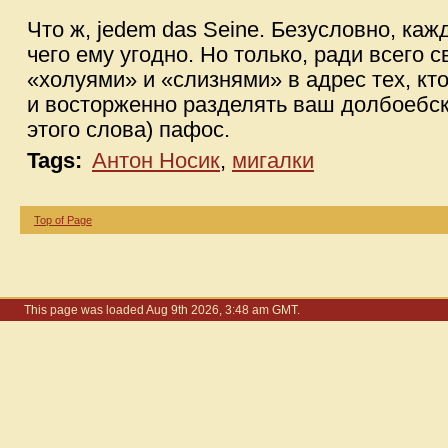
Что ж, jedem das Seine. Безусловно, ка
чего ему угодно. Но только, ради всего 
«холуями» и «слизнями» в адрес тех, кт
и восторженно разделять ваш долбоебс
этого слова) пафос.
Tags:
Антон Носик
,
мигалки
Top of Page
This page was loaded Aug 9th 2026, 3:48 am GMT.