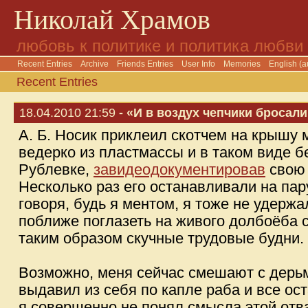
Николай Храмов
любовь к политике и политика любви
Recent Entries
Archive
Friends Entries
User Info
Memories
English (a
Recent Entries
18.04.2010 21:59
- «И в воздух чепчики бросал
А. Б. Носик приклеил скотчем на крышу
ведерко из пластмассы и в таком виде 
Рублевке,
завидеодокументировав
свою 
Несколько раз его останавливали на пар
говоря, будь я ментом, я тоже не удержа
поближе поглазеть на живого долбоёба 
таким образом скучные трудовые будни.
Возможно, меня сейчас смешают с дерьмо
выдавил из себя по капле раба и все ост
я совершенно не понял смысла этой отв