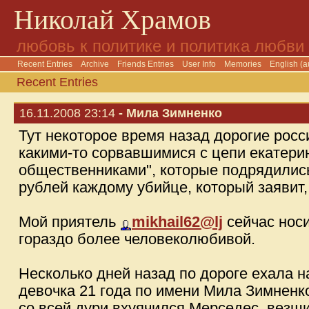
Николай Храмов
любовь к политике и политика любви
Recent Entries
Archive
Friends Entries
User Info
Memories
English (a
Recent Entries
16.11.2008 23:14
- Мила Зимненко
Тут некоторое время назад дорогие рос
какими-то сорвавшимися с цепи екатери
общественниками", которые подрядились
рублей каждому убийце, который заявит,
Мой приятель
mikhail62@lj
сейчас носи
гораздо более человеколюбивой.
Несколько дней назад по дороге ехала 
девочка 21 года по имени Мила Зимненк
со всей дури вхуячился Мерседес, везши