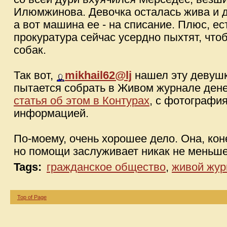
Илюмжинова. Девочка осталась жива и д
а вот машина ее - на списание. Плюс, ес
прокуратура сейчас усердно пыхтят, что
собак.
Так вот,
mikhail62@lj
нашел эту девушку
пытается собрать в Живом журнале дене
статья об этом в Контурах
, с фотографи
информацией.
По-моему, очень хорошее дело. Она, кон
но помощи заслуживает никак не меньше
Tags:
гражданское общество
,
живой жур
Top of Page