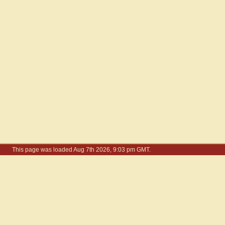
This page was loaded Aug 7th 2026, 9:03 pm GMT.