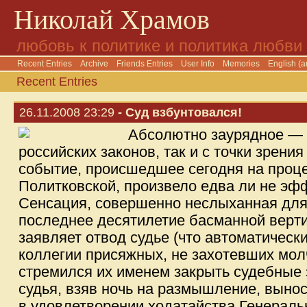
Николай Храмов
любовь к политике и политика любви
Recent Entries
Archive
Friends Entries
User Info
Memories
English (a
Recent Entries
26.11.2008 23:29
- Суд взбунтовался!
Абсолютно заурядное — к
российских законов, так и с точки зрен
событие, происшедшее сегодня на проц
Политковской, произвело едва ли не э
Сенсация, совершенно неслыханная для 
последнее десятилетие басманной верти
заявляет отвод судье (что автоматическ
коллегии присяжных, не захотевших молч
стремился их именем закрыть судебные з
судья, взяв ночь на размышление, вынос
в удовлетворении ходатайства Генераль