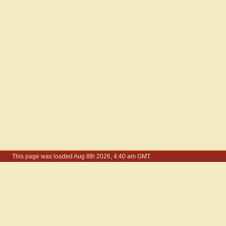
This page was loaded Aug 8th 2026, 4:40 am GMT.