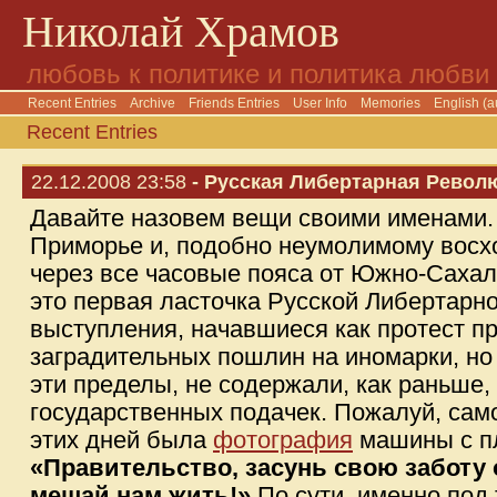
Николай Храмов
любовь к политике и политика любви
Recent Entries
Archive
Friends Entries
User Info
Memories
English (a
Recent Entries
22.12.2008 23:58
- Русская Либертарная Револ
Давайте назовем вещи своими именами. 
Приморье и, подобно неумолимому восх
через все часовые пояса от Южно-Саха
это первая ласточка Русской Либертар
выступления, начавшиеся как протест п
заградительных пошлин на иномарки, н
эти пределы, не содержали, как раньше,
государственных подачек. Пожалуй, сам
этих дней была
фотография
машины с пл
«Правительство, засунь свою заботу о
мешай нам жить!»
По сути, именно под 