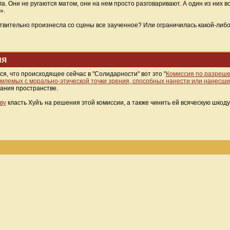
ла. Они не ругаются матом, они на нем просто разговаривают. А один из них 
».
ствительно произнесла со сцены все заученное? Или ограничилась какой-либо
ия
тся, что происходящее сейчас в "Солидарности" вот это "
Комиссия по разреше
емлемых с морально-этической точки зрения, способных нанести или нанес
мания пространстве.
ву
класть Хуйъ на решения этой комиссии, а также чинить ей всяческую шкоду