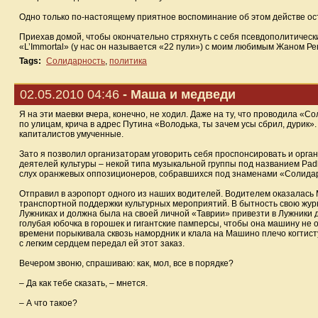
Одно только по-настоящему приятное воспоминание об этом действе ос
Приехав домой, чтобы окончательно стряхнуть с себя псевдополитическ
«L’Immortal» (у нас он называется «22 пули») с моим любимым Жаном Рено
Tags:
Солидарность
,
политика
02.05.2010 04:46
- Маша и медведи
Я на эти маевки вчера, конечно, не ходил. Даже на ту, что проводила «
по улицам, крича в адрес Путина «Володька, ты зачем усы сбрил, дурик». 
капиталистов умученные.
Зато я позволил организаторам уговорить себя проспонсировать и орга
деятелей культуры – некой типа музыкальной группы под названием Padl
слух оранжевых оппозиционеров, собравшихся под знаменами «Солида
Отправил в аэропорт одного из наших водителей. Водителем оказалась М
транспортной поддержки культурных мероприятий. В бытность свою жур
Лужниках и должна была на своей личной «Таврии» привезти в Лужники 
голубая юбочка в горошек и гигантские памперсы, чтобы она машину не 
времени порыкивала сквозь намордник и клала на Машино плечо когтисту
с легким сердцем передал ей этот заказ.
Вечером звоню, спрашиваю: как, мол, все в порядке?
– Да как тебе сказать, – мнется.
– А что такое?