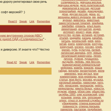
всю дорогу репетировал свою речь
солидарность
,
девушка месяца
,
девушка недели
,
дело политковской
,
демократия в россии
,
детская
порнография
,
дизайн
,
домодедово
,
 софт-версией? :)
дпни
,
другая россия
,
дюна
,
ес
,
женщины живого журнала
,
жж
,
живой
журнал
,
живопись
,
животные
,
Read 6
Speak
Link
Remember
заместительная терапия
,
земфира
,
зимбабве
,
израиль
,
илья яшин
,
иммиграция
,
ингушетия
,
индия
,
интернет
,
инцест
,
ирак
,
иран
,
искусство
,
ислам
,
испания
,
история
,
нию внутренних споров (КВС)
италия
,
каддафи
,
канада
,
карабах
,
ших ущерб ОДД «Солидарность»
" -
катынь
,
качиньский
,
киев
,
кино
,
китай
,
книги
,
коммунизм
,
контуры
,
коррупция
,
космос
,
косово
,
кпрф
,
 и диверсию. И знаете что? Честно
кризис
,
куба
,
культура
,
латвия
,
латинская америка
,
лгбт
,
левые
,
легализация марихуаны
,
ленин
,
личное
,
лужков
,
лукашенко
,
лытдыбр
,
любовь
,
люк бессон
,
Read 42
Speak
Link
Remember
мажоритарная избирательная
реформа
,
мамба
,
маразм
,
маша
гайдар
,
мигалки
,
мизантропия
,
мила
зимненко
,
мои друзья
,
мои
комментарии
,
мои переводы
,
мои
статьи
,
мои фото
,
москва
,
музыка
,
нагорный карабах
,
наркотики
,
нато
,
нбп
,
ненасилие
,
неонацизм
,
нефть
,
нидерланды
,
никита белых
,
новости
,
нудизм
,
обама
,
обзор сми
,
общество
,
октябрь 1993
,
олег козловский
,
олег
козырев
,
опера
,
опк
,
оппозиция
,
опрос
,
отказ от военной службы по
убеждениям
,
отмена воинской
повинности
,
отмена призыва
,
паннелла
,
пацталом
,
педофилия
,