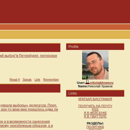
Profile
ий выбор"в Петербурге, питерское
Read 4
Speak
Link
Remember
User:
nikolajkhramov
Name:
Николай Храмов
Links
КРАТКАЯ БИОГРАФИЯ
«украли выборы» делегатов. Преп.
ПОЛУЧАТЬ НА ПОЧТУ
В кои-то веки мне пришлось едва ли
RSS
Я В ФЕЙСБУКЕ
Я В ТВИТТЕРЕ
ере и в возможности занесения
РАЗДЕЛЫ:
имому, неизбежным образом, а в
ПОЛИТИКА