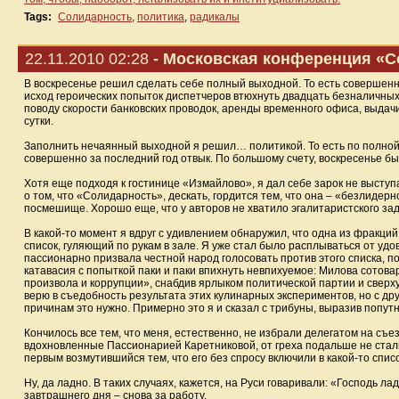
Tags:
Солидарность
,
политика
,
радикалы
22.11.2010 02:28
- Московская конференция «С
В воскресенье решил сделать себе полный выходной. То есть совершен
исход героических попыток диспетчеров втюхнуть двадцать безналичны
поводу скорости банковских проводок, аренды временного офиса, выдачи 
сутки.
Заполнить нечаянный выходной я решил… политикой. То есть по полной
совершенно за последний год отвык. По большому счету, воскресенье был
Хотя еще подходя к гостинице «Измайлово», я дал себе зарок не выступа
о том, что «Солидарность», дескать, гордится тем, что она – «безлиде
посмешище. Хорошо еще, что у авторов не хватило эгалитаристского за
В какой-то момент я вдруг с удивлением обнаружил, что одна из фракц
список, гуляющий по рукам в зале. Я уже стал было расплываться от уд
пассионарно призвала честной народ голосовать против этого списка, 
катавасия с попыткой паки и паки впихнуть невпихуемое: Милова сото
произвола и коррупции», снабдив ярлыком политической партии и сверху
верю в съедобность результата этих кулинарных экспериментов, но с дру
причинам это нужно. Примерно это я и сказал с трибуны, выразив попутн
Кончилось все тем, что меня, естественно, не избрали делегатом на съ
вдохновленные Пассионарией Каретниковой, от греха подальше не стали г
первым возмутившийся тем, что его без спросу включили в какой-то спис
Ну, да ладно. В таких случаях, кажется, на Руси говаривали: «Господь ла
завтрашнего дня – снова за работу.