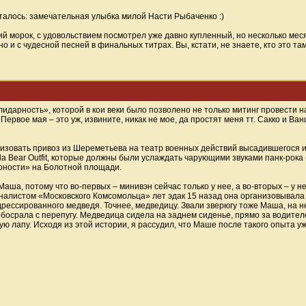
талось: замечательная улыбка милой Насти Рыбаченко :)
ий морок, с удовольствием посмотрел уже давно купленный, но несколько ме
 и с чудесной песней в финальных титрах. Вы, кстати, не знаете, кто это та
Солидарность», которой в кои веки было позволено не только митинг провести
Первое мая – это уж, извините, никак не мое, да простят меня тт. Сакко и Ванц
низовать привоз из Шереметьева на театр военных действий высадившегося 
a Bear Outfit, которые должны были услаждать чарующими звуками панк-рока 
рности» на Болотной площади.
аша, потому что во-первых – минивэн сейчас только у нее, а во-вторых – у н
налистом «Московского Комсомольца» лет эдак 15 назад она организовывала
дрессированного медведя. Точнее, медведицу. Звали зверюгу тоже Маша, на 
обосрала с перепугу. Медведица сидела на заднем сиденье, прямо за водителе
ю лапу. Исходя из этой истории, я рассудил, что Маше после такого опыта у