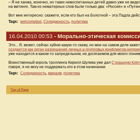
– Я не ханжа, конечно, но таких невоспитанных детей давно уже не виде
на митинге. Там из нематерных слов были только два: «Россия» и «Путин
Вот мне интересно: скажите, если кто был на Болотной – эта Падла дей
Tags:
welcometaxi
,
Солидарность
,
политика
16.04.2010 00:53
- Морально-этическая комисс
Это... Я, может, сейчас хуйню какую-то скажу, но мне на самом деле каже
создается как орган разрешения личных и групповых конфликтов непри
уже находится в каком-то запредельном, не досягаемом для моего пони
Воинственный король троллинга Кирилл Шулика уже дал
Страшную Клят
говоря, я не могу не поддержать его в этом начинании.
Tags:
Солидарность
,
маразм
,
политика
Top of Page