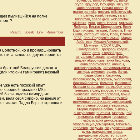
soveticus
,
homo sovetikus
,
hunter
bryce
,
iggy pop
,
lady gaga
,
larry flint
,
laurie anderson
,
leonard cohen
,
ljr
,
marco pannella
,
met-art
,
milla jovovich
,
mr parker
,
ronald reagan
,
sarah
сяцев пылившийся на полке
brightman
,
sasha grey
,
welcometaxi
,
м поет?
wikileaks
,
yello
,
Антон Носик
,
Артемий
Лебедев
,
Виктор Шендерович
,
Воплi
Вiдоплясова
,
Гагарин
,
Израиль
,
Илья
Read 3
Speak
Link
Remember
Яшин
,
Интернет
,
Ирак
,
Иран
,
Италия
,
ЛГБТ
,
Лесь Подерев'янський
,
Мария
Арбатова
,
Михаил Армалинский
,
Мумугейт
,
СССР
,
США
,
Солидарность
,
Трудовой кодекс
,
 на Болотной, но и промаршировать
аборт
,
авто
,
азербайджан
,
етти, а також все другие герои, от
актуальный архив
,
анджей вайда
,
андрей абросимов
,
анна бешнова
,
анна политковская
,
анонсы
,
из братской Белоруссии десанта
антиклерикализм
,
антимилитаризм
,
антифа
,
армения
,
аудио
,
банки
,
(или что они там играют) нежный
барак обама
,
бахмина
,
безопасность
,
беларусь
,
биография
,
ближний восток
,
боливия
,
буковский
,
ее уже есть похожий опыт
бывшая югославия
,
великобритания
,
 очередной праздник МК в
венгрия
,
видео
,
вирусы
,
вич/спид
,
ней были надеты намордник,
вконтакте
,
возраст согласия
,
война
,
война в грузии
,
война с грузией
,
м, вела себя смирно, но время от
всемирная организация демократий
,
же никакая Падла Бэр не страшна и
вступление россии в евросоюз
,
вторая мировая война
,
выборы
,
выступления
,
вьетнам
,
газпром
,
гай
германика
,
гей-парад
,
германия
,
глабализация демократии
,
глобализация демократии
,
глюксман
,
горбачев
,
госдума
,
государственная
дума
,
гражданские права
,
гражданское общество
,
грузия
,
движение буковского
,
движение