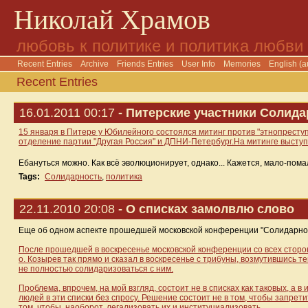
Николай Храмов
любовь к политике и политика любви
Recent Entries
Archive
Friends Entries
User Info
Memories
English (a
Recent Entries
16.01.2011 00:17
- Питерские участники Солида
15 января в Питере у Юбилейного состоялся митинг против "этнопресту
отделение партии "Другая Россия" и ДПНИ-Петербург.На митинге высту
Ебануться можно. Как всё эволюционирует, однако... Кажется, мало-по
Tags:
Солидарность
,
политика
22.11.2010 20:08
- О списках замолвлю слово
Еще об одном аспекте прошедшей московской конференции "Солидарно
После прошедшей в воскресенье московской конференции со всех сторон 
о. Козырев так прямо и сказал в воскресенье с трибуны, возмутившись те
не полностью солидаризоваться с ним.
Проблема, впрочем, на мой взгляд, состоит не в списках как таковых, а
людей в эти списки без спросу. Решение состоит не в том, чтобы запре
том, чтобы, наоборот, легализовать их и институциализовать.