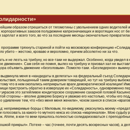
олидарности»
нейшим образом отрешиться от тягомотины с увольнением одних водителей и
х корпоративных заказов полудюжине капризничающих и воротящих нос от бе
зарплат и всего того, во что за последние месяцы окончательно превратилась
 программе тряхнуть стариной и пойти на московскую конференцию «Солидар
о убито – жестоко, кроваво и вероломно, причем абсолютно ни за что.
ть и не лезть на трибуну, но все-таки не выдержал. Особенно, когда увидел 
рное движение». Сам себя не помня, вылез на трибуну и призвал зал не выста
дора объявить движение «безголовым». Помогло-таки. «Безлидерное» выкинул
ий выдвинула меня в «кандидаты в делегаты» на федеральный съезд Солидарн
овольствия, польщенный таким доверием товарищей, но тут на трибуну выбеж
потому что в нем окопались неприкрытые враги демократической коалиции! И
варищи пристроить обратно в извергшую их «Солидарность», одновременно п
 украсив это затейливое кондитерское сооружение сахарной головой Касьянов
гой стороны – вполне доверяю Борису и уважаю его настолько, чтобы его под
о удивление тем, что «без меня меня женили», чохом занеся в список «враго
езд: непримиримые борцы с Миловым, по-видимому, ужаснулись моему «предат
олосовать за какого-то мутного кекса из списка «маргиналов». Мою судьбу р
ок. Ahime, в кои-то веки пришлось полностью солидаризоваться с преподобны
дошкой прикрыл». Потехе – час (точнее, почти десять воскресных часов), а де