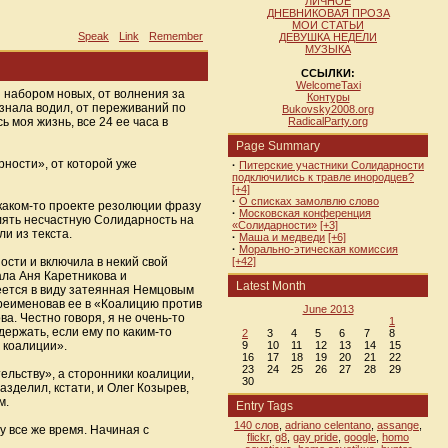
ЛИЧНОЕ
ДНЕВНИКОВАЯ ПРОЗА
МОИ СТАТЬИ
Speak
Link
Remember
ДЕВУШКА НЕДЕЛИ
МУЗЫКА
ССЫЛКИ:
WelcomeTaxi
 набором новых, от волнения за
Контуры
знала водил, от переживаний по
Bukovsky2008.org
 моя жизнь, все 24 ее часа в
RadicalParty.org
Page Summary
ности», от которой уже
·
Питерские участники Солидарности
подключились к травле инородцев?
[+4]
·
О списках замолвлю слово
в каком-то проекте резолюции фразу
·
Московская конференция
влять несчастную Солидарность на
«Солидарности»
[+3]
и из текста.
·
Маша и медведи
[+6]
·
Морально-этическая комиссия
ости и включила в некий свой
[+42]
ала Аня Каретникова и
Latest Month
меется в виду затеянная Немцовым
ереименовав ее в «Коалицию против
June 2013
а. Честно говоря, я не очень-то
1
держать, если ему по каким-то
2
3
4
5
6
7
8
в коалиции».
9
10
11
12
13
14
15
16
17
18
19
20
21
22
23
24
25
26
27
28
29
ельству», а сторонники коалиции,
30
азделил, кстати, и Олег Козырев,
м.
Entry Tags
140 слов
,
adriano celentano
,
assange
,
лу все же время. Начиная с
flickr
,
g8
,
gay pride
,
google
,
homo