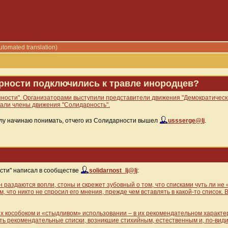
utomated translation)
рности подключились к травле инородцев?
пности". Организаторами выступили представители движения "Демократическ
пали члены движения "Солидарность".
малу начинаю понимать, отчего из Солидарности вышел
ussserge@lj
.
сти" написал в сообществе
solidarnost_lj@lj
:
раздаются вопли, стоны и скрежет зубовный о том, что списками чуть ли не 
м, что никто не спросил его мнения, прежде чем вставлять в какой-то список. 
 в их кособоком и «стыдливом» использовании – в их рекомендательном характ
тить рекомендательные списки, возникшие стихийным, естественным и, по-вид