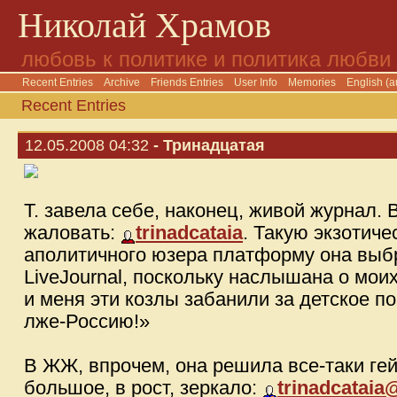
Николай Храмов
любовь к политике и политика любви
Recent Entries
Archive
Friends Entries
User Info
Memories
English (a
Recent Entries
12.05.2008 04:32
- Тринадцатая
Т. завела себе, наконец, живой журнал. 
жаловать:
trinadcataia
. Такую экзотич
аполитичного юзера платформу она выбр
LiveJournal, поскольку наслышана о мои
и меня эти козлы забанили за детское п
лже-Россию!»
В ЖЖ, впрочем, она решила все-таки гей
большое, в рост, зеркало:
trinadcataia@