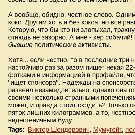
А вообще, обидно, честное слово. Одним
кокс. Другим хоть и без кокса, но все ра
Которую, что бы кто ни злопыхал, трахн
отнюдь не зазорно. А мне - хер собачий!
бывшие
политические активисты.
Хотя... если честно, то в последние три
настойчиво раз за разом пишет некая 22
фотками и информацией в профайле, чт
"ищет спонсора". Надежды на спонсорст
развеял незамедлительно, однако она о
своими несколько странными попечениям
может, и правда стоит сходить? Только с
пяток лишних килограммов, а то, честное
видеогеничным буду.
Tags:
Виктор Шендерович
,
Мумугейт
,
по