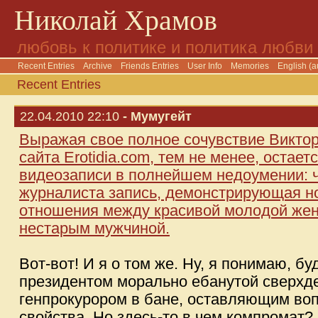
Николай Храмов
любовь к политике и политика любви
Recent Entries
Archive
Friends Entries
User Info
Memories
English (a
Recent Entries
22.04.2010 22:10
- Мумугейт
Выражая свое полное сочувствие Викто
сайта Erotidia.com, тем не менее, остае
видеозаписи в полнейшем недоумении: 
журналиста запись, демонстрирующая н
отношения между красивой молодой же
нестарым мужчиной.
Вот-вот! И я о том же. Ну, я понимаю, б
президентом морально ебанутой сверхд
генпрокурором в бане, оставляющим во
свойства. Но здесь-то в чем компромат? 