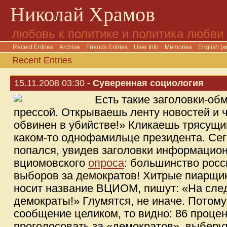
Николай Храмов
любовь к политике и политика любви
Recent Entries
Archive
Friends Entries
User Info
Memories
English (a
Recent Entries
15.11.2008 03:30
- Суверенная социология
Есть такие заголовки-об
прессой. Открываешь ленту новостей и
обвинен в убийстве!» Кликаешь трясущи
каком-то однофамильце президента. Сег
попался, увидев заголовки информацион
вциомовского
опроса
: большинство росс
выборов за демократов! Хитрые пиарщик
носит название ВЦИОМ, пишут: «На сл
демократы!» Глумятся, не иначе. Потому
сообщение целиком, то видно: 86 проц
проголосовать за «демократов», выберут