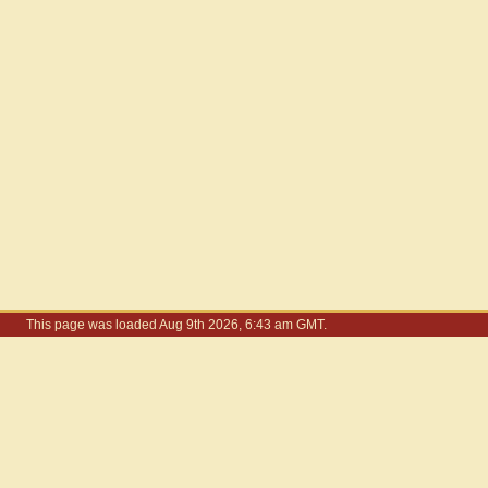
This page was loaded Aug 9th 2026, 6:43 am GMT.