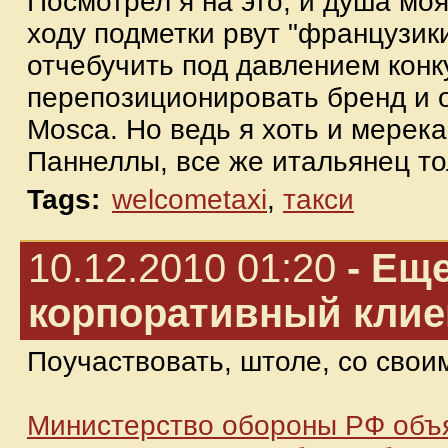
Посмотрел я на это, и душа мо
ходу подметки рвут "французики
отчебучить под давлением конк
перепозиционировать бренд и об
Mosca. Но ведь я хоть и мерек
Паннеллы, все же итальянец тол
Tags:
welcometaxi
,
такси
10.12.2010 01:20
- Ещ
корпоративный клиен
Поучаствовать, штоле, со сво
Министерство обороны РФ объя