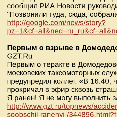
сообщил РИА Новости руководи
"Позвонили туда, сюда, собрал
http://google.com/news/story?
pz=1&cf=all&ned=ru_ru&cf=al
Первым о взрыве в Домодед
GZT.Ru
Первым о теракте в Домодедов
московских таксомоторных слу
предупредил коллег. «В 16.40, 
прокричал в эфир сквозь страш
Я ранен! Я не могу выполнить за
http://www.gzt.ru/topnews/accide
soobschil-ran
enyi-/344896.html?