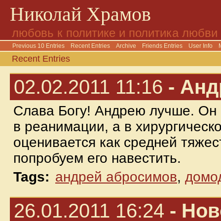
Николай Храмов
любовь к политике и политика любви
Previous 10 Entries
Recent Entries
Archive
Friends Entries
User Info
Recent Entries
02.02.2011 11:16
- Анд
Слава Богу! Андрею лучше. Он 
в реанимации, а в хирургическ
оценивается как средней тяжес
попробуем его навестить.
Tags:
андрей абросимов
,
домо
26.01.2011 16:24
- Нов