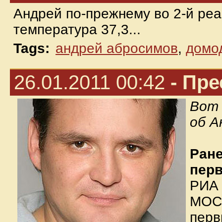
Андрей по-прежнему во 2-й реа
температура 37,3...
Tags:
андрей абросимов
,
домо
26.01.2011 00:42
- Пре
Вот 
об А
Ране
пер
РИА 
МОСК
перв