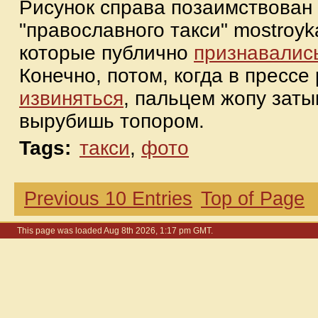
Рисунок справа позаимствован
"православного такси" mostroyka
которые публично
признавалис
Конечно, потом, когда в прессе
извиняться
, пальцем жопу затык
вырубишь топором.
Tags:
такси
,
фото
Previous 10 Entries
Top of Page
This page was loaded Aug 8th 2026, 1:17 pm GMT.