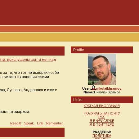
Profile
нта: приспущены щит и меч над
 за то, что тот не испортил себе
я считает их каноническими
User:
nikolajkhramov
ева, Суслова, Андропова и иже с
Name:
Николай Храмов
Links
КРАТКАЯ БИОГРАФИЯ
овым патриархом.
ПОЛУЧАТЬ НА ПОЧТУ
RSS
Я В ФЕЙСБУКЕ
Read 8
Speak
Link
Remember
Я В ТВИТТЕРЕ
РАЗДЕЛЫ:
ПОЛИТИКА