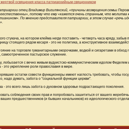
го жертвой освящения класса патриархийным священником
 патриархии отец Владимир Вигилянский, «причины возмущения семьи Перовых
неестественны», потому что ему «кажется очень странным, что молитва 
ианином». По мнению представителя патриархии, в этом случае «речь идет
».
го стукача, на котором клейма негде поставить - четверть часа кряду, забыв
ицу стоящего рядом кесаря - это не политика, а конструктивное взаимодейст
ояние на торговле гуманитарными окорочками, водкой и сигаретами в обход 
о, самоотреченное пастырское служение.
у, лобызается с вечно живым вудуистско-коммунистическим идолом Фиделем и
 - это укрепление роли православия в мире.
ерявшие остатки совести функционеры имеют наглость требовать, чтобы гос
о, надо думать, забота о "социальной функции церкви".
тва - это всего лишь забота о духовном здоровье подрастающего поколения.
бовать соблюдения своих прав и попробовать зашититься от вашего жеребячье
 ваших предшественников (и бывших начальников) из идеологического отдела Ц