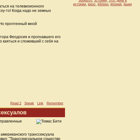
эрофото
,
эстония
,
этот день в
истории
,
юкос
,
яблоко
,
япония
,
яшин
аться на телевизионного
сху-то! Когда надо не земных
. Но прочтенный мной
атора Феодосия и прогнавшего его
го каяться и сложивший с себя на
Read 2
Speak
Link
Remember
сексуалов
аправленные
американского транссексуала
вил: "Транссексуальное существо