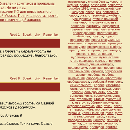
нидерланды
,
никита белых
,
новости
,
ебителей наркотиков и программы
нудизм
,
обама
,
обзор сми
,
общество
,
ай. Но не у нас.
октябрь 1993
,
олег козловский
,
олег
м врачом РФ для повсеместного
козырев
,
опера
,
опк
,
оппозиция
,
ой Москве. Причина проста: против
опрос
,
отказ от военной службы по
убеждениям
,
отмена воинской
отни тысяч людей заранее
повинности
,
отмена призыва
,
паннелла
,
пацталом
,
педофилия
,
плакаты
,
политика
,
политические
преследования
,
политические
Read 1
Speak
Link
Remember
убийства
,
польша
,
порно
,
порнография
,
права сексуальных
меньшинств
,
право на информацию
,
правосудие
,
президентские выборы
,
преступность
,
проза
,
проституция
,
ов. Прервать беременность не
протесты против пошлин
,
края при поддержке Православной
публикации в сми
,
путешествия
,
путин
,
радикалы
,
реклама
,
религия
,
реплика дня на контурах
,
референдум
,
рецензии
,
россия
,
рпц
,
русский марш
,
саркози
,
саудовская
аравия
,
свобода
,
свобода
выражения
,
свобода манифестаций
,
Read 8
Speak
Link
Remember
свобода слова
,
свободный мир
,
секс
,
сексуальность
,
сербия
,
смертная
казнь
,
сми
,
снижение вреда
,
совет
европы
,
солидарность
,
сомали
,
сопротивление
,
социология
,
спид
,
спс
,
сталинизм
,
статьи
,
субботний
клеветон
,
субботняя порнушка
,
авил высоких гостей со Святой
судебная система
,
сша
,
такcи
,
такси
,
ящихся в рассеянии».
тв
,
террор
,
тибет
,
торговля оружием
,
украина
,
уличные акции
,
фото
,
фото
и Алексий II.
меня
,
фотолытдыбр
,
хамас
,
холодная война
,
цензура
,
че гевара
,
мь абзацев. Три из семи. Самые
чечня
,
шутки юмора
,
экология
,
экономика
,
эровидео
,
эротика
,