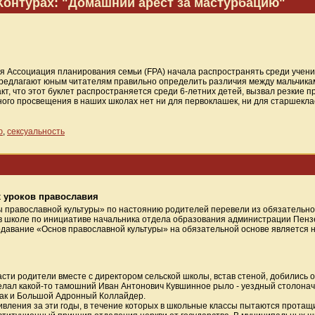
Контурах: "Домашний арест за мастурбацию"
 Ассоциация планирования семьи (FPA) начала распространять среди учени
 предлагают юным читателям правильно определить различия между мальчикам
акт, что этот буклет распространяется среди 6-летних детей, вызвал резкие п
ного просвещения в наших школах нет ни для первоклашек, ни для старшекла
ю
,
сексуальность
х уроков православия
 православной культуры» по настоянию родителей перевели из обязательно
в школе по инициативе начальника отдела образования администрации Пензе
давание «Основ православной культуры» на обязательной основе является 
асти родители вместе с директором сельской школы, встав стеной, добились
елал какой-то тамошний Иван Антонович Кувшинное рыло - уездный столонач
 как и Большой Адронный Коллайдер.
ивления за эти годы, в течение которых в школьные классы пытаются протащи