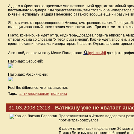
А днем в Христово воскресенье мне позвонил мой друг, катакомбный ар
пасхального Ридигера: "Ты представляешь, там стояли оба императора, та
князей чествовать, а Царя Небесного! Я такого вообще еще ни разу не ви
Я, в отличие от преосвященного Никона, смотревшего на сие "по служеб
вышецитированный пресс-релиз меня впечатлил. Три из семи - это сильн
Никто, конечно, не ждет от гр. Ридигера-Дроздова подвига епископа Ам
от врат храма со словами "У тебя руки в крови". Как не ждет, впрочем, 
время покаяния символы императорской власти. Однако элементарные 
А вот найденные мною у Миши Пожарского
igni_ss@lj
две фотографи
Патриарх Сербский:
Патриарх Россиянский:
Feel the difference, что называется.
Tags:
антиклерикализм
,
политика
31.03.2008 23:13
- Ватикану уже не хватает ана
Правозащитники в Италии подвергают резк
против транссексуалов.
В своем комментарии, сделанном 26 марта
Томаса Бити (мужчина, прежде бывший женщ