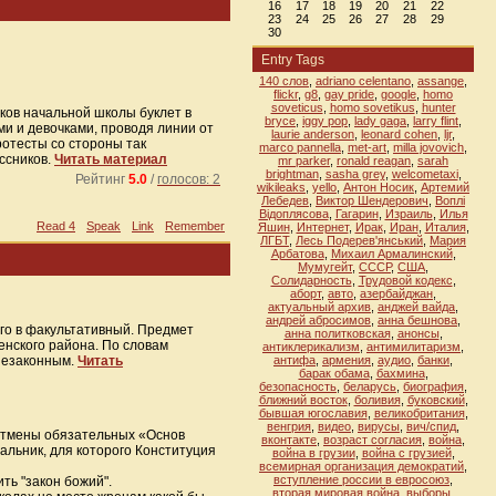
16
17
18
19
20
21
22
23
24
25
26
27
28
29
30
Entry Tags
140 слов
,
adriano celentano
,
assange
,
flickr
,
g8
,
gay pride
,
google
,
homo
soveticus
,
homo sovetikus
,
hunter
ков начальной школы буклет в
bryce
,
iggy pop
,
lady gaga
,
larry flint
,
и и девочками, проводя линии от
laurie anderson
,
leonard cohen
,
ljr
,
ротесты со стороны так
marco pannella
,
met-art
,
milla jovovich
,
ссников.
Читать материал
mr parker
,
ronald reagan
,
sarah
brightman
,
sasha grey
,
welcometaxi
,
Рейтинг
5.0
/
голосов: 2
wikileaks
,
yello
,
Антон Носик
,
Артемий
Лебедев
,
Виктор Шендерович
,
Воплi
Вiдоплясова
,
Гагарин
,
Израиль
,
Илья
Read 4
Speak
Link
Remember
Яшин
,
Интернет
,
Ирак
,
Иран
,
Италия
,
ЛГБТ
,
Лесь Подерев'янський
,
Мария
Арбатова
,
Михаил Армалинский
,
Мумугейт
,
СССР
,
США
,
Солидарность
,
Трудовой кодекс
,
аборт
,
авто
,
азербайджан
,
актуальный архив
,
анджей вайда
,
андрей абросимов
,
анна бешнова
,
го в факультативный. Предмет
анна политковская
,
анонсы
,
нского района. По словам
антиклерикализм
,
антимилитаризм
,
незаконным.
Читать
антифа
,
армения
,
аудио
,
банки
,
барак обама
,
бахмина
,
безопасность
,
беларусь
,
биография
,
ближний восток
,
боливия
,
буковский
,
бывшая югославия
,
великобритания
,
венгрия
,
видео
,
вирусы
,
вич/спид
,
 отмены обязательных «Основ
вконтакте
,
возраст согласия
,
война
,
альник, для которого Конституция
война в грузии
,
война с грузией
,
всемирная организация демократий
,
вступление россии в евросоюз
,
ть "закон божий".
вторая мировая война
,
выборы
,