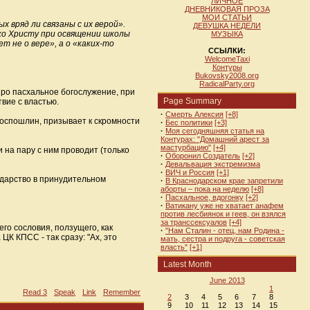
ЛИЧНОЕ
ДНЕВНИКОВАЯ ПРОЗА
МОИ СТАТЬИ
 вряд ли связаны с их верой».
ДЕВУШКА НЕДЕЛИ
ко Христу при освящении школы
МУЗЫКА
 не о вере», а о «каких-то
ССЫЛКИ:
WelcomeTaxi
Контуры
Bukovsky2008.org
RadicalParty.org
 про пасхальное богослужение, при
Page Summary
вие с властью.
·
Смерть Алексия
[+8]
госпошлин, призывает к скромности
·
Бес политики
[+3]
·
Моя сегодняшняя статья на
Контурах: "Домашний арест за
мастурбацию"
[+4]
 на пару с ним проводит (только
·
Оборонил Создатель
[+2]
·
Девальвация экстремизма
·
ВИЧ и Россия
[+1]
ударство в принудительном
·
В Краснодарском крае запретили
аборты – пока на неделю
[+8]
·
Пасхальное, вдогонку
[+2]
·
Ватикану уже не хватает анафем
против лесбиянок и геев, он взялся
за транссексуалов
[+4]
го сословия, ползущего, как
·
"Нам Сталин - отец, нам Родина -
К КПСС - так сразу: "Ах, это
мать, сестра и подруга - советская
власть"
[+1]
Latest Month
June 2013
1
Read 3
Speak
Link
Remember
2
3
4
5
6
7
8
9
10
11
12
13
14
15