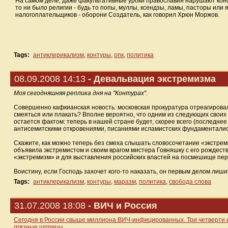
На самом деле, даже факультативные уроки православия нарушают конс
то ни было религии - будь то попы, муллы, ксендзы, ламы, пасторы или
налогоплательщиков - оборони Создатель, как говорил Хрюн Моржов.
Tags:
антиклерикализм
,
контуры
,
опк
,
политика
08.09.2008 14:13
- Девальвация экстремизма
Моя сегодняшняя реплика дня на "Контурах".
Совершенно кафкианская новость: московская прокуратура отреагировал
смеяться или плакать? Вполне вероятно, что одним из следующих своих
остается фактом: теперь в нашей стране будет, скорее всего (последне
антисемитскими откровениями, писаниями исламистских фундаменталист
Скажите, как можно теперь без смеха слышать словосочетание «экстрем
объявила экстремистом и своим врагом мистера Говняшку с его рождес
«экстремизм» и для выставления российских властей на посмешище пе
Воистину, если Господь захочет кого-то наказать, он первым делом лиши
Tags:
антиклерикализм
,
контуры
,
маразм
,
политика
,
свобода слова
31.07.2008 18:08
- ВИЧ и Россия
Сегодня в России свыше миллиона ВИЧ-инфицированных. Три четверти и
грязные шприцы.