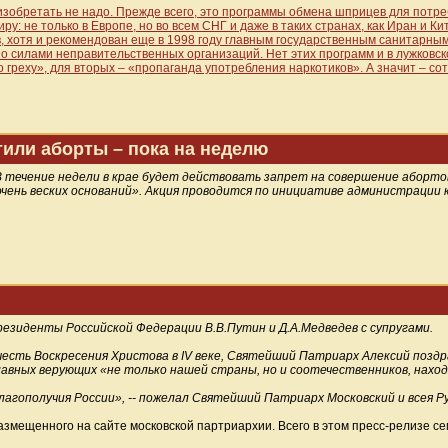
изобретать не надо. Прежде всего, это программы обмена шприцев для потр
 не только в Европе, но во всем СНГ и даже в таких странах, как Иран и Кит
, хотя и рекомендован еще в 1998 году главным государственным санитарны
о силами неправительственных организаций. Нет этих программ и в лужковск
 греху», для вторых – «пропаганда употребления наркотиков». А значит – с
тили аборты – пока на неделю
. В течение недели в крае будет действовать запрет на совершение аборт
«очень веских оснований». Акция проводится по инициативе администрации 
зиденты Российской Федерации В.В.Путин и Д.А.Медведев с супругами.
есть Воскресения Христова в IV веке, Святейший Патриарх Алексий поздр
лавных верующих «не только нашей страны, но и соотечественников, наход
лагополучия России», -- пожелал Святейший Патриарх Московский и всея Рус
змещенного на сайте московской партриархии. Всего в этом пресс-релизе се