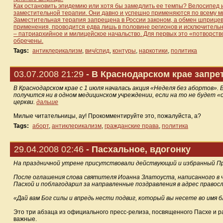
Как остановить эпидемию или хотя бы замедлить ее темпы? Велосипед 
заместительной терапии. Они давно и успешно применяются по всему миру:
Заместительная терапия запрещена в России законом, а обмен шприцев
применения, проводится едва лишь в половине регионов и исключительн
– патриархийное и милицейское начальство. Для первых это «потворство
обречены.
Tags:
антиклерикализм
,
вич/спид
,
контуры
,
наркотики
,
политика
03.07.2008 21:29
- В Краснодарском крае запре
В Краснодарском крае с 1 июля началась акция «Неделя без абортов»
получится ни в одном медицинском учреждении, если на то не будет 
церкви.
дальше
Милые читательницы, ау! Прокомментируйте это, пожалуйста, а?
Tags:
аборт
,
антиклерикализм
,
гражданские права
,
политика
29.04.2008 02:46
- Пасхальное, вдогонку
На праздничной утрене присутствовали действующий и избранный Пре
После оглашения слова святителя Иоанна Златоуста, написанного в ч
Пасхой и поблагодарил за направленные поздравления в адрес правос
«Дай вам Бог силы и впредь нести подвиг, который вы несете во имя б
Это три абзаца из официального пресс-релиза, посвященного Пасхе и ра
важные.