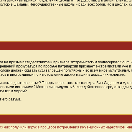
титуционный принцип отделения церкви от государства. В муниципальных ш
 якутские шаманы. Негосударственные школы - ради всех богов. Но в школах, 
а на призыв пятидесятников и признала экстремистским мультсериал South P
 решений прокуратура по просьбе патриархии признает экстремистами уже и 
е слово должен сказать суд) запрещен популярный во всем мире мультфильм.
ов и инструкциями по изготовлению адских машин в домашних условиях.
истская деятельность»? Теперь, после того, как вслед за Бин-Ладеном и Адо
твенскими историями? Можно ли придумать более действенное средство для 
ред всем миром?
т его разума.
з них получили вирус в процессе потребления инъекционных наркотиков. Ин