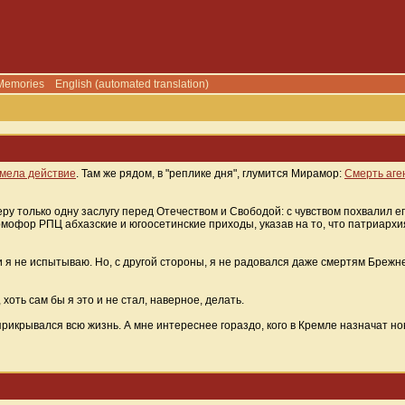
Memories
English (automated translation)
мела действие
. Там же рядом, в "реплике дня", глумится Мирамор:
Смерть аге
ру только одну заслугу перед Отечеством и Свободой: с чувством похвалил его
омофор РПЦ абхазские и югоосетинские приходы, указав на то, что патриархи
би я не испытываю. Но, с другой стороны, я не радовался даже смертям Брежн
 хоть сам бы я это и не стал, наверное, делать.
 прикрывался всю жизнь. А мне интереснее гораздо, кого в Кремле назначат н