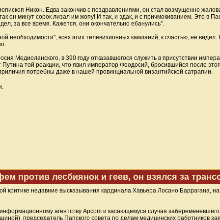
хиепископ Никон. Едва закончив с поздравлениями, он стал возмущенно жалов
к он минут сорок лизал им жопу! И так, и эдак, и с причмокиванием. Это в Па
дел, за все время. Кажется, они окончательно ебанулись".
ной необходимости", всех этих телевизионных камланий, к счастью, не видел
о.
вросия Медиоланского, в 390 году отказавшегося служить в присутствии импер
и от Путина той реакции, что явил император Феодосий, бросившийся после это
приличия потребны даже в нашей провинциальной византийской сатрапии.
и.
фем против лесбиянок и геев, он взялся за транс
ой критике недавние высказывания кардинала Хавьера Лосано Баррагана, н
 информационному агентству Apcom и касающемуся случая забеременевшего 
иной), председатель Папского совета по делам медицинских работников зая