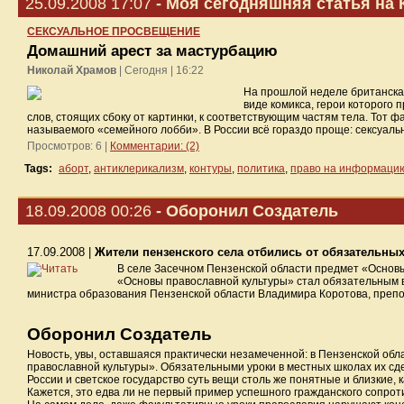
25.09.2008 17:07
- Моя сегодняшняя статья на 
СЕКСУАЛЬНОЕ ПРОСВЕЩЕНИЕ
Домашний арест за мастурбацию
Николай Храмов
| Сегодня | 16:22
На прошлой неделе британская
виде комикса, герои которого
слов, стоящих сбоку от картинки, к соответствующим частям тела. Тот ф
называемого «семейного лобби». В России всё гораздо проще: сексуаль
Просмотров: 6 |
Комментарии: (2)
Tags:
аборт
,
антиклерикализм
,
контуры
,
политика
,
право на информаци
18.09.2008 00:26
- Оборонил Создатель
17.09.2008 |
Жители пензенского села отбились от обязательны
В селе Засечном Пензенской области предмет «Основы
«Основы православной культуры» стал обязательным 
министра образования Пензенской области Владимира Коротова, препо
Оборонил Создатель
Новость, увы, оставшаяся практически незамеченной: в Пензенской обл
православной культуры». Обязательными уроки в местных школах их сд
России и светское государство суть вещи столь же понятные и близкие,
Кажется, это едва ли не первый пример успешного гражданского сопрот