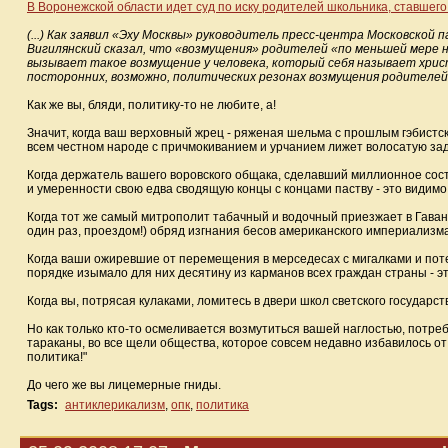
В Воронежской области идет суд по иску родителей школьника, ставше
(...) Как заявил «Эху Москвы» руководитель пресс-центра Московской
Вигилянский сказал, что «возмущения» родителей «по меньшей мере 
вызывает такое возмущение у человека, который себя называет христ
посторонних, возможно, политических резонах возмущения родителей
Как же вы, бляди, политику-то не любите, а!
Значит, когда ваш верховный жрец - ряженая шельма с прошлым гэбистско
всем честном народе с причмокиванием и урчанием лижет волосатую задн
Когда держатель вашего воровского общака, сделавший миллионное сост
и умеренности свою едва сводящую концы с концами паству - это видим
Когда тот же самый митрополит табачный и водочный приезжает в Гаван
один раз, проездом!) обряд изгнания бесов американского империализма
Когда ваши ожиревшие от перемещения в мерседесах с мигалками и пот
порядке изымало для них десятину из карманов всех граждан страны - эт
Когда вы, потрясая кулаками, ломитесь в двери школ светского государс
Но как только кто-то осмеливается возмутиться вашей наглостью, потре
тараканы, во все щели общества, которое совсем недавно избавилось от
политика!"
До чего же вы лицемерные гниды.
Tags:
антиклерикализм
,
опк
,
политика