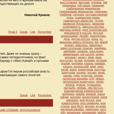
колах не место жрецам какой бы
выступления
,
вьетнам
,
газпром
,
гай
существующих на деньги
германика
,
гей-парад
,
германия
,
глабализация демократии
,
глобализация демократии
,
глюксман
,
горбачев
,
госдума
,
государственная
Николай Храмов
дума
,
гражданские права
,
гражданское общество
,
грузия
,
движение буковского
,
движение
солидарность
,
девушка месяца
,
девушка недели
,
дело политковской
,
Read 2
Speak
Link
Remember
демократия в россии
,
детская
порнография
,
дизайн
,
домодедово
,
дпни
,
другая россия
,
дюна
,
ес
,
женщины живого журнала
,
жж
,
живой
журнал
,
живопись
,
животные
,
заместительная терапия
,
земфира
,
зимбабве
,
израиль
,
илья яшин
,
ark. Даже не знаешь сразу –
иммиграция
,
ингушетия
,
индия
,
самих пятидесятников, но факт
интернет
,
инцест
,
ирак
,
иран
,
искусство
,
ислам
,
испания
,
история
,
 Наряду с «Mein Kampf» и прочими
италия
,
каддафи
,
канада
,
карабах
,
катынь
,
качиньский
,
киев
,
кино
,
китай
,
книги
,
коммунизм
,
контуры
,
льфом Гитлером российская власть
коррупция
,
космос
,
косово
,
кпрф
,
девальвации самого понятия
кризис
,
куба
,
культура
,
латвия
,
латинская америка
,
лгбт
,
левые
,
легализация марихуаны
,
ленин
,
личное
,
лужков
,
лукашенко
,
лытдыбр
,
любовь
,
люк бессон
,
мажоритарная избирательная
реформа
,
мамба
,
маразм
,
маша
Speak
Link
Remember
гайдар
,
мигалки
,
мизантропия
,
мила
зимненко
,
мои друзья
,
мои
комментарии
,
мои переводы
,
мои
статьи
,
мои фото
,
москва
,
музыка
,
нагорный карабах
,
наркотики
,
нато
,
ыми словами, использовали
нбп
,
ненасилие
,
неонацизм
,
нефть
,