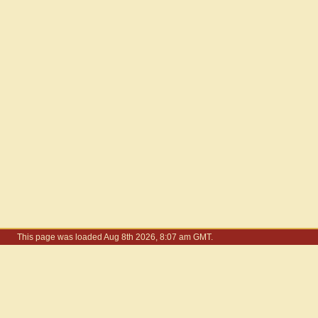
This page was loaded Aug 8th 2026, 8:07 am GMT.