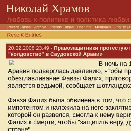
Николай Храмов
любовь к политике и политика любви
Recent Entries
Archive
Friends Entries
User Info
Memories
English (a
Recent Entries
20.02.2008 23:49
- Правозащитники протестуют 
"колдовство" в Саудовской Аравии
В ночь на
Аравия подверглась давлению, чтобы п
обезглавливание Фавзы Фалих, приговоре
является ведьмой, сообщает шотландская
Фавза Фалих была обвинена в том, что 
импотентом и наложила на него закляти
которой он развелся, смогла к нему вер
Фалих к смерти, чтобы "защитить веру, д
стране".