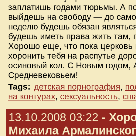
заплатишь годами тюрьмы. А по
выйдешь на свободу — до само
неделю будешь обязан являться
будешь иметь права жить там, 
Хорошо еще, что пока церковь
хоронить тебя на распутье доро
осиновый кол. С Новым годом,
Средневековьем!
Tags:
детская порнография
,
по
на контурах
,
сексуальность
,
сш
13.10.2008 03:22
- Хор
Михаила Армалинског