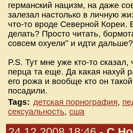
германский нацизм, на даже со
залезал настолько в личную жи
что-то вроде Северной Кореи. В
делать? Просто читать, бормот
совсем охуели" и идти дальше?
P.S. Тут мне уже кто-то сказал, 
перца та еще. Да какая нахуй р
его рожа и вообще кто он такой
посадили.
Tags:
детская порнография
,
пе
сексуальность
,
сша
24.12.2008 18:46
- С Н