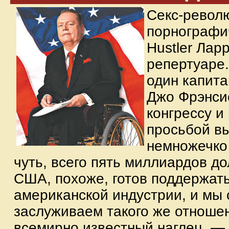
Cекс-револ
порнографи
Hustler Лар
репертуаре.
один капит
Джо Фрэнси
конгрессу и
просьбой в
немножечко 
чуть, всего пять миллиардов д
США, похоже, готов поддержат
американской индустрии, и мы 
заслуживаем такого же отноше
всемирно известный наглец. —