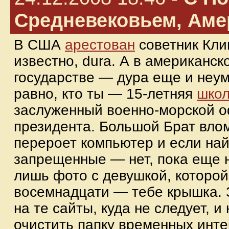
Средневековьем, Аме
В США
арестован
советник Клин
известно, dura. А в американс
государстве — дура еще и неум
равно, кто ты — 15-летняя
шко
заслуженный военно-морской о
президента. Большой Брат влом
перероет компьютер и если най
запрещенные — нет, пока еще н
лишь фото с девушкой, которой
восемнадцати — тебе крышка. З
на те сайты, куда не следует, и
очистить папку временных инте