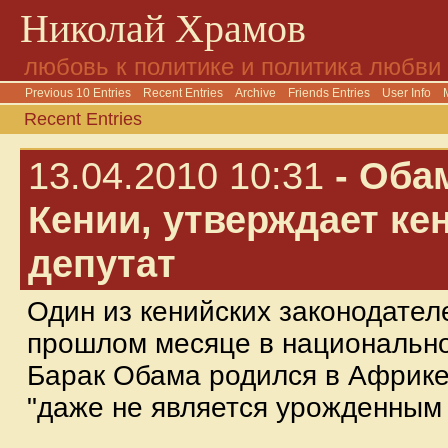
Николай Храмов
любовь к политике и политика любви
Previous 10 Entries
Recent Entries
Archive
Friends Entries
User Info
Recent Entries
13.04.2010 10:31
- Оба
Кении, утверждает ке
депутат
Один из кенийских законодател
прошлом месяце в национально
Барак Обама родился в Африке
"даже не является урожденным