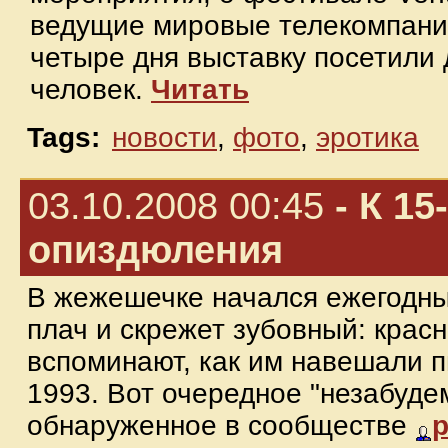
ведущие мировые телекомпании
четыре дня выставку посетили 
человек.
Читать
Tags:
новости
,
фото
,
эротика
03.10.2008 00:45
- К 15
опиздюления
В жежешечке начался ежегодны
плач и скрежет зубовный: крас
вспоминают, как им навешали п
1993. Вот очередное "незабуде
обнаруженное в сообществе
p