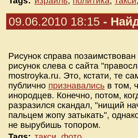
Tags:
израиль
,
политика
,
такси
09.06.2010 18:15
- Найд
Рисунок справа позаимствован
рисунок слева с сайта "правосл
mostroyka.ru. Это, кстати, те 
публично
признавались
в том, 
инородцев. Конечно, потом, ког
разразился скандал, "нищий н
пальцем жопу затыкать", однако
не вырубишь топором.
Tags:
такси
,
фото