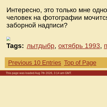
Интересно, это только мне одно
человек на фотографии мочитс
заборной надписи?
Tags:
лытдыбр
,
октябрь 1993
,
Previous 10 Entries
Top of Page
This page was loaded Aug 7th 2026, 3:14 am GMT.