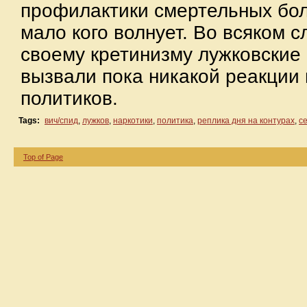
профилактики смертельных бо
мало кого волнует. Во всяком с
своему кретинизму лужковские
вызвали пока никакой реакции
политиков.
Tags:
вич/спид
,
лужков
,
наркотики
,
политика
,
реплика дня на контурах
,
се
Top of Page