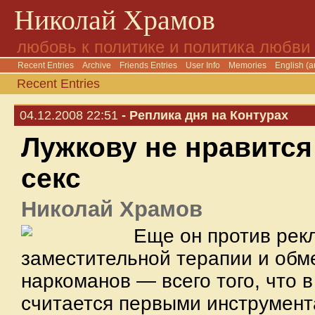
Николай Храмов
любовь к политике и политика любви
Recent Entries
Archive
Friends Entries
User Info
Memories
English (a
Recent Entries
04.12.2008 22:51
- Реплика дня на Контурах
Лужкову не нравитс
секс
Николай Храмов
Еще он против рек
заместительной терапии и обм
наркоманов — всего того, что 
считается первыми инструмент