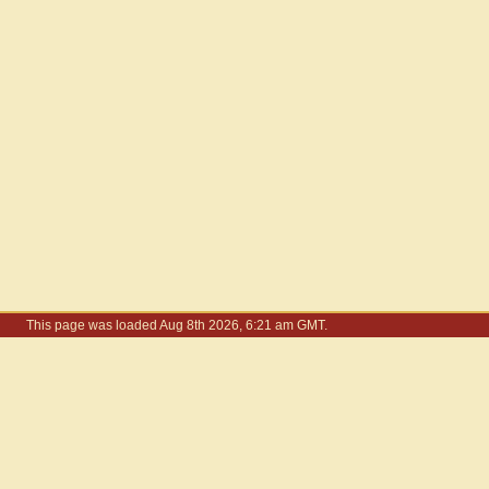
This page was loaded Aug 8th 2026, 6:21 am GMT.