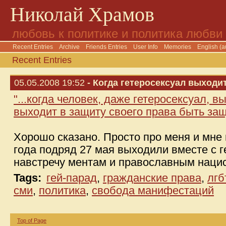
Николай Храмов
любовь к политике и политика любви
Recent Entries
Archive
Friends Entries
User Info
Memories
English (a
Recent Entries
05.05.2008 19:52
- Когда гетеросексуал выходит 
"...когда человек, даже гетеросексуал, в
выходит в защиту своего права быть з
Хорошо сказано. Просто про меня и мне
года подряд 27 мая выходили вместе с 
навстречу ментам и православным наци
Tags:
гей-парад
,
гражданские права
,
лгб
сми
,
политика
,
свобода манифестаций
Top of Page