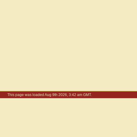
This page was loaded Aug 9th 2026, 3:42 am GMT.