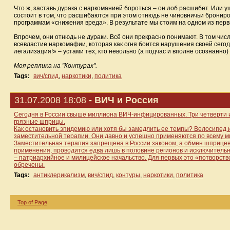
Что ж, заставь дурака с наркоманией бороться – он лоб расшибет. Или 
состоит в том, что расшибаются при этом отнюдь не чиновничьи брониро
программам «снижения вреда». В результате мы стоим на одном из пер
Впрочем, они отнюдь не дураки. Всё они прекрасно понимают. В том чис
всевластие наркомафии, которая как огня боится нарушения своей сего
легализация!» – устами тех, кто невольно (а подчас и вполне осознанно)
Моя реплика на "Контурах".
Tags:
вич/спид
,
наркотики
,
политика
31.07.2008 18:08
- ВИЧ и Россия
Сегодня в России свыше миллиона ВИЧ-инфицированных. Три четверти и
грязные шприцы.
Как остановить эпидемию или хотя бы замедлить ее темпы? Велосипед 
заместительной терапии. Они давно и успешно применяются по всему миру:
Заместительная терапия запрещена в России законом, а обмен шприцев
применения, проводится едва лишь в половине регионов и исключительн
– патриархийное и милицейское начальство. Для первых это «потворство
обречены.
Tags:
антиклерикализм
,
вич/спид
,
контуры
,
наркотики
,
политика
Top of Page