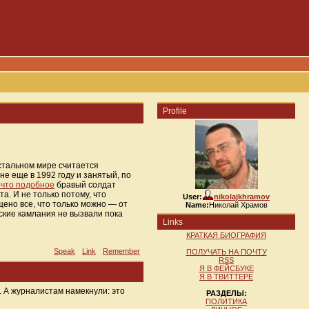
Profile
стальном мире считается
е еще в 1992 году и занятый, по
ечто подобное
бравый солдат
а. И не только потому, что
User:
nikolajkhramov
ено все, что только можно — от
Name:
Николай Храмов
ские камлания не вызвали пока
Links
КРАТКАЯ БИОГРАФИЯ
Speak
Link
Remember
ПОЛУЧАТЬ НА ПОЧТУ
RSS
Я В ФЕЙСБУКЕ
Я В ТВИТТЕРЕ
 А журналистам намекнули: это
РАЗДЕЛЫ:
ПОЛИТИКА