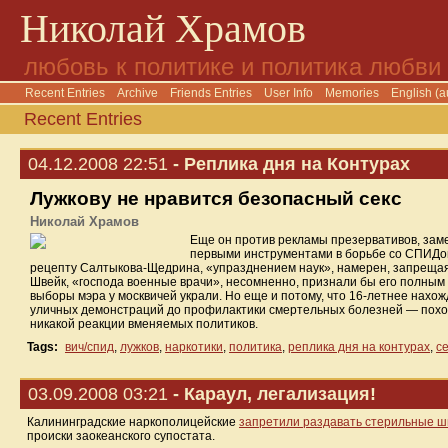
Николай Храмов
любовь к политике и политика любви
Recent Entries
Archive
Friends Entries
User Info
Memories
English (a
Recent Entries
04.12.2008 22:51
- Реплика дня на Контурах
Лужкову не нравится безопасный секс
Николай Храмов
Еще он против рекламы презервативов, заме
первыми инструментами в борьбе со СПИДом.
рецепту Салтыкова-Щедрина, «упразднением наук», намерен, запреща
Швейк, «господа военные врачи», несомненно, признали бы его полным и
выборы мэра у москвичей украли. Но еще и потому, что 16-летнее нахо
уличных демонстраций до профилактики смертельных болезней — похоже,
никакой реакции вменяемых политиков.
Tags:
вич/спид
,
лужков
,
наркотики
,
политика
,
реплика дня на контурах
,
се
03.09.2008 03:21
- Караул, легализация!
Калининградские наркополицейские
запретили раздавать стерильные 
происки заокеанского супостата.