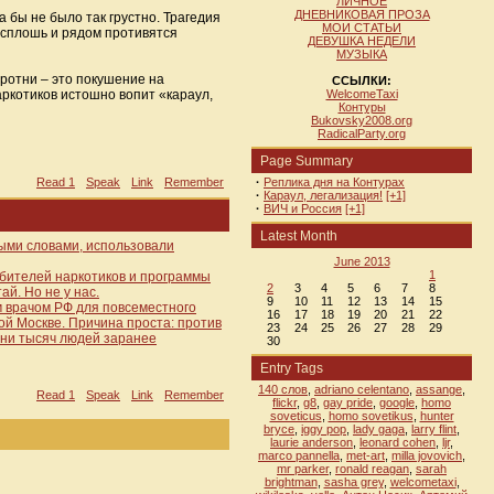
ЛИЧНОЕ
ДНЕВНИКОВАЯ ПРОЗА
 бы не было так грустно. Трагедия
МОИ СТАТЬИ
р сплошь и рядом противятся
ДЕВУШКА НЕДЕЛИ
МУЗЫКА
оротни – это покушение на
ССЫЛКИ:
ркотиков истошно вопит «караул,
WelcomeTaxi
Контуры
Bukovsky2008.org
RadicalParty.org
Page Summary
Read 1
Speak
Link
Remember
·
Реплика дня на Контурах
·
Караул, легализация!
[+1]
·
ВИЧ и Россия
[+1]
Latest Month
ыми словами, использовали
June 2013
1
ебителей наркотиков и программы
2
3
4
5
6
7
8
ай. Но не у нас.
9
10
11
12
13
14
15
м врачом РФ для повсеместного
16
17
18
19
20
21
22
ой Москве. Причина проста: против
23
24
25
26
27
28
29
отни тысяч людей заранее
30
Entry Tags
140 слов
,
adriano celentano
,
assange
,
Read 1
Speak
Link
Remember
flickr
,
g8
,
gay pride
,
google
,
homo
soveticus
,
homo sovetikus
,
hunter
bryce
,
iggy pop
,
lady gaga
,
larry flint
,
laurie anderson
,
leonard cohen
,
ljr
,
marco pannella
,
met-art
,
milla jovovich
,
mr parker
,
ronald reagan
,
sarah
brightman
,
sasha grey
,
welcometaxi
,