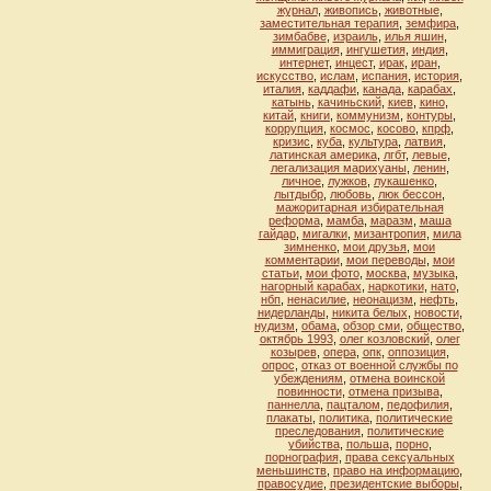
журнал
,
живопись
,
животные
,
заместительная терапия
,
земфира
,
зимбабве
,
израиль
,
илья яшин
,
иммиграция
,
ингушетия
,
индия
,
интернет
,
инцест
,
ирак
,
иран
,
искусство
,
ислам
,
испания
,
история
,
италия
,
каддафи
,
канада
,
карабах
,
катынь
,
качиньский
,
киев
,
кино
,
китай
,
книги
,
коммунизм
,
контуры
,
коррупция
,
космос
,
косово
,
кпрф
,
кризис
,
куба
,
культура
,
латвия
,
латинская америка
,
лгбт
,
левые
,
легализация марихуаны
,
ленин
,
личное
,
лужков
,
лукашенко
,
лытдыбр
,
любовь
,
люк бессон
,
мажоритарная избирательная
реформа
,
мамба
,
маразм
,
маша
гайдар
,
мигалки
,
мизантропия
,
мила
зимненко
,
мои друзья
,
мои
комментарии
,
мои переводы
,
мои
статьи
,
мои фото
,
москва
,
музыка
,
нагорный карабах
,
наркотики
,
нато
,
нбп
,
ненасилие
,
неонацизм
,
нефть
,
нидерланды
,
никита белых
,
новости
,
нудизм
,
обама
,
обзор сми
,
общество
,
октябрь 1993
,
олег козловский
,
олег
козырев
,
опера
,
опк
,
оппозиция
,
опрос
,
отказ от военной службы по
убеждениям
,
отмена воинской
повинности
,
отмена призыва
,
паннелла
,
пацталом
,
педофилия
,
плакаты
,
политика
,
политические
преследования
,
политические
убийства
,
польша
,
порно
,
порнография
,
права сексуальных
меньшинств
,
право на информацию
,
правосудие
,
президентские выборы
,