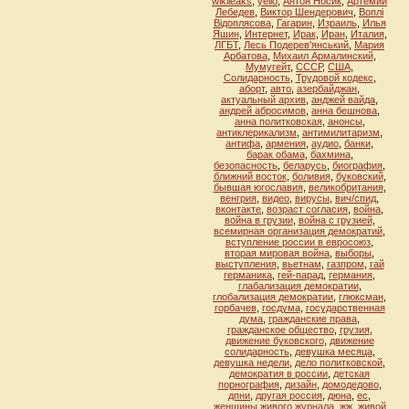
wikileaks
,
yello
,
Антон Носик
,
Артемий
Лебедев
,
Виктор Шендерович
,
Воплi
Вiдоплясова
,
Гагарин
,
Израиль
,
Илья
Яшин
,
Интернет
,
Ирак
,
Иран
,
Италия
,
ЛГБТ
,
Лесь Подерев'янський
,
Мария
Арбатова
,
Михаил Армалинский
,
Мумугейт
,
СССР
,
США
,
Солидарность
,
Трудовой кодекс
,
аборт
,
авто
,
азербайджан
,
актуальный архив
,
анджей вайда
,
андрей абросимов
,
анна бешнова
,
анна политковская
,
анонсы
,
антиклерикализм
,
антимилитаризм
,
антифа
,
армения
,
аудио
,
банки
,
барак обама
,
бахмина
,
безопасность
,
беларусь
,
биография
,
ближний восток
,
боливия
,
буковский
,
бывшая югославия
,
великобритания
,
венгрия
,
видео
,
вирусы
,
вич/спид
,
вконтакте
,
возраст согласия
,
война
,
война в грузии
,
война с грузией
,
всемирная организация демократий
,
вступление россии в евросоюз
,
вторая мировая война
,
выборы
,
выступления
,
вьетнам
,
газпром
,
гай
германика
,
гей-парад
,
германия
,
глабализация демократии
,
глобализация демократии
,
глюксман
,
горбачев
,
госдума
,
государственная
дума
,
гражданские права
,
гражданское общество
,
грузия
,
движение буковского
,
движение
солидарность
,
девушка месяца
,
девушка недели
,
дело политковской
,
демократия в россии
,
детская
порнография
,
дизайн
,
домодедово
,
дпни
,
другая россия
,
дюна
,
ес
,
женщины живого журнала
,
жж
,
живой