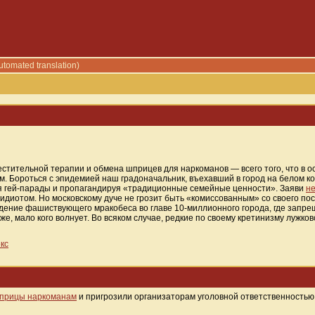
utomated translation)
стительной терапии и обмена шприцев для наркоманов — всего того, что в о
 Бороться с эпидемией наш градоначальник, въехавший в город на белом кон
я гей-парады и пропагандируя «традиционные семейные ценности». Заяви
н
диотом. Но московскому дуче не грозит быть «комиссованным» со своего пост
ждение фашиствующего мракобеса во главе 10-миллионного города, где запрещ
 мало кого волнует. Во всяком случае, редкие по своему кретинизму лужков
кс
шприцы наркоманам
и пригрозили организаторам уголовной ответственностью.