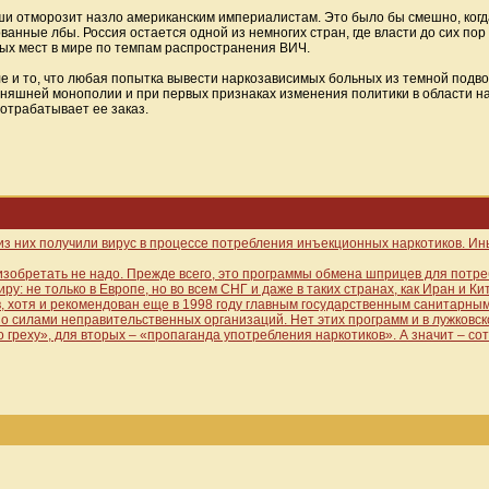
уши отморозит назло американским империалистам. Это было бы смешно, когда
ванные лбы. Россия остается одной из немногих стран, где власти до сих по
вых мест в мире по темпам распространения ВИЧ.
ле и то, что любая попытка вывести наркозависимых больных из темной подв
дняшней монополии и при первых признаках изменения политики в области на
 отрабатывает ее заказ.
з них получили вирус в процессе потребления инъекционных наркотиков. Ин
изобретать не надо. Прежде всего, это программы обмена шприцев для потр
 не только в Европе, но во всем СНГ и даже в таких странах, как Иран и Кит
, хотя и рекомендован еще в 1998 году главным государственным санитарны
о силами неправительственных организаций. Нет этих программ и в лужковск
 греху», для вторых – «пропаганда употребления наркотиков». А значит – с