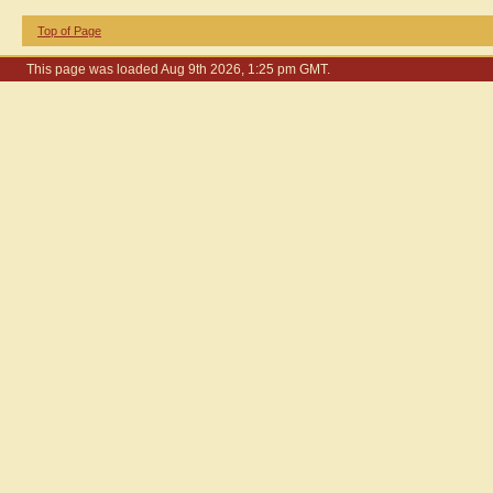
Top of Page
This page was loaded Aug 9th 2026, 1:25 pm GMT.