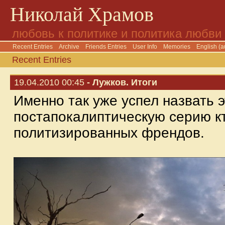
Николай Храмов
любовь к политике и политика любви
Recent Entries
Archive
Friends Entries
User Info
Memories
English (a
Recent Entries
19.04.2010 00:45
- Лужков. Итоги
Именно так уже успел назвать э
постапокалиптическую серию кт
политизированных френдов.