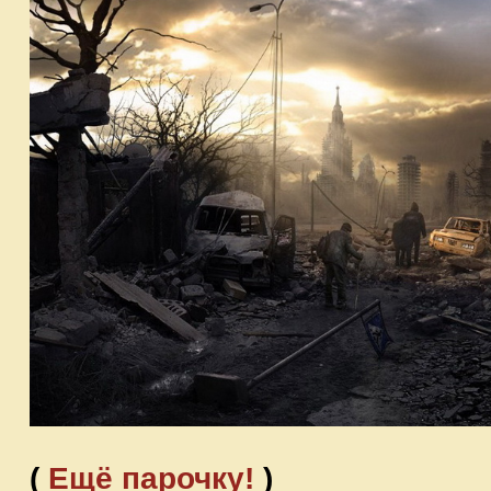
(
Ещё парочку!
)