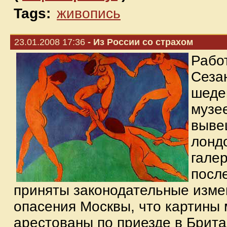
Tags:
живопись
23.01.2008 17:36
- Из России со страхом
Работ
Сеза
шеде
музее
выве
лонд
галер
посл
приняты законодательные изме
опасения Москвы, что картины 
арестованы по приезде в Брит