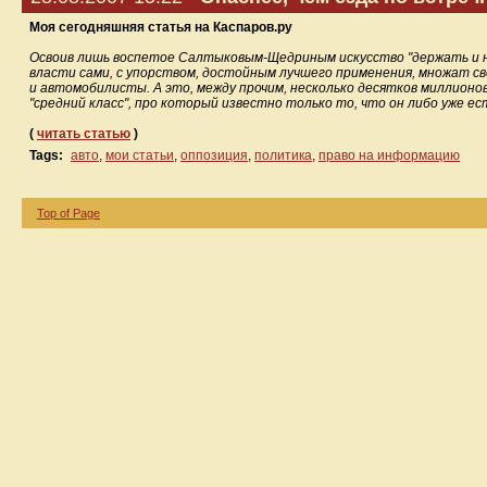
Моя сегодняшняя статья на Каспаров.ру
Освоив лишь воспетое Салтыковым-Щедриным искусство "держать и не
власти сами, с упорством, достойным лучшего применения, множат св
и автомобилисты. А это, между прочим, несколько десятков миллионо
"средний класс", про который известно только то, что он либо уже ес
(
читать статью
)
Tags:
авто
,
мои статьи
,
оппозиция
,
политика
,
право на информацию
Top of Page