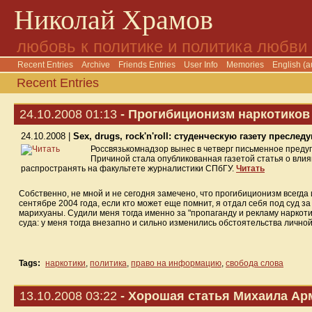
Николай Храмов
любовь к политике и политика любви
Recent Entries
Archive
Friends Entries
User Info
Memories
English (a
Recent Entries
24.10.2008 01:13
- Прогибиционизм наркотиков
24.10.2008 |
Sex, drugs, rock'n'roll: студенческую газету преслед
Россвязькомнадзор вынес в четверг письменное пред
Причиной стала опубликованная газетой статья о влия
распространять на факультете журналистики СПбГУ.
Читать
Собственно, не мной и не сегодня замечено, что прогибиционизм всегда
сентябре 2004 года, если кто может еще помнит, я отдал себя под суд 
марихуаны. Судили меня тогда именно за "пропаганду и рекламу наркотик
суда: у меня тогда внезапно и сильно изменились обстоятельства личной
Tags:
наркотики
,
политика
,
право на информацию
,
свобода слова
13.10.2008 03:22
- Хорошая статья Михаила Ар