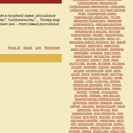
глабализация демократии
,
глобализация демократии
,
глюксман
,
горбачев
,
госдума
,
государственная
дума
,
гражданские права
,
 в посудной лавке, российские
гражданское общество
,
грузия
,
сты", "синдикалисты"… Теперь еще
движение буковского
,
движение
менно они – тот самый российский
солидарность
,
девушка месяца
,
девушка недели
,
дело политковской
,
демократия в россии
,
детская
порнография
,
дизайн
,
домодедово
,
дпни
,
другая россия
,
дюна
,
ес
,
женщины живого журнала
,
жж
,
живой
журнал
,
живопись
,
животные
,
Read 16
Speak
Link
Remember
заместительная терапия
,
земфира
,
зимбабве
,
израиль
,
илья яшин
,
иммиграция
,
ингушетия
,
индия
,
интернет
,
инцест
,
ирак
,
иран
,
искусство
,
ислам
,
испания
,
история
,
италия
,
каддафи
,
канада
,
карабах
,
катынь
,
качиньский
,
киев
,
кино
,
китай
,
книги
,
коммунизм
,
контуры
,
коррупция
,
космос
,
косово
,
кпрф
,
кризис
,
куба
,
культура
,
латвия
,
латинская америка
,
лгбт
,
левые
,
легализация марихуаны
,
ленин
,
личное
,
лужков
,
лукашенко
,
лытдыбр
,
любовь
,
люк бессон
,
мажоритарная избирательная
реформа
,
мамба
,
маразм
,
маша
гайдар
,
мигалки
,
мизантропия
,
мила
зимненко
,
мои друзья
,
мои
комментарии
,
мои переводы
,
мои
статьи
,
мои фото
,
москва
,
музыка
,
нагорный карабах
,
наркотики
,
нато
,
нбп
,
ненасилие
,
неонацизм
,
нефть
,
нидерланды
,
никита белых
,
новости
,
нудизм
,
обама
,
обзор сми
,
общество
,