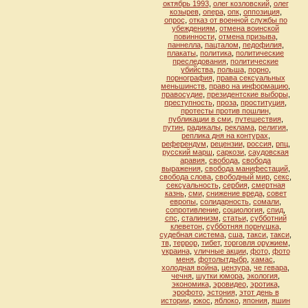
октябрь 1993
,
олег козловский
,
олег
козырев
,
опера
,
опк
,
оппозиция
,
опрос
,
отказ от военной службы по
убеждениям
,
отмена воинской
повинности
,
отмена призыва
,
паннелла
,
пацталом
,
педофилия
,
плакаты
,
политика
,
политические
преследования
,
политические
убийства
,
польша
,
порно
,
порнография
,
права сексуальных
меньшинств
,
право на информацию
,
правосудие
,
президентские выборы
,
преступность
,
проза
,
проституция
,
протесты против пошлин
,
публикации в сми
,
путешествия
,
путин
,
радикалы
,
реклама
,
религия
,
реплика дня на контурах
,
референдум
,
рецензии
,
россия
,
рпц
,
русский марш
,
саркози
,
саудовская
аравия
,
свобода
,
свобода
выражения
,
свобода манифестаций
,
свобода слова
,
свободный мир
,
секс
,
сексуальность
,
сербия
,
смертная
казнь
,
сми
,
снижение вреда
,
совет
европы
,
солидарность
,
сомали
,
сопротивление
,
социология
,
спид
,
спс
,
сталинизм
,
статьи
,
субботний
клеветон
,
субботняя порнушка
,
судебная система
,
сша
,
такcи
,
такси
,
тв
,
террор
,
тибет
,
торговля оружием
,
украина
,
уличные акции
,
фото
,
фото
меня
,
фотолытдыбр
,
хамас
,
холодная война
,
цензура
,
че гевара
,
чечня
,
шутки юмора
,
экология
,
экономика
,
эровидео
,
эротика
,
эрофото
,
эстония
,
этот день в
истории
,
юкос
,
яблоко
,
япония
,
яшин