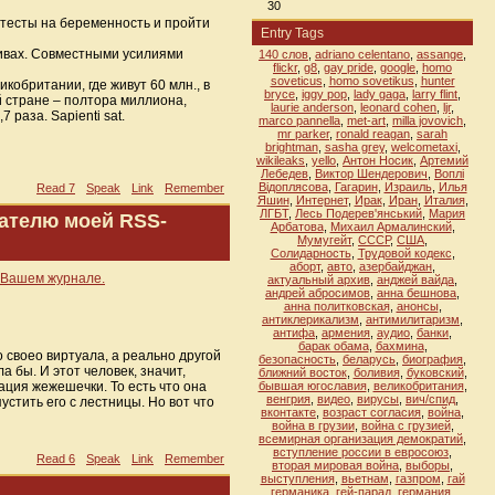
30
, тесты на беременность и пройти
Entry Tags
тивах. Совместными усилиями
140 слов
,
adriano celentano
,
assange
,
flickr
,
g8
,
gay pride
,
google
,
homo
soveticus
,
homo sovetikus
,
hunter
кобритании, где живут 60 млн., в
bryce
,
iggy pop
,
lady gaga
,
larry flint
,
й стране – полтора миллиона,
laurie anderson
,
leonard cohen
,
ljr
,
раза. Sapienti sat.
marco pannella
,
met-art
,
milla jovovich
,
mr parker
,
ronald reagan
,
sarah
brightman
,
sasha grey
,
welcometaxi
,
wikileaks
,
yello
,
Антон Носик
,
Артемий
Лебедев
,
Виктор Шендерович
,
Воплi
Вiдоплясова
,
Гагарин
,
Израиль
,
Илья
Read 7
Speak
Link
Remember
Яшин
,
Интернет
,
Ирак
,
Иран
,
Италия
,
ЛГБТ
,
Лесь Подерев'янський
,
Мария
тателю моей RSS-
Арбатова
,
Михаил Армалинский
,
Мумугейт
,
СССР
,
США
,
Солидарность
,
Трудовой кодекс
,
аборт
,
авто
,
азербайджан
,
в Вашем журнале.
актуальный архив
,
анджей вайда
,
андрей абросимов
,
анна бешнова
,
анна политковская
,
анонсы
,
антиклерикализм
,
антимилитаризм
,
антифа
,
армения
,
аудио
,
банки
,
барак обама
,
бахмина
,
 своео виртуала, а реально другой
безопасность
,
беларусь
,
биография
,
 бы. И этот человек, значит,
ближний восток
,
боливия
,
буковский
,
ация жежешечки. То есть что она
бывшая югославия
,
великобритания
,
венгрия
,
видео
,
вирусы
,
вич/спид
,
устить его с лестницы. Но вот что
вконтакте
,
возраст согласия
,
война
,
война в грузии
,
война с грузией
,
всемирная организация демократий
,
вступление россии в евросоюз
,
Read 6
Speak
Link
Remember
вторая мировая война
,
выборы
,
выступления
,
вьетнам
,
газпром
,
гай
германика
,
гей-парад
,
германия
,