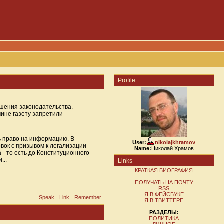
Profile
шения законодательства.
чине газету запретили
ть право на информацию. В
User:
nikolajkhramov
овок с призывом к легализации
Name:
Николай Храмов
 - то есть до Конституционного
...
Links
КРАТКАЯ БИОГРАФИЯ
ПОЛУЧАТЬ НА ПОЧТУ
RSS
Я В ФЕЙСБУКЕ
Speak
Link
Remember
Я В ТВИТТЕРЕ
РАЗДЕЛЫ:
ПОЛИТИКА