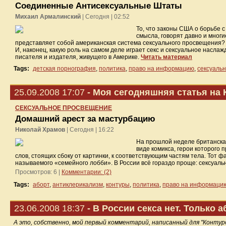
Соединенные Антисексуальные Штаты
Михаил Армалинский
| Сегодня | 02:52
То, что законы США о борьбе 
смысла, говорят давно и многи
представляет собой американская система сексуального просвещения? 
И, наконец, какую роль на самом деле играет секс и сексуальное насла
писателя и издателя, живущего в Америке.
Читать материал
Tags:
детская порнография
,
политика
,
право на информацию
,
сексуальн
25.09.2008 17:07
- Моя сегодняшняя статья на 
СЕКСУАЛЬНОЕ ПРОСВЕЩЕНИЕ
Домашний арест за мастурбацию
Николай Храмов
| Сегодня | 16:22
На прошлой неделе британская
виде комикса, герои которого
слов, стоящих сбоку от картинки, к соответствующим частям тела. Тот ф
называемого «семейного лобби». В России всё гораздо проще: сексуаль
Просмотров: 6 |
Комментарии: (2)
Tags:
аборт
,
антиклерикализм
,
контуры
,
политика
,
право на информаци
23.06.2008 18:37
- В России секса нет. Только 
А это, собственно, мой первый комментарий, написанный для "Контуро