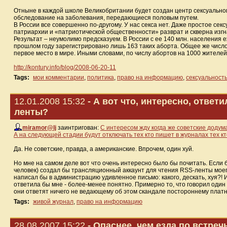
Отныне в каждой школе Великобритании будет создан центр сексуального
обследование на заболевания, передающиеся половым путем.
В России все совершенно по-другому. У нас секса нет. Даже простое се
патриархии и «патриотической общественности» разврат и скверна изгн
Результат – неумолимо предсказуем. В России с ее 140 млн. населения е
прошлом году зарегистрировано лишь 163 таких аборта. Общее же число
первое место в мире. Иными словами, по числу абортов на 1000 жителей м
http://kontury.info/blog/2008-06-20-11
Tags:
мои комментарии
,
политика
,
право на информацию
,
сексуальност
12.01.2008 15:32
- А вот что, интересно, отве
ленты?
miramor@lj
заинтригован:
С интересом жду когда же советские доду
А на следующей стадии будут отключать тех кто пишет в журналах тех кто
Да. Не советские, правда, а американские. Впрочем, один хуй.
Но мне на самом деле вот что очень интересно было бы почитать. Если б
человек) создал бы трансляционный аккаунт для чтения RSS-ленты моего
написал бы в администрацию удивленное письмо: какого, дескать, хуя?!
ответила бы мне - более-менее понятно. Примерно то, что говорил один г
они ответят ничего не ведающему об этом скандале постороннему платн
Tags:
живой журнал
,
право на информацию
28.08.2007 15:22
- Опаснее, чем езда по встреч