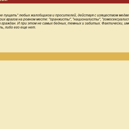
 пущать" любых жалобщиков и просителей, действуя с изяществом медведя
оих врагов на ровном месте: "оранжисты", "националисты", "гомосексуали
в граждан. И при этом не самых бедных, темных и забитых. Фактически, и
ть, либо его еще нет.