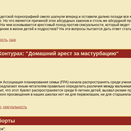
с детской порнографией смело шагнули вперед и оставили далеко позади вс
е. Но что является причиной этих абсурдных законов и столь же абсурдной п
На чем основывается крестовый поход против сексуальности, который веде
ждение в жизни детей и подростков? На эти вопросы пытается дать ответ стат
ость
,
сша
Контурах: "Домашний арест за мастурбацию"
 Ассоциация планирования семьи (FPA) начала распространять среди учени
 предлагают юным читателям правильно определить различия между мальчикам
акт, что этот буклет распространяется среди 6-летних детей, вызвал резкие п
ного просвещения в наших школах нет ни для первоклашек, ни для старшекла
ю
,
сексуальность
аборты
в":