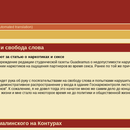
utomated translation)
 и свобода слова
уют за статью о наркотиках и сексе
упреждение редакции студенческой газеты Guadeamus о недопустимости нару
нии наркотиков на ощущения партнеров во время секса. Ранее по той же при
 идет рука об руку с посягательствами на свободу слова и попытками наруши
за демонстративное распространение у входа в здание Госнаркоконтроля лист
ов". К сожалению, я не довел тогда это начатое мною же самим дело до конца
 жизни и мне стало на некоторое время не до политики и общественной жизни
малинского на Контурах