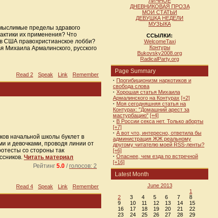
ЛИЧНОЕ
ДНЕВНИКОВАЯ ПРОЗА
МОИ СТАТЬИ
ДЕВУШКА НЕДЕЛИ
МУЗЫКА
е мыслимые пределы здравого
рактики их применения? Что
ССЫЛКИ:
т в США правохристианское лобби?
WelcomeTaxi
Контуры
ья Михаила Армалинского, русского
Bukovsky2008.org
RadicalParty.org
Page Summary
Read 2
Speak
Link
Remember
·
Прогибиционизм наркотиков и
свобода слова
·
Хорошая статья Михаила
Армалинского на Контурах
[+2]
·
Моя сегодняшняя статья на
Контурах: "Домашний арест за
мастурбацию"
[+4]
·
В России секса нет. Только аборты
[+7]
·
А вот что, интересно, ответила бы
ков начальной школы буклет в
администрация ЖЖ реальному
и и девочками, проводя линии от
другому читателю моей RSS-ленты?
ротесты со стороны так
[+6]
·
Опаснее, чем езда по встречной
ссников.
Читать материал
[+16]
Рейтинг
5.0
/
голосов: 2
Latest Month
June 2013
Read 4
Speak
Link
Remember
1
2
3
4
5
6
7
8
9
10
11
12
13
14
15
16
17
18
19
20
21
22
23
24
25
26
27
28
29