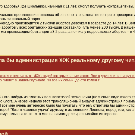
 здоровья, где школьники, начиная с 11 лет, смогут получать контрацептивы
ксуальное просвещение в школах объявлено вне закона, не говоря о презерва
аны за школьный порог.
жегодно производится 2 тысячи абортов девочкам в возрасте до 14 лет. В Вели
 абортов у всех британских женщин составило чуть менее 200 тысяч. В наше
ы превосходим британцев в 3,2 раза, а по числу подростковых абортов – в 4,7 
ь
тила бы администрация ЖЖ реальному другому чи
маются отключать от ЖЖ людей которые записывают Вас в друзья или пишут 
 пишет в Вашем журнале. "И все их семьи, до ста колен !"
ы кто-нибудь из платных пользователей жежешечки (не я сам в виде какого-то
 блога. А через неделю этот трансляционный аккаунт администрация прибила
 И вот мне очень интересно было бы почитать, что ему ответила бы администр
ерой "Джентльменов удачи" другому, в исполнении Леонова, перед тем, как сп
ому пользователю - это мне на самом деле чрезвычайно интересно.
ной