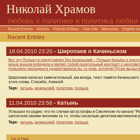
Николай Храмов
любовь к политике и политика любви
Recent Entries
Archive
Friends Entries
User Info
Memories
English (a
Recent Entries
18.04.2010 23:20
- Широпаев о Качиньском
Вот эту Польшу и представлял Лех Качиньский – Польшу борьбы и проте
конце концов победила и являет собой разительный контраст с неосовет
польского президента удовлетворила бы та ложь, которую Путин выдал в
Широпаев написал замечательный, как всегда, текст памяти Качиньског
этого слова. Спасибо, Алексей.
Tags:
катынь
,
качиньский
,
политика
,
польша
11.04.2010 23:58
- Катынь
Услышал по радио, что по случаю катастрофы в Смоленске по каналу "Ро
заплатили своими жизнями за то, чтобы несколько десятков миллионов ро
Tags:
катынь
,
качиньский
,
политика
,
польша
Top of Page