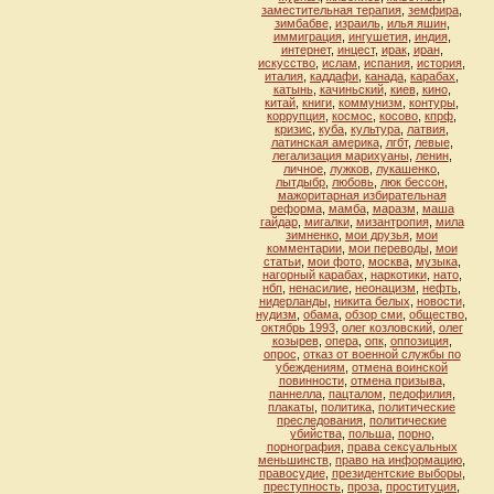
заместительная терапия
,
земфира
,
зимбабве
,
израиль
,
илья яшин
,
иммиграция
,
ингушетия
,
индия
,
интернет
,
инцест
,
ирак
,
иран
,
искусство
,
ислам
,
испания
,
история
,
италия
,
каддафи
,
канада
,
карабах
,
катынь
,
качиньский
,
киев
,
кино
,
китай
,
книги
,
коммунизм
,
контуры
,
коррупция
,
космос
,
косово
,
кпрф
,
кризис
,
куба
,
культура
,
латвия
,
латинская америка
,
лгбт
,
левые
,
легализация марихуаны
,
ленин
,
личное
,
лужков
,
лукашенко
,
лытдыбр
,
любовь
,
люк бессон
,
мажоритарная избирательная
реформа
,
мамба
,
маразм
,
маша
гайдар
,
мигалки
,
мизантропия
,
мила
зимненко
,
мои друзья
,
мои
комментарии
,
мои переводы
,
мои
статьи
,
мои фото
,
москва
,
музыка
,
нагорный карабах
,
наркотики
,
нато
,
нбп
,
ненасилие
,
неонацизм
,
нефть
,
нидерланды
,
никита белых
,
новости
,
нудизм
,
обама
,
обзор сми
,
общество
,
октябрь 1993
,
олег козловский
,
олег
козырев
,
опера
,
опк
,
оппозиция
,
опрос
,
отказ от военной службы по
убеждениям
,
отмена воинской
повинности
,
отмена призыва
,
паннелла
,
пацталом
,
педофилия
,
плакаты
,
политика
,
политические
преследования
,
политические
убийства
,
польша
,
порно
,
порнография
,
права сексуальных
меньшинств
,
право на информацию
,
правосудие
,
президентские выборы
,
преступность
,
проза
,
проституция
,