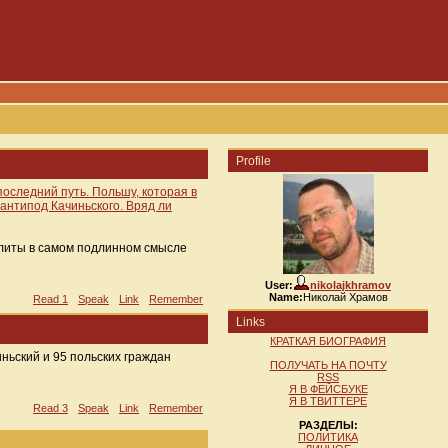
Profile
оследний путь. Польшу, которая в
 антипод Качиньского. Вряд ли
Элиты в самом подлинном смысле
User:
nikolajkhramov
Name:
Николай Храмов
Read 1
Speak
Link
Remember
Links
КРАТКАЯ БИОГРАФИЯ
ньский и 95 польских граждан
ПОЛУЧАТЬ НА ПОЧТУ
RSS
Я В ФЕЙСБУКЕ
Я В ТВИТТЕРЕ
Read 3
Speak
Link
Remember
РАЗДЕЛЫ:
ПОЛИТИКА