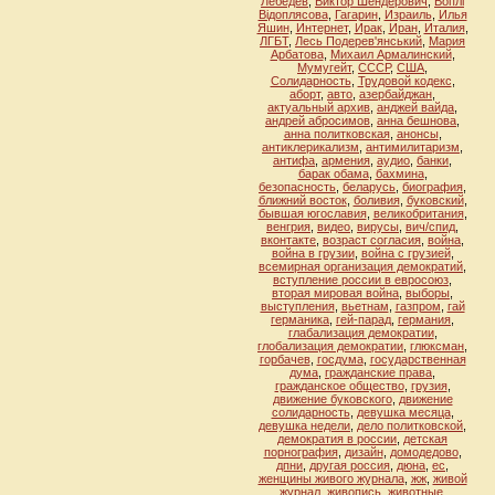
Лебедев
,
Виктор Шендерович
,
Воплi
Вiдоплясова
,
Гагарин
,
Израиль
,
Илья
Яшин
,
Интернет
,
Ирак
,
Иран
,
Италия
,
ЛГБТ
,
Лесь Подерев'янський
,
Мария
Арбатова
,
Михаил Армалинский
,
Мумугейт
,
СССР
,
США
,
Солидарность
,
Трудовой кодекс
,
аборт
,
авто
,
азербайджан
,
актуальный архив
,
анджей вайда
,
андрей абросимов
,
анна бешнова
,
анна политковская
,
анонсы
,
антиклерикализм
,
антимилитаризм
,
антифа
,
армения
,
аудио
,
банки
,
барак обама
,
бахмина
,
безопасность
,
беларусь
,
биография
,
ближний восток
,
боливия
,
буковский
,
бывшая югославия
,
великобритания
,
венгрия
,
видео
,
вирусы
,
вич/спид
,
вконтакте
,
возраст согласия
,
война
,
война в грузии
,
война с грузией
,
всемирная организация демократий
,
вступление россии в евросоюз
,
вторая мировая война
,
выборы
,
выступления
,
вьетнам
,
газпром
,
гай
германика
,
гей-парад
,
германия
,
глабализация демократии
,
глобализация демократии
,
глюксман
,
горбачев
,
госдума
,
государственная
дума
,
гражданские права
,
гражданское общество
,
грузия
,
движение буковского
,
движение
солидарность
,
девушка месяца
,
девушка недели
,
дело политковской
,
демократия в россии
,
детская
порнография
,
дизайн
,
домодедово
,
дпни
,
другая россия
,
дюна
,
ес
,
женщины живого журнала
,
жж
,
живой
журнал
,
живопись
,
животные
,