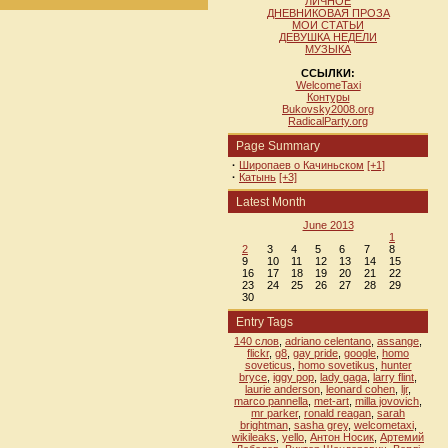
ЛИЧНОЕ
ДНЕВНИКОВАЯ ПРОЗА
МОИ СТАТЬИ
ДЕВУШКА НЕДЕЛИ
МУЗЫКА
ССЫЛКИ:
WelcomeTaxi
Контуры
Bukovsky2008.org
RadicalParty.org
Page Summary
·
Широпаев о Качиньском
[+1]
·
Катынь
[+3]
Latest Month
June 2013
1
2
3
4
5
6
7
8
9
10
11
12
13
14
15
16
17
18
19
20
21
22
23
24
25
26
27
28
29
30
Entry Tags
140 слов
,
adriano celentano
,
assange
,
flickr
,
g8
,
gay pride
,
google
,
homo
soveticus
,
homo sovetikus
,
hunter
bryce
,
iggy pop
,
lady gaga
,
larry flint
,
laurie anderson
,
leonard cohen
,
ljr
,
marco pannella
,
met-art
,
milla jovovich
,
mr parker
,
ronald reagan
,
sarah
brightman
,
sasha grey
,
welcometaxi
,
wikileaks
,
yello
,
Антон Носик
,
Артемий