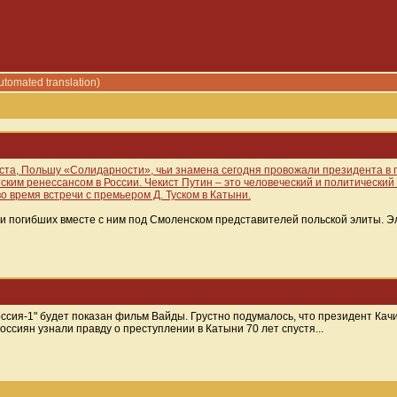
utomated translation)
ста, Польшу «Солидарности», чьи знамена сегодня провожали президента в п
ским ренессансом в России. Чекист Путин – это человеческий и политический
о время встречи с премьером Д. Туском в Катыни.
о и погибших вместе с ним под Смоленском представителей польской элиты. 
ссия-1" будет показан фильм Вайды. Грустно подумалось, что президент Качи
ссиян узнали правду о преступлении в Катыни 70 лет спустя...