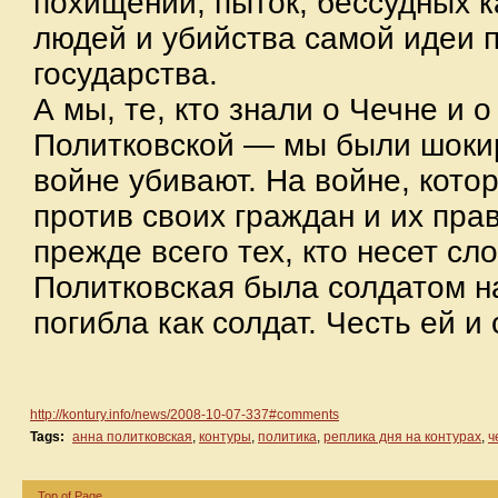
похищений, пыток, бессудных к
людей и убийства самой идеи п
государства.
А мы, те, кто знали о Чечне и о
Политковской — мы были шоки
войне убивают. На войне, кото
против своих граждан и их пра
прежде всего тех, кто несет сл
Политковская была солдатом на
погибла как солдат. Честь ей и 
http://kontury.info/news/2008-10-07-337#c
omments
Tags:
анна политковская
,
контуры
,
политика
,
реплика дня на контурах
,
ч
Top of Page