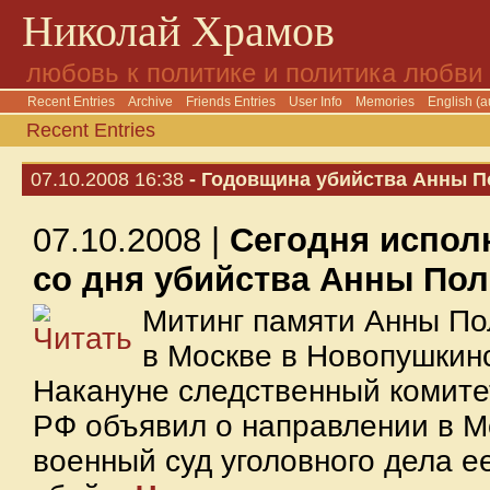
Николай Храмов
любовь к политике и политика любви
Recent Entries
Archive
Friends Entries
User Info
Memories
English (a
Recent Entries
07.10.2008 16:38
- Годовщина убийства Анны П
07.10.2008 |
Сегодня испол
со дня убийства Анны По
Митинг памяти Анны По
в Москве в Новопушкинс
Накануне следственный комите
РФ объявил о направлении в М
военный суд уголовного дела 