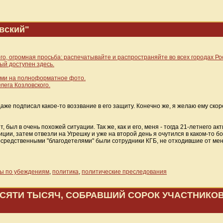
вский"
го, огромная просьба: распечатывайте и распространяйте во всех городах Р
ый доступен здесь.
ками на полноформатное фото.
лега Козловского.
даже подписал какое-то воззвание в его защиту. Конечно же, я желаю ему ско
т, был в очень похожей ситуации. Так же, как и его, меня - тогда 21-летнего 
иции, затем отвезли на Угрешку и уже на второй день я очутился в каком-то 
непосредственными "благодетелями" были сотрудники КГБ, не отходившие от мен
бы по убеждениям
,
политика
,
политические преследования
ЯТИ ТЫСЯЧ, СОБРАВШИЙ СОРОК УЧАСТНИКОВ 