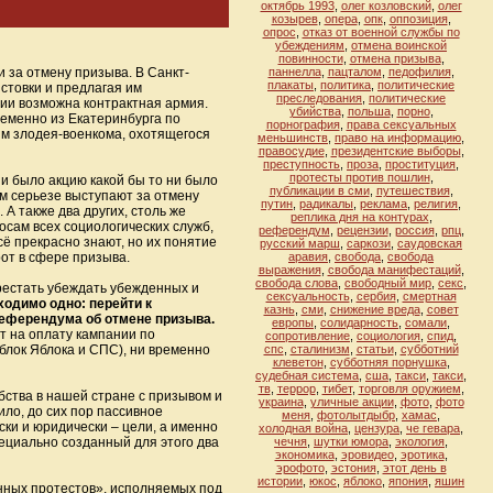
октябрь 1993
,
олег козловский
,
олег
козырев
,
опера
,
опк
,
оппозиция
,
опрос
,
отказ от военной службы по
убеждениям
,
отмена воинской
повинности
,
отмена призыва
,
за отмену призыва. В Санкт-
паннелла
,
пацталом
,
педофилия
,
плакаты
,
политика
,
политические
стовки и предлагая им
преследования
,
политические
сии возможна контрактная армия.
убийства
,
польша
,
порно
,
ременно из Екатеринбурга по
порнография
,
права сексуальных
им злодея-военкома, охотящегося
меньшинств
,
право на информацию
,
правосудие
,
президентские выборы
,
преступность
,
проза
,
проституция
,
протесты против пошлин
,
и было акцию какой бы то ни было
публикации в сми
,
путешествия
,
ом серьезе выступают за отмену
путин
,
радикалы
,
реклама
,
религия
,
 А также два других, столь же
реплика дня на контурах
,
осам всех социологических служб,
референдум
,
рецензии
,
россия
,
рпц
,
ё прекрасно знают, но их понятие
русский марш
,
саркози
,
саудовская
рот в сфере призыва.
аравия
,
свобода
,
свобода
выражения
,
свобода манифестаций
,
свобода слова
,
свободный мир
,
секс
,
ерестать убеждать убежденных и
сексуальность
,
сербия
,
смертная
одимо одно: перейти к
казнь
,
сми
,
снижение вреда
,
совет
референдума об отмене призыва.
европы
,
солидарность
,
сомали
,
т на оплату кампании по
сопротивление
,
социология
,
спид
,
блок Яблока и СПС), ни временно
спс
,
сталинизм
,
статьи
,
субботний
клеветон
,
субботняя порнушка
,
судебная система
,
сша
,
такcи
,
такси
,
тв
,
террор
,
тибет
,
торговля оружием
,
бства в нашей стране с призывом и
украина
,
уличные акции
,
фото
,
фото
ло, до сих пор пассивное
меня
,
фотолытдыбр
,
хамас
,
ки и юридически – цели, а именно
холодная война
,
цензура
,
че гевара
,
ециально созданный для этого два
чечня
,
шутки юмора
,
экология
,
экономика
,
эровидео
,
эротика
,
эрофото
,
эстония
,
этот день в
истории
,
юкос
,
яблоко
,
япония
,
яшин
анных протестов», исполняемых под