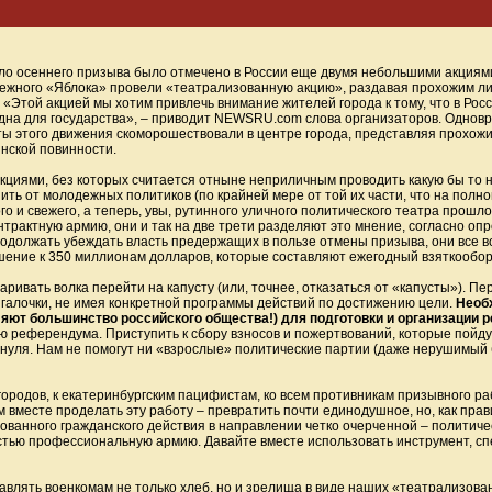
 осеннего призыва было отмечено в России еще двумя небольшими акциями 
ежного «Яблока» провели «театрализованную акцию», раздавая прохожим ли
. «Этой акцией мы хотим привлечь внимание жителей города к тому, что в Рос
одна для государства», – приводит NEWSRU.com слова организаторов. Однов
ты этого движения скоморошествовали в центре города, представляя прохож
инской повинности.
циями, без которых считается отныне неприличным проводить какую бы то н
ить от молодежных политиков (по крайней мере от той их части, что на полн
 и свежего, а теперь, увы, рутинного уличного политического театра прошло.
трактную армию, они и так на две трети разделяют это мнение, согласно опр
должать убеждать власть предержащих в пользе отмены призыва, они все вс
ношение к 350 миллионам долларов, которые составляют ежегодный взяткообо
ивать волка перейти на капусту (или, точнее, отказаться от «капусты»). П
я галочки, не имея конкретной программы действий по достижению цели.
Необх
яют большинство российского общества!) для подготовки и организации 
ю референдума. Приступить к сбору взносов и пожертвований, которые пойду
с нуля. Нам не помогут ни «взрослые» политические партии (даже нерушимый 
ородов, к екатеринбургским пацифистам, ко всем противникам призывного ра
месте проделать эту работу – превратить почти единодушное, но, как прави
анного гражданского действия в направлении четко очерченной – политичес
стью профессиональную армию. Давайте вместе использовать инструмент, сп
ставлять военкомам не только хлеб, но и зрелища в виде наших «театрализов