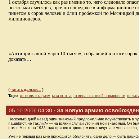
1 октября случилось как раз именно то, чего следовало опа
нескольких месяцев, прочно вошедшее в информационное по
пикетом в сорок человек и блиц-пробежкой по Мясницкой д
милиционеров.
«Антипризывной марш 10 тысяч», собравший в итоге сорок че
доказать…
(
читать дальше...
)
Tags:
антимилитаризм
,
мои статьи
,
отмена воинской повинности
,
полит
05.10.2006 04:30
- За новую армию освобожден
Несколько дней назад один знакомый предложил мне поучаствовать в п
пацифист, не так ли?» — на всякий случай уточнил мой знакомый. Он был
стиле Мюнхена 1938 года принес в прошлом веке ничуть не меньше зла,
Уже не первый раз мне приходится объяснять: одно дело — быть пацифи