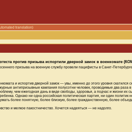
utomated translation)
ротеста против призыва испортили дверной замок в военкомате (
 осеннего призыва на военную службу провели пацифисты в Санкт-Петербург
оенкомата и испортив дверной замок — увы, именно до этого уровня скатился 
ежурные антипризывные камлания полусотни человек, проводимые два раза в 
облему, чем ежегодная дань в виде свободы, здоровья, а подчас и жизни их 
ребенка. Однако ни одна российская политическая партия, ни один политик н
думать более понятную, более близкую, более гражданственную, более объед
вство и мелкое пакостничество. Хочется надеяться — не надолго.