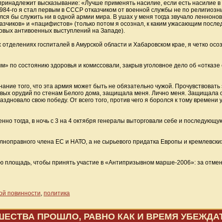
у принадлежит высказывание: «Лучше применять насилие, если есть насилие в
984-го я стал первым в СССР отказчиком от военной службы не по религиозн
ся бы служить ни в одной армии мира. В ушах у меня тогда звучало ленноновс
азчиков» и «пацифистов» (только потом я осознал, к каким ужасающим посл
совых антивоенных выступлений на Западе).
 отделениях госпиталей в Амурской области и Хабаровском крае, я четко осоз
м» по состоянию здоровья и комиссовали, закрыв уголовное дело об «отказе
нание того, что эта армия может быть не обязательно чужой. Прочувствовать 
вых орудий по стенам Белого дома, защищала меня. Лично меня. Защищала от
новало свою победу. От всего того, против чего я боролся к тому времени уж
нно тогда, в ночь с 3 на 4 октября генералы выторговали себе и последующу
лноправного члена ЕС и НАТО, а не сырьевого придатка Европы и кремлевски
кую площадь, чтобы принять участие в «Антипризывном марше-2006»: за отмен
ой повинности
,
политика
ШЕСТВА ПРОШЛО, РАВНО КАК И ВРЕМЯ УБЕЖДА