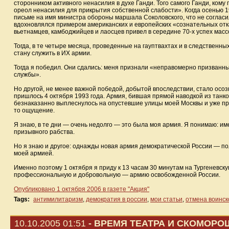
сторонником активного ненасилия в духе Ганди. Того самого Ганди, ком
ореол ненасилия для прикрытия собственной слабости». Когда осенью 1
письме на имя министра обороны маршала Соколовского, что не согласил
вдохновлялся примером американских и европейских «сознательных отк
вьетнамцев, камбоджийцев и лаосцев привел в середине 70-х успех мас
Тогда, в те четыре месяца, проведенные на гауптвахтах и в следственных
стану служить в ИХ армии.
Тогда я победил. Они сдались: меня признали «неправомерно призванны
службы».
Но другой, не менее важной победой, добытой впоследствии, стало осоз
пришлось 4 октября 1993 года. Армия, бившая прямой наводкой из танко
безнаказанно выплеснулось на опустевшие улицы моей Москвы и уже празд
то ощущение.
Я знаю, в те дни — очень недолго — это была моя армия. Я понимаю: име
призывного рабства.
Но я знаю и другое: однажды новая армия демократической России — по
моей армией.
Именно поэтому 1 октября я приду к 13 часам 30 минутам на Тургеневс
профессиональную и добровольную — армию освобожденной России.
Опубликовано 1 октября 2006 в газете "Акция"
Tags:
антимилитаризм
,
демократия в россии
,
мои статьи
,
отмена воинск
10.10.2005 01:51
- ВРЕМЯ ТЕАТРА И СКОМОРО