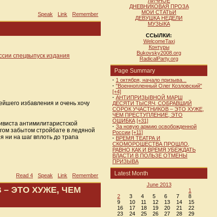
ЛИЧНОЕ
ДНЕВНИКОВАЯ ПРОЗА
МОИ СТАТЬИ
Speak
Link
Remember
ДЕВУШКА НЕДЕЛИ
МУЗЫКА
ССЫЛКИ:
WelcomeTaxi
Контуры
Bukovsky2008.org
оссии спецвыпуск издания
RadicalParty.org
Page Summary
·
1 октября, начало призыва...
·
"Военнопленный Олег Козловский"
[+4]
·
АНТИПРИЗЫВНОЙ МАРШ
рейшего избавления и очень хочу
ДЕСЯТИ ТЫСЯЧ, СОБРАВШИЙ
СОРОК УЧАСТНИКОВ – ЭТО ХУЖЕ,
ЧЕМ ПРЕСТУПЛЕНИЕ, ЭТО
ОШИБКА
[+31]
активиста антимилитаристской
·
За новую армию освобожденной
богом забытом стройбате в ледяной
России
[+11]
я ни на шаг вплоть до трапа
·
ВРЕМЯ ТЕАТРА И
СКОМОРОШЕСТВА ПРОШЛО,
РАВНО КАК И ВРЕМЯ УБЕЖДАТЬ
ВЛАСТИ В ПОЛЬЗЕ ОТМЕНЫ
ПРИЗЫВА
Latest Month
Read 4
Speak
Link
Remember
June 2013
– ЭТО ХУЖЕ, ЧЕМ
1
2
3
4
5
6
7
8
9
10
11
12
13
14
15
16
17
18
19
20
21
22
23
24
25
26
27
28
29