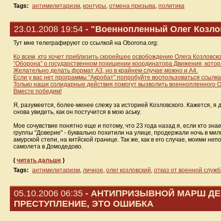
Tags:
антимилитаризм
,
контуры
,
отмена призыва
,
политика
23.01.2008 19:54
- "Военнопленный Олег Козло
Тут мне телеграфируют со ссылкой на Oborona.org:
Ко всем, кто хочет приблизить скорейшее освобождение Олега Козловско
“Оборона” о государственном похищении координатора Движения, котор
Желательно делать формат А3, но в крайнем случае можно и А4.
Если у вас нет программы “Акробат” попробуйте воспользоваться ссыл
Только наши солидарные действия помогут вызволить военнопленного О
Вместе победим!
Я, разумеется, более-менее слежу за историей Козловского. Кажется, я 
снова увидеть, как он постучится в мою аську.
Мое сочувствие понятно еще и потому, что 23 года назад я, если кто знае
группы "Доверие" - буквально похитили на улице, продержали ночь в мил
амурской степи, на китйской границе. Так же, как в его случае, моими 
самолета в Домодедово.
(
читать дальше
)
Tags:
антимилитаризм
,
личное
,
олег козловский
,
отказ от военной служ
05.10.2006 06:35
- АНТИПРИЗЫВНОЙ МАРШ ДЕС
ПРЕСТУПЛЕНИЕ, ЭТО ОШИБКА