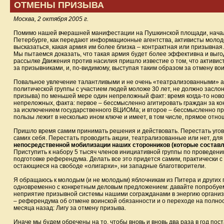
ОТМЕНЫ ПРИЗЫВА
Москва, 2 октября 2005 г.
Помимо нашей вчерашней манифестации на Пушкинской площади, начало
Петербурге, как передают информационные агентства, активисты молод
высказаться, какая армия им более близка – контрактная или призывная
Мы пытаемся доказать, что такая армия будет более эффективна и выг
рассылке Движения против насилия пришло известие о том, что активис
за призывниками, и, по-видимому, выступая таким образом за отмену во
Повальное увлечение талантливыми и не очень «театрализованными» ак
политической группы с участием людей моложе 30 лет, не должно заслон
призыва) по меньшей мере один непреложный факт: время когда-то нового
непреложных, факта: первое – бессмысленно агитировать граждан за кон
за исключением государственного ВЦИОМа; и второе – бессмысленно про
пользы лежит в несколько ином ключе и имеет, в том числе, прямое от
Пришло время самим принимать решения и действовать. Перестать уговар
самих себя. Перестать проводить акции, театрализованные или нет, дл
непосредственной мобилизации наших сторонников (которые составл
Приступить к набору 5 тысяч членов инициативной группы по проведени
подготовке референдума. Делать все это придется самим, практически 
остающиеся на свободе «олигархи», ни западные благотворители.
Я обращаюсь к молодым (и не молодым) яблочникам из Питера и других г
одновременно с конкретным деловым предложением: давайте попробуем в
неприятие призывной системы нашими согражданами в энергию организов
– референдума об отмене воинской обязанности и о переходе на полно
месяца назад: Лигу за отмену призыва.
Иначе мы будем обречены на то, чтобы вновь и вновь два раза в год по