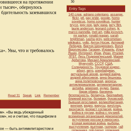
отовившееся на протяжении
30
 тысяч», обернулось
Entry Tags
 бдительность зазевавшихся
140 слов
,
adriano celentano
,
assange
,
flickr
,
g8
,
gay pride
,
google
,
homo
soveticus
,
homo sovetikus
,
hunter
bryce
,
iggy pop
,
lady gaga
,
larry flint
,
laurie anderson
,
leonard cohen
,
ljr
,
marco pannella
,
met-art
,
milla jovovich
,
mr parker
,
ronald reagan
,
sarah
brightman
,
sasha grey
,
welcometaxi
,
wikileaks
,
yello
,
Антон Носик
,
Артемий
Лебедев
,
Виктор Шендерович
,
Воплi
Вiдоплясова
,
Гагарин
,
Израиль
,
Илья
а». Увы, что и требовалось
Яшин
,
Интернет
,
Ирак
,
Иран
,
Италия
,
ЛГБТ
,
Лесь Подерев'янський
,
Мария
Арбатова
,
Михаил Армалинский
,
Мумугейт
,
СССР
,
США
,
Солидарность
,
Трудовой кодекс
,
аборт
,
авто
,
азербайджан
,
актуальный архив
,
анджей вайда
,
андрей абросимов
,
анна бешнова
,
анна политковская
,
анонсы
,
антиклерикализм
,
антимилитаризм
,
антифа
,
армения
,
аудио
,
банки
,
барак обама
,
бахмина
,
безопасность
,
беларусь
,
биография
,
Read 31
Speak
Link
Remember
ближний восток
,
боливия
,
буковский
,
бывшая югославия
,
великобритания
,
венгрия
,
видео
,
вирусы
,
вич/спид
,
вконтакте
,
возраст согласия
,
война
,
ом». «Вы ведь убежденный
война в грузии
,
война с грузией
,
ом», но и считаю, что пацифизм в
всемирная организация демократий
,
вступление россии в евросоюз
,
вторая мировая война
,
выборы
,
выступления
,
вьетнам
,
газпром
,
гай
угое — быть антимилитаристом и
германика
,
гей-парад
,
германия
,