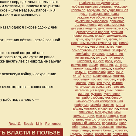
 наших сердцах, чем использовать
глабализация демократии
,
ым мотивам, я написал в открытом
глобализация демократии
,
глюксман
,
кое «Give Peace A Chance», и я
горбачев
,
госдума
,
государственная
дума
,
гражданские права
,
едствиям для миллионов
гражданское общество
,
грузия
,
движение буковского
,
движение
солидарность
,
девушка месяца
,
навал одно: я скорее сдохну, чем
девушка недели
,
дело политковской
,
демократия в россии
,
детская
порнография
,
дизайн
,
домодедово
,
дпни
,
другая россия
,
дюна
,
ес
,
 от несения обязанностей военной
женщины живого журнала
,
жж
,
живой
журнал
,
живопись
,
животные
,
заместительная терапия
,
земфира
,
это со всей остротой мне
зимбабве
,
израиль
,
илья яшин
,
 всего того, что сутками ранее
иммиграция
,
ингушетия
,
индия
,
е десять лет. Я никогда не забуду
интернет
,
инцест
,
ирак
,
иран
,
искусство
,
ислам
,
испания
,
история
,
италия
,
каддафи
,
канада
,
карабах
,
катынь
,
качиньский
,
киев
,
кино
,
ю чеченскую войну, и сохранение
китай
,
книги
,
коммунизм
,
контуры
,
коррупция
,
космос
,
косово
,
кпрф
,
кризис
,
куба
,
культура
,
латвия
,
х клептократов — снова станет
латинская америка
,
лгбт
,
левые
,
легализация марихуаны
,
ленин
,
личное
,
лужков
,
лукашенко
,
лытдыбр
,
любовь
,
люк бессон
,
у рабства, за новую —
мажоритарная избирательная
реформа
,
мамба
,
маразм
,
маша
гайдар
,
мигалки
,
мизантропия
,
мила
зимненко
,
мои друзья
,
мои
комментарии
,
мои переводы
,
мои
статьи
,
мои фото
,
москва
,
музыка
,
нагорный карабах
,
наркотики
,
нато
,
Read 11
Speak
Link
Remember
нбп
,
ненасилие
,
неонацизм
,
нефть
,
нидерланды
,
никита белых
,
новости
,
ТЬ ВЛАСТИ В ПОЛЬЗЕ
нудизм
,
обама
,
обзор сми
,
общество
,