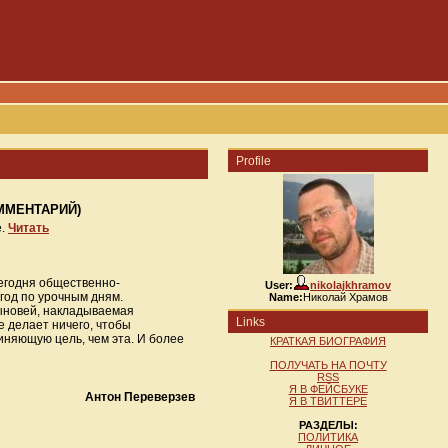
Profile
КОММЕНТАРИЙ)
е.
Читать
сегодня общественно-
User:
nikolajkhramov
год по урочным дням.
Name:
Николай Храмов
сыновей, накладываемая
Links
е делает ничего, чтобы
иняющую цель, чем эта. И более
КРАТКАЯ БИОГРАФИЯ
ПОЛУЧАТЬ НА ПОЧТУ
RSS
Я В ФЕЙСБУКЕ
Антон Переверзев
Я В ТВИТТЕРЕ
РАЗДЕЛЫ:
ПОЛИТИКА