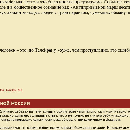
саться больше всего и что было вполне предсказуемо. Событие, г
ле и в общественное сознание как «Антипризывной марш десяти
вух дюжин молодых людей с транспарантом, сумевших обмануть
ловек – это, по Талейрану, «хуже, чем преступление, это ошибк
ика
,
радикалы
ной России
убличных дебатах на тему армии с одним газетным патриотом и «милитарист
 ужасно удивлен, услышав в ответ, что я не только не считаю себя «пацифист
 чем действовавшие фактически рука об руку с ним коммунизм и фашизм.
стом и считать всякую войну, всякую армию безусловным злом. И совсем др