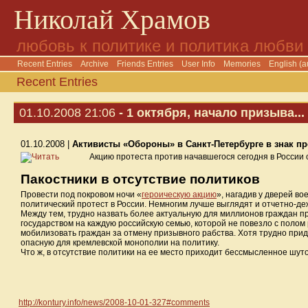
Николай Храмов
любовь к политике и политика любви
Recent Entries
Archive
Friends Entries
User Info
Memories
English (a
Recent Entries
01.10.2008 21:06
- 1 октября, начало призыва...
01.10.2008 |
Активисты «Обороны» в Санкт-Петербурге в знак п
Акцию протеста против начавшегося сегодня в России
Пакостники в отсутствие политиков
Провести под покровом ночи «
героическую акцию
», нагадив у дверей в
политический протест в России. Немногим лучше выглядят и отчетно-д
Между тем, трудно назвать более актуальную для миллионов граждан пр
государством на каждую российскую семью, которой не повезло с полом 
мобилизовать граждан за отмену призывного рабства. Хотя трудно при
опасную для кремлевской монополии на политику.
Что ж, в отсутствие политики на ее место приходит бессмысленное шуто
http://kontury.info/news/2008-10-01-327#c
omments