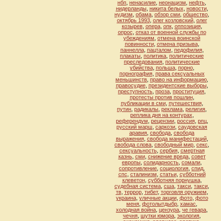
нбп
,
ненасилие
,
неонацизм
,
нефть
,
нидерланды
,
никита белых
,
новости
,
нудизм
,
обама
,
обзор сми
,
общество
,
октябрь 1993
,
олег козловский
,
олег
козырев
,
опера
,
опк
,
оппозиция
,
опрос
,
отказ от военной службы по
убеждениям
,
отмена воинской
повинности
,
отмена призыва
,
паннелла
,
пацталом
,
педофилия
,
плакаты
,
политика
,
политические
преследования
,
политические
убийства
,
польша
,
порно
,
порнография
,
права сексуальных
меньшинств
,
право на информацию
,
правосудие
,
президентские выборы
,
преступность
,
проза
,
проституция
,
протесты против пошлин
,
публикации в сми
,
путешествия
,
путин
,
радикалы
,
реклама
,
религия
,
реплика дня на контурах
,
референдум
,
рецензии
,
россия
,
рпц
,
русский марш
,
саркози
,
саудовская
аравия
,
свобода
,
свобода
выражения
,
свобода манифестаций
,
свобода слова
,
свободный мир
,
секс
,
сексуальность
,
сербия
,
смертная
казнь
,
сми
,
снижение вреда
,
совет
европы
,
солидарность
,
сомали
,
сопротивление
,
социология
,
спид
,
спс
,
сталинизм
,
статьи
,
субботний
клеветон
,
субботняя порнушка
,
судебная система
,
сша
,
такcи
,
такси
,
тв
,
террор
,
тибет
,
торговля оружием
,
украина
,
уличные акции
,
фото
,
фото
меня
,
фотолытдыбр
,
хамас
,
холодная война
,
цензура
,
че гевара
,
чечня
,
шутки юмора
,
экология
,