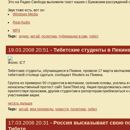
Это на Радио Свобода выложили текст наших с Буковским рассуждений о
Звук тоже есть, вот он:
Windows Media
Real Audio
MP3
Tags:
аудио
,
китай
,
политика
,
публикации в сми
,
тибет
19.03.2008 20:51
- Тибетские студенты в Пекин
Фото: ICT
Тибетские студенты, обучающиеся в Пекине, провели 17 марта молчаливую
тибетской столице сдаться, сообщает Reuters из Пекина.
Группа из примерно 50 студентов в молчании, склонив головы, уселись в
ненасильственный протест сайт SaveTibet.org. Акция продолжалась ок
препятствуя прохожим, другим студентам и репортерам приблизиться к н
участниками акции.
читать дальше
Tags:
китай
,
мои переводы
,
новости
,
политика
,
тибет
17.03.2008 20:31
- Россия высказывает свою п
Тибете