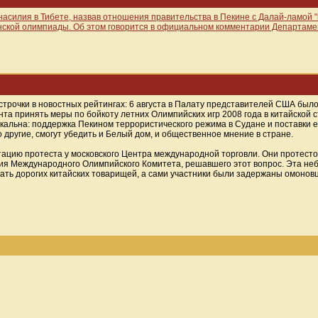
 насилия в Тибете, назвав отношения правительства в Пекине с Далай-ламой 
инской олимпиады. Об этом говорится в официальном комментарии Департам
трочки в новостных рейтингах: 6 августа в Палату представителей США было
та принять меры по бойкоту летних Олимпийских игр 2008 года в китайской с
кальна: поддержка Пекином террористического режима в Судане и поставки 
 другие, смогут убедить и Белый дом, и общественное мнение в стране.
стацию протеста у московского Центра международной торговли. Они протест
ния Международного Олимпийского Комитета, решавшего этот вопрос. Эта н
ать дорогих китайских товарищей, а сами участники были задержаны омонов