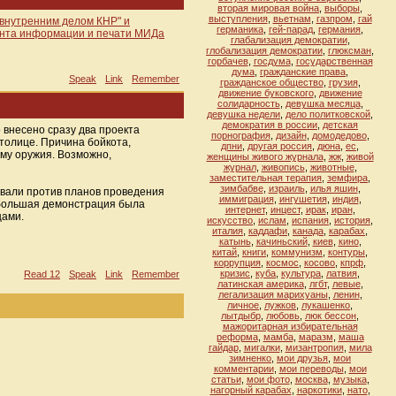
вторая мировая война
,
выборы
,
выступления
,
вьетнам
,
газпром
,
гай
"внутренним делом КНР" и
германика
,
гей-парад
,
германия
,
ента информации и печати МИДа
глабализация демократии
,
глобализация демократии
,
глюксман
,
горбачев
,
госдума
,
государственная
дума
,
гражданские права
,
Speak
Link
Remember
гражданское общество
,
грузия
,
движение буковского
,
движение
солидарность
,
девушка месяца
,
девушка недели
,
дело политковской
,
демократия в россии
,
детская
 внесено сразу два проекта
порнография
,
дизайн
,
домодедово
,
толице. Причина бойкота,
дпни
,
другая россия
,
дюна
,
ес
,
ему оружия. Возможно,
женщины живого журнала
,
жж
,
живой
журнал
,
живопись
,
животные
,
заместительная терапия
,
земфира
,
зимбабве
,
израиль
,
илья яшин
,
овали против планов проведения
иммиграция
,
ингушетия
,
индия
,
ебольшая демонстрация была
интернет
,
инцест
,
ирак
,
иран
,
цами.
искусство
,
ислам
,
испания
,
история
,
италия
,
каддафи
,
канада
,
карабах
,
катынь
,
качиньский
,
киев
,
кино
,
китай
,
книги
,
коммунизм
,
контуры
,
коррупция
,
космос
,
косово
,
кпрф
,
кризис
,
куба
,
культура
,
латвия
,
Read 12
Speak
Link
Remember
латинская америка
,
лгбт
,
левые
,
легализация марихуаны
,
ленин
,
личное
,
лужков
,
лукашенко
,
лытдыбр
,
любовь
,
люк бессон
,
мажоритарная избирательная
реформа
,
мамба
,
маразм
,
маша
гайдар
,
мигалки
,
мизантропия
,
мила
зимненко
,
мои друзья
,
мои
комментарии
,
мои переводы
,
мои
статьи
,
мои фото
,
москва
,
музыка
,
нагорный карабах
,
наркотики
,
нато
,