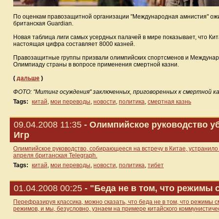
По оценкам правозащитной организации "Международная амнистия" ожид
британская Guardian.
Новая таблица лиги самых усердных палачей в мире показывает, что Ки
настоящая цифра составляет 8000 казней.
Правозащитные группы призвали олимпийских спортсменов и Междунар
Олимпиаду страны в вопросе применения смертной казни.
(
дальше
)
ФОТО: "Митинг осуждения" заключенных, приговоренных к смертной каз
Tags:
китай
,
мои переводы
,
новости
,
политика
,
смертная казнь
09.04.2008 11:35
- Олимпийское руководство уб
Игр
Олимпийское руководство, собирающееся на встречу в Китае, устранило
апреля британская Telegraph.
Tags:
китай
,
мои переводы
,
новости
,
политика
,
тибет
01.04.2008 00:25
- "Беда не в том, что режимы
Перефразируя классика, можно сказать, что беда не в том, что режимы 
режимов, и мы, безусловно, узнаем на примере китайского коммунистиче