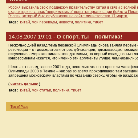
Россия выразила свою поддержку правительству Китая в связи с волной
охарактеризовав как "непримлемые" попытки организации бойкота Пек
России, который был опубликован на сайте министерства 17 марта.
Tags:
китай
,
мои переводы
,
новости
,
политика
,
тибет
14.08.2007 19:01
- О спорт, ты – политика!
Несколько дней назад тема пекинской Олимпиады снова заняла первые с
резолюции – от демократов и от республиканцев, призывающих президен
озвученная американскими законодателями, на первый взгляд весьма ло
конгрессменам кажется, что именно эти аргументы лучше, чем какие-либо
Шесть лет назад, в июле 2001 года, несколько человек провели манифе
Олимпиады 2008 в Пекине – как раз во время проходившего там заседа
запрещена московскими властями по указанию сверху, чтобы не раздраж
(
читать дальше
)
Tags:
китай
,
мои статьи
,
политика
,
тибет
Top of Page