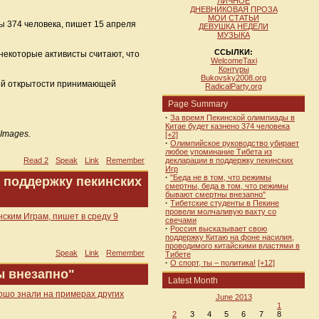
ЛИЧНОЕ
ДНЕВНИКОВАЯ ПРОЗА
МОИ СТАТЬИ
ы 374 человека, пишет 15 апреля
ДЕВУШКА НЕДЕЛИ
МУЗЫКА
ССЫЛКИ:
некоторые активисты считают, что
WelcomeTaxi
Контуры
Bukovsky2008.org
ей открытости принимающей
RadicalParty.org
Page Summary
·
За время Пекинской олимпиады в
Китае будет казнено 374 человека
Images.
[+2]
·
Олимпийское руководство убирает
любое упоминание Тибета из
Read 2
Speak
Link
Remember
декларации в поддержку пекинских
Игр
·
"Беда не в том, что режимы
 поддержку пекинских
смертны, беда в том, что режимы
бывают смертны внезапно"
·
Тибетские студенты в Пекине
провели молчаливую вахту со
ским Играм, пишет в среду 9
свечами
·
Россия высказывает свою
поддержку Китаю на фоне насилия,
проводимого китайскими властями в
Speak
Link
Remember
Тибете
·
О спорт, ты – политика!
[+12]
ы внезапно"
Latest Month
рошо знали на примерах других
June 2013
1
2
3
4
5
6
7
8