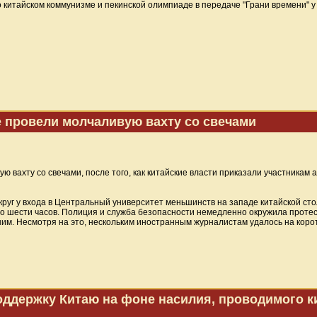
 китайском коммунизме и пекинской олимпиаде в передаче "Грани времени" у
е провели молчаливую вахту со свечами
 вахту со свечами, после того, как китайские власти приказали участникам 
 круг у входа в Центральный университет меньшинств на западе китайской ст
оло шести часов. Полиция и служба безопасности немедленно окружила прот
им. Несмотря на это, нескольким иностранным журналистам удалось на коротк
оддержку Китаю на фоне насилия, проводимого к