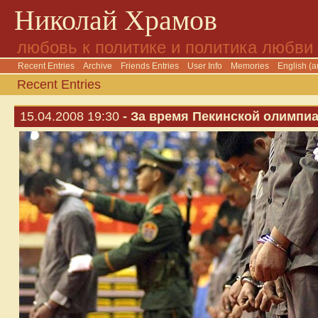
Николай Храмов
любовь к политике и политика любви
Recent Entries
Archive
Friends Entries
User Info
Memories
English (a
Recent Entries
15.04.2008 19:30
- За время Пекинской олимпиа