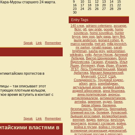
9
10
11
12
13
14
15
 Кара-Мурзы старшего 24 марта.
16
17
18
19
20
21
22
23
24
25
26
27
28
29
30
Entry Tags
140 слов
,
adriano celentano
,
assange
,
flickr
,
g8
,
gay pride
,
google
,
homo
soveticus
,
homo sovetikus
,
hunter
bryce
,
iggy pop
,
lady gaga
,
larry flint
,
laurie anderson
,
leonard cohen
,
ljr
,
Speak
Link
Remember
marco pannella
,
met-art
,
milla jovovich
,
mr parker
,
ronald reagan
,
sarah
brightman
,
sasha grey
,
welcometaxi
,
wikileaks
,
yello
,
Антон Носик
,
Артемий
Лебедев
,
Виктор Шендерович
,
Воплi
Вiдоплясова
,
Гагарин
,
Израиль
,
Илья
Яшин
,
Интернет
,
Ирак
,
Иран
,
Италия
,
ЛГБТ
,
Лесь Подерев'янський
,
Мария
Арбатова
,
Михаил Армалинский
,
антикитайских протестов в
Мумугейт
,
СССР
,
США
,
Солидарность
,
Трудовой кодекс
,
аборт
,
авто
,
азербайджан
,
олицы – так описывает этот
актуальный архив
,
анджей вайда
,
естующих плотным кольцом,
андрей абросимов
,
анна бешнова
,
ое время вступить в контакт с
анна политковская
,
анонсы
,
антиклерикализм
,
антимилитаризм
,
антифа
,
армения
,
аудио
,
банки
,
барак обама
,
бахмина
,
безопасность
,
беларусь
,
биография
,
ближний восток
,
боливия
,
буковский
,
бывшая югославия
,
великобритания
,
Speak
Link
Remember
венгрия
,
видео
,
вирусы
,
вич/спид
,
вконтакте
,
возраст согласия
,
война
,
итайскими властями в
война в грузии
,
война с грузией
,
всемирная организация демократий
,
вступление россии в евросоюз
,