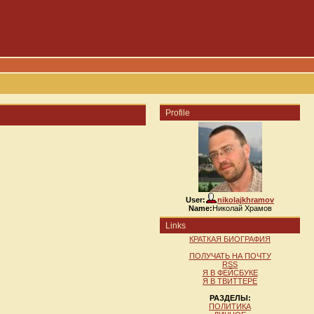
Profile
User:
nikolajkhramov
Name:
Николай Храмов
Links
КРАТКАЯ БИОГРАФИЯ
ПОЛУЧАТЬ НА ПОЧТУ
RSS
Я В ФЕЙСБУКЕ
Я В ТВИТТЕРЕ
РАЗДЕЛЫ:
ПОЛИТИКА