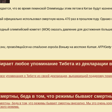
ается, что во время пекинской Олимпиады этим летом в Китае будут казнен
тай официально использовал смертную казнь 470 раз в прошлом году. Однако 
одный олимпийский комитет (МОК) оказать давление для достижения больш
ни, проводящийся на стадионе города Вэньжу на востоке Китая. AFP/Getty 
ирает любое упоминание Тибета из декларации в
 все упоминания о Тибете из своей декларации, выражающей поддержку пекин
 смертны, беда в том, что режимы бывают смертн
смертны, беда в том, что режимы бывают смертны внезапно. Мы это очень хо
ского режима.