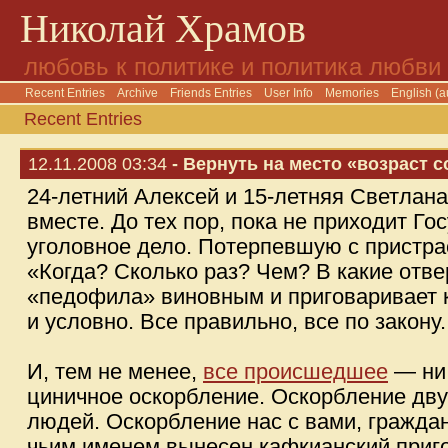
Николай Храмов
любовь к политике и политика любви
Recent Entries
Archive
Friends Entries
User Info
Memories
English (a
Recent Entries
12.11.2008 03:34
- Вернуть на место «возраст с
24-летний Алексей и 15-летняя Светлана
вместе. До тех пор, пока не приходит Го
уголовное дело. Потерпевшую с пристр
«Когда? Сколько раз? Чем? В какие отве
«педофила» виновным и приговаривает 
и условно. Все правильно, все по закону.
И, тем не менее,
все происшедшее
— ни 
циничное оскорбление. Оскорбление дву
людей. Оскорбление нас с вами, гражда
чьим именем вынесен кафкианский приг