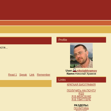
Profile
стя...
User:
nikolajkhramov
Name:
Николай Храмов
Read 1
Speak
Link
Remember
Links
КРАТКАЯ БИОГРАФИЯ
ПОЛУЧАТЬ НА ПОЧТУ
RSS
Я В ФЕЙСБУКЕ
Я В ТВИТТЕРЕ
РАЗДЕЛЫ:
ПОЛИТИКА