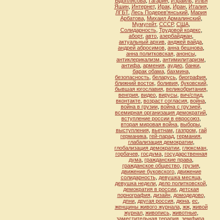
Вiдоплясова
,
Гагарин
,
Израиль
,
Илья
Яшин
,
Интернет
,
Ирак
,
Иран
,
Италия
,
ЛГБТ
,
Лесь Подерев'янський
,
Мария
Арбатова
,
Михаил Армалинский
,
Мумугейт
,
СССР
,
США
,
Солидарность
,
Трудовой кодекс
,
аборт
,
авто
,
азербайджан
,
актуальный архив
,
анджей вайда
,
андрей абросимов
,
анна бешнова
,
анна политковская
,
анонсы
,
антиклерикализм
,
антимилитаризм
,
антифа
,
армения
,
аудио
,
банки
,
барак обама
,
бахмина
,
безопасность
,
беларусь
,
биография
,
ближний восток
,
боливия
,
буковский
,
бывшая югославия
,
великобритания
,
венгрия
,
видео
,
вирусы
,
вич/спид
,
вконтакте
,
возраст согласия
,
война
,
война в грузии
,
война с грузией
,
всемирная организация демократий
,
вступление россии в евросоюз
,
вторая мировая война
,
выборы
,
выступления
,
вьетнам
,
газпром
,
гай
германика
,
гей-парад
,
германия
,
глабализация демократии
,
глобализация демократии
,
глюксман
,
горбачев
,
госдума
,
государственная
дума
,
гражданские права
,
гражданское общество
,
грузия
,
движение буковского
,
движение
солидарность
,
девушка месяца
,
девушка недели
,
дело политковской
,
демократия в россии
,
детская
порнография
,
дизайн
,
домодедово
,
дпни
,
другая россия
,
дюна
,
ес
,
женщины живого журнала
,
жж
,
живой
журнал
,
живопись
,
животные
,
заместительная терапия
,
земфира
,