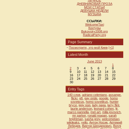
ЛИЧНОЕ
ДНЕВНИКОВАЯ ПРОЗА
МОИ СТАТЬИ
ДЕВУШКА НЕДЕЛИ
МУЗЫКА
ССЫЛКИ:
WelcomeTaxi
Контуры
Bukovsky2008.org
RadicalParty.org
Page Summary
·
Посмотрите, это мой Киев
[+1]
Latest Month
June 2013
1
2
3
4
5
6
7
8
9
10
11
12
13
14
15
16
17
18
19
20
21
22
23
24
25
26
27
28
29
30
Entry Tags
140 слов
,
adriano celentano
,
assange
,
flickr
,
g8
,
gay pride
,
google
,
homo
soveticus
,
homo sovetikus
,
hunter
bryce
,
iggy pop
,
lady gaga
,
larry flint
,
laurie anderson
,
leonard cohen
,
ljr
,
marco pannella
,
met-art
,
milla jovovich
,
mr parker
,
ronald reagan
,
sarah
brightman
,
sasha grey
,
welcometaxi
,
wikileaks
,
yello
,
Антон Носик
,
Артемий
Лебедев
,
Виктор Шендерович
,
Воплi