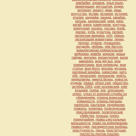
зимбабве
,
израиль
,
илья яшин
,
иммиграция
,
ингушетия
,
индия
,
интернет
,
инцест
,
ирак
,
иран
,
искусство
,
ислам
,
испания
,
история
,
италия
,
каддафи
,
канада
,
карабах
,
катынь
,
качиньский
,
киев
,
кино
,
китай
,
книги
,
коммунизм
,
контуры
,
коррупция
,
космос
,
косово
,
кпрф
,
кризис
,
куба
,
культура
,
латвия
,
латинская америка
,
лгбт
,
левые
,
легализация марихуаны
,
ленин
,
личное
,
лужков
,
лукашенко
,
лытдыбр
,
любовь
,
люк бессон
,
мажоритарная избирательная
реформа
,
мамба
,
маразм
,
маша
гайдар
,
мигалки
,
мизантропия
,
мила
зимненко
,
мои друзья
,
мои
комментарии
,
мои переводы
,
мои
статьи
,
мои фото
,
москва
,
музыка
,
нагорный карабах
,
наркотики
,
нато
,
нбп
,
ненасилие
,
неонацизм
,
нефть
,
нидерланды
,
никита белых
,
новости
,
нудизм
,
обама
,
обзор сми
,
общество
,
октябрь 1993
,
олег козловский
,
олег
козырев
,
опера
,
опк
,
оппозиция
,
опрос
,
отказ от военной службы по
убеждениям
,
отмена воинской
повинности
,
отмена призыва
,
паннелла
,
пацталом
,
педофилия
,
плакаты
,
политика
,
политические
преследования
,
политические
убийства
,
польша
,
порно
,
порнография
,
права сексуальных
меньшинств
,
право на информацию
,
правосудие
,
президентские выборы
,
преступность
,
проза
,
проституция
,
протесты против пошлин
,