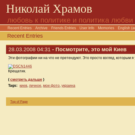
Николай Храмов
любовь к политике и политика любви
Recent Entries
Archive
Friends Entries
User Info
Memories
English (a
Recent Entries
28.03.2008 04:31
- Посмотрите, это мой Киев
Эти фотографии ни на что не претендуют. Это просто взгляд, которым я у
Крещатик.
(
смотреть дальше
)
Tags:
киев
,
личное
,
мои фото
,
украина
Top of Page