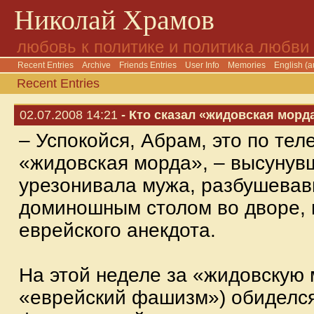
Николай Храмов
любовь к политике и политика любви
Recent Entries
Archive
Friends Entries
User Info
Memories
English (a
Recent Entries
02.07.2008 14:21
- Кто сказал «жидовская морд
– Успокойся, Абрам, это по тел
«жидовская морда», – высунувш
урезонивала мужа, разбушевав
доминошным столом во дворе, 
еврейского анекдота.
На этой неделе за «жидовскую 
«еврейский фашизм») обиделс