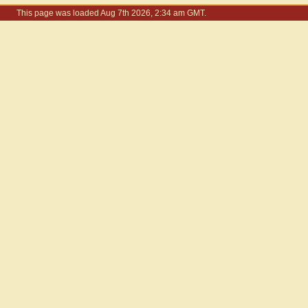
This page was loaded Aug 7th 2026, 2:34 am GMT.