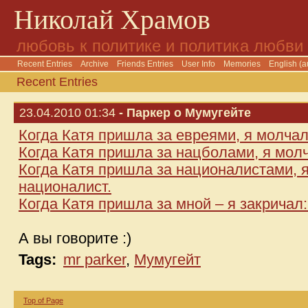
Николай Храмов
любовь к политике и политика любви
Recent Entries
Archive
Friends Entries
User Info
Memories
English (a
Recent Entries
23.04.2010 01:34
- Паркер о Мумугейте
Когда Катя пришла за евреями, я молчал 
Когда Катя пришла за нацболами, я молч
Когда Катя пришла за националистами, я
националист.
Когда Катя пришла за мной – я закричал:
А вы говорите :)
Tags:
mr parker
,
Мумугейт
Top of Page