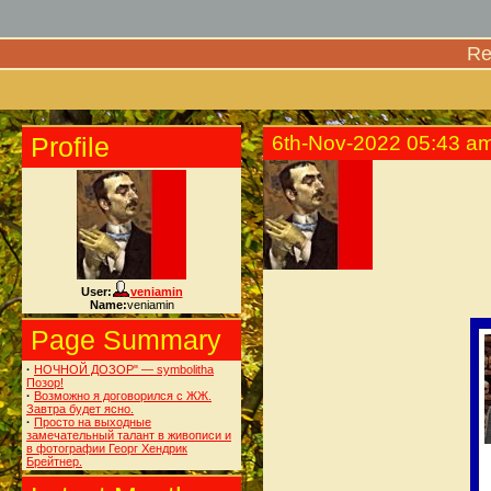
Re
Profile
6th-Nov-2022 05:43 a
User:
veniamin
Name:
veniamin
Page Summary
·
НОЧНОЙ ДОЗОР" — symbolithа
Позор!
·
Возможно я договорился с ЖЖ.
Завтра будет ясно.
·
Просто на выходные
замечательный талант в живописи и
в фотографии Георг Хендрик
Брейтнер.