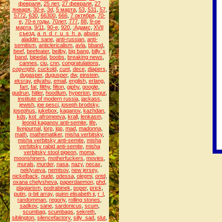
февраля
,
25 лет
,
27 февраля
,
27
января
,
30-е
,
3d
,
5 марта
,
53
,
531
,
57
,
5772
,
630
,
66300
,
666
,
7 октября
,
70-
е
,
70-е годы
,
70лет
,
777
,
88
,
9-ое
марта
,
9/11
,
90-е
,
920
,
:Адамс
,
XVII
съезд
,
a_n_d_r_u_s_h_a
,
abuse
,
aladdin_sane
,
anti-russian
,
anti-
semitism
,
anticlericalism
,
avla
,
bband
,
beef
,
beefeater
,
beilby
,
big bang
,
billy`s
band
,
bipedal
,
boobs
,
breaking news
,
cannes
,
ciu
,
cnn
,
congratulations
,
copyright
,
cuckold
,
cunt
,
dece
,
diapers
,
dugasper
,
dugusper
,
dw
,
einstein
,
eksray
,
eliyahu
,
email
,
english
,
erlang
,
fart
,
fat
,
filthy
,
filton
,
giphy
,
google
,
gudrun
,
hitler
,
hoodlum
,
hyperion
,
imgur
,
institute of modern russia
,
jackass
,
jewish
,
joe pesci
,
joseph brodsky
,
josephus
,
jukebox
,
kaganov
,
kazhdan
,
kds
,
kot_afromeeva
,
krall
,
lenkasm
,
leonid kaganov anti-semite
,
life
,
livejournal
,
lorp
,
lqp
,
mad
,
madonna
,
math
,
mathematiker
,
misha verbitsky
,
misha verbitsky anti-semite
,
misha
verbitsky rabid anti-semite
,
misha
verbitsky stool pigeon
,
moma
,
moonshiners
,
motherfuckers
,
movies
,
murals
,
murder
,
nasa
,
nazy
,
necax
,
neklyueva
,
nemtsov
,
new jersey
,
nickelback
,
nude
,
odessa
,
olegmi
,
ontd
,
oxana chelysheva
,
paperdaemon
,
phd
,
plagiarism
,
podrabinek
,
poper
,
prick
,
putin
,
q-bit array
,
quinn elisabeth ii
,
r_l
,
randomman
,
regoriy
,
rolling stones
,
sadkov
,
sane
,
sardonicus
,
scum
,
scumbag
,
scumbags
,
sekreth
,
siblington
,
silencefactory
,
silly_sad
,
slut
,