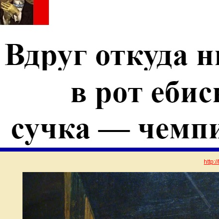
http:/