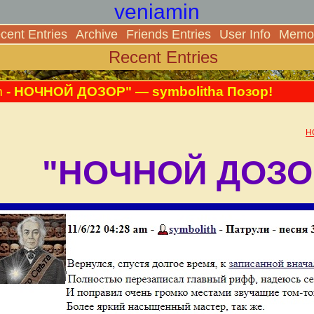
veniamin
cent Entries
Archive
Friends Entries
User Info
Memor
Recent Entries
m
- НОЧНОЙ ДОЗОР" — symbolithа Позор!
Н
"НОЧНОЙ ДОЗО