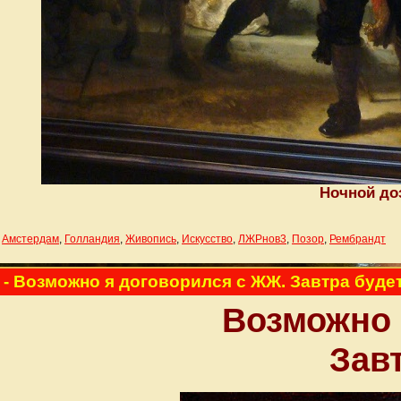
Ночной доз
,
Амстердам
,
Голландия
,
Живопись
,
Искусство
,
ЛЖРнов3
,
Позор
,
Рембрандт
- Возможно я договорился с ЖЖ. Завтра будет
Возможно 
Завт