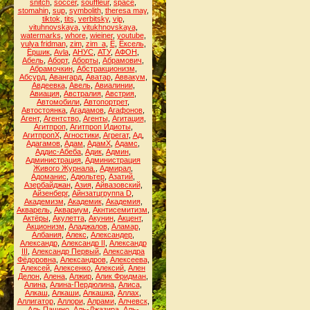
snitch
,
soccer
,
souffleur
,
space
,
stomahin
,
sup
,
symbolith
,
theresa may
,
tiktok
,
tits
,
verbitsky
,
vip
,
vituhnovskaya
,
vitukhnovskaya
,
watermarks
,
whore
,
wieiner
,
youtube
,
yulya fridman
,
zim
,
zim_a
,
Ё
,
Ёксель
,
Ёршик
,
Аvla
,
АНУС
,
АТУ
,
АФОН
,
Абель
,
Аборт
,
Аборты
,
Абрамович
,
Абрамочкин
,
Абстракционизм
,
Абсурд
,
Авангард
,
Аватар
,
Аввакум
,
Авдеевка
,
Авель
,
Авиалинии
,
Авиация
,
Австралия
,
Австрия
,
Автомобили
,
Автопортрет
,
Автостоянка
,
Агадамов
,
Агафонов
,
Агент
,
Агентство
,
Агенты
,
Агитация
,
Агитпроп
,
Агитпроп Идиоты
,
АгитпропХ
,
Агностики
,
Агрегат
,
Ад
,
Адагамов
,
Адам
,
АдамХ
,
Адамс
,
Аддис-Абеба
,
Адик
,
Админ
,
Администрация
,
Администрация
Живого Журнала.
,
Адмирал
,
Адоманис
,
Адюльтер
,
Азатий
,
Азербайджан
,
Азия
,
Айвазовский
,
Айзенберг
,
Айнзатцгруппа D
,
Академизм
,
Академик
,
Академия
,
Акварель
,
Аквариум
,
Акнтисемитизм
,
Актёры
,
Акулетта
,
Акунин
,
Акцент
,
Акционизм
,
Аладжалов
,
Аламар
,
Албания
,
Алекс
,
Александер
,
Александр
,
Александр II
,
Александр
III
,
Александр Первый
,
Александра
Фёдоровна
,
Александров
,
Алексеева
,
Алексей
,
Алексенко
,
Алексий
,
Ален
Делон
,
Алена
,
Алжир
,
Алик Фридман
,
Алина
,
Алина-Пердюлина
,
Алиса
,
Алкаш
,
Алкаши
,
Алкашка
,
Аллах
,
Аллигатор
,
Аллори
,
Алрами
,
Алчевск
,
Аль Пачино
,
Аль-Джазира
,
Аль-