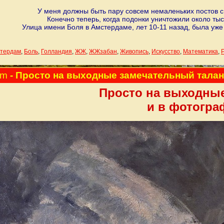
У меня должны быть пару совсем немаленьких постов с 
Конечно теперь, когда подонки уничтожили около тыс
Улица имени Боля в Амстердаме, лет 10-11 назад, была уж
тердам
,
Боль
,
Голландия
,
ЖЖ
,
ЖЖзабан
,
Живопись
,
Искусство
,
Математика
,
am
- Просто на выходные замечательный талан
Просто на выходные
и в фотогра