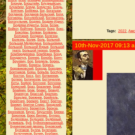
Блонди
,
Блоштейн
,
Блудныйсын
,
Блумберг
,
Бляди
,
Блядство
,
Блядь
,
Бляткин
,
Бобёжка
,
Бог
,
Богатыри
,
Богданов
,
Богданов-Бельский
,
Боги
,
Боговеры
,
Боголюбский
,
Богоматерь
,
Богохульник
,
Бодлер
,
Бодряк-Идиот
,
Бодряки-Идиоты
,
Боза
,
Бозик
,
Бойкот
,
Бойтнер
,
Боколл
,
Бокр
,
Бокс
,
Tags:
2022
,
Амс
Боксёры
,
Болван
,
Болваны
,
Болгария
,
Болдини
,
Болезни
,
Болезнь
,
Болик
,
Боль
,
Больной
,
Большая Медведица
,
Большевики
,
10th-Nov-2017 09:13 
Большой
,
Большой Взрыв
,
Большой
театр
,
Большой террор
,
Бомба
,
Бомбардировка
,
Бомбёжка
,
Бонд
,
Бондарчук
,
Боннер
,
Бонобо
,
Бонч-
Бруевич
,
Бор
,
Бордель
,
Борец
,
Борис
,
Борисы
,
Борись
,
Боровиковский
,
Борода
,
Бородин
,
Бортников
,
Борщ
,
Борьба
,
Босбум
,
Бостон
,
Босх
,
Бот
,
Ботвинник
,
Ботеро
,
Ботичелли
,
Боттичелли
,
Боты
,
Бофор
,
Боччоне
,
Боччони
,
Боярский
,
Браз
,
Бразилия
,
Брай
,
Брайнин
,
Брак
,
Брамс
,
Брандт
,
Бранкузи
,
Брассай
,
Браткин
,
Браудер
,
Брежнев
,
Брейгель
,
Брейтнер
,
Бремер
,
Брест
,
Бретон
,
Брижит
,
Бритни Спирс
,
Бродский
,
Брозтито
,
Бромптон
,
Бронза
,
Бронников
,
Брукс
,
Бруштейн
,
Брюки
,
Брюллов
,
Брюс Виллис
,
Бугеро
,
Буденовцы
,
Будущее
,
Будённый
,
Буживаль
,
Буй
,
Буйнопомешанный
,
Букингемский дворец
,
Буковский
,
Булгаков
,
Булла
,
Булочкин
,
Булочников
,
Бунин
,
Бурбаки
,