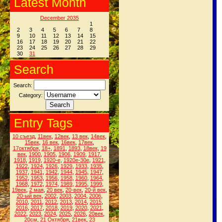
Latest Month
December 2035
1
2
3
4
5
6
7
8
9
10
11
12
13
14
15
16
17
18
19
20
21
22
23
24
25
26
27
28
29
30
31
Search
Search:
Category:
Entry Tags
10 съезд
,
11век
,
12век
,
13 век
,
14век
,
15век
,
16 век
,
16век
,
17век
,
17октября
,
18+
,
1891
,
1893
,
18век
,
19
век
,
1900
,
1905
,
1906
,
1909
,
1917
,
1918
,
1919
,
1920-е
,
1920е-30е
,
1921
,
1922
,
1924
,
1926
,
1929
,
1933
,
1935
,
1937
,
1941
,
1942
,
1944
,
1945
,
1947
,
1952
,
1953
,
1956
,
1958
,
1960
,
1964
,
1968
,
1972
,
1974
,
1989
,
1995
,
1999
,
19век
,
2 мая
,
20 век
,
20-век
,
20-й век
,
20-ый век
,
2002
,
2003
,
2004
,
2006
,
2010
,
2011
,
2012
,
2013
,
2014
,
2015
,
2016
,
2017
,
2018
,
2019
,
2020
,
2021
,
2022
,
2023
,
2024
,
2025
,
2026
,
20век
,
20см
,
21 Октября
,
21век
,
23