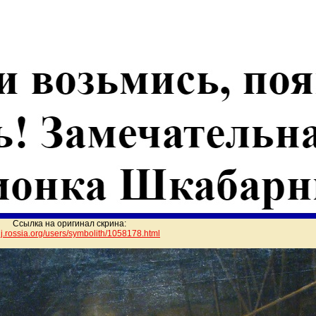
Ссылка на оригинал скрина:
/lj.rossia.org/users/symbolith/10
58178.html