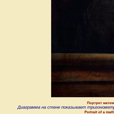
Портрет матем
Диаграмма на стене показывает тригонометри
Portrait of a mat