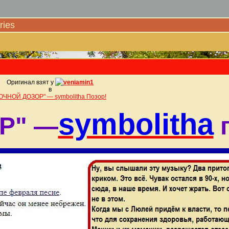
ies
Оригинал взят у
veniamin1
в
ОЧНОЙ ДОЗОР" — symbolithа Позор!
symbolithа
Р" —
п