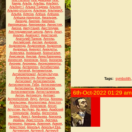
Каида
,
Альба
,
Альбац
,
Альберт
,
Альберт I
,
Альма-Тадема
,
Альпер
,
Альпер-отсосун
,
Альтман
,
АльтманХ
,
Альфа
,
Аляска
,
Алёша
,
Алёшка
,
Алёшка-придурок
,
Амальрик
,
Аманда
,
Америк
,
Америка
,
Американцы
,
Америкюки
,
Амнистия
,
Амона
,
Ампутация
,
Амстердам
,
Амстердамская школа
,
Амур
,
Анал
,
Анализ
,
Анархист
,
Анастасия
,
Анатолий Панков
,
Ангелы
,
Английский
,
Англия
,
Андреев
,
Андромеда
,
Андроников
,
Андропов
,
Андрюша
,
Анекдот
,
Анекдоты
,
Анжелика
,
Анимация
,
Анинаталия
,
Анисимов
,
Анклав
,
Анна Каренина
,
Аннексия
,
Анненков
,
Анон
,
Анонизм
,
Аноним
,
Анонимы
,
Анонкомменты
,
Аноны
,
Антверпен
,
Антибиотики
,
Антигей
,
Антиемитизм
,
Антикомпромат
,
Антикультура
,
Антилопа гну
,
Антипушкин
,
Tags:
symbolith
Антисемит
,
Антисемитизм
,
Антисемитизм. ГеБе
,
Антисемитим
,
Антисемиты
,
Антисемтизм
,
6th-Oct-2022 01:29 am
Антисенмитизм
,
Антисталинизм
,
Антон
,
Антонеску
,
Антракт
,
Антропология
,
Анус
,
Анусы
,
Аононы
,
Апельсины
,
Апологетика
,
Апостол
,
Апостолы
,
Апреликов
,
Апсит
,
Апухтин
,
Ар Нуво
,
Ар деко
,
Арабский
терроризм
,
Арабы
,
Аргентина
,
Ардеко
,
Арест
,
Арефьева
,
Аризона
,
Арийцы
,
Аристотель
,
Арктика
,
Арлекино
,
Армада
,
Армения
,
Армия
,
Армстронг
,
Арнольд
,
Арнольд Ева
,
Артемизия
,
Артемуй
,
Артемуй