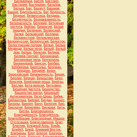
Басманный
,
Басня
,
Бассано
,
Бастилия
,
Бастрыкин
,
Баталов
,
Батька
,
Бах
,
Бахмут
,
Башмак
,
Башня
,
Бдительность
,
Бег
,
Бедность
,
Бедные
,
Безвкусица
,
Бездарь
,
Бездетность
,
Безнаказанность
,
Безопасность
,
Безумие
,
Безумная
частота
,
Бейлис
,
Бекингэм
,
Белая
гвардия
,
Беленкин
,
Белинский
,
Белки
,
Белковский
,
Беллини
,
Беломестнов
,
Беломлинская
,
Белорруссия
,
Белоруссия
,
Белосток
,
Белостокский погром
,
Белые
,
Белые
Медведи
,
Белые ночи
,
Белый
,
Белый
дом
,
Белых
,
Бельгия
,
Беляев
,
Беляев-Гинтовт
,
Бензиновая
,
Бензиновая пила
,
Бензопила
,
Бенкендорф
,
Бенсон
,
Бербер
,
Берберова
,
Берггольц
,
Бергман
,
Бердник
,
Бердяев
,
Берег
,
Березовский
,
Беременность
,
Берия
,
Берлин
,
Бернар
,
Бернштам
,
Беро
,
Берсерк
,
Берёзовая роща
,
Берёзы
,
Беслан
,
Бета-версия
,
Бетховен
,
Бешеная Частота
,
Бешенство
,
Бешенство матки
,
Бешеный
Антисемитизм
,
Беэр-Шева
,
Бибик
,
Библиотека
,
Библия
,
Бигдан
,
Бизнес
,
Бизоны
,
Бикнел
,
Билл
,
Билогия
,
Био
,
Биология
,
Бирюлёво
,
Бисмарк
,
Бита
,
Битлы
,
Благовещенск
,
Благодарность
,
Благодетель
,
Благообразие
,
Благородная. Машка-
Отсосашка
,
Благославенна
,
Блат
,
Блатняк
,
Бледный Конь
,
Блейк
,
БлейкХ
,
Блеф
,
Ближний Восток
,
Близнецы
,
Блог
,
Блогер
,
Блогеры
,
Блоги
,
Блок
,
Блокада
,
Блокирование
,