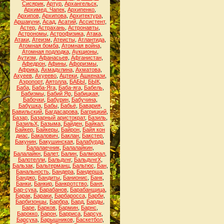
Сисярик
,
Артур
,
Архангельск
,
Архимед. Чапек
,
Архипенко
,
Архипов
,
Архипова
,
Архитектура
,
Аршакуни
,
Асад
,
Асатий
,
Ассистент
,
Астер
,
Астрахань
,
Астронавты
,
Астрономы
,
Астрофизика
,
Атака
,
Атаки
,
Атеизм
,
Атеисты
,
Атлантида
,
Атомная бомба
,
Атомная война
,
Атомная подлодка
,
Аукционы
,
Аутизм
,
Афанасьев
,
Афганистан
,
Афедрон
,
Афины
,
Афоризмы
,
Африка
,
Ахмадулина
,
Ахматова
,
Ахуеев
,
Ахуеево
,
Ацтеки
,
Ашкенази
,
Аэропорт
,
Аятолла
,
БАБЫ
,
БЫК
,
Баба
,
Баба-Яга
,
Баба-яга
,
Бабель
,
Бабизмы
,
Бабий Яр
,
Бабицкая
,
Бабочки
,
Бабурин
,
Бабучина
,
Бабушка
,
Бабы
,
Бабьё
,
Бавария
,
Бавильский
,
Багдасарова
,
Багрицкий
,
Базар
,
Базарный аристократ
,
Базиль
,
БазильХ
,
Базыма
,
Байден
,
Байкал
,
Байкер
,
Байкеры
,
Байрон
,
Байя кон
диас
,
Бакалович
,
Баклан
,
Бакстер
,
Бакунин
,
Бакушинская
,
Балабурда
,
Балалаечник
,
Балалайкин
,
Балалайкн
,
Балет
,
Балин
,
Балморал
,
Балотелли
,
Бальдунг
,
БальдунгХ
,
Бальзак
,
Бальтерманц
,
Бальтюс
,
Бан
,
Банальность
,
Бандера
,
Бандерша
,
Банджо
,
Бандиты
,
Банионис
,
Банк
,
Банки
,
Банкир
,
Банкротство
,
Баня
,
Бар-сука
,
Барабанов
,
Барабанщица
,
Барак
,
Бараки
,
Барбаросса
,
Барби
,
Барбизонцы
,
Барбра
,
Бард
,
Барды
,
Баре
,
Барков
,
Бармин
,
Барнс
,
Барокко
,
Барон
,
Барриса
,
Барсук
,
Барсука
,
Барышников
,
Баскетбол
,