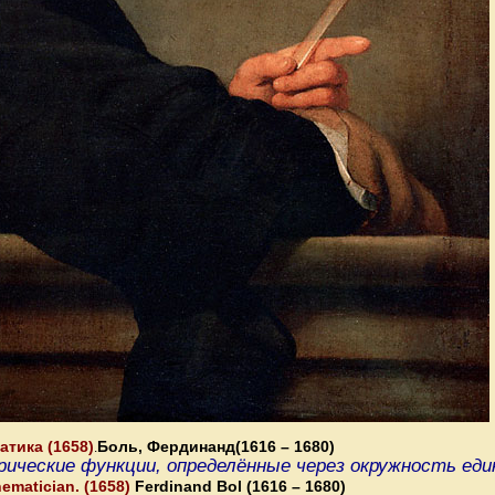
атика (1658)
Боль, Фердинанд(1616 – 1680)
.
ческие функции, определённые через окружность еди
hematician. (1658)
Ferdinand Bol (1616 – 1680)