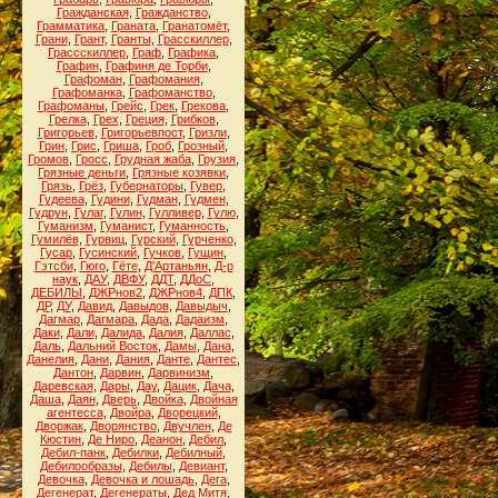
Гражданская
,
Гражданство
,
Грамматика
,
Граната
,
Гранатомёт
,
Грани
,
Грант
,
Гранты
,
Грасскиллер
,
Грассскиллер
,
Граф
,
Графика
,
Графин
,
Графиня де Торби
,
Графоман
,
Графомания
,
Графоманка
,
Графоманство
,
Графоманы
,
Грейс
,
Грек
,
Грекова
,
Грелка
,
Грех
,
Греция
,
Грибков
,
Григорьев
,
Григорьевпост
,
Гризли
,
Грин
,
Грис
,
Гриша
,
Гроб
,
Грозный
,
Громов
,
Гросс
,
Грудная жаба
,
Грузия
,
Грязные деньги
,
Грязные козявки
,
Грязь
,
Грёз
,
Губернаторы
,
Гувер
,
Гудеева
,
Гудини
,
Гудман
,
Гудмен
,
Гудрун
,
Гулаг
,
Гулин
,
Гулливер
,
Гулю
,
Гуманизм
,
Гуманист
,
Гуманность
,
Гумилёв
,
Гурвиц
,
Гурский
,
Гурченко
,
Гусар
,
Гусинский
,
Гучков
,
Гущин
,
Гэтсби
,
Гюго
,
Гёте
,
Д'Артаньян
,
Д-р
наук
,
ДАУ
,
ДВФУ
,
ДДТ
,
ДДоС
,
ДЕБИЛЫ
,
ДЖРнов2
,
ДЖРнов4
,
ДПК
,
ДР
,
ДУ
,
Давид
,
Давыдов
,
Давыдыч
,
Дагмар
,
Дагмара
,
Дада
,
Дадаизм
,
Даки
,
Дали
,
Далида
,
Далия
,
Даллас
,
Даль
,
Дальний Восток
,
Дамы
,
Дана
,
Данелия
,
Дани
,
Дания
,
Данте
,
Дантес
,
Дантон
,
Дарвин
,
Дарвинизм
,
Даревская
,
Дары
,
Дау
,
Дацик
,
Дача
,
Даша
,
Даян
,
Дверь
,
Двойка
,
Двойная
агентесса
,
Двойра
,
Дворецкий
,
Дворжак
,
Дворянство
,
Двучлен
,
Де
Кюстин
,
Де Ниро
,
Деанон
,
Дебил
,
Дебил-панк
,
Дебилки
,
Дебилный
,
Дебилообразы
,
Дебилы
,
Девиант
,
Девочка
,
Девочка и лошадь
,
Дега
,
Дегенерат
,
Дегенераты
,
Дед Митя
,