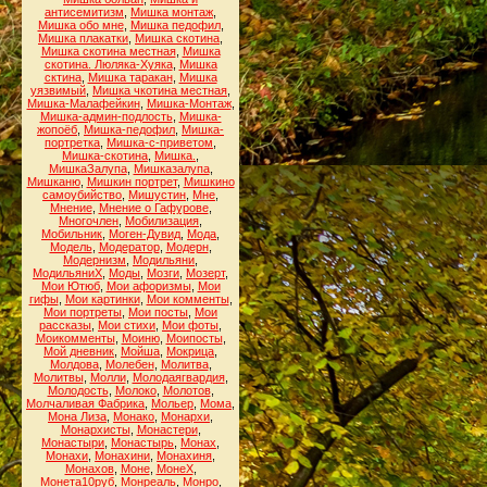
антисемитизм
,
Мишка монтаж
,
Мишка обо мне
,
Мишка педофил
,
Мишка плакатки
,
Мишка скотина
,
Мишка скотина местная
,
Мишка
скотина. Люляка-Хуяка
,
Мишка
сктина
,
Мишка таракан
,
Мишка
уязвимый
,
Мишка чкотина местная
,
Мишка-Малафейкин
,
Мишка-Монтаж
,
Мишка-админ-подлость
,
Мишка-
жопоёб
,
Мишка-педофил
,
Мишка-
портретка
,
Мишка-с-приветом
,
Мишка-скотина
,
Мишка.
,
МишкаЗалупа
,
Мишказалупа
,
Мишканю
,
Мишкин портрет
,
Мишкино
самоубийство
,
Мишустин
,
Мне
,
Мнение
,
Мнение о Гафурове
,
Многочлен
,
Мобилизация
,
Мобильник
,
Моген-Дувид
,
Мода
,
Модель
,
Модератор
,
Модерн
,
Модернизм
,
Модильяни
,
МодильяниХ
,
Моды
,
Мозги
,
Мозерт
,
Мои Ютюб
,
Мои афоризмы
,
Мои
гифы
,
Мои картинки
,
Мои комменты
,
Мои портреты
,
Мои посты
,
Мои
рассказы
,
Мои стихи
,
Мои фоты
,
Моикомменты
,
Моиню
,
Моипосты
,
Мой дневник
,
Мойша
,
Мокрица
,
Молдова
,
Молебен
,
Молитва
,
Молитвы
,
Молли
,
Молодаягвардия
,
Молодость
,
Молоко
,
Молотов
,
Молчаливая Фабрика
,
Мольер
,
Мома
,
Мона Лиза
,
Монако
,
Монархи
,
Монархисты
,
Монастери
,
Монастыри
,
Монастырь
,
Монах
,
Монахи
,
Монахини
,
Монахиня
,
Монахов
,
Моне
,
МонеХ
,
Монета10руб
,
Монреаль
,
Монро
,