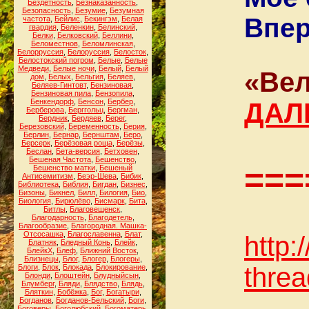
Бездетность
,
Безнаказанность
,
Безопасность
,
Безумие
,
Безумная
Впер
частота
,
Бейлис
,
Бекингэм
,
Белая
гвардия
,
Беленкин
,
Белинский
,
Белки
,
Белковский
,
Беллини
,
Беломестнов
,
Беломлинская
,
Белорруссия
,
Белоруссия
,
Белосток
,
Белостокский погром
,
Белые
,
Белые
Медведи
,
Белые ночи
,
Белый
,
Белый
«Вел
дом
,
Белых
,
Бельгия
,
Беляев
,
Беляев-Гинтовт
,
Бензиновая
,
Бензиновая пила
,
Бензопила
,
Бенкендорф
,
Бенсон
,
Бербер
,
ДАЛ
Берберова
,
Берггольц
,
Бергман
,
Бердник
,
Бердяев
,
Берег
,
Березовский
,
Беременность
,
Берия
,
Берлин
,
Бернар
,
Бернштам
,
Беро
,
Берсерк
,
Берёзовая роща
,
Берёзы
,
Беслан
,
Бета-версия
,
Бетховен
,
Бешеная Частота
,
Бешенство
,
===
Бешенство матки
,
Бешеный
Антисемитизм
,
Беэр-Шева
,
Бибик
,
Библиотека
,
Библия
,
Бигдан
,
Бизнес
,
Бизоны
,
Бикнел
,
Билл
,
Билогия
,
Био
,
Биология
,
Бирюлёво
,
Бисмарк
,
Бита
,
Битлы
,
Благовещенск
,
Благодарность
,
Благодетель
,
Благообразие
,
Благородная. Машка-
Отсосашка
,
Благославенна
,
Блат
,
http:
Блатняк
,
Бледный Конь
,
Блейк
,
БлейкХ
,
Блеф
,
Ближний Восток
,
Близнецы
,
Блог
,
Блогер
,
Блогеры
,
thre
Блоги
,
Блок
,
Блокада
,
Блокирование
,
Блонди
,
Блоштейн
,
Блудныйсын
,
Блумберг
,
Бляди
,
Блядство
,
Блядь
,
Бляткин
,
Бобёжка
,
Бог
,
Богатыри
,
Богданов
,
Богданов-Бельский
,
Боги
,
Боговеры
,
Боголюбский
,
Богоматерь
,