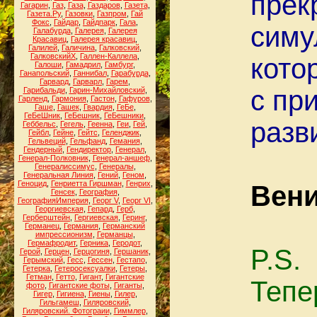
прек
Гагарин
,
Газ
,
Газа
,
Газдаров
,
Газета
,
Газета.Ру
,
Газовки
,
Газпром
,
Гай
Фокс
,
Гайдар
,
Гайдпарк
,
Гала
,
симу
Галабурда
,
Галерея
,
Галерея
Красавиц
,
Галерея красавиц
,
Галилей
,
Галичина
,
Галковский
,
ГалковскийХ
,
Галлен-Каллела
,
кото
Галоши
,
Гамадрил
,
Гамбург
,
Ганапольский
,
Ганнибал
,
Гарабурда
,
Гарвард
,
Гарварл
,
Гарем
,
с пр
Гарибальди
,
Гарин-Михайловский
,
Гарленд
,
Гармония
,
Гастон
,
Гафуров
,
Гаше
,
Гашек
,
Гвардия
,
ГеБе
,
ГеБеШник
,
ГеБешник
,
ГеБешники
,
разв
Геббельс
,
Гегель
,
Геенна
,
Геи
,
Гей
,
Гейбл
,
Гейне
,
Гейтс
,
Геленджик
,
Гельвеций
,
Гельфанд
,
Гемания
,
Гендерный
,
Гендиректор
,
Генерал
,
Генерал-Полковник
,
Генерал-аншеф
,
Генералиссимус
,
Генералы
,
Генеральная Линия
,
Гений
,
Геном
,
Геноцид
,
Генриетта Гиршман
,
Генрих
,
Вен
Генсек
,
География
,
ГеографияИмперия
,
Георг V
,
Георг VI
,
Георгиевская
,
Гепард
,
Герб
,
Герберштейн
,
Гергиевская
,
Геринг
,
Германец
,
Германия
,
Германский
импрессионизм
,
Германцы
,
Гермафродит
,
Герника
,
Геродот
,
P.S.
Герой
,
Герцен
,
Герцогиня
,
Гершаник
,
Герымский
,
Гесс
,
Гессен
,
Гестапо
,
Гетерка
,
Гетеросексуалки
,
Гетеры
,
Гетман
,
Гетто
,
Гигант
,
Гигантские
Тепе
фото
,
Гигантские фоты
,
Гиганты
,
Гигер
,
Гигиена
,
Гиены
,
Гилер
,
Гильгамеш
,
Гиляровский
,
Гиляровский. Фотограии
,
Гиммлер
,