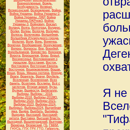
отвр
Военнопленные
,
Вождь
,
Возбудимость
,
Возврат
,
расш
Вознесенский
,
Возрождение
,
Война
,
Война Украины
,
Война Украины-2
,
Война Украины. ЛЖР
,
Война
Украины.ЛЖРнов3
,
Война-
боль
Украины-3
,
Войнович
,
Вокзал
,
Воланд
,
Волга
,
Волгоград
,
Волдерс
,
Волки
,
Волны
,
Вологда
,
Володин
,
Волосы
,
Волочкова
,
Волшебник
,
ужас
Волшебник Изумрудного города
,
Вольтер
,
Воля
,
Вонь
,
Вонючка
,
Вонючки
,
Воображение
,
Вооружение
,
Вопрос
,
Вопросы
,
Вор
,
Воробей
,
Деге
Воробьянинов
,
Воровство
,
Воронеж
,
Ворота
,
Ворошилов
,
Воры
,
Ворьё
,
Воскресенье
,
Воспоминания о
охват
прошлом
,
Восстание
,
Восток
,
Востоковед
,
Восточная Европа
,
Восточное
,
Воцерковление
,
Вошак
,
Воши
,
Вошь. Мишка скотина
,
Вперде
,
Враги
,
Врангель
,
Врачи
,
Врубель
,
Вселенная
,
Вселеннная
,
Всех
банить
,
Всортире
,
Всхлипы
,
Всё с
заглотом
,
Вторая армия
,
Вузы
,
Я не
Вулкан
,
Вшивости
,
Выбегалло
,
Выборы
,
Выборы - 2018
,
Выборы-2018
,
Выборы-2018Ю
,
Выборы-2020
,
Выборы-2021
,
Всел
Выборы-2023
,
Выборы-2024
,
Выборы1
,
Выборы2024
,
Выгребная
яма
,
Выдра
,
Выебать
,
Выпивка
,
"Тиф
Выродки
,
Высоцкий
,
Высоцкий-
цитата
,
Выставка
,
Высшая Власть
,
Выходной
,
Вышнеградский
,
Вьетнам
,
Вюнючка
,
Вяземский
,
ГБ
,
ГМИИ
,
ГНУСЬ
,
ГПУ
,
ГРУ
,
ГТО
,
Габриэль
,