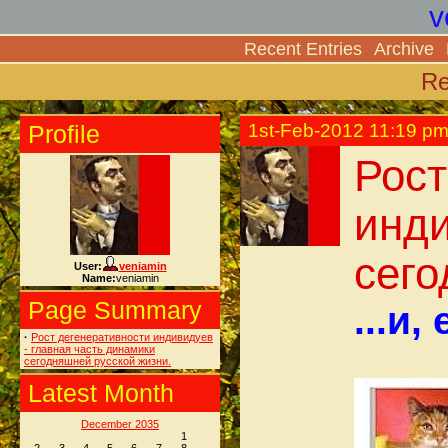
v
Recent Entries
Archive
Re
Profile
1st-Feb-2012 11:19 p
Рост
инди
сего
User:
veniamin
Name:
veniamin
Page Summary
...и
·
Рост дегенеративности индивидуев
- главная часть динамики
сегодняшней русской жизни.
Latest Month
December 2035
1