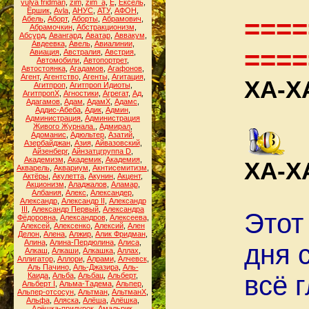
yulya fridman
,
zim
,
zim_a
,
Ё
,
Ёксель
,
Ёршик
,
Аvla
,
АНУС
,
АТУ
,
АФОН
,
====
Абель
,
Аборт
,
Аборты
,
Абрамович
,
Абрамочкин
,
Абстракционизм
,
Абсурд
,
Авангард
,
Аватар
,
Аввакум
,
Авдеевка
,
Авель
,
Авиалинии
,
====
Авиация
,
Австралия
,
Австрия
,
Автомобили
,
Автопортрет
,
Автостоянка
,
Агадамов
,
Агафонов
,
Агент
,
Агентство
,
Агенты
,
Агитация
,
ХА-Х
Агитпроп
,
Агитпроп Идиоты
,
АгитпропХ
,
Агностики
,
Агрегат
,
Ад
,
Адагамов
,
Адам
,
АдамХ
,
Адамс
,
Аддис-Абеба
,
Адик
,
Админ
,
Администрация
,
Администрация
Живого Журнала.
,
Адмирал
,
Адоманис
,
Адюльтер
,
Азатий
,
Азербайджан
,
Азия
,
Айвазовский
,
Айзенберг
,
Айнзатцгруппа D
,
Академизм
,
Академик
,
Академия
,
ХА-Х
Акварель
,
Аквариум
,
Акнтисемитизм
,
Актёры
,
Акулетта
,
Акунин
,
Акцент
,
Акционизм
,
Аладжалов
,
Аламар
,
Албания
,
Алекс
,
Александер
,
Александр
,
Александр II
,
Александр
III
,
Александр Первый
,
Александра
Этот
Фёдоровна
,
Александров
,
Алексеева
,
Алексей
,
Алексенко
,
Алексий
,
Ален
Делон
,
Алена
,
Алжир
,
Алик Фридман
,
Алина
,
Алина-Пердюлина
,
Алиса
,
дня 
Алкаш
,
Алкаши
,
Алкашка
,
Аллах
,
Аллигатор
,
Аллори
,
Алрами
,
Алчевск
,
Аль Пачино
,
Аль-Джазира
,
Аль-
всё 
Каида
,
Альба
,
Альбац
,
Альберт
,
Альберт I
,
Альма-Тадема
,
Альпер
,
Альпер-отсосун
,
Альтман
,
АльтманХ
,
Альфа
,
Аляска
,
Алёша
,
Алёшка
,
Алёшка-придурок
,
Амальрик
,