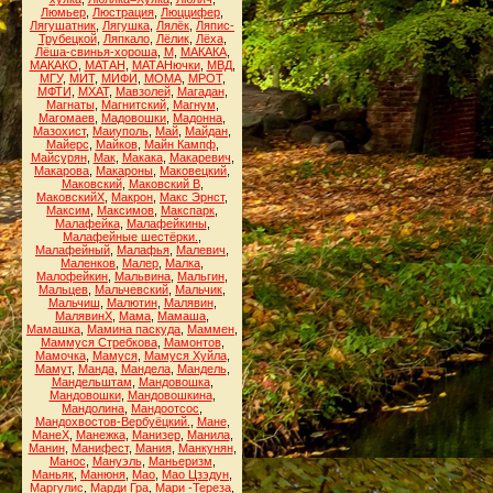
Люмьер
,
Люстрация
,
Люццифер
,
Лягушатник
,
Лягушка
,
Лялёк
,
Ляпис-
Трубецкой
,
Ляпкало
,
Лёлик
,
Лёха
,
Лёша-свинья-хороша
,
М
,
МАКАКА
,
МАКАКО
,
МАТАН
,
МАТАНючки
,
МВД
,
МГУ
,
МИТ
,
МИФИ
,
МОМА
,
МРОТ
,
МФТИ
,
МХАТ
,
Мавзолей
,
Магадан
,
Магнаты
,
Магнитский
,
Магнум
,
Магомаев
,
Мадовошки
,
Мадонна
,
Мазохист
,
Маиуполь
,
Май
,
Майдан
,
Майерс
,
Майков
,
Майн Кампф
,
Майсурян
,
Мак
,
Макака
,
Макаревич
,
Макарова
,
Макароны
,
Маковецкий
,
Маковский
,
Маковский В
,
МаковскийХ
,
Макрон
,
Макс Эрнст
,
Максим
,
Максимов
,
Макспарк
,
Малафейка
,
Малафейкины
,
Малафейные шестёрки.
,
Малафейный
,
Малафья
,
Малевич
,
Маленков
,
Малер
,
Малка
,
Малофейкин
,
Мальвина
,
Мальгин
,
Мальцев
,
Мальчевский
,
Мальчик
,
Мальчиш
,
Малютин
,
Малявин
,
МалявинХ
,
Мама
,
Мамаша
,
Мамашка
,
Мамина паскуда
,
Маммен
,
Маммуся Стребкова
,
Мамонтов
,
Мамочка
,
Мамуся
,
Мамуся Хуйла
,
Мамут
,
Манда
,
Мандела
,
Мандель
,
Мандельштам
,
Мандовошка
,
Мандовошки
,
Мандовошкина
,
Мандолина
,
Мандоотсос
,
Мандохвостов-Вербуёцкий.
,
Мане
,
МанеХ
,
Манежка
,
Манизер
,
Манила
,
Манин
,
Манифест
,
Мания
,
Манкунян
,
Манос
,
Мануэль
,
Маньеризм
,
Маньяк
,
Манюня
,
Мао
,
Мао Цзэдун
,
Маргулис
,
Марди Гра
,
Мари -Тереза
,