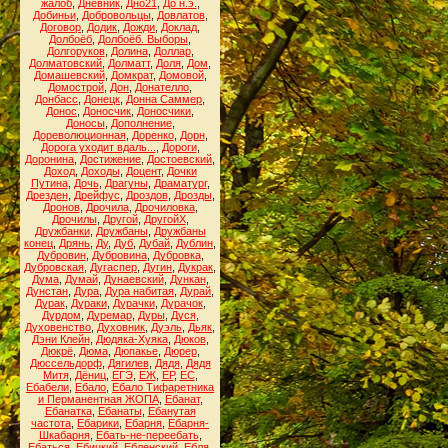
жалоб
,
Дневник
,
Дно21
,
До н.э.
,
Добиньи
,
Добровольцы
,
Довлатов
,
Договор
,
Додик
,
Дожди
,
Доклад
,
Долбоёб
,
Долбоёб. Выборы
,
Долгоруков
,
Долина
,
Доллар
,
Долматовский
,
Долматт
,
Доля
,
Дом
,
Домашевский
,
Домкрат
,
Домовой
,
Домострой
,
Дон
,
Донателло
,
Донбасс
,
Донецк
,
Донна Саммер
,
Донос
,
Доносчик
,
Доносчики
,
Доносы
,
Дополнение
,
Дореволюционная
,
Доренко
,
Дорн
,
Дорога уходит вдаль...
,
Дороги
,
Доронина
,
Достижение
,
Достоевский
,
Доход
,
Доходы
,
Доцент
,
Дочки
Путина
,
Дочь
,
Драгуны
,
Драматург
,
Дрезден
,
Дрейфус
,
Дроздов
,
Дрозды
,
Дронов
,
Дрочила
,
Дрочиловка
,
Дрочилы
,
Другой
,
ДругойХ
,
Дружбанки
,
Дружбаны
,
Дружбаны
конец
,
Дрянь
,
Ду
,
Дуб
,
Дубай
,
Дублин
,
Дубровин
,
Дубровина
,
Дубровка
,
Дубровская
,
Дугаспер
,
Дугин
,
Дукрак
,
Дума
,
Думай
,
Дунаевский
,
Дункан
,
Дунстан
,
Дура
,
Дура набитая
,
Дурай
,
Дурак
,
Дураки
,
Дурачки
,
Дурачок
,
Дурдом
,
Дуремар
,
Дуры
,
Дуся
,
Духовенство
,
Духовник
,
Дуэль
,
Дьяк
,
Дэни Клейн
,
Дюдяка-Хуяка
,
Дюков
,
Дюкрё
,
Дюма
,
Дюпакье
,
Дюрер
,
Дюссельдорф
,
Дягилев
,
Дядя
,
Дядя
Митя
,
Дёниц
,
ЕГЭ
,
ЕЖ
,
ЕР
,
ЕС
,
Ебабели
,
Ебало
,
Ебало Тифаретника
и Перманентная ЖОПА
,
Ебанат
,
Ебанатка
,
Ебанаты
,
Ебанутая
частота
,
Ебарики
,
Ебарня
,
Ебарня-
Шкабарня
,
Ебать-не-переебать
,
Ебаться
,
Ебицкий
,
Ебленский
,
Ебля
,