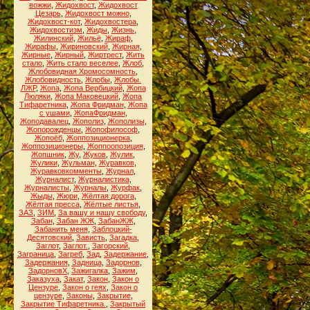
вожжи
,
Жидохвост
,
Жидохвост
Цезарь
,
Жидохвост можно
,
Жидохвост-кот
,
Жидохвостера
,
Жидохвостизм
,
Жиды
,
Жизнь
,
Жилинский
,
Жильё
,
Жираф
,
Жирафы
,
Жириновский
,
Жирная
,
Жирные
,
Жирный
,
Жиртрест
,
Жить
стало
,
Жить стало веселее
,
Жлоб
,
Жлобовидная Хромосомность
,
Жлобовидность
,
Жлобы
,
Жлобы.
ЛЖР
,
Жопа
,
Жопа Вербицкий
,
Жопа
Люляки
,
Жопа Маковецкий
,
Жопа
Тифаретника
,
Жопа Фридман
,
Жопа
с ушами
,
ЖопаФридман
,
Жоподавалец
,
Жополиз
,
Жополизы
,
Жопорожденцы
,
Жопофилософ
,
Жопоёб
,
Жоппозиционерка
,
Жоппозиционеры
,
Жоппоопозиция
,
Жопшник
,
Жу
,
Жуков
,
Жулик
,
Жулики
,
Жульман
,
Журавков
,
Журавковкомменты
,
Журнал
,
Журналист
,
Журналистика
,
Журналисты
,
Журналы
,
Журфак
,
Жыды
,
Жюри
,
Жёлтая дорога
,
Жёлтая пресса
,
Жёлтые листья
,
ЗАЗ
,
ЗИМ
,
За вашу и нашу свободу
,
Забан
,
Забан ЖЖ
,
ЗабанЖЖ
,
Забанить меня
,
Заблоцкий-
Десятовский
,
Зависть
,
Загадка
,
Заглот
,
Заглот.
,
Загорский
,
Заграница
,
Загреб
,
Зад
,
Задержание
,
Задержания
,
Задница
,
Задорнов
,
ЗадорновХ
,
Зажигалка
,
Зажим
,
Заказуха
,
Закат
,
Закон
,
Закон о
Цензуре
,
Закон о геях
,
Закон о
цензуре
,
Законы
,
Закрытие
,
Закрытие Тифаретника.
,
Закрытый