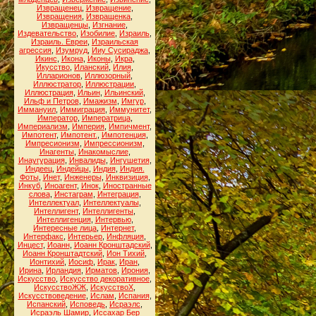
Извращенец
,
Извращение
,
Извращения
,
Извращенка
,
Извращенцы
,
Изгнание
,
Издевательство
,
Изобилие
,
Израиль
,
Израиль. Евреи
,
Израильская
агрессия
,
Изумруд
,
Ииу Сусираджа
,
Икинс
,
Икона
,
Иконы
,
Икра
,
Икусство
,
Иланский
,
Илия
,
Илларионов
,
Иллюзорный
,
Иллюстратор
,
Иллюстрации
,
Иллюстрация
,
Ильин
,
Ильинский
,
Ильф и Петров
,
Имажизм
,
Имгур
,
Иммануил
,
Иммиграция
,
Иммунитет
,
Император
,
Императрица
,
Империализм
,
Империя
,
Импичмент
,
Импотент
,
Импотент.
,
Импотенция
,
Импресионизм
,
Импрессионизм
,
Инагенты
,
Инакомыслие
,
Инаугурация
,
Инвалиды
,
Ингушетия
,
Индеец
,
Индейцы
,
Индия
,
Индия.
Фоты
,
Инет
,
Инженеры
,
Инквизиция
,
Инкуб
,
Иноагент
,
Инок
,
Иностранные
слова
,
Инстаграм
,
Интеграция
,
Интеллектуал
,
Интеллектуалы
,
Интеллигент
,
Интеллигенты
,
Интеллигенция
,
Интервью
,
Интересные лица
,
Интернет
,
Интерфакс
,
Интерьер
,
Инфляция
,
Инцест
,
Иоанн
,
Иоанн Кронштадский
,
Иоанн Кронштадтский
,
Ион Тихий
,
Ионтихий
,
Иосиф
,
Ирак
,
Иран
,
Ирина
,
Ирландия
,
Ирматов
,
Ирония
,
Искусство
,
Искусство декоративное
,
ИскусствоЖЖ
,
ИскусствоХ
,
Искусствоведение
,
Ислам
,
Испания
,
Испанский
,
Исповедь
,
Исраэлс
,
Исраэль Шамир
,
Иссахар Бер