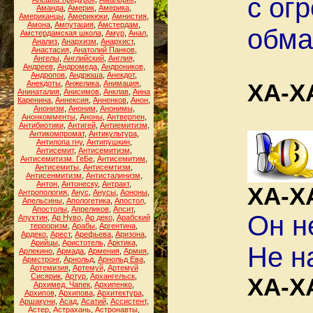
с ог
Аманда
,
Америк
,
Америка
,
Американцы
,
Америкюки
,
Амнистия
,
Амона
,
Ампутация
,
Амстердам
,
обма
Амстердамская школа
,
Амур
,
Анал
,
Анализ
,
Анархизм
,
Анархист
,
Анастасия
,
Анатолий Панков
,
Ангелы
,
Английский
,
Англия
,
Андреев
,
Андромеда
,
Андроников
,
Андропов
,
Андрюша
,
Анекдот
,
Анекдоты
,
Анжелика
,
Анимация
,
ХА-Х
Анинаталия
,
Анисимов
,
Анклав
,
Анна
Каренина
,
Аннексия
,
Анненков
,
Анон
,
Анонизм
,
Аноним
,
Анонимы
,
Анонкомменты
,
Аноны
,
Антверпен
,
Антибиотики
,
Антигей
,
Антиемитизм
,
Антикомпромат
,
Антикультура
,
Антилопа гну
,
Антипушкин
,
Антисемит
,
Антисемитизм
,
Антисемитизм. ГеБе
,
Антисемитим
,
Антисемиты
,
Антисемтизм
,
Антисенмитизм
,
Антисталинизм
,
Антон
,
Антонеску
,
Антракт
,
ХА-Х
Антропология
,
Анус
,
Анусы
,
Аононы
,
Апельсины
,
Апологетика
,
Апостол
,
Апостолы
,
Апреликов
,
Апсит
,
Он н
Апухтин
,
Ар Нуво
,
Ар деко
,
Арабский
терроризм
,
Арабы
,
Аргентина
,
Ардеко
,
Арест
,
Арефьева
,
Аризона
,
Арийцы
,
Аристотель
,
Арктика
,
Не н
Арлекино
,
Армада
,
Армения
,
Армия
,
Армстронг
,
Арнольд
,
Арнольд Ева
,
Артемизия
,
Артемуй
,
Артемуй
Сисярик
,
Артур
,
Архангельск
,
ХА-Х
Архимед. Чапек
,
Архипенко
,
Архипов
,
Архипова
,
Архитектура
,
Аршакуни
,
Асад
,
Асатий
,
Ассистент
,
Астер
,
Астрахань
,
Астронавты
,