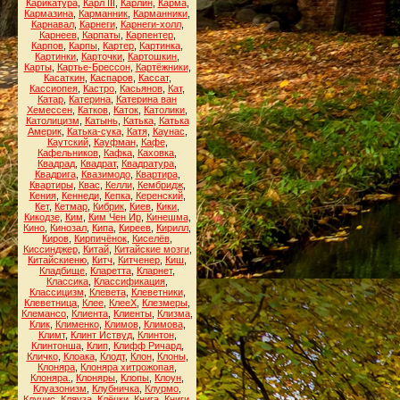
Карикатура
,
Карл III
,
Карлин
,
Карма
,
Кармазина
,
Карманник
,
Карманники
,
Карнавал
,
Карнеги
,
Карнеги-холл
,
Карнеев
,
Карпаты
,
Карпентер
,
Карпов
,
Карпы
,
Картер
,
Картинка
,
Картинки
,
Карточки
,
Картошкин
,
Карты
,
Картье-Брессон
,
Картёжники
,
Касаткин
,
Каспаров
,
Кассат
,
Кассиопея
,
Кастро
,
Касьянов
,
Кат
,
Катар
,
Катерина
,
Катерина ван
Хемессен
,
Катков
,
Каток
,
Католики
,
Католицизм
,
Катынь
,
Катька
,
Катька
Америк
,
Катька-сука
,
Катя
,
Каунас
,
Каутский
,
Кауфман
,
Кафе
,
Кафельников
,
Кафка
,
Каховка
,
Квадрад
,
Квадрат
,
Квадратура
,
Квадрига
,
Квазимодо
,
Квартира
,
Квартиры
,
Квас
,
Келли
,
Кембридж
,
Кения
,
Кеннеди
,
Кепка
,
Керенский
,
Кет
,
Кетмар
,
Кибрик
,
Киев
,
Кики
,
Кикодзе
,
Ким
,
Ким Чен Ир
,
Кинешма
,
Кино
,
Кинозал
,
Кипа
,
Киреев
,
Кирилл
,
Киров
,
Кирпичёнок
,
Киселёв
,
Киссинджер
,
Китай
,
Китайские мозги
,
Китайскиеню
,
Китч
,
Китченер
,
Киш
,
Кладбище
,
Кларетта
,
Кларнет
,
Классика
,
Классификация
,
Классицизм
,
Клевета
,
Клеветники
,
Клеветница
,
Клее
,
КлееХ
,
Клезмеры
,
Клемансо
,
Клиента
,
Клиенты
,
Клизма
,
Клик
,
Клименко
,
Климов
,
Климова
,
Климт
,
Клинт Иствуд
,
Клинтон
,
Клинтонша
,
Клип
,
Клифф Ричард
,
Кличко
,
Клоака
,
Клодт
,
Клон
,
Клоны
,
Клоняра
,
Клоняра хитрожопая
,
Клоняра.
,
Клоняры
,
Клопы
,
Клоун
,
Клуазонизм
,
Клубничка
,
Клурмо
,
Клуцис
,
Кляуза
,
Клёцки
,
Книга
,
Книги
,