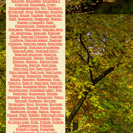
Косыгин
,
Косырева
,
Косырева о
культуре
,
Косырева. Углич
,
Косыревакомменты
,
Кот
,
Котовася
,
Котовский
,
Коты
,
Кофырин
,
Кочерга
,
Кошка
,
Кошки
,
Кошмар
,
Кощунство
,
Краб
,
Крамаров
,
Крамской
,
Кранах
,
Кранах-старшийХ
,
Крап
,
Крапильская
,
Крапильский
,
Красавец
,
Красавица
,
Красиво жить
не запретишь
,
Красная
,
Красная
Армия
,
Красная Площадь
,
Красная
Слобода
,
Красная армия
,
Красная
площадь
,
Красная рамка
,
Краснова
,
Краснодар
,
Красные мухоморы
,
Красный ибис
,
Красный крест
,
Красный мешочек
,
Красота
,
Крачковская
,
Кредит
,
Крейсер
,
Кремль
,
Кремль.
,
Крепостные
,
Кресмль
,
Креспи
,
Крестины
,
Крестный Ход
,
Крестный ход
,
Крестовский
,
Крестьне
,
Крестьяне
,
Кретины
,
Крещатик
,
Крещение
,
Кризис
,
Криллон
,
Криминал
,
Крис
,
Крисота
,
Кристи
,
Кристина
,
Кристис
,
Критика
,
Кровавая Мери
,
Кровавое
воскресенье
,
Кровавый навет
,
Крог
,
Крокодил
,
Крокодилы
,
Кролик
,
Кролики
,
Кронгауз
,
Кронштадт
,
Кросс
,
Кроткий
,
Крофорд
,
Круглов
,
Крумгольд
,
Круп
,
Крупкин
,
Крупная
,
Крыжополь
,
Крылов
,
Крым
,
Крымов
,
Крымские татары
,
Крыса
,
Крысы
,
Крыша
,
Крюк
,
Крёйер
,
Крёстный отец
,
Ксенофобия
,
Ксилография
,
Ктомс
,
Ку-клукс-клан
,
Куба
,
Кубизм
,
Кубизм
Тифаретника
,
КубизмХ
,
Кубофутуризм
,
Кувалдин
,
Кувшинникова
,
Кугач
,
Куздра
,