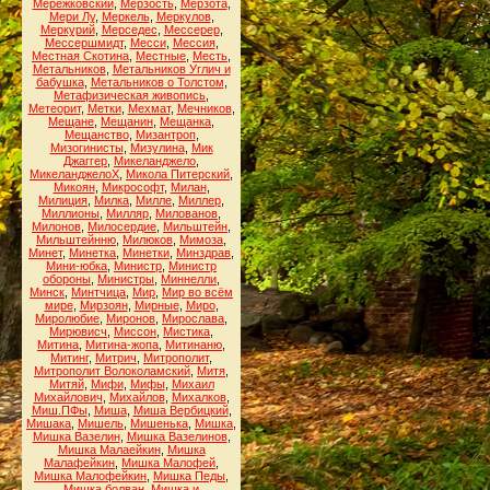
Мережковский
,
Мерзость
,
Мерзота
,
Мери Лу
,
Меркель
,
Меркулов
,
Меркурий
,
Мерседес
,
Мессерер
,
Мессершмидт
,
Месси
,
Мессия
,
Местная Скотина
,
Местные
,
Месть
,
Метальников
,
Метальников Углич и
бабушка
,
Метальников о Толстом
,
Метафизическая живопись
,
Метеорит
,
Метки
,
Мехмат
,
Мечников
,
Мещане
,
Мещанин
,
Мещанка
,
Мещанство
,
Мизантроп
,
Мизогинисты
,
Мизулина
,
Мик
Джаггер
,
Микеланджело
,
МикеланджелоХ
,
Микола Питерский
,
Микоян
,
Микрософт
,
Милан
,
Милиция
,
Милка
,
Милле
,
Миллер
,
Миллионы
,
Милляр
,
Милованов
,
Милонов
,
Милосердие
,
Мильштейн
,
Мильштейнню
,
Милюков
,
Мимоза
,
Минет
,
Минетка
,
Минетки
,
Минздрав
,
Мини-юбка
,
Министр
,
Министр
обороны
,
Министры
,
Миннелли
,
Минск
,
Минтчица
,
Мир
,
Мир во всём
мире
,
Мирзоян
,
Мирные
,
Миро
,
Миролюбие
,
Миронов
,
Мирослава
,
Мирювисч
,
Миссон
,
Мистика
,
Митина
,
Митина-жопа
,
Митинаню
,
Митинг
,
Митрич
,
Митрополит
,
Митрополит Волоколамский
,
Митя
,
Митяй
,
Мифи
,
Мифы
,
Михаил
Михайлович
,
Михайлов
,
Михалков
,
Миш.ПФы
,
Миша
,
Миша Вербицкий
,
Мишака
,
Мишель
,
Мишенька
,
Мишка
,
Мишка Вазелин
,
Мишка Вазелинов
,
Мишка Малаейкин
,
Мишка
Малафейкин
,
Мишка Малофей
,
Мишка Малофейкин
,
Мишка Педы
,
Мишка болван
,
Мишка и