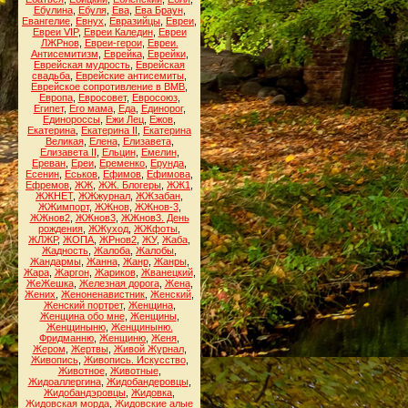
Ебулина
,
Ебуля
,
Ева
,
Ева Браун
,
Евангелие
,
Евнух
,
Евразийцы
,
Евреи
,
Евреи VIP
,
Евреи Каледин
,
Евреи
ЛЖРнов
,
Евреи-герои
,
Евреи.
Антисемитизм
,
Еврейка
,
Еврейки
,
Еврейская мудрость
,
Еврейская
свадьба
,
Еврейские антисемиты
,
Еврейское сопротивление в ВМВ
,
Европа
,
Евросовет
,
Евросоюз
,
Египет
,
Его мама
,
Еда
,
Единорог
,
Единороссы
,
Ежи Лец
,
Ежов
,
Екатерина
,
Екатерина II
,
Екатерина
Великая
,
Елена
,
Елизавета
,
Елизавета II
,
Ельцин
,
Емелин
,
Ереван
,
Ереи
,
Еременко
,
Ерунда
,
Есенин
,
Еськов
,
Ефимов
,
Ефимова
,
Ефремов
,
ЖЖ
,
ЖЖ. Блогеры
,
ЖЖ1
,
ЖЖНЕТ
,
ЖЖжурнал
,
ЖЖзабан
,
ЖЖимпорт
,
ЖЖнов
,
ЖЖнов-3
,
ЖЖнов2
,
ЖЖнов3
,
ЖЖнов3. День
рождения
,
ЖЖуход
,
ЖЖфоты
,
ЖЛЖР
,
ЖОПА
,
ЖРнов2
,
ЖУ
,
Жаба
,
Жадность
,
Жалоба
,
Жалобы
,
Жандармы
,
Жанна
,
Жанр
,
Жанры
,
Жара
,
Жаргон
,
Жариков
,
Жванецкий
,
ЖеЖешка
,
Железная дорога
,
Жена
,
Жених
,
Женоненавистник
,
Женский
,
Женский портрет
,
Женщина
,
Женщина обо мне
,
Женщины
,
Женщиныню
,
Женщиныню.
Фридманню
,
Женщиню
,
Женя
,
Жером
,
Жертвы
,
Живой Журнал
,
Живопись
,
Живопись. Искусство
,
Животное
,
Животные
,
Жидоаллергина
,
Жидобандеровцы
,
Жидобандэровцы
,
Жидовка
,
Жидовская морда
,
Жидовские алые