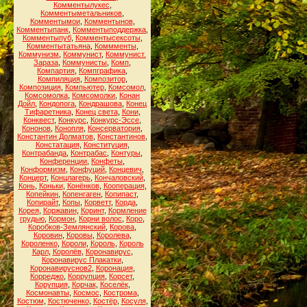
Комментылукес
,
Комментыметальников
,
Комментымои
,
Комментынов
,
Комментыпанк
,
Комментыподдержка
,
Комментыпуб
,
Комментысексоты
,
Комментытатьяна
,
Коммменты
,
Коммунизм
,
Коммунист
,
Коммунист.
Зараза
,
Коммунисты
,
Комп
,
Компартия
,
Компграфика
,
Компиляция
,
Композитор
,
Композиция
,
Компьютер
,
Комсомол
,
Комсомолка
,
Комсомолки
,
Конан
Дойл
,
Кондопога
,
Кондрашова
,
Конец
Тифаретника
,
Конец света
,
Кони
,
Конквест
,
Конкурс
,
Конкурс-Эссе
,
Кононов
,
Конопля
,
Консерватория
,
Константин Долматов
,
Константинов
,
Констатация
,
Конституция
,
Контрабанда
,
Контрабас
,
Контуры
,
Конференции
,
Конфеты
,
Конформизм
,
Конфуций
,
Концевич
,
Концерт
,
Концлагерь
,
Кончаловский
,
Конь
,
Коньки
,
Конёнков
,
Кооперация
,
Копейкин
,
Копенгаген
,
Копипаст
,
Копирайт
,
Копы
,
Корветт
,
Корда
,
Корея
,
Коржавин
,
Коринт
,
Кормление
грудью
,
Кормон
,
Корни волос
,
Коро
,
Коробков-Землянский
,
Корова
,
Коровин
,
Коровы
,
Королева
,
Короленко
,
Короли
,
Король
,
Король
Карл
,
Королёв
,
Коронавирус
,
Коронавирус Плакатки
,
Коронавируснов2
,
Коронация
,
Корреджо
,
Коррупция
,
Корсет
,
Корупция
,
Корчак
,
Коселёк
,
Космонавты
,
Космос
,
Кострома
,
Костюм
,
Костюченко
,
Костёр
,
Косуля
,