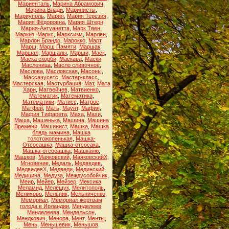
Мариенталь
,
Марина Абрамович
,
Марина Влади
,
Маринисты
,
Мариуполь
,
Мария
,
Мария Терезия
,
Мария Фёдоровна
,
Мария Штерн
,
Мария-Антуанетта
,
Марк Твен
,
Маркиз
,
Маркс
,
Марксизм
,
Марлен
,
Марлон Брандо
,
Марокко
,
Март
,
Марш
,
Марш Памяти
,
Маршак
,
Маршал
,
Маршалы
,
Марши
,
Маск
,
Маска скорби
,
Маскава
,
Маски
,
Масленица
,
Масло сливочное
,
Маслова
,
Масловская
,
Масоны
,
Массачусетс
,
Мастер-класс
,
Мастерская
,
Мастурбация
,
Мат
,
Мата
Хари
,
Матвейчев
,
Матвиенко
,
Математик
,
Математика
,
Математики
,
Матисс
,
Матрос
,
Матфей
,
Мать
,
Маунт
,
Мафия
,
Мафия Тифарета
,
Маха
,
Махи
,
Маша
,
Машенька
,
Машина
,
Машина
Времени
,
Машинист
,
Машка
,
Машка
блядь мамина
,
Машка
толстожопенькая
,
Машка-
Отсосашка
,
Машка-отсосака
,
Машка-отсосашка
,
Машканю
,
Машков
,
Маяковский
,
МаяковскийХ
,
Мгновение
,
Медаль
,
Медведев
,
МедведевХ
,
Медведи
,
Мединский
,
Медицина
,
Медуза
,
Междусобойчик
,
Меир
,
Мейер
,
Мейзер
,
Мексика
,
Меламид
,
Мелещук
,
Мелитополь
,
Мелихово
,
Мельник
,
Мельниченко
,
Мемориал
,
Мемориал жертвам
голода в Ирландии
,
Менделеев
,
Менделеева
,
Мендельсон
,
Мендкович
,
Менора
,
Мент
,
Менты
,
Мень
,
Меньшевик
,
Меньшов
,