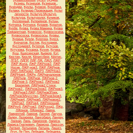
Кузнец
,
Кузнецов
,
Кузнецов.
,
Куинджи
,
Куклы
,
Кукмор
,
Кукобака
,
Кулаки
,
Кулидар Провокация
,
Культ
личности
,
Культур-Мультур
,
Культура
,
Культуролог
,
Куников
,
Купленный
,
Куприянов
,
Купцы
,
Купчиха
,
Купчихи
,
Кураев
,
Куратор
,
Курбе
,
Курва
,
Курва Мамина
,
Курва
Тифаретная
,
Курвосос
,
Курвососина
,
Курвососка
,
Курвососы
,
Курвы
,
Курица
,
Курли
,
Курочка
,
Курск
,
Курчатов
,
Кустик
,
Кустодиев
,
КустодиевХ
,
Кутепов
,
Кутузов
,
Кутузова
,
Кухарка
,
Кухня
,
Кучма
,
Куш
,
Кшесинская
,
Кьюкор
,
Кэт
,
Кюстин
,
Кюхля
,
Кёнигсберг
,
Кёртис
,
ЛГБТ
,
ЛДПР
,
ЛДР
,
ЛЖ
,
ЛЖЛ
,
ЛЖР
,
ЛЖР Жопа
,
ЛЖР ЛЖРнов2
,
ЛЖР
Носик
,
ЛЖР-нов3
,
ЛЖР. ЛЖРнов
,
ЛЖР. ЛЖРнов2
,
ЛЖР3
,
ЛЖРНов2
,
ЛЖРНов4
,
ЛЖРн
,
ЛЖРначалонов
,
ЛЖРнлв
,
ЛЖРнов
,
ЛЖРнов-2
,
ЛЖРнов-3
,
ЛЖРнов2
,
ЛЖРнов2
Бразилия
,
ЛЖРнов2 Стихи
,
ЛЖРнов2.
,
ЛЖРнов2нов2
,
ЛЖРнов3
,
ЛЖРнов3 ЛЖР
,
ЛЖРнов3Грек
,
ЛЖРнов3Икусство
,
ЛЖРнов3нов3
,
ЛЖРнов4
,
ЛЖРнов5
,
ЛЖРновое2
,
ЛЖРов2
,
ЛЖРов4
,
ЛЖРпрощай
,
ЛЖРпуб
,
ЛЖРтов2
,
ЛЖРуход1
,
ЛЖр
,
ЛЖрнов
,
ЛЖрнов2
,
Лавра
,
Лаврентий
,
Лавров
,
Лагеря
,
Лагуна
,
Ладен
,
Лазарева
,
Лангобард
,
Ландау
,
Ланкар
,
Лань
,
Ларионов
,
Лариса
,
Лариса Гнаткевич
,
Лариска
,
Ларссон
,
Латвия
,
Латынина
,
Латынь
,
Лашез
,
Лгун
,
Ле Пен
,
Лебедев
,
Лебедева
,