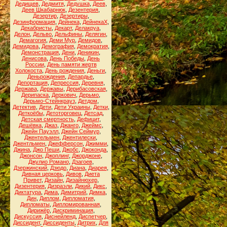
Дедищев
,
Дедмитя
,
Дедушка
,
Деев
,
Деев Шкабарнюк
,
Дезентерия
,
Дезертир
,
Дезертиры
,
Дезинформация
,
Дейнека
,
ДейнекаХ
,
Декабристы
,
Декарт
,
Делакруа
,
Делон
,
Дельво
,
Дельфины
,
Делягин
,
Демагогия
,
Деми Мур
,
Демидов
,
Демидова
,
Демография
,
Демократия
,
Демонстрация
,
Дени
,
Деникин
,
Денисова
,
День Победы
,
День
России
,
День памяти жертв
Холокоста
,
День рождения
,
Деньги
,
Деньрождения
,
Депардье
,
Депортация
,
Депрессия
,
Деревня
,
Держава
,
Державы
,
Дерибасовская
,
Дерипаска
,
Деркович
,
Дерьмо
,
Дерьмо-Стейнкрауз
,
Детдом
,
Детектив
,
Дети
,
Дети Украины
,
Детки
,
Деткоёбы
,
Детоторговец
,
Детсад
,
Детская смертность
,
Дефицит
,
Дешёвка
,
Джаз
,
Джанго
,
Джеймс
,
Джейн Пауэлл
,
Джейн Сеймур
,
Джентельмен
,
Джентилески
,
Джентльмен
,
Джефферсон
,
Джимми
,
Джина
,
Джо Пеши
,
Джобс
,
Джоконда
,
Джонсон
,
Джоплинг
,
Джорджоне
,
Джулио Романо
,
Дзагоев
,
Дзержинский
,
Дзюдо
,
Диана
,
Диарея
,
Дивная церковь
,
Дивов
,
Диета
Привет
,
Дизайн
,
Дизайнюхер
,
Дизентерия
,
Дизраэли
,
Дикий
,
Дикс
,
Диктатура
,
Дима
,
Димитрий
,
Димка
,
Дин
,
Диплом
,
Дипломатия
,
Дипломаты
,
Дипломированная
,
Дирижёр
,
Дискриминация
,
Дискуссия
,
Диснейленд
,
Диспетчер
,
Диссидент
,
Диссиденты
,
Дитрих
,
Для