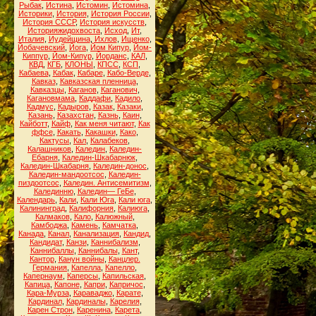
Рыбак
,
Истина
,
Истомин
,
Истомина
,
Историки
,
История
,
История России
,
История СССР
,
История искусств
,
Историяжидохвоста
,
Исход
,
Ит
,
Италия
,
Иудейщина
,
Ихлов
,
Ищенко
,
Йобачевский
,
Йога
,
Йом Кипур
,
Йом-
Киппур
,
Йом-Кипур
,
Йорданс
,
КАЛ
,
КВД
,
КГБ
,
КЛОНЫ
,
КПСС
,
КСП
,
Кабаева
,
Кабак
,
Кабаре
,
Кабо-Верде
,
Кавказ
,
Кавказская пленница
,
Кавказцы
,
Каганов
,
Каганович
,
Кагановмама
,
Каддафи
,
Кадило
,
Кадмус
,
Кадыров
,
Казак
,
Казаки
,
Казань
,
Казахстан
,
Казнь
,
Каин
,
Кайботт
,
Кайф
,
Как меня читают
,
Как
ффсе
,
Какать
,
Какашки
,
Како
,
Кактусы
,
Кал
,
Калабеков
,
Калашников
,
Каледин
,
Каледин-
Ебарня
,
Каледин-Шкабарнюк
,
Каледин-Шкабарня
,
Каледин-донос
,
Каледин-мандоотсос
,
Каледин-
пиздоотсос
,
Каледин. Антисемитизм
,
Калединню
,
Каледин— ГеБе
,
Календарь
,
Кали
,
Кали Юга
,
Кали юга
,
Калининград
,
Калифорния
,
Калиюга
,
Калмаков
,
Кало
,
Калюжный
,
Камбоджа
,
Камень
,
Камчатка
,
Канада
,
Канал
,
Канализация
,
Кандид
,
Кандидат
,
Канзи
,
Каннибализм
,
Каннибаллы
,
Каннибалы
,
Кант
,
Кантор
,
Канун войны
,
Канцлер.
Германия
,
Капелла
,
Капелло
,
Капернаум
,
Каперсы
,
Капильская
,
Капица
,
Капоне
,
Капри
,
Капричос
,
Кара-Мурза
,
Караваджо
,
Карате
,
Кардинал
,
Кардиналы
,
Карелия
,
Карен Строн
,
Каренина
,
Карета
,