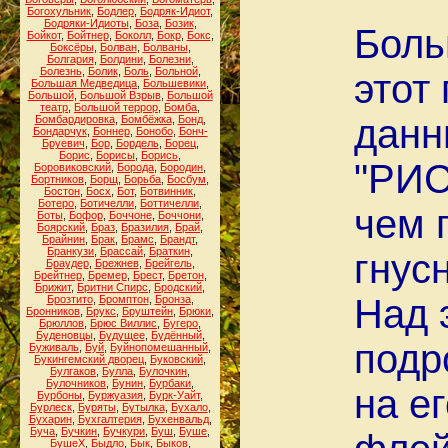
Богохульник
,
Бодлер
,
Бодряк-Идиот
,
Бодряки-Идиоты
,
Боза
,
Бозик
,
Боль
Бойкот
,
Бойтнер
,
Боколл
,
Бокр
,
Бокс
,
Боксёры
,
Болван
,
Болваны
,
Болгария
,
Болдини
,
Болезни
,
Болезнь
,
Болик
,
Боль
,
Больной
,
этот
Большая Медведица
,
Большевики
,
Большой
,
Большой Взрыв
,
Большой
театр
,
Большой террор
,
Бомба
,
данн
Бомбардировка
,
Бомбёжка
,
Бонд
,
Бондарчук
,
Боннер
,
Бонобо
,
Бонч-
Бруевич
,
Бор
,
Бордель
,
Борец
,
Борис
,
Борисы
,
Борись
,
"РИС
Боровиковский
,
Борода
,
Бородин
,
Бортников
,
Борщ
,
Борьба
,
Босбум
,
Бостон
,
Босх
,
Бот
,
Ботвинник
,
Ботеро
,
Ботичелли
,
Боттичелли
,
чем 
Боты
,
Бофор
,
Боччоне
,
Боччони
,
Боярский
,
Браз
,
Бразилия
,
Брай
,
Брайнин
,
Брак
,
Брамс
,
Брандт
,
Бранкузи
,
Брассай
,
Браткин
,
гнус
Браудер
,
Брежнев
,
Брейгель
,
Брейтнер
,
Бремер
,
Брест
,
Бретон
,
Брижит
,
Бритни Спирс
,
Бродский
,
Над 
Брозтито
,
Бромптон
,
Бронза
,
Бронников
,
Брукс
,
Бруштейн
,
Брюки
,
Брюллов
,
Брюс Виллис
,
Бугеро
,
Буденовцы
,
Будущее
,
Будённый
,
подр
Буживаль
,
Буй
,
Буйнопомешанный
,
Букингемский дворец
,
Буковский
,
Булгаков
,
Булла
,
Булочкин
,
Булочников
,
Бунин
,
Бурбаки
,
на е
Бурбоны
,
Буржуазия
,
Бурк-Уайт
,
Бурлеск
,
Буряты
,
Бутылка
,
Бухало
,
Бухарин
,
Бухгалтерия
,
Бухенвальд
,
Буча
,
Бучкин
,
Бучкури
,
Буш
,
Буше
,
БушеХ
,
Быдло
,
Бык
,
Быков
,