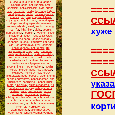
съезд
,
a_n_d_r_u_s_h_a
,
abuse
,
aladdin_sane
,
anti-russian
,
anti-
====
semitism
,
anticlericalism
,
avla
,
bband
,
beef
,
beefeater
,
beilby
,
big bang
,
billy`s
band
,
bipedal
,
boobs
,
breaking news
,
cannes
,
ciu
,
cnn
,
congratulations
,
ССЫ
copyright
,
cuckold
,
cunt
,
dece
,
diapers
,
dugasper
,
dugusper
,
dw
,
einstein
,
eksray
,
eliyahu
,
email
,
english
,
erlang
,
хуже
fart
,
fat
,
filthy
,
filton
,
giphy
,
google
,
gudrun
,
hitler
,
hoodlum
,
hyperion
,
imgur
,
institute of modern russia
,
jackass
,
jewish
,
joe pesci
,
joseph brodsky
,
josephus
,
jukebox
,
kaganov
,
kazhdan
,
kds
,
kot_afromeeva
,
krall
,
lenkasm
,
====
leonid kaganov anti-semite
,
life
,
livejournal
,
lorp
,
lqp
,
mad
,
madonna
,
math
,
mathematiker
,
misha verbitsky
,
misha verbitsky anti-semite
,
misha
====
verbitsky rabid anti-semite
,
misha
verbitsky stool pigeon
,
moma
,
moonshiners
,
motherfuckers
,
movies
,
murals
,
murder
,
nasa
,
nazy
,
necax
,
ССЫ
neklyueva
,
nemtsov
,
new jersey
,
nickelback
,
nude
,
odessa
,
olegmi
,
ontd
,
oxana chelysheva
,
paperdaemon
,
phd
,
указа
plagiarism
,
podrabinek
,
poper
,
prick
,
putin
,
q-bit array
,
quinn elisabeth ii
,
r_l
,
randomman
,
regoriy
,
rolling stones
,
ГОС
sadkov
,
sane
,
sardonicus
,
scum
,
scumbag
,
scumbags
,
sekreth
,
siblington
,
silencefactory
,
silly_sad
,
slut
,
snitch
,
soccer
,
souffleur
,
space
,
корт
stomahin
,
sup
,
symbolith
,
theresa may
,
tiktok
,
tits
,
verbitsky
,
vip
,
vituhnovskaya
,
vitukhnovskaya
,
watermarks
,
whore
,
wieiner
,
youtube
,