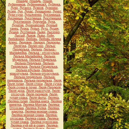
Лошади
,
Лошадь
,
Лошак
,
Лубенников
,
ЛубенниковХ
,
Лубянка
,
Лувр
,
Луганск
,
Лужков
,
Лужники
,
Лузер
,
Лук
,
Лукас
,
Лукашенко
,
Лукес
,
Луки-суки
,
Лукьяненко
,
Лукэимиша
,
Лукэмиша
,
Лукэтмиша
,
Лукэтмишка
,
Лукэтморон
,
Лумумба
,
Луна
,
Лунатик
,
Луначарский
,
Лунный
танец
,
Лурка
,
Лурье
,
Лутц
,
Луция
,
Лушка
,
Луэтмиша
,
Лыжи
,
Лысенко
,
Лысый
,
Львов
,
Львы
,
Лэйн
,
Любовники
,
Любовь
,
Любовь лёлика
Алекс
,
Людовик
,
Людоед
,
Людоеды
,
Люлечка
,
Люлин нос
,
Люльа-
Пердюлька
,
Люлька
,
Люлька -
Малафейка
,
Люлька - отсосулька
,
Люлька Малафейка
,
Люлька-
Мудюлька
,
Люлька-Педюлька
,
Люлька-Пердлька
,
Люлька-
Пердюлька
,
Люлька-Пиздюлька
,
Люлька-ебулька
,
Люлька-
красотулька
,
Люлька-отсосулька
,
Люлька-пердюлька
,
Люлька-
пидораска
,
Люлька-пиздюлька
,
Люля
,
Люля голая
,
Люля стихи
,
Люля сучка
,
Люля сучка-в-течке
,
Люля-Пердюля
,
Люля-дура
,
Люля-красотуля
,
Люля-
отсосуля
,
Люля-пиздюля
,
Люля-
тупая-срака
,
Люля-фоты
,
Люляка
,
Люляка голая
,
Люляка книга
,
Люляка
минетка
,
Люляка-Монтаж
,
Люляка-
Отсосака
,
Люляка-Хуяка
,
Люляка-
идиотка
,
Люляка-мокрая срака
,
Люляка-мокрая-срака
,
Люляка-
отсосака
,
Люляка-срака
,
Люляка-
тупая-срака
,
Люляка-хуесосака
,
Люляка-хуй-ей-в-сраку
,
Люляка-
хуяка
,
Люляка=Хуяка
,
Люляч
,