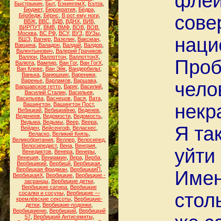
флей
Быстрыкин
,
Быт
,
БэкингемХ
,
Бэлза
,
Бюджет
,
Бюрократия
,
Бёдра
,
сове
Бёрбедж
,
Бёрнс
,
В рот ему ноги
,
ВВЖ
,
ВВС
,
ВДВ
,
ВДНХ
,
ВИВ
,
ВИРПУТ
,
ВМВ
,
ВМФ
,
ВОВ
,
ВОВ.
Москва
,
ВС РФ
,
ВСУ
,
ВУЗ
,
ВУЗы
,
наци
ВШЭ
,
Вагнер
,
Вазелин
,
Ваксман
,
Вакцина
,
Валадон
,
Валдай
,
Валдор
,
Валентынович
,
Валерий Грачиков
,
Валлон
,
Валлоттон
,
ВаллоттонХ
,
Проб
Валюта
,
Вампир
,
Ван Гог
,
Ван ГогХ
,
Ван Клеве
,
Ван Эйк
,
Вандербильт
,
Ванька
,
Ванюшкин
,
Вареники
,
Варенье
,
Варламов
,
Варшава
,
чело
Варшавское гетто
,
Варяг
,
Василий
,
Василий Сталин
,
Васильев
,
Васильева
,
Васнецов
,
Вася
,
Вата
,
некр
Вашингтон
,
Вашингтон Пост
,
Вебицкий
,
Вебицкийню
,
Веденев
,
Веденеев
,
Ведомости
,
Ведомость
,
Ведьма
,
Ведьмы
,
Веер
,
Веера
,
Я та
Вейден
,
Вейсенгоф
,
Веласкес
,
Веласко
,
Великий Князь
,
Великобритания
,
Веллер
,
Велосипед
,
Велосипедист
,
Вена
,
Венгрия
,
уйти 
Венедиктов
,
Венера
,
Венеры
,
Венеция
,
Вениамин
,
Вера
,
Верба
,
Вербицикий
,
Вербицй
,
Вербицкая
,
Вербицкая Фридман
,
ВербицкаяП
,
Имен
ВербицкаяХ
,
Вербицкие
,
Вербицкие -
засранцы
,
Вербицкие детки
,
Вербицкие сатира
,
Вербицкие
стол
сосалки и сосуны
,
Вербицкие —
кремлёвские сексоты
,
Вербицкие-
детки
,
Вербицкие-подонки
,
Вербицкиеню
,
Вербицкий
,
Вербицкий
57
,
Вербицкий Антисемиты
,