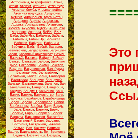
Астрономы
,
Астрофизика
,
Атака
,
Атаки
,
Атеизм
,
Атеисты
,
Атлантида
,
===
Атомная бомба
,
Атомная война
,
Атомная подлодка
,
Аукционы
,
Аутизм
,
Афанасьев
,
Афганистан
,
Афедрон
,
Афины
,
Афоризмы
,
Африка
,
Ахмадулина
,
Ахматова
,
Ахуеев
,
Ахуеево
,
Ацтеки
,
Ашкенази
,
Аэропорт
,
Аятолла
,
БАБЫ
,
БЫК
,
Баба
,
Баба-Яга
,
Баба-яга
,
Бабель
,
Бабизмы
,
Бабий Яр
,
Бабицкая
,
Бабочки
,
Бабурин
,
Бабучина
,
Бабушка
,
Бабы
,
Бабьё
,
Бавария
,
Это 
Бавильский
,
Багдасарова
,
Багрицкий
,
Базар
,
Базарный аристократ
,
Базиль
,
БазильХ
,
Базыма
,
Байден
,
Байкал
,
Байкер
,
Байкеры
,
Байрон
,
Байя кон
приш
диас
,
Бакалович
,
Баклан
,
Бакстер
,
Бакунин
,
Бакушинская
,
Балабурда
,
Балалаечник
,
Балалайкин
,
Балалайкн
,
Балет
,
Балин
,
Балморал
,
наза
Балотелли
,
Бальдунг
,
БальдунгХ
,
Бальзак
,
Бальтерманц
,
Бальтюс
,
Бан
,
Банальность
,
Бандера
,
Бандерша
,
Cсыл
Банджо
,
Бандиты
,
Банионис
,
Банк
,
Банки
,
Банкир
,
Банкротство
,
Баня
,
Бар-сука
,
Барабанов
,
Барабанщица
,
Барак
,
Бараки
,
Барбаросса
,
Барби
,
Барбизонцы
,
Барбра
,
Бард
,
Барды
,
Баре
,
Барков
,
Бармин
,
Барнс
,
Барокко
,
Барон
,
Барриса
,
Барсук
,
Барсука
,
Барышников
,
Баскетбол
,
Всег
Басманный
,
Басня
,
Бассано
,
Бастилия
,
Бастрыкин
,
Баталов
,
Батька
,
Бах
,
Бахмут
,
Башмак
,
Башня
,
Бдительность
,
Бег
,
Бедность
,
Моё 
Бедные
,
Безвкусица
,
Бездарь
,