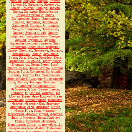
дневник
,
Закуска
,
Закусь
,
Залупа
,
Залупа-20
,
Залупкин
,
Заменгоф
,
Замок
,
Замятин
,
Зануда
,
Заоупа
,
Запад
,
Западная Белоруссия
,
Западная Украина
,
Запах
,
Заповедник
,
Запор
,
Зарисовка
,
Засада
,
Засранка
,
Засранцы
,
Засурский
,
Засуха
,
Затворник
,
Защита
,
Защитник
,
Заявление
,
Звезда
,
Звезда во лбу
,
Звери
,
Зверства
,
Звёздная ночь
,
Звёзды
,
Здания
,
Здоровье
,
Здрава
,
Здравомыслящий
,
Зевание
,
Зевс
,
Зеленский
,
Зеленский. Фридман
,
Земля
,
Земство
,
Зенкевич
,
Зеркало
,
Зеркальный
,
Зерно
,
Зерновые
,
Зиалт
,
Зига
,
Зикоф
,
Зильбер
,
Зима
,
Зимбабве
,
Зиновьев
,
Зиялт
,
Злоба
,
Злорадство
,
Змеи
,
Змея
,
Змий
,
Знаете ли вы
,
Знаменатель
,
Знатоки
,
Зозуля
,
Зола
,
Золовкин
,
Золотарёв
,
Золото
,
Золотой Век
,
Золотой век
,
Золотой век Голландии
,
Золотусский
,
Золя
,
Зонтик
,
Зоопарк
,
Зоофил
,
Зоя
,
Зубаревич
,
Зубоскальство
,
Зубровка
,
Зубры
,
Зыкин
,
Зыков
,
Зюганов
,
ИДИЁТКИ
,
Ибигдан
,
Ив
Монтан
,
Иван
,
Иван Грозный
,
Иван
Засурский
,
Ивана Купала
,
Иванкина
,
Иванов
,
Иванов и Бог
,
Иваново
,
Иванушка
,
Игла
,
Игнатьев
,
Игнор
,
Игорь
,
Игра
,
Игры
,
Идеолог
,
Идеология
,
Идиома
,
Идиот
,
Идиотка
,
Идиото
,
Идиоты
,
Идиш
,
Идиётки
,
Иерей
,
Иеремия
,
Иероним
,
Иерусалим
,
Из-за-тра вки-убью
,
Из-
за-травки-убью
,
Изабел
,
Избиение
младенцев
,
Извержение
,
Извинение
,