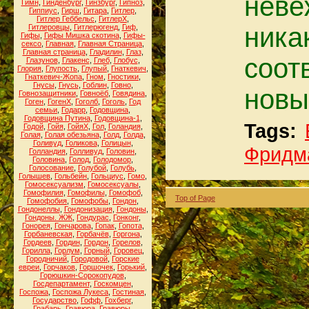
неве
Гимн
,
Гинденбург
,
Гинзбург
,
Гипноз
,
Гиппиус
,
Гирш
,
Гитара
,
Гитлер
,
Гитлер Геббельс
,
ГитлерХ
,
ника
Гитлеровцы
,
Гитлерюгенд
,
Гиф
,
Гифы
,
Гифы Мишка скотина
,
Гифы-
сексо
,
Главная
,
Главная Страница
,
Главная страница
,
Гладилин
,
Глаз
,
соот
Глазунов
,
Глакенс
,
Глеб
,
Глобус
,
Глория
,
Глупость
,
Глупый
,
Гнаткевич
,
Гнаткевич-Жопа
,
Гном
,
Гностики
,
Гнусы
,
Гнусь
,
Гоблин
,
Говно
,
новых
Говнозащитники
,
Говноёб
,
Говядина
,
Гоген
,
ГогенХ
,
Гоголб
,
Гоголь
,
Год
семьи
,
Годарр
,
Годовщина
,
Годовщина Путина
,
Годовщина-1
,
Tags:
Годой
,
Гойя
,
ГойяХ
,
Гол
,
Голандия
,
Голая
,
Голая обезьяна
,
Голд
,
Голда
,
Голивуд
,
Голикова
,
Голицын
,
Фридм
Голландия
,
Голливуд
,
Головин
,
Головина
,
Голод
,
Голодомор
,
Голосование
,
Голубой
,
Голубь
,
Голышев
,
Гольбейн
,
Гольциус
,
Гомо
,
Гомосексуализм
,
Гомосексуалы
,
Гомофилия
,
Гомофилы
,
Гомофоб
,
Top of Page
Гомофобия
,
Гомофобы
,
Гондон
,
Гондонеллы
,
Гондонизация
,
Гондоны
,
Гондоны. ЖЖ
,
Гондурас
,
Гонконг
,
Гонорея
,
Гончарова
,
Гопак
,
Гопота
,
Горбаневская
,
Горбачёв
,
Горгона
,
Гордеев
,
Гордин
,
Гордон
,
Горелов
,
Горилла
,
Горлум
,
Горный
,
Горовец
,
Городничий
,
Городовой
,
Горские
евреи
,
Горчаков
,
Горшочек
,
Горький
,
Горюшкин-Сорокопудов
,
Госдепартамент
,
Госкомцен
,
Госпожа
,
Госпожа Лукеса
,
Гостиная
,
Государство
,
Гофф
,
Гохберг
,
Грабарь
,
Гравюра
,
Гравюры
,