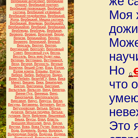
же с
Вербицкий антисемит
,
Вербицкий
откроет
,
Вербицкий портрет
,
Вербицкий провокация
,
Вербицкий
Моя 
скотина
,
Вербицкий уязвимый
,
Вербицкий-педофиляка
,
Вербицкий.
Жопа
,
Вербицкий. Мишка скотина
,
Вербицкий. Фридман
,
ВербицкийХ
,
дожи
Вербицкийню
,
Вербицкй
,
Вербицкмй
,
Верблюды
,
Верблядь
,
Вербцкая
,
Вервеер
,
Вервир
,
Вергилий
,
Верди
,
Може
Веризм
,
Верицкийню
,
Верлен
,
Вермеер
,
Верницкий
,
Верный
,
Версаль
,
Вертеп
,
Вертер
,
Вертинский
,
Вертолёт
,
Верховный
науч
Совет
,
Верховный суд
,
Весна
,
Вессель
,
Весь мир будет наш
,
Ветеран
,
Веттриано
,
ВеттрианоХ
,
Вехи
,
Вечеря
,
Вечность
,
Вечные
Но
Вонючки
,
Вещий Олег
,
Взад
,
Взлом
,
Взлом компа
,
Взрывы
,
Взятки
,
Вибеке
,
Вибер
,
Вибратор
,
Видео
,
Виже-Лебрён
,
ВизитМГУ
,
Вика
,
Вика
что о
Минет
,
Виканю
,
Вики
,
Википедия
,
Виктор
,
Викторина
,
Виктория
,
Вильгельм
,
Вильсон
,
Винд
,
Винегра
,
умею
Винни-Пух
,
Винница
,
Вино
,
Виноградов
,
Винтерхальтер
,
Вирсавия
,
Вирус
,
Вирусы
,
Виски
,
Висуны
,
Витамины
,
Виткевич
,
Витте
,
неве
Витухновская
,
Витька
,
Витька-
дурачок
,
Витька-пиздяка
,
Витька-
тупарик
,
Витя
,
Вифлеем
,
Вишневый
,
Виька
,
Вкусы
,
Влад
,
Власть
,
Это 
Внешняя Монголия
,
Внук
,
Внуки
,
Внучки
,
Вова
,
Вова Путин
,
Вовочка
,
Вода
,
Водевиль
,
Водка
,
Водород
,
Водородная бомба
,
Водочка
,
Водяра
,
Воеводский
,
Военачальники
,