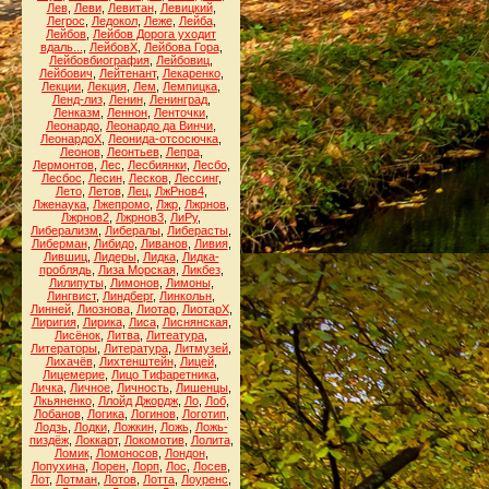
Лев
,
Леви
,
Левитан
,
Левицкий
,
Легрос
,
Ледокол
,
Леже
,
Лейба
,
Лейбов
,
Лейбов Дорога уходит
вдаль...
,
ЛейбовХ
,
Лейбова Гора
,
Лейбовбиография
,
Лейбовиц
,
Лейбович
,
Лейтенант
,
Лекаренко
,
Лекции
,
Лекция
,
Лем
,
Лемпицка
,
Ленд-лиз
,
Ленин
,
Ленинград
,
Ленказм
,
Леннон
,
Ленточки
,
Леонардо
,
Леонардо да Винчи
,
ЛеонардоХ
,
Леонида-отсосючка
,
Леонов
,
Леонтьев
,
Лепра
,
Лермонтов
,
Лес
,
Лесбиянки
,
Лесбо
,
Лесбос
,
Лесин
,
Лесков
,
Лессинг
,
Лето
,
Летов
,
Лец
,
ЛжРнов4
,
Лженаука
,
Лжепромо
,
Лжр
,
Лжрнов
,
Лжрнов2
,
Лжрнов3
,
ЛиРу
,
Либерализм
,
Либералы
,
Либерасты
,
Либерман
,
Либидо
,
Ливанов
,
Ливия
,
Лившиц
,
Лидеры
,
Лидка
,
Лидка-
проблядь
,
Лиза Морская
,
Ликбез
,
Лилипуты
,
Лимонов
,
Лимоны
,
Лингвист
,
Линдберг
,
Линкольн
,
Линней
,
Лиознова
,
Лиотар
,
ЛиотарХ
,
Лиригия
,
Лирика
,
Лиса
,
Лиснянская
,
Лисёнок
,
Литва
,
Литеатура
,
Литераторы
,
Литература
,
Литмузей
,
Лихачёв
,
Лихтенштейн
,
Лицей
,
Лицемерие
,
Лицо Тифаретника
,
Личка
,
Личное
,
Личность
,
Лишенцы
,
Лкьяненко
,
Ллойд Джордж
,
Ло
,
Лоб
,
Лобанов
,
Логика
,
Логинов
,
Логотип
,
Лодзь
,
Лодки
,
Ложкин
,
Ложь
,
Ложь-
пиздёж
,
Локкарт
,
Локомотив
,
Лолита
,
Ломик
,
Ломоносов
,
Лондон
,
Лопухина
,
Лорен
,
Лорп
,
Лос
,
Лосев
,
Лот
,
Лотман
,
Лотов
,
Лотта
,
Лоуренс
,