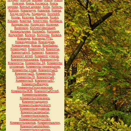
Княгиня
,
Князь Космоса
,
Князь
церкви
,
Князья церкви
,
Коба
,
Кобель
,
Кобзон
,
Ковальчук
,
Ковалёв
,
Ковры
,
Когда-нибудь
,
Кодвидео
,
Козлоёб
,
Козлы
,
Козочка
,
Козырев
,
Козёл
,
Кокаин
,
Кокетка
,
Кокетство
,
Колбаса
,
Колдовство
,
Колдуэлл
,
Коленки
,
Коленкор
,
Коллективизация
,
Колокольчики
,
Коломбо
,
Колония
,
Колумбия
,
Колхоз
,
Колхозы
,
Кольта
,
Команда
,
Команда РПЦ
,
Командировка
,
Командник
,
Командники
,
Комар
,
Комбайны
,
Комендант
,
Коментпуб
,
Коменты
,
Коментыпуб
,
Комитет
,
Коммент
,
Коммент ютюб
,
Коммент-угроза
,
Комменткосырева
,
Комментпуб
,
Комменты
,
Комменты 34
,
Комменты
огромные
,
Комменты-перекрытие
,
Комменты-спам
,
Комменты23
,
Комменты25
,
Комменты39
,
Комменты70
,
Комменты8
,
Комменты9
,
Комменты97
,
КомментыВалдор
,
КомментыГеоргиевская
,
КомментыЖЖ
,
КомментыЮтюб
,
Комментыаноны
,
Комментыгерманец
,
Комментыдоцент
,
Комментыжидохвост
,
Комментыжуравков
,
Комментызакрыты
,
Комментыизраиль
,
Комментыискусство
,
Комментыкарпов
,
Комментыклон
,
Комментыкопейкин
,
Комментыкосырева
,