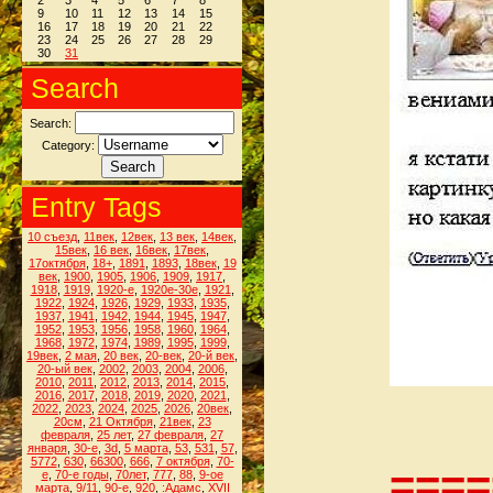
2
3
4
5
6
7
8
9
10
11
12
13
14
15
16
17
18
19
20
21
22
23
24
25
26
27
28
29
30
31
Search
Search:
Category:
Entry Tags
10 съезд
,
11век
,
12век
,
13 век
,
14век
,
15век
,
16 век
,
16век
,
17век
,
17октября
,
18+
,
1891
,
1893
,
18век
,
19
век
,
1900
,
1905
,
1906
,
1909
,
1917
,
1918
,
1919
,
1920-е
,
1920е-30е
,
1921
,
1922
,
1924
,
1926
,
1929
,
1933
,
1935
,
1937
,
1941
,
1942
,
1944
,
1945
,
1947
,
1952
,
1953
,
1956
,
1958
,
1960
,
1964
,
1968
,
1972
,
1974
,
1989
,
1995
,
1999
,
19век
,
2 мая
,
20 век
,
20-век
,
20-й век
,
20-ый век
,
2002
,
2003
,
2004
,
2006
,
2010
,
2011
,
2012
,
2013
,
2014
,
2015
,
2016
,
2017
,
2018
,
2019
,
2020
,
2021
,
2022
,
2023
,
2024
,
2025
,
2026
,
20век
,
20см
,
21 Октября
,
21век
,
23
февраля
,
25 лет
,
27 февраля
,
27
января
,
30-е
,
3d
,
5 марта
,
53
,
531
,
57
,
5772
,
630
,
66300
,
666
,
7 октября
,
70-
====
е
,
70-е годы
,
70лет
,
777
,
88
,
9-ое
марта
,
9/11
,
90-е
,
920
,
:Адамс
,
XVII