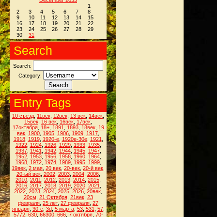
December 2035
1
2
3
4
5
6
7
8
9
10
11
12
13
14
15
16
17
18
19
20
21
22
23
24
25
26
27
28
29
30
31
Search
Search:
Category:
Entry Tags
10 съезд
,
11век
,
12век
,
13 век
,
14век
,
15век
,
16 век
,
16век
,
17век
,
17октября
,
18+
,
1891
,
1893
,
18век
,
19
век
,
1900
,
1905
,
1906
,
1909
,
1917
,
1918
,
1919
,
1920-е
,
1920е-30е
,
1921
,
1922
,
1924
,
1926
,
1929
,
1933
,
1935
,
1937
,
1941
,
1942
,
1944
,
1945
,
1947
,
1952
,
1953
,
1956
,
1958
,
1960
,
1964
,
1968
,
1972
,
1974
,
1989
,
1995
,
1999
,
19век
,
2 мая
,
20 век
,
20-век
,
20-й век
,
20-ый век
,
2002
,
2003
,
2004
,
2006
,
2010
,
2011
,
2012
,
2013
,
2014
,
2015
,
2016
,
2017
,
2018
,
2019
,
2020
,
2021
,
2022
,
2023
,
2024
,
2025
,
2026
,
20век
,
20см
,
21 Октября
,
21век
,
23
февраля
,
25 лет
,
27 февраля
,
27
января
,
30-е
,
3d
,
5 марта
,
53
,
531
,
57
,
5772
,
630
,
66300
,
666
,
7 октября
,
70-