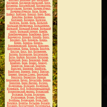
Богданов
,
Богданов-Бельский
,
Боги
,
Боговеры
,
Боголюбский
,
Богоматерь
,
Богохульник
,
Бодлер
,
Бодряк-Идиот
,
Бодряки-Идиоты
,
Боза
,
Бозик
,
Бойкот
,
Бойтнер
,
Боколл
,
Бокр
,
Бокс
,
Боксёры
,
Болван
,
Болваны
,
Болгария
,
Болдини
,
Болезни
,
Болезнь
,
Болик
,
Боль
,
Больной
,
Большая Медведица
,
Большевики
,
Большой
,
Большой Взрыв
,
Большой
театр
,
Большой террор
,
Бомба
,
Бомбардировка
,
Бомбёжка
,
Бонд
,
Бондарчук
,
Боннер
,
Бонобо
,
Бонч-
Бруевич
,
Бор
,
Бордель
,
Борец
,
Борис
,
Борисы
,
Борись
,
Боровиковский
,
Борода
,
Бородин
,
Бортников
,
Борщ
,
Борьба
,
Босбум
,
Бостон
,
Босх
,
Бот
,
Ботвинник
,
Ботеро
,
Ботичелли
,
Боттичелли
,
Боты
,
Бофор
,
Боччоне
,
Боччони
,
Боярский
,
Браз
,
Бразилия
,
Брай
,
Брайнин
,
Брак
,
Брамс
,
Брандт
,
Бранкузи
,
Брассай
,
Браткин
,
Браудер
,
Брежнев
,
Брейгель
,
Брейтнер
,
Бремер
,
Брест
,
Бретон
,
Брижит
,
Бритни Спирс
,
Бродский
,
Брозтито
,
Бромптон
,
Бронза
,
Бронников
,
Брукс
,
Бруштейн
,
Брюки
,
Брюллов
,
Брюс Виллис
,
Бугеро
,
Буденовцы
,
Будущее
,
Будённый
,
Буживаль
,
Буй
,
Буйнопомешанный
,
Букингемский дворец
,
Буковский
,
Булгаков
,
Булла
,
Булочкин
,
Булочников
,
Бунин
,
Бурбаки
,
Бурбоны
,
Буржуазия
,
Бурк-Уайт
,
Бурлеск
,
Буряты
,
Бутылка
,
Бухало
,
Бухарин
,
Бухгалтерия
,
Бухенвальд
,