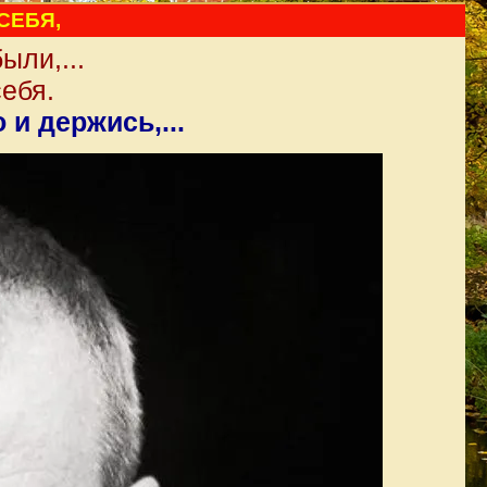
СЕБЯ,
ыли,...
себя.
 и держись,...