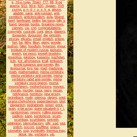
е
,
70-е годы
,
70лет
,
777
,
88
,
9-ое
марта
,
9/11
,
90-е
,
920
,
:Адамс
,
XVII
съезд
,
a_n_d_r_u_s_h_a
,
abuse
,
aladdin_sane
,
anti-russian
,
anti-
semitism
,
anticlericalism
,
avla
,
bband
,
beef
,
beefeater
,
beilby
,
big bang
,
billy`s
band
,
bipedal
,
boobs
,
breaking news
,
cannes
,
ciu
,
cnn
,
congratulations
,
copyright
,
cuckold
,
cunt
,
dece
,
diapers
,
dugasper
,
dugusper
,
dw
,
einstein
,
eksray
,
eliyahu
,
email
,
english
,
erlang
,
fart
,
fat
,
filthy
,
filton
,
giphy
,
google
,
gudrun
,
hitler
,
hoodlum
,
hyperion
,
imgur
,
institute of modern russia
,
jackass
,
jewish
,
joe pesci
,
joseph brodsky
,
josephus
,
jukebox
,
kaganov
,
kazhdan
,
kds
,
kot_afromeeva
,
krall
,
lenkasm
,
leonid kaganov anti-semite
,
life
,
livejournal
,
lorp
,
lqp
,
mad
,
madonna
,
math
,
mathematiker
,
misha verbitsky
,
misha verbitsky anti-semite
,
misha
verbitsky rabid anti-semite
,
misha
verbitsky stool pigeon
,
moma
,
moonshiners
,
motherfuckers
,
movies
,
murals
,
murder
,
nasa
,
nazy
,
necax
,
neklyueva
,
nemtsov
,
new jersey
,
nickelback
,
nude
,
odessa
,
olegmi
,
ontd
,
oxana chelysheva
,
paperdaemon
,
phd
,
plagiarism
,
podrabinek
,
poper
,
prick
,
putin
,
q-bit array
,
quinn elisabeth ii
,
r_l
,
randomman
,
regoriy
,
rolling stones
,
sadkov
,
sane
,
sardonicus
,
scum
,
scumbag
,
scumbags
,
sekreth
,
siblington
,
silencefactory
,
silly_sad
,
slut
,
snitch
,
soccer
,
souffleur
,
space
,
stomahin
,
sup
,
symbolith
,
theresa may
,
tiktok
,
tits
,
verbitsky
,
vip
,