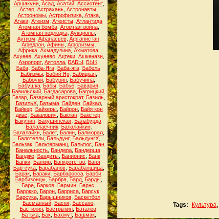
Аршакуни
,
Асад
,
Асатий
,
Ассистент
,
Астер
,
Астрахань
,
Астронавты
,
Астрономы
,
Астрофизика
,
Атака
,
Атаки
,
Атеизм
,
Атеисты
,
Атлантида
,
Атомная бомба
,
Атомная война
,
Атомная подлодка
,
Аукционы
,
Аутизм
,
Афанасьев
,
Афганистан
,
Афедрон
,
Афины
,
Афоризмы
,
Африка
,
Ахмадулина
,
Ахматова
,
Ахуеев
,
Ахуеево
,
Ацтеки
,
Ашкенази
,
Аэропорт
,
Аятолла
,
БАБЫ
,
БЫК
,
Баба
,
Баба-Яга
,
Баба-яга
,
Бабель
,
Бабизмы
,
Бабий Яр
,
Бабицкая
,
Бабочки
,
Бабурин
,
Бабучина
,
Бабушка
,
Бабы
,
Бабьё
,
Бавария
,
Бавильский
,
Багдасарова
,
Багрицкий
,
Базар
,
Базарный аристократ
,
Базиль
,
БазильХ
,
Базыма
,
Байден
,
Байкал
,
Байкер
,
Байкеры
,
Байрон
,
Байя кон
диас
,
Бакалович
,
Баклан
,
Бакстер
,
Бакунин
,
Бакушинская
,
Балабурда
,
Балалаечник
,
Балалайкин
,
Балалайкн
,
Балет
,
Балин
,
Балморал
,
Балотелли
,
Бальдунг
,
БальдунгХ
,
Бальзак
,
Бальтерманц
,
Бальтюс
,
Бан
,
Банальность
,
Бандера
,
Бандерша
,
Банджо
,
Бандиты
,
Банионис
,
Банк
,
Банки
,
Банкир
,
Банкротство
,
Баня
,
Бар-сука
,
Барабанов
,
Барабанщица
,
Барак
,
Бараки
,
Барбаросса
,
Барби
,
Барбизонцы
,
Барбра
,
Бард
,
Барды
,
Баре
,
Барков
,
Бармин
,
Барнс
,
Барокко
,
Барон
,
Барриса
,
Барсук
,
Барсука
,
Барышников
,
Баскетбол
,
Басманный
,
Басня
,
Бассано
,
Tags:
Культура
Бастилия
,
Бастрыкин
,
Баталов
,
Батька
,
Бах
,
Бахмут
,
Башмак
,