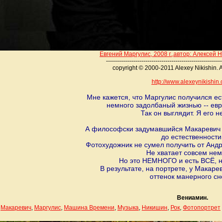
Евгений Маргулис, 2008 г.,автор: Алексей
----------------------------------------
------------------
copyright © 2000-2011 Alexey Nikishin. 
http://www.alexeynikishin
Мне кажется, что Маргулис получился ес
немного задолбаный жизнью -- евр
Так он выглядит. Я его н
А философски задумавшийся Макаревич ч
до естественности
Фотохудожник не сумел получить от Андре
Не хватает совсем нем
Но это НЕМНОГО и есть ВСЁ, н
В результате, на портрете, у Макаре
оттенок манерного сн
Вениамин.
,
Макаревич
,
Маргулис
,
Машина Времени
,
Музыка
,
Никишин
,
Рок
,
Фотопортрет