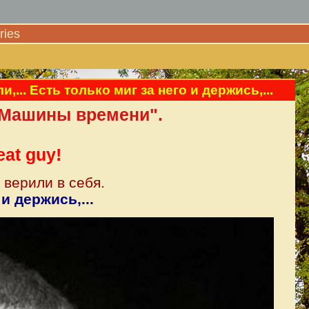
ies
.. Есть только миг за него и держись,...
"Машины времени".
eat guy!
 верили в себя.
и держись,...