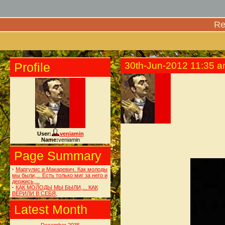
Re
Profile
30th-Jun-2012 11:35 
User:
veniamin
Name:
veniamin
Page Summary
·
Маргулис и Макаревич. Как молоды
мы были,... Есть только миг за него и
держись,...
·
КАК МОЛОДЫ МЫ БЫЛИ,... КАК
ВЕРИЛИ В СЕБЯ,
Latest Month