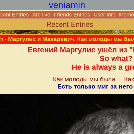
veniamin
cent Entries
Archive
Friends Entries
User Info
Memor
Recent Entries
am
- Маргулис и Макаревич. Как молоды мы были,.
Евгений Маргулис ушёл из 
So what?
He is always a gr
Как молоды мы были,... Как
Есть только миг за него 