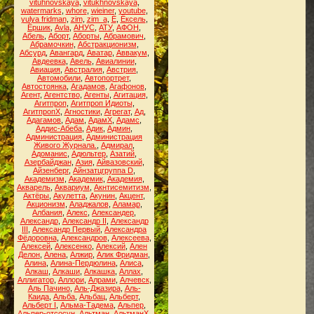
vituhnovskaya
,
vitukhnovskaya
,
watermarks
,
whore
,
wieiner
,
youtube
,
yulya fridman
,
zim
,
zim_a
,
Ё
,
Ёксель
,
Ёршик
,
Аvla
,
АНУС
,
АТУ
,
АФОН
,
Абель
,
Аборт
,
Аборты
,
Абрамович
,
Абрамочкин
,
Абстракционизм
,
Абсурд
,
Авангард
,
Аватар
,
Аввакум
,
Авдеевка
,
Авель
,
Авиалинии
,
Авиация
,
Австралия
,
Австрия
,
Автомобили
,
Автопортрет
,
Автостоянка
,
Агадамов
,
Агафонов
,
Агент
,
Агентство
,
Агенты
,
Агитация
,
Агитпроп
,
Агитпроп Идиоты
,
АгитпропХ
,
Агностики
,
Агрегат
,
Ад
,
Адагамов
,
Адам
,
АдамХ
,
Адамс
,
Аддис-Абеба
,
Адик
,
Админ
,
Администрация
,
Администрация
Живого Журнала.
,
Адмирал
,
Адоманис
,
Адюльтер
,
Азатий
,
Азербайджан
,
Азия
,
Айвазовский
,
Айзенберг
,
Айнзатцгруппа D
,
Академизм
,
Академик
,
Академия
,
Акварель
,
Аквариум
,
Акнтисемитизм
,
Актёры
,
Акулетта
,
Акунин
,
Акцент
,
Акционизм
,
Аладжалов
,
Аламар
,
Албания
,
Алекс
,
Александер
,
Александр
,
Александр II
,
Александр
III
,
Александр Первый
,
Александра
Фёдоровна
,
Александров
,
Алексеева
,
Алексей
,
Алексенко
,
Алексий
,
Ален
Делон
,
Алена
,
Алжир
,
Алик Фридман
,
Алина
,
Алина-Пердюлина
,
Алиса
,
Алкаш
,
Алкаши
,
Алкашка
,
Аллах
,
Аллигатор
,
Аллори
,
Алрами
,
Алчевск
,
Аль Пачино
,
Аль-Джазира
,
Аль-
Каида
,
Альба
,
Альбац
,
Альберт
,
Альберт I
,
Альма-Тадема
,
Альпер
,
Альпер-отсосун
,
Альтман
,
АльтманХ
,