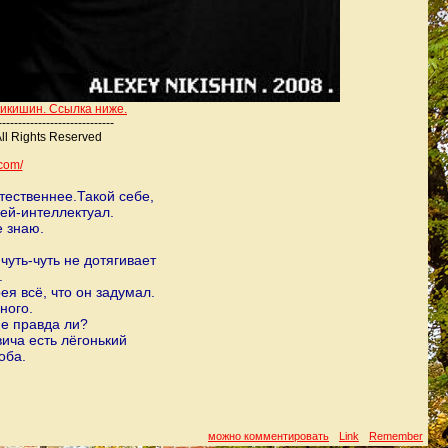
 Никишин. Ссылка ниже.
----------------------
-------
All Rights Reserved
.com/
тественнее.Такой себе,
ей-интеллектуал.
е знаю.
уть-чуть не дотягивает
.
я всё, что он задумал.
ного.
е правда ли?
вича есть лёгонький
оба.
можно комментировать
Link
Remember