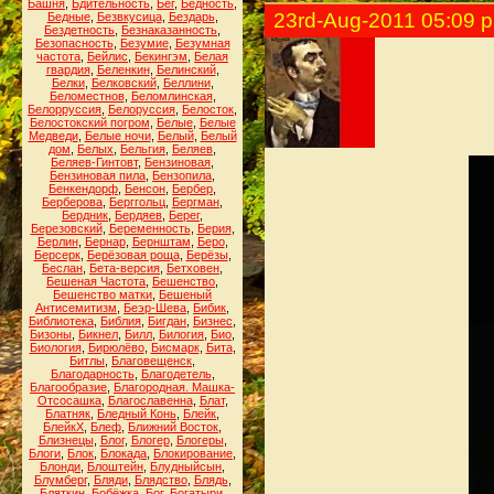
Башня
,
Бдительность
,
Бег
,
Бедность
,
23rd-Aug-2011 05:09 
Бедные
,
Безвкусица
,
Бездарь
,
Бездетность
,
Безнаказанность
,
Безопасность
,
Безумие
,
Безумная
частота
,
Бейлис
,
Бекингэм
,
Белая
гвардия
,
Беленкин
,
Белинский
,
Белки
,
Белковский
,
Беллини
,
Беломестнов
,
Беломлинская
,
Белорруссия
,
Белоруссия
,
Белосток
,
Белостокский погром
,
Белые
,
Белые
Медведи
,
Белые ночи
,
Белый
,
Белый
дом
,
Белых
,
Бельгия
,
Беляев
,
Беляев-Гинтовт
,
Бензиновая
,
Бензиновая пила
,
Бензопила
,
Бенкендорф
,
Бенсон
,
Бербер
,
Берберова
,
Берггольц
,
Бергман
,
Бердник
,
Бердяев
,
Берег
,
Березовский
,
Беременность
,
Берия
,
Берлин
,
Бернар
,
Бернштам
,
Беро
,
Берсерк
,
Берёзовая роща
,
Берёзы
,
Беслан
,
Бета-версия
,
Бетховен
,
Бешеная Частота
,
Бешенство
,
Бешенство матки
,
Бешеный
Антисемитизм
,
Беэр-Шева
,
Бибик
,
Библиотека
,
Библия
,
Бигдан
,
Бизнес
,
Бизоны
,
Бикнел
,
Билл
,
Билогия
,
Био
,
Биология
,
Бирюлёво
,
Бисмарк
,
Бита
,
Битлы
,
Благовещенск
,
Благодарность
,
Благодетель
,
Благообразие
,
Благородная. Машка-
Отсосашка
,
Благославенна
,
Блат
,
Блатняк
,
Бледный Конь
,
Блейк
,
БлейкХ
,
Блеф
,
Ближний Восток
,
Близнецы
,
Блог
,
Блогер
,
Блогеры
,
Блоги
,
Блок
,
Блокада
,
Блокирование
,
Блонди
,
Блоштейн
,
Блудныйсын
,
Блумберг
,
Бляди
,
Блядство
,
Блядь
,
Бляткин
,
Бобёжка
,
Бог
,
Богатыри
,