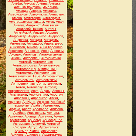
Альфа
,
Аляска
,
Алёша
,
Алёшка
,
Алёшка-придурок
,
Амальрик
,
Аманда
,
Америк
,
Америка
,
Американцы
,
Америкюки
,
Амнистия
,
Амона
,
Ампутация
,
Амстердам
,
Амстердамская школа
,
Амур
,
Анал
,
Анализ
,
Анархист
,
Анастасия
,
Анатолий Панков
,
Ангелы
,
Английский
,
Англия
,
Андреев
,
Андромеда
,
Андроников
,
Андропов
,
Андрюша
,
Анекдот
,
Анекдоты
,
Анжелика
,
Анимация
,
Анинаталия
,
Анисимов
,
Анклав
,
Анна Каренина
,
Аннексия
,
Анненков
,
Анон
,
Анонизм
,
Аноним
,
Анонимы
,
Анонкомменты
,
Аноны
,
Антверпен
,
Антибиотики
,
Антигей
,
Антиемитизм
,
Антикомпромат
,
Антикультура
,
Антилопа гну
,
Антипушкин
,
Антисемит
,
Антисемитизм
,
Антисемитизм. ГеБе
,
Антисемитим
,
Антисемиты
,
Антисемтизм
,
Антисенмитизм
,
Антисталинизм
,
Антон
,
Антонеску
,
Антракт
,
Антропология
,
Анус
,
Анусы
,
Аононы
,
Апельсины
,
Апологетика
,
Апостол
,
Апостолы
,
Апреликов
,
Апсит
,
Апухтин
,
Ар Нуво
,
Ар деко
,
Арабский
терроризм
,
Арабы
,
Аргентина
,
Ардеко
,
Арест
,
Арефьева
,
Аризона
,
Арийцы
,
Аристотель
,
Арктика
,
Арлекино
,
Армада
,
Армения
,
Армия
,
Армстронг
,
Арнольд
,
Арнольд Ева
,
Артемизия
,
Артемуй
,
Артемуй
Сисярик
,
Артур
,
Архангельск
,
Архимед. Чапек
,
Архипенко
,
Архипов
,
Архипова
,
Архитектура
,