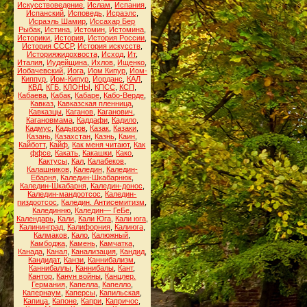
Искусствоведение
,
Ислам
,
Испания
,
Испанский
,
Исповедь
,
Исраэлс
,
Исраэль Шамир
,
Иссахар Бер
Рыбак
,
Истина
,
Истомин
,
Истомина
,
Историки
,
История
,
История России
,
История СССР
,
История искусств
,
Историяжидохвоста
,
Исход
,
Ит
,
Италия
,
Иудейщина
,
Ихлов
,
Ищенко
,
Йобачевский
,
Йога
,
Йом Кипур
,
Йом-
Киппур
,
Йом-Кипур
,
Йорданс
,
КАЛ
,
КВД
,
КГБ
,
КЛОНЫ
,
КПСС
,
КСП
,
Кабаева
,
Кабак
,
Кабаре
,
Кабо-Верде
,
Кавказ
,
Кавказская пленница
,
Кавказцы
,
Каганов
,
Каганович
,
Кагановмама
,
Каддафи
,
Кадило
,
Кадмус
,
Кадыров
,
Казак
,
Казаки
,
Казань
,
Казахстан
,
Казнь
,
Каин
,
Кайботт
,
Кайф
,
Как меня читают
,
Как
ффсе
,
Какать
,
Какашки
,
Како
,
Кактусы
,
Кал
,
Калабеков
,
Калашников
,
Каледин
,
Каледин-
Ебарня
,
Каледин-Шкабарнюк
,
Каледин-Шкабарня
,
Каледин-донос
,
Каледин-мандоотсос
,
Каледин-
пиздоотсос
,
Каледин. Антисемитизм
,
Калединню
,
Каледин— ГеБе
,
Календарь
,
Кали
,
Кали Юга
,
Кали юга
,
Калининград
,
Калифорния
,
Калиюга
,
Калмаков
,
Кало
,
Калюжный
,
Камбоджа
,
Камень
,
Камчатка
,
Канада
,
Канал
,
Канализация
,
Кандид
,
Кандидат
,
Канзи
,
Каннибализм
,
Каннибаллы
,
Каннибалы
,
Кант
,
Кантор
,
Канун войны
,
Канцлер.
Германия
,
Капелла
,
Капелло
,
Капернаум
,
Каперсы
,
Капильская
,
Капица
,
Капоне
,
Капри
,
Капричос
,