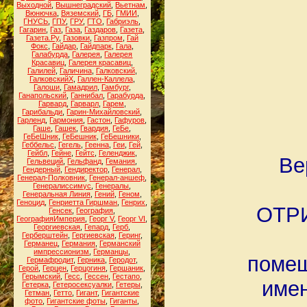
Выходной
,
Вышнеградский
,
Вьетнам
,
Вюнючка
,
Вяземский
,
ГБ
,
ГМИИ
,
ГНУСЬ
,
ГПУ
,
ГРУ
,
ГТО
,
Габриэль
,
Гагарин
,
Газ
,
Газа
,
Газдаров
,
Газета
,
Газета.Ру
,
Газовки
,
Газпром
,
Гай
Фокс
,
Гайдар
,
Гайдпарк
,
Гала
,
Галабурда
,
Галерея
,
Галерея
Красавиц
,
Галерея красавиц
,
Галилей
,
Галичина
,
Галковский
,
ГалковскийХ
,
Галлен-Каллела
,
Галоши
,
Гамадрил
,
Гамбург
,
Ганапольский
,
Ганнибал
,
Гарабурда
,
Гарвард
,
Гарварл
,
Гарем
,
Гарибальди
,
Гарин-Михайловский
,
Гарленд
,
Гармония
,
Гастон
,
Гафуров
,
Гаше
,
Гашек
,
Гвардия
,
ГеБе
,
ГеБеШник
,
ГеБешник
,
ГеБешники
,
Геббельс
,
Гегель
,
Геенна
,
Геи
,
Гей
,
Гейбл
,
Гейне
,
Гейтс
,
Геленджик
,
Ве
Гельвеций
,
Гельфанд
,
Гемания
,
Гендерный
,
Гендиректор
,
Генерал
,
Генерал-Полковник
,
Генерал-аншеф
,
Генералиссимус
,
Генералы
,
Генеральная Линия
,
Гений
,
Геном
,
Геноцид
,
Генриетта Гиршман
,
Генрих
,
ОТРИ
Генсек
,
География
,
ГеографияИмперия
,
Георг V
,
Георг VI
,
Георгиевская
,
Гепард
,
Герб
,
Герберштейн
,
Гергиевская
,
Геринг
,
Германец
,
Германия
,
Германский
импрессионизм
,
Германцы
,
помещ
Гермафродит
,
Герника
,
Геродот
,
Герой
,
Герцен
,
Герцогиня
,
Гершаник
,
Герымский
,
Гесс
,
Гессен
,
Гестапо
,
имен
Гетерка
,
Гетеросексуалки
,
Гетеры
,
Гетман
,
Гетто
,
Гигант
,
Гигантские
фото
,
Гигантские фоты
,
Гиганты
,