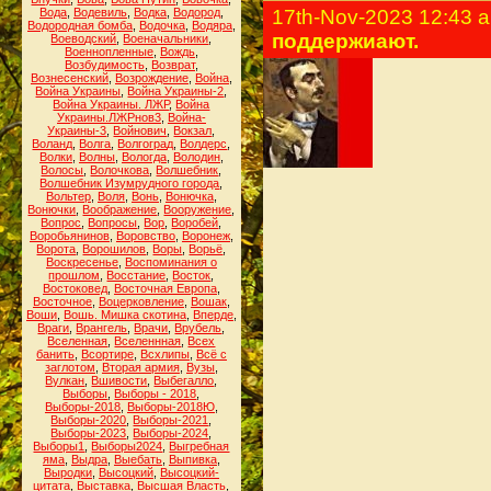
Вода
,
Водевиль
,
Водка
,
Водород
,
17th-Nov-2023 12:43 
Водородная бомба
,
Водочка
,
Водяра
,
поддержиают.
Воеводский
,
Военачальники
,
Военнопленные
,
Вождь
,
Возбудимость
,
Возврат
,
Вознесенский
,
Возрождение
,
Война
,
Война Украины
,
Война Украины-2
,
Война Украины. ЛЖР
,
Война
Украины.ЛЖРнов3
,
Война-
Украины-3
,
Войнович
,
Вокзал
,
Воланд
,
Волга
,
Волгоград
,
Волдерс
,
Волки
,
Волны
,
Вологда
,
Володин
,
Волосы
,
Волочкова
,
Волшебник
,
Волшебник Изумрудного города
,
Вольтер
,
Воля
,
Вонь
,
Вонючка
,
Вонючки
,
Воображение
,
Вооружение
,
Вопрос
,
Вопросы
,
Вор
,
Воробей
,
Воробьянинов
,
Воровство
,
Воронеж
,
Ворота
,
Ворошилов
,
Воры
,
Ворьё
,
Воскресенье
,
Воспоминания о
прошлом
,
Восстание
,
Восток
,
Востоковед
,
Восточная Европа
,
Восточное
,
Воцерковление
,
Вошак
,
Воши
,
Вошь. Мишка скотина
,
Вперде
,
Враги
,
Врангель
,
Врачи
,
Врубель
,
Вселенная
,
Вселеннная
,
Всех
банить
,
Всортире
,
Всхлипы
,
Всё с
заглотом
,
Вторая армия
,
Вузы
,
Вулкан
,
Вшивости
,
Выбегалло
,
Выборы
,
Выборы - 2018
,
Выборы-2018
,
Выборы-2018Ю
,
Выборы-2020
,
Выборы-2021
,
Выборы-2023
,
Выборы-2024
,
Выборы1
,
Выборы2024
,
Выгребная
яма
,
Выдра
,
Выебать
,
Выпивка
,
Выродки
,
Высоцкий
,
Высоцкий-
цитата
,
Выставка
,
Высшая Власть
,