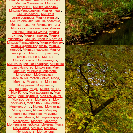
Мишка Малаейкин
,
Мишка
Малафейкин
,
Мишка Малофей
,
Мишка Малофейкин
,
Мишка Педы
,
Мишка болван
,
Мишка и
антисемитизм
,
Мишка монтаж
,
Мишка обо мне
,
Мишка педофил
,
Мишка плакатки
,
Мишка скотина
,
Мишка скотина местная
,
Мишка
скотина. Люляка-Хуяка
,
Мишка
сктина
,
Мишка таракан
,
Мишка
уязвимый
,
Мишка чкотина местная
,
Мишка-Малафейкин
,
Мишка-Монтаж
,
Мишка-админ-подлость
,
Мишка-
жопоёб
,
Мишка-педофил
,
Мишка-
портретка
,
Мишка-с-приветом
,
Мишка-скотина
,
Мишка.
,
МишкаЗалупа
,
Мишказалупа
,
Мишканю
,
Мишкин портрет
,
Мишкино
самоубийство
,
Мишустин
,
Мне
,
Мнение
,
Мнение о Гафурове
,
Многочлен
,
Мобилизация
,
Мобильник
,
Моген-Дувид
,
Мода
,
Модель
,
Модератор
,
Модерн
,
Модернизм
,
Модильяни
,
МодильяниХ
,
Моды
,
Мозги
,
Мозерт
,
Мои Ютюб
,
Мои афоризмы
,
Мои
гифы
,
Мои картинки
,
Мои комменты
,
Мои портреты
,
Мои посты
,
Мои
рассказы
,
Мои стихи
,
Мои фоты
,
Моикомменты
,
Моиню
,
Моипосты
,
Мой дневник
,
Мойша
,
Мокрица
,
Молдова
,
Молебен
,
Молитва
,
Молитвы
,
Молли
,
Молодаягвардия
,
Молодость
,
Молоко
,
Молотов
,
Молчаливая Фабрика
,
Мольер
,
Мома
,
Мона Лиза
,
Монако
,
Монархи
,
Монархисты
,
Монастери
,