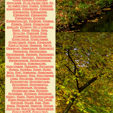
Иерусалим
,
Из-за-тра вки-убью
,
Из-
за-травки-убью
,
Изабел
,
Избиение
младенцев
,
Извержение
,
Извинение
,
Извращенец
,
Извращение
,
Извращения
,
Извращенка
,
Извращенцы
,
Изгнание
,
Издевательство
,
Изобилие
,
Израиль
,
Израиль. Евреи
,
Израильская
агрессия
,
Изумруд
,
Ииу Сусираджа
,
Икинс
,
Икона
,
Иконы
,
Икра
,
Икусство
,
Иланский
,
Илия
,
Илларионов
,
Иллюзорный
,
Иллюстратор
,
Иллюстрации
,
Иллюстрация
,
Ильин
,
Ильинский
,
Ильф и Петров
,
Имажизм
,
Имгур
,
Иммануил
,
Иммиграция
,
Иммунитет
,
Император
,
Императрица
,
Империализм
,
Империя
,
Импичмент
,
Импотент
,
Импотент.
,
Импотенция
,
Импресионизм
,
Импрессионизм
,
Инагенты
,
Инакомыслие
,
Инаугурация
,
Инвалиды
,
Ингушетия
,
Индеец
,
Индейцы
,
Индия
,
Индия.
Фоты
,
Инет
,
Инженеры
,
Инквизиция
,
Инкуб
,
Иноагент
,
Инок
,
Иностранные
слова
,
Инстаграм
,
Интеграция
,
Интеллектуал
,
Интеллектуалы
,
Интеллигент
,
Интеллигенты
,
Интеллигенция
,
Интервью
,
Интересные лица
,
Интернет
,
Интерфакс
,
Интерьер
,
Инфляция
,
Инцест
,
Иоанн
,
Иоанн Кронштадский
,
Иоанн Кронштадтский
,
Ион Тихий
,
Ионтихий
,
Иосиф
,
Ирак
,
Иран
,
Ирина
,
Ирландия
,
Ирматов
,
Ирония
,
Искусство
,
Искусство декоративное
,
ИскусствоЖЖ
,
ИскусствоХ
,