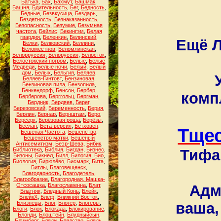
Батька
,
Бах
,
Бахмут
,
Башмак
,
Башня
,
Бдительность
,
Бег
,
Бедность
,
Бедные
,
Безвкусица
,
Бездарь
,
Бездетность
,
Безнаказанность
,
Безопасность
,
Безумие
,
Безумная
частота
,
Бейлис
,
Бекингэм
,
Белая
гвардия
,
Беленкин
,
Белинский
,
Ещё Л
Белки
,
Белковский
,
Беллини
,
Беломестнов
,
Беломлинская
,
Белорруссия
,
Белоруссия
,
Белосток
,
Белостокский погром
,
Белые
,
Белые
Медведи
,
Белые ночи
,
Белый
,
Белый
дом
,
Белых
,
Бельгия
,
Беляев
,
Беляев-Гинтовт
,
Бензиновая
,
Бензиновая пила
,
Бензопила
,
Бенкендорф
,
Бенсон
,
Бербер
,
комп
Берберова
,
Берггольц
,
Бергман
,
Бердник
,
Бердяев
,
Берег
,
Березовский
,
Беременность
,
Берия
,
Берлин
,
Бернар
,
Бернштам
,
Беро
,
Берсерк
,
Берёзовая роща
,
Берёзы
,
Беслан
,
Бета-версия
,
Бетховен
,
Тще
Бешеная Частота
,
Бешенство
,
Бешенство матки
,
Бешеный
Антисемитизм
,
Беэр-Шева
,
Бибик
,
Библиотека
,
Библия
,
Бигдан
,
Бизнес
,
Тифа
Бизоны
,
Бикнел
,
Билл
,
Билогия
,
Био
,
Биология
,
Бирюлёво
,
Бисмарк
,
Бита
,
Битлы
,
Благовещенск
,
Благодарность
,
Благодетель
,
Благообразие
,
Благородная. Машка-
Отсосашка
,
Благославенна
,
Блат
,
Адм
Блатняк
,
Бледный Конь
,
Блейк
,
БлейкХ
,
Блеф
,
Ближний Восток
,
Близнецы
,
Блог
,
Блогер
,
Блогеры
,
ваша,
Блоги
,
Блок
,
Блокада
,
Блокирование
,
Блонди
,
Блоштейн
,
Блудныйсын
,
Блумберг
,
Бляди
,
Блядство
,
Блядь
,