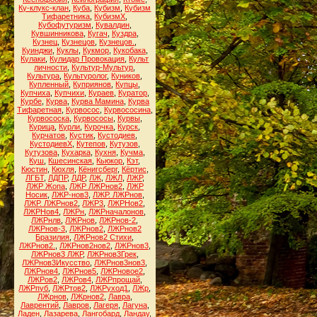
Ку-клукс-клан
,
Куба
,
Кубизм
,
Кубизм
Тифаретника
,
КубизмХ
,
Кубофутуризм
,
Кувалдин
,
Кувшинникова
,
Кугач
,
Куздра
,
Кузнец
,
Кузнецов
,
Кузнецов.
,
Куинджи
,
Куклы
,
Кукмор
,
Кукобака
,
Кулаки
,
Кулидар Провокация
,
Культ
личности
,
Культур-Мультур
,
Культура
,
Культуролог
,
Куников
,
Купленный
,
Куприянов
,
Купцы
,
Купчиха
,
Купчихи
,
Кураев
,
Куратор
,
Курбе
,
Курва
,
Курва Мамина
,
Курва
Тифаретная
,
Курвосос
,
Курвососина
,
Курвососка
,
Курвососы
,
Курвы
,
Курица
,
Курли
,
Курочка
,
Курск
,
Курчатов
,
Кустик
,
Кустодиев
,
КустодиевХ
,
Кутепов
,
Кутузов
,
Кутузова
,
Кухарка
,
Кухня
,
Кучма
,
Куш
,
Кшесинская
,
Кьюкор
,
Кэт
,
Кюстин
,
Кюхля
,
Кёнигсберг
,
Кёртис
,
ЛГБТ
,
ЛДПР
,
ЛДР
,
ЛЖ
,
ЛЖЛ
,
ЛЖР
,
ЛЖР Жопа
,
ЛЖР ЛЖРнов2
,
ЛЖР
Носик
,
ЛЖР-нов3
,
ЛЖР. ЛЖРнов
,
ЛЖР. ЛЖРнов2
,
ЛЖР3
,
ЛЖРНов2
,
ЛЖРНов4
,
ЛЖРн
,
ЛЖРначалонов
,
ЛЖРнлв
,
ЛЖРнов
,
ЛЖРнов-2
,
ЛЖРнов-3
,
ЛЖРнов2
,
ЛЖРнов2
Бразилия
,
ЛЖРнов2 Стихи
,
ЛЖРнов2.
,
ЛЖРнов2нов2
,
ЛЖРнов3
,
ЛЖРнов3 ЛЖР
,
ЛЖРнов3Грек
,
ЛЖРнов3Икусство
,
ЛЖРнов3нов3
,
ЛЖРнов4
,
ЛЖРнов5
,
ЛЖРновое2
,
ЛЖРов2
,
ЛЖРов4
,
ЛЖРпрощай
,
ЛЖРпуб
,
ЛЖРтов2
,
ЛЖРуход1
,
ЛЖр
,
ЛЖрнов
,
ЛЖрнов2
,
Лавра
,
Лаврентий
,
Лавров
,
Лагеря
,
Лагуна
,
Ладен
,
Лазарева
,
Лангобард
,
Ландау
,