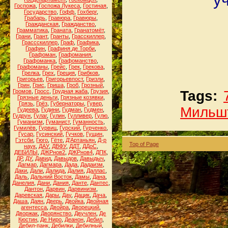
у
Госпожа
,
Госпожа Лукеса
,
Гостиная
,
Государство
,
Гофф
,
Гохберг
,
Грабарь
,
Гравюра
,
Гравюры
,
Гражданская
,
Гражданство
,
Грамматика
,
Граната
,
Гранатомёт
,
Грани
,
Грант
,
Гранты
,
Грасскиллер
,
Грассскиллер
,
Граф
,
Графика
,
Графин
,
Графиня де Торби
,
Графоман
,
Графомания
,
Графоманка
,
Графоманство
,
Графоманы
,
Грейс
,
Грек
,
Грекова
,
Грелка
,
Грех
,
Греция
,
Грибков
,
Григорьев
,
Григорьевпост
,
Гризли
,
Грин
,
Грис
,
Гриша
,
Гроб
,
Грозный
,
Громов
,
Гросс
,
Грудная жаба
,
Грузия
,
Tags:
Грязные деньги
,
Грязные козявки
,
Грязь
,
Грёз
,
Губернаторы
,
Гувер
,
Мильш
Гудеева
,
Гудини
,
Гудман
,
Гудмен
,
Гудрун
,
Гулаг
,
Гулин
,
Гулливер
,
Гулю
,
Гуманизм
,
Гуманист
,
Гуманность
,
Гумилёв
,
Гурвиц
,
Гурский
,
Гурченко
,
Гусар
,
Гусинский
,
Гучков
,
Гущин
,
Гэтсби
,
Гюго
,
Гёте
,
Д'Артаньян
,
Д-р
Top of Page
наук
,
ДАУ
,
ДВФУ
,
ДДТ
,
ДДоС
,
ДЕБИЛЫ
,
ДЖРнов2
,
ДЖРнов4
,
ДПК
,
ДР
,
ДУ
,
Давид
,
Давыдов
,
Давыдыч
,
Дагмар
,
Дагмара
,
Дада
,
Дадаизм
,
Даки
,
Дали
,
Далида
,
Далия
,
Даллас
,
Даль
,
Дальний Восток
,
Дамы
,
Дана
,
Данелия
,
Дани
,
Дания
,
Данте
,
Дантес
,
Дантон
,
Дарвин
,
Дарвинизм
,
Даревская
,
Дары
,
Дау
,
Дацик
,
Дача
,
Даша
,
Даян
,
Дверь
,
Двойка
,
Двойная
агентесса
,
Двойра
,
Дворецкий
,
Дворжак
,
Дворянство
,
Двучлен
,
Де
Кюстин
,
Де Ниро
,
Деанон
,
Дебил
,
Дебил-панк
,
Дебилки
,
Дебилный
,