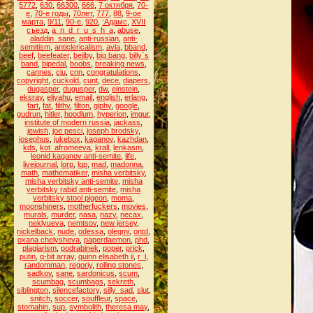
5772
,
630
,
66300
,
666
,
7 октября
,
70-
е
,
70-е годы
,
70лет
,
777
,
88
,
9-ое
марта
,
9/11
,
90-е
,
920
,
:Адамс
,
XVII
съезд
,
a_n_d_r_u_s_h_a
,
abuse
,
aladdin_sane
,
anti-russian
,
anti-
semitism
,
anticlericalism
,
avla
,
bband
,
beef
,
beefeater
,
beilby
,
big bang
,
billy`s
band
,
bipedal
,
boobs
,
breaking news
,
cannes
,
ciu
,
cnn
,
congratulations
,
copyright
,
cuckold
,
cunt
,
dece
,
diapers
,
dugasper
,
dugusper
,
dw
,
einstein
,
eksray
,
eliyahu
,
email
,
english
,
erlang
,
fart
,
fat
,
filthy
,
filton
,
giphy
,
google
,
gudrun
,
hitler
,
hoodlum
,
hyperion
,
imgur
,
institute of modern russia
,
jackass
,
jewish
,
joe pesci
,
joseph brodsky
,
josephus
,
jukebox
,
kaganov
,
kazhdan
,
kds
,
kot_afromeeva
,
krall
,
lenkasm
,
leonid kaganov anti-semite
,
life
,
livejournal
,
lorp
,
lqp
,
mad
,
madonna
,
math
,
mathematiker
,
misha verbitsky
,
misha verbitsky anti-semite
,
misha
verbitsky rabid anti-semite
,
misha
verbitsky stool pigeon
,
moma
,
moonshiners
,
motherfuckers
,
movies
,
murals
,
murder
,
nasa
,
nazy
,
necax
,
neklyueva
,
nemtsov
,
new jersey
,
nickelback
,
nude
,
odessa
,
olegmi
,
ontd
,
oxana chelysheva
,
paperdaemon
,
phd
,
plagiarism
,
podrabinek
,
poper
,
prick
,
putin
,
q-bit array
,
quinn elisabeth ii
,
r_l
,
randomman
,
regoriy
,
rolling stones
,
sadkov
,
sane
,
sardonicus
,
scum
,
scumbag
,
scumbags
,
sekreth
,
siblington
,
silencefactory
,
silly_sad
,
slut
,
snitch
,
soccer
,
souffleur
,
space
,
stomahin
,
sup
,
symbolith
,
theresa may
,