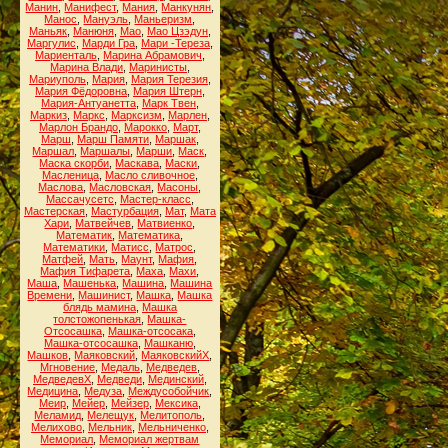
Манин
,
Манифест
,
Мания
,
Манкунян
,
Манос
,
Мануэль
,
Маньеризм
,
Маньяк
,
Манюня
,
Мао
,
Мао Цзэдун
,
Маргулис
,
Марди Гра
,
Мари -Тереза
,
Мариенталь
,
Марина Абрамович
,
Марина Влади
,
Маринисты
,
Мариуполь
,
Мария
,
Мария Терезия
,
Мария Фёдоровна
,
Мария Штерн
,
Мария-Антуанетта
,
Марк Твен
,
Маркиз
,
Маркс
,
Марксизм
,
Марлен
,
Марлон Брандо
,
Марокко
,
Март
,
Марш
,
Марш Памяти
,
Маршак
,
Маршал
,
Маршалы
,
Марши
,
Маск
,
Маска скорби
,
Маскава
,
Маски
,
Масленица
,
Масло сливочное
,
Маслова
,
Масловская
,
Масоны
,
Массачусетс
,
Мастер-класс
,
Мастерская
,
Мастурбация
,
Мат
,
Мата
Хари
,
Матвейчев
,
Матвиенко
,
Математик
,
Математика
,
Математики
,
Матисс
,
Матрос
,
Матфей
,
Мать
,
Маунт
,
Мафия
,
Мафия Тифарета
,
Маха
,
Махи
,
Маша
,
Машенька
,
Машина
,
Машина
Времени
,
Машинист
,
Машка
,
Машка
блядь мамина
,
Машка
толстожопенькая
,
Машка-
Отсосашка
,
Машка-отсосака
,
Машка-отсосашка
,
Машканю
,
Машков
,
Маяковский
,
МаяковскийХ
,
Мгновение
,
Медаль
,
Медведев
,
МедведевХ
,
Медведи
,
Мединский
,
Медицина
,
Медуза
,
Междусобойчик
,
Меир
,
Мейер
,
Мейзер
,
Мексика
,
Меламид
,
Мелещук
,
Мелитополь
,
Мелихово
,
Мельник
,
Мельниченко
,
Мемориал
,
Мемориал жертвам