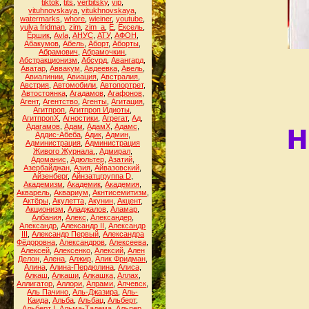
tiktok
,
tits
,
verbitsky
,
vip
,
vituhnovskaya
,
vitukhnovskaya
,
watermarks
,
whore
,
wieiner
,
youtube
,
yulya fridman
,
zim
,
zim_a
,
Ё
,
Ёксель
,
Ёршик
,
Аvla
,
АНУС
,
АТУ
,
АФОН
,
Абакумов
,
Абель
,
Аборт
,
Аборты
,
Абрамович
,
Абрамочкин
,
Абстракционизм
,
Абсурд
,
Авангард
,
Аватар
,
Аввакум
,
Авдеевка
,
Авель
,
Авиалинии
,
Авиация
,
Австралия
,
Австрия
,
Автомобили
,
Автопортрет
,
Автостоянка
,
Агадамов
,
Агафонов
,
Агент
,
Агентство
,
Агенты
,
Агитация
,
Агитпроп
,
Агитпроп Идиоты
,
АгитпропХ
,
Агностики
,
Агрегат
,
Ад
,
н
Адагамов
,
Адам
,
АдамХ
,
Адамс
,
Аддис-Абеба
,
Адик
,
Админ
,
Администрация
,
Администрация
Живого Журнала.
,
Адмирал
,
Адоманис
,
Адюльтер
,
Азатий
,
Азербайджан
,
Азия
,
Айвазовский
,
Айзенберг
,
Айнзатцгруппа D
,
Академизм
,
Академик
,
Академия
,
Акварель
,
Аквариум
,
Акнтисемитизм
,
Актёры
,
Акулетта
,
Акунин
,
Акцент
,
Акционизм
,
Аладжалов
,
Аламар
,
Албания
,
Алекс
,
Александер
,
Александр
,
Александр II
,
Александр
III
,
Александр Первый
,
Александра
Фёдоровна
,
Александров
,
Алексеева
,
Алексей
,
Алексенко
,
Алексий
,
Ален
Делон
,
Алена
,
Алжир
,
Алик Фридман
,
Алина
,
Алина-Пердюлина
,
Алиса
,
Алкаш
,
Алкаши
,
Алкашка
,
Аллах
,
Аллигатор
,
Аллори
,
Алрами
,
Алчевск
,
Аль Пачино
,
Аль-Джазира
,
Аль-
Каида
,
Альба
,
Альбац
,
Альберт
,
Альберт I
,
Альма-Тадема
,
Альпер
,