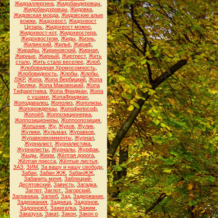
Жидоаллергина
,
Жидобандеровцы
,
Жидобандэровцы
,
Жидовка
,
Жидовская морда
,
Жидовские алые
вожжи
,
Жидохвост
,
Жидохвост
Цезарь
,
Жидохвост можно
,
Жидохвост-кот
,
Жидохвостера
,
Жидохвостизм
,
Жиды
,
Жизнь
,
Жилинский
,
Жильё
,
Жираф
,
Жирафы
,
Жириновский
,
Жирная
,
Жирные
,
Жирный
,
Жиртрест
,
Жить
стало
,
Жить стало веселее
,
Жлоб
,
Жлобовидная Хромосомность
,
Жлобовидность
,
Жлобы
,
Жлобы.
ЛЖР
,
Жопа
,
Жопа Вербицкий
,
Жопа
Люляки
,
Жопа Маковецкий
,
Жопа
Тифаретника
,
Жопа Фридман
,
Жопа
с ушами
,
ЖопаФридман
,
Жоподавалец
,
Жополиз
,
Жополизы
,
Жопорожденцы
,
Жопофилософ
,
Жопоёб
,
Жоппозиционерка
,
Жоппозиционеры
,
Жоппоопозиция
,
Жопшник
,
Жу
,
Жуков
,
Жулик
,
Жулики
,
Жульман
,
Журавков
,
Журавковкомменты
,
Журнал
,
Журналист
,
Журналистика
,
Журналисты
,
Журналы
,
Журфак
,
Жыды
,
Жюри
,
Жёлтая дорога
,
Жёлтая пресса
,
Жёлтые листья
,
ЗАЗ
,
ЗИМ
,
За вашу и нашу свободу
,
Забан
,
Забан ЖЖ
,
ЗабанЖЖ
,
Забанить меня
,
Заблоцкий-
Десятовский
,
Зависть
,
Загадка
,
Заглот
,
Заглот.
,
Загорский
,
Заграница
,
Загреб
,
Зад
,
Задержание
,
Задержания
,
Задница
,
Задорнов
,
ЗадорновХ
,
Зажигалка
,
Зажим
,
Заказуха
,
Закат
,
Закон
,
Закон о