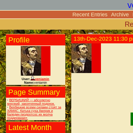
v
Recent Entries
Archive
Re
Profile
13th-Dec-2023 11:30 
User:
veniamin
Name:
veniamin
Page Summary
·
ВЕРБИЦКИЙ — абсолютно
мерзкий, законченный подонок.
·
Вербицкие всеми силами стоят за
ХАМАС. Катька сука Америк и
Каледин пиздоотсос их молча
поддержиают.
Latest Month