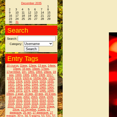
December 2035
1
2
3
4
5
6
7
8
9
10
11
12
13
14
15
16
17
18
19
20
21
22
23
24
25
26
27
28
29
30
31
Search
Search:
Category:
Entry Tags
10 съезд
,
11век
,
12век
,
13 век
,
14век
,
15век
,
16 век
,
16век
,
17век
,
17октября
,
18+
,
1891
,
1893
,
18век
,
19
век
,
1900
,
1905
,
1906
,
1909
,
1917
,
1918
,
1919
,
1920-е
,
1920е-30е
,
1921
,
1922
,
1924
,
1926
,
1929
,
1933
,
1935
,
1937
,
1941
,
1942
,
1944
,
1945
,
1947
,
1952
,
1953
,
1956
,
1958
,
1960
,
1964
,
1968
,
1972
,
1974
,
1989
,
1995
,
1999
,
19век
,
2 мая
,
20 век
,
20-век
,
20-й век
,
20-ый век
,
2002
,
2003
,
2004
,
2006
,
2010
,
2011
,
2012
,
2013
,
2014
,
2015
,
2016
,
2017
,
2018
,
2019
,
2020
,
2021
,
2022
,
2023
,
2024
,
2025
,
2026
,
20век
,
20см
,
21 Октября
,
21век
,
23
февраля
,
25 лет
,
27 февраля
,
27
января
,
30-е
,
3d
,
5 марта
,
53
,
531
,
57
,