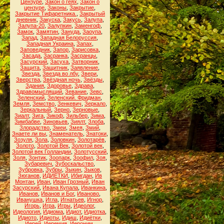
Цензуре
,
Закон о геях
,
Закон о
цензуре
,
Законы
,
Закрытие
,
Закрытие Тифаретника.
,
Закрытый
дневник
,
Закуска
,
Закусь
,
Залупа
,
Залупа-20
,
Залупкин
,
Заменгоф
,
Замок
,
Замятин
,
Зануда
,
Заоупа
,
Запад
,
Западная Белоруссия
,
Западная Украина
,
Запах
,
Заповедник
,
Запор
,
Зарисовка
,
Засада
,
Засранка
,
Засранцы
,
Засурский
,
Засуха
,
Затворник
,
Защита
,
Защитник
,
Заявление
,
Звезда
,
Звезда во лбу
,
Звери
,
Зверства
,
Звёздная ночь
,
Звёзды
,
Здания
,
Здоровье
,
Здрава
,
Здравомыслящий
,
Зевание
,
Зевс
,
Зеленский
,
Зеленский. Фридман
,
Земля
,
Земство
,
Зенкевич
,
Зеркало
,
Зеркальный
,
Зерно
,
Зерновые
,
Зиалт
,
Зига
,
Зикоф
,
Зильбер
,
Зима
,
Зимбабве
,
Зиновьев
,
Зиялт
,
Злоба
,
Злорадство
,
Змеи
,
Змея
,
Змий
,
Знаете ли вы
,
Знаменатель
,
Знатоки
,
Зозуля
,
Зола
,
Золовкин
,
Золотарёв
,
Золото
,
Золотой Век
,
Золотой век
,
Золотой век Голландии
,
Золотусский
,
Золя
,
Зонтик
,
Зоопарк
,
Зоофил
,
Зоя
,
Зубаревич
,
Зубоскальство
,
Зубровка
,
Зубры
,
Зыкин
,
Зыков
,
Зюганов
,
ИДИЁТКИ
,
Ибигдан
,
Ив
Монтан
,
Иван
,
Иван Грозный
,
Иван
Засурский
,
Ивана Купала
,
Иванкина
,
Иванов
,
Иванов и Бог
,
Иваново
,
Иванушка
,
Игла
,
Игнатьев
,
Игнор
,
Игорь
,
Игра
,
Игры
,
Идеолог
,
Идеология
,
Идиома
,
Идиот
,
Идиотка
,
Идиото
,
Идиоты
,
Идиш
,
Идиётки
,
Иерей
,
Иеремия
,
Иероним
,