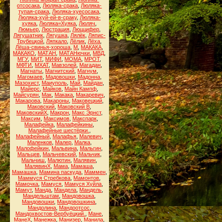
отсосака
,
Люляка-срака
,
Люляка-
тупая-срака
,
Люляка-хуесосака
,
Люляка-хуй-ей-в-сраку
,
Люляка-
хуяка
,
Люляка=Хуяка
,
Люляч
,
Люмьер
,
Люстрация
,
Люццифер
,
Лягушатник
,
Лягушка
,
Лялёк
,
Ляпис-
Трубецкой
,
Ляпкало
,
Лёлик
,
Лёха
,
Лёша-свинья-хороша
,
М
,
МАКАКА
,
МАКАКО
,
МАТАН
,
МАТАНючки
,
МВД
,
МГУ
,
МИТ
,
МИФИ
,
МОМА
,
МРОТ
,
МФТИ
,
МХАТ
,
Мавзолей
,
Магадан
,
Магнаты
,
Магнитский
,
Магнум
,
Магомаев
,
Мадовошки
,
Мадонна
,
Мазохист
,
Маиуполь
,
Май
,
Майдан
,
Майерс
,
Майков
,
Майн Кампф
,
Майсурян
,
Мак
,
Макака
,
Макаревич
,
Макарова
,
Макароны
,
Маковецкий
,
Маковский
,
Маковский В
,
МаковскийХ
,
Макрон
,
Макс Эрнст
,
Максим
,
Максимов
,
Макспарк
,
Малафейка
,
Малафейкины
,
Малафейные шестёрки.
,
Малафейный
,
Малафья
,
Малевич
,
Маленков
,
Малер
,
Малка
,
Малофейкин
,
Мальвина
,
Мальгин
,
Мальцев
,
Мальчевский
,
Мальчик
,
Мальчиш
,
Малютин
,
Малявин
,
МалявинХ
,
Мама
,
Мамаша
,
Мамашка
,
Мамина паскуда
,
Маммен
,
Маммуся Стребкова
,
Мамонтов
,
Мамочка
,
Мамуся
,
Мамуся Хуйла
,
Мамут
,
Манда
,
Мандела
,
Мандель
,
Мандельштам
,
Мандовошка
,
Мандовошки
,
Мандовошкина
,
Мандолина
,
Мандоотсос
,
Мандохвостов-Вербуёцкий.
,
Мане
,
МанеХ
,
Манежка
,
Манизер
,
Манила
,