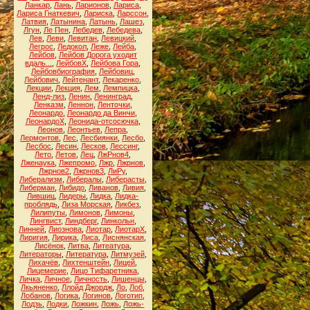
Ланкар
,
Лань
,
Ларионов
,
Лариса
,
Лариса Гнаткевич
,
Лариска
,
Ларссон
,
Латвия
,
Латынина
,
Латынь
,
Лашез
,
Лгун
,
Ле Пен
,
Лебедев
,
Лебедева
,
Лев
,
Леви
,
Левитан
,
Левицкий
,
Легрос
,
Ледокол
,
Леже
,
Лейба
,
Лейбов
,
Лейбов Дорога уходит
вдаль...
,
ЛейбовХ
,
Лейбова Гора
,
Лейбовбиография
,
Лейбовиц
,
Лейбович
,
Лейтенант
,
Лекаренко
,
Лекции
,
Лекция
,
Лем
,
Лемпицка
,
Ленд-лиз
,
Ленин
,
Ленинград
,
Ленказм
,
Леннон
,
Ленточки
,
Леонардо
,
Леонардо да Винчи
,
ЛеонардоХ
,
Леонида-отсосючка
,
Леонов
,
Леонтьев
,
Лепра
,
Лермонтов
,
Лес
,
Лесбиянки
,
Лесбо
,
Лесбос
,
Лесин
,
Лесков
,
Лессинг
,
Лето
,
Летов
,
Лец
,
ЛжРнов4
,
Лженаука
,
Лжепромо
,
Лжр
,
Лжрнов
,
Лжрнов2
,
Лжрнов3
,
ЛиРу
,
Либерализм
,
Либералы
,
Либерасты
,
Либерман
,
Либидо
,
Ливанов
,
Ливия
,
Лившиц
,
Лидеры
,
Лидка
,
Лидка-
проблядь
,
Лиза Морская
,
Ликбез
,
Лилипуты
,
Лимонов
,
Лимоны
,
Лингвист
,
Линдберг
,
Линкольн
,
Линней
,
Лиознова
,
Лиотар
,
ЛиотарХ
,
Лиригия
,
Лирика
,
Лиса
,
Лиснянская
,
Лисёнок
,
Литва
,
Литеатура
,
Литераторы
,
Литература
,
Литмузей
,
Лихачёв
,
Лихтенштейн
,
Лицей
,
Лицемерие
,
Лицо Тифаретника
,
Личка
,
Личное
,
Личность
,
Лишенцы
,
Лкьяненко
,
Ллойд Джордж
,
Ло
,
Лоб
,
Лобанов
,
Логика
,
Логинов
,
Логотип
,
Лодзь
,
Лодки
,
Ложкин
,
Ложь
,
Ложь-