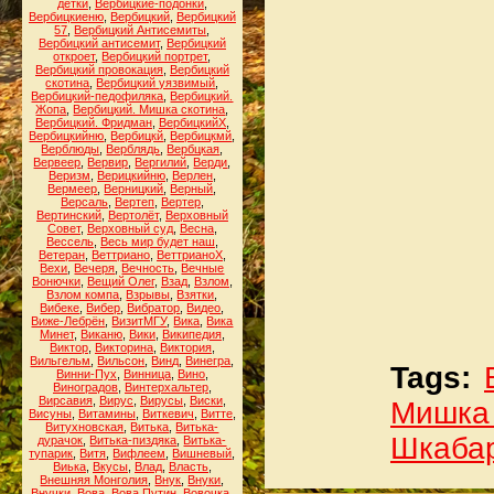
детки
,
Вербицкие-подонки
,
Вербицкиеню
,
Вербицкий
,
Вербицкий
57
,
Вербицкий Антисемиты
,
Вербицкий антисемит
,
Вербицкий
откроет
,
Вербицкий портрет
,
Вербицкий провокация
,
Вербицкий
скотина
,
Вербицкий уязвимый
,
Вербицкий-педофиляка
,
Вербицкий.
Жопа
,
Вербицкий. Мишка скотина
,
Вербицкий. Фридман
,
ВербицкийХ
,
Вербицкийню
,
Вербицкй
,
Вербицкмй
,
Верблюды
,
Верблядь
,
Вербцкая
,
Вервеер
,
Вервир
,
Вергилий
,
Верди
,
Веризм
,
Верицкийню
,
Верлен
,
Вермеер
,
Верницкий
,
Верный
,
Версаль
,
Вертеп
,
Вертер
,
Вертинский
,
Вертолёт
,
Верховный
Совет
,
Верховный суд
,
Весна
,
Вессель
,
Весь мир будет наш
,
Ветеран
,
Веттриано
,
ВеттрианоХ
,
Вехи
,
Вечеря
,
Вечность
,
Вечные
Вонючки
,
Вещий Олег
,
Взад
,
Взлом
,
Взлом компа
,
Взрывы
,
Взятки
,
Вибеке
,
Вибер
,
Вибратор
,
Видео
,
Виже-Лебрён
,
ВизитМГУ
,
Вика
,
Вика
Минет
,
Виканю
,
Вики
,
Википедия
,
Виктор
,
Викторина
,
Виктория
,
Вильгельм
,
Вильсон
,
Винд
,
Винегра
,
Tags:
Винни-Пух
,
Винница
,
Вино
,
Виноградов
,
Винтерхальтер
,
Вирсавия
,
Вирус
,
Вирусы
,
Виски
,
Мишка 
Висуны
,
Витамины
,
Виткевич
,
Витте
,
Витухновская
,
Витька
,
Витька-
Шкаба
дурачок
,
Витька-пиздяка
,
Витька-
тупарик
,
Витя
,
Вифлеем
,
Вишневый
,
Виька
,
Вкусы
,
Влад
,
Власть
,
Внешняя Монголия
,
Внук
,
Внуки
,
Внучки
,
Вова
,
Вова Путин
,
Вовочка
,