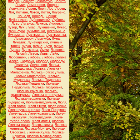
пиздёж
,
Локкарт
,
Локомотив
,
Лолита
,
Ломик
,
Ломоносов
,
Лондон
,
Лопухина
,
Лорен
,
Лорп
,
Лос
,
Лосев
,
Лот
,
Лотман
,
Лотов
,
Лотта
,
Лоуренс
,
Лошади
,
Лошадь
,
Лошак
,
Лубенников
,
ЛубенниковХ
,
Лубянка
,
Лувр
,
Луганск
,
Лужков
,
Лужники
,
Лузер
,
Лук
,
Лукас
,
Лукашенко
,
Лукес
,
Луки-суки
,
Лукьяненко
,
Лукэимиша
,
Лукэмиша
,
Лукэтмиша
,
Лукэтмишка
,
Лукэтморон
,
Лумумба
,
Луна
,
Лунатик
,
Луначарский
,
Лунный
танец
,
Лурка
,
Лурье
,
Лутц
,
Луция
,
Лушка
,
Луэтмиша
,
Лыжи
,
Лысенко
,
Лысый
,
Львов
,
Львы
,
Лэйн
,
Любовники
,
Любовь
,
Любовь лёлика
Алекс
,
Людовик
,
Людоед
,
Людоеды
,
Люлечка
,
Люлин нос
,
Люльа-
Пердюлька
,
Люлька
,
Люлька -
Малафейка
,
Люлька - отсосулька
,
Люлька Малафейка
,
Люлька-
Мудюлька
,
Люлька-Педюлька
,
Люлька-Пердлька
,
Люлька-
Пердюлька
,
Люлька-Пиздюлька
,
Люлька-ебулька
,
Люлька-
красотулька
,
Люлька-отсосулька
,
Люлька-пердюлька
,
Люлька-
пидораска
,
Люлька-пиздюлька
,
Люля
,
Люля голая
,
Люля стихи
,
Люля сучка
,
Люля сучка-в-течке
,
Люля-Пердюля
,
Люля-дура
,
Люля-красотуля
,
Люля-
отсосуля
,
Люля-пиздюля
,
Люля-
тупая-срака
,
Люля-фоты
,
Люляка
,
Люляка голая
,
Люляка книга
,
Люляка
минетка
,
Люляка-Монтаж
,
Люляка-
Отсосака
,
Люляка-Хуяка
,
Люляка-
идиотка
,
Люляка-мокрая срака
,
Люляка-мокрая-срака
,
Люляка-