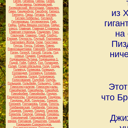
Гигер
,
Гигиена
,
Гиены
,
Гилер
,
Гильгамеш
,
Гиляровский
,
Гиляровский. Фотограии
,
Гиммлер
,
из 
Гимн
,
Гинденбург
,
Гинзбург
,
Гипноз
,
Гиппиус
,
Гирш
,
Гитара
,
Гитлер
,
Гитлер Геббельс
,
ГитлерХ
,
гиган
Гитлеровцы
,
Гитлерюгенд
,
Гиф
,
Гифы
,
Гифы Мишка скотина
,
Гифы-
сексо
,
Главная
,
Главная Страница
,
на
Главная страница
,
Гладилин
,
Глаз
,
Глазунов
,
Глакенс
,
Глеб
,
Глобус
,
Глория
,
Глупость
,
Глупый
,
Гнаткевич
,
Пиз
Гнаткевич-Жопа
,
Гном
,
Гностики
,
Гнусы
,
Гнусь
,
Гоблин
,
Говно
,
Говнозащитники
,
Говноёб
,
Говядина
,
ниче
Гоген
,
ГогенХ
,
Гоголб
,
Гоголь
,
Год
семьи
,
Годарр
,
Годовщина
,
Годовщина Путина
,
Годовщина-1
,
Годой
,
Гойя
,
ГойяХ
,
Гол
,
Голандия
,
Голая
,
Голая обезьяна
,
Голд
,
Голда
,
Голивуд
,
Голикова
,
Голицын
,
Голландия
,
Голливуд
,
Головин
,
Головина
,
Голод
,
Голодомор
,
Голосование
,
Голубой
,
Голубь
,
Голышев
,
Гольбейн
,
Гольциус
,
Гомо
,
Это
Гомосексуализм
,
Гомосексуалы
,
Гомофилия
,
Гомофилы
,
Гомофоб
,
Гомофобия
,
Гомофобы
,
Гондон
,
что Б
Гондонеллы
,
Гондонизация
,
Гондоны
,
Гондоны. ЖЖ
,
Гондурас
,
Гонконг
,
Гонорея
,
Гончарова
,
Гопак
,
Гопота
,
Горбаневская
,
Горбачёв
,
Горгона
,
Гордеев
,
Гордин
,
Гордон
,
Горелов
,
Горилла
,
Горлум
,
Горный
,
Горовец
,
Джих
Городничий
,
Городовой
,
Горские
евреи
,
Горчаков
,
Горшочек
,
Горький
,
Горюшкин-Сорокопудов
,
Госдепартамент
,
Госкомцен
,