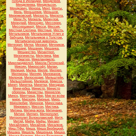
голода в Ирландии
,
Менделеев
,
Менделеева
,
Мендельсон
,
Мендкович
,
Менора
,
Мент
,
Менты
,
Мень
,
Меньшевик
,
Меньшов
,
Мережковский
,
Мерзость
,
Мерзота
,
Мери Лу
,
Меркель
,
Меркулов
,
Меркурий
,
Мерседес
,
Мессерер
,
Мессершмидт
,
Месси
,
Мессия
,
Местная Скотина
,
Местные
,
Месть
,
Метальников
,
Метальников Углич и
бабушка
,
Метальников о Толстом
,
Метафизическая живопись
,
Метеорит
,
Метки
,
Мехмат
,
Мечников
,
Мещане
,
Мещанин
,
Мещанка
,
Мещанство
,
Мизантроп
,
Мизогинисты
,
Мизулина
,
Мик
Джаггер
,
Микеланджело
,
МикеланджелоХ
,
Микола Питерский
,
Микоян
,
Микрософт
,
Милан
,
Милиция
,
Милка
,
Милле
,
Миллер
,
Миллионы
,
Милляр
,
Милованов
,
Милонов
,
Милосердие
,
Мильштейн
,
Мильштейнню
,
Милюков
,
Мимоза
,
Минет
,
Минетка
,
Минетки
,
Минздрав
,
Мини-юбка
,
Министр
,
Министр
обороны
,
Министры
,
Миннелли
,
Минск
,
Минтчица
,
Мир
,
Мир во всём
мире
,
Мирзоян
,
Мирные
,
Миро
,
Миролюбие
,
Миронов
,
Мирослава
,
Мирювисч
,
Миссон
,
Мистика
,
Митина
,
Митина-жопа
,
Митинаню
,
Митинг
,
Митрич
,
Митрополит
,
Митрополит Волоколамский
,
Митя
,
Митяй
,
Мифи
,
Мифы
,
Михаил
Михайлович
,
Михайлов
,
Михалков
,
Миш.ПФы
,
Миша
,
Миша Вербицкий
,
Мишака
,
Мишель
,
Мишенька
,
Мишка
,
Мишка Вазелин
,
Мишка Вазелинов
,