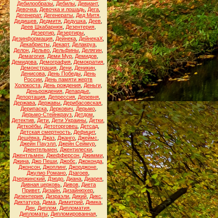
Дебилообразы
,
Дебилы
,
Девиант
,
Девочка
,
Девочка и лошадь
,
Дега
,
Дегенерат
,
Дегенераты
,
Дед Митя
,
Дедищев
,
Дедмитя
,
Дедушка
,
Деев
,
Деев Шкабарнюк
,
Дезентерия
,
Дезертир
,
Дезертиры
,
Дезинформация
,
Дейнека
,
ДейнекаХ
,
Декабристы
,
Декарт
,
Делакруа
,
Делон
,
Дельво
,
Дельфины
,
Делягин
,
Демагогия
,
Деми Мур
,
Демидов
,
Демидова
,
Демография
,
Демократия
,
Демонстрация
,
Дени
,
Деникин
,
Денисова
,
День Победы
,
День
России
,
День памяти жертв
Холокоста
,
День рождения
,
Деньги
,
Деньрождения
,
Депардье
,
Депортация
,
Депрессия
,
Деревня
,
Держава
,
Державы
,
Дерибасовская
,
Дерипаска
,
Деркович
,
Дерьмо
,
Дерьмо-Стейнкрауз
,
Детдом
,
Детектив
,
Дети
,
Дети Украины
,
Детки
,
Деткоёбы
,
Детоторговец
,
Детсад
,
Детская смертность
,
Дефицит
,
Дешёвка
,
Джаз
,
Джанго
,
Джеймс
,
Джейн Пауэлл
,
Джейн Сеймур
,
Джентельмен
,
Джентилески
,
Джентльмен
,
Джефферсон
,
Джимми
,
Джина
,
Джо Пеши
,
Джобс
,
Джоконда
,
Джонсон
,
Джоплинг
,
Джорджоне
,
Джулио Романо
,
Дзагоев
,
Дзержинский
,
Дзюдо
,
Диана
,
Диарея
,
Дивная церковь
,
Дивов
,
Диета
Привет
,
Дизайн
,
Дизайнюхер
,
Дизентерия
,
Дизраэли
,
Дикий
,
Дикс
,
Диктатура
,
Дима
,
Димитрий
,
Димка
,
Дин
,
Диплом
,
Дипломатия
,
Дипломаты
,
Дипломированная
,