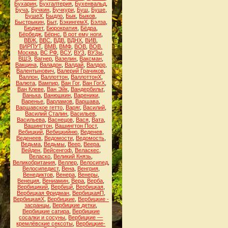
Бухарин
,
Бухгалтерия
,
Бухенвальд
,
Буча
,
Бучкин
,
Бучкури
,
Буш
,
Буше
,
БушеХ
,
Быдло
,
Бык
,
Быков
,
Быстрыкин
,
Быт
,
БэкингемХ
,
Бэлза
,
Бюджет
,
Бюрократия
,
Бёдра
,
Бёрбедж
,
Бёрнс
,
В рот ему ноги
,
ВВЖ
,
ВВС
,
ВДВ
,
ВДНХ
,
ВИВ
,
ВИРПУТ
,
ВМВ
,
ВМФ
,
ВОВ
,
ВОВ.
Москва
,
ВС РФ
,
ВСУ
,
ВУЗ
,
ВУЗы
,
ВШЭ
,
Вагнер
,
Вазелин
,
Ваксман
,
Вакцина
,
Валадон
,
Валдай
,
Валдор
,
Валентынович
,
Валерий Грачиков
,
Валлон
,
Валлоттон
,
ВаллоттонХ
,
Валюта
,
Вампир
,
Ван Гог
,
Ван ГогХ
,
Ван Клеве
,
Ван Эйк
,
Вандербильт
,
Ванька
,
Ванюшкин
,
Вареники
,
Варенье
,
Варламов
,
Варшава
,
Варшавское гетто
,
Варяг
,
Василий
,
Василий Сталин
,
Васильев
,
Васильева
,
Васнецов
,
Вася
,
Вата
,
Вашингтон
,
Вашингтон Пост
,
Вебицкий
,
Вебицкийню
,
Веденев
,
Веденеев
,
Ведомости
,
Ведомость
,
Ведьма
,
Ведьмы
,
Веер
,
Веера
,
Вейден
,
Вейсенгоф
,
Веласкес
,
Веласко
,
Великий Князь
,
Великобритания
,
Веллер
,
Велосипед
,
Велосипедист
,
Вена
,
Венгрия
,
Венедиктов
,
Венера
,
Венеры
,
Венеция
,
Вениамин
,
Вера
,
Верба
,
Вербицикий
,
Вербицй
,
Вербицкая
,
Вербицкая Фридман
,
ВербицкаяП
,
ВербицкаяХ
,
Вербицкие
,
Вербицкие -
засранцы
,
Вербицкие детки
,
Вербицкие сатира
,
Вербицкие
сосалки и сосуны
,
Вербицкие —
кремлёвские сексоты
,
Вербицкие-