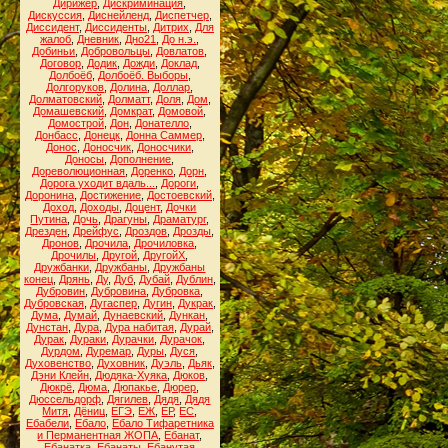
Дирижёр
,
Дискриминация
,
Дискуссия
,
Диснейленд
,
Диспетчер
,
Диссидент
,
Диссиденты
,
Дитрих
,
Для
жалоб
,
Дневник
,
Дно21
,
До н.э.
,
Добиньи
,
Добровольцы
,
Довлатов
,
Договор
,
Додик
,
Дожди
,
Доклад
,
Долбоёб
,
Долбоёб. Выборы
,
Долгоруков
,
Долина
,
Доллар
,
Долматовский
,
Долматт
,
Доля
,
Дом
,
Домашевский
,
Домкрат
,
Домовой
,
Домострой
,
Дон
,
Донателло
,
Донбасс
,
Донецк
,
Донна Саммер
,
Донос
,
Доносчик
,
Доносчики
,
Доносы
,
Дополнение
,
Дореволюционная
,
Доренко
,
Дорн
,
Дорога уходит вдаль...
,
Дороги
,
Доронина
,
Достижение
,
Достоевский
,
Доход
,
Доходы
,
Доцент
,
Дочки
Путина
,
Дочь
,
Драгуны
,
Драматург
,
Дрезден
,
Дрейфус
,
Дроздов
,
Дрозды
,
Дронов
,
Дрочила
,
Дрочиловка
,
Дрочилы
,
Другой
,
ДругойХ
,
Дружбанки
,
Дружбаны
,
Дружбаны
конец
,
Дрянь
,
Ду
,
Дуб
,
Дубай
,
Дублин
,
Дубровин
,
Дубровина
,
Дубровка
,
Дубровская
,
Дугаспер
,
Дугин
,
Дукрак
,
Дума
,
Думай
,
Дунаевский
,
Дункан
,
Дунстан
,
Дура
,
Дура набитая
,
Дурай
,
Дурак
,
Дураки
,
Дурачки
,
Дурачок
,
Дурдом
,
Дуремар
,
Дуры
,
Дуся
,
Духовенство
,
Духовник
,
Дуэль
,
Дьяк
,
Дэни Клейн
,
Дюдяка-Хуяка
,
Дюков
,
Дюкрё
,
Дюма
,
Дюпакье
,
Дюрер
,
Дюссельдорф
,
Дягилев
,
Дядя
,
Дядя
Митя
,
Дёниц
,
ЕГЭ
,
ЕЖ
,
ЕР
,
ЕС
,
Ебабели
,
Ебало
,
Ебало Тифаретника
и Перманентная ЖОПА
,
Ебанат
,
Ебанатка
,
Ебанаты
,
Ебанутая