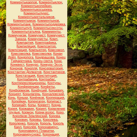
Комментыкарпов
,
Комментыклон
,
Комментыкопейкин
,
Комментыкосырева
,
Комментылукес
,
Комментыметальников
,
Комментымои
,
Комментынов
,
Комментыпанк
,
Комментыподдержка
,
Комментыпуб
,
Комментысексоты
,
Комментытатьяна
,
Коммменты
,
Коммунизм
,
Коммунист
,
Коммунист.
Зараза
,
Коммунисты
,
Комп
,
Компартия
,
Компграфика
,
Компиляция
,
Композитор
,
Композиция
,
Компьютер
,
Комсомол
,
Комсомолка
,
Комсомолки
,
Конан
Дойл
,
Кондопога
,
Кондрашова
,
Конец
Тифаретника
,
Конец света
,
Кони
,
Конквест
,
Конкурс
,
Конкурс-Эссе
,
Кононов
,
Конопля
,
Консерватория
,
Константин Долматов
,
Константинов
,
Констатация
,
Конституция
,
Контрабанда
,
Контрабас
,
Контрреволюционеры
,
Контуры
,
Конференции
,
Конфеты
,
Конформизм
,
Конфуций
,
Концевич
,
Концерт
,
Концлагерь
,
Кончаловский
,
Конь
,
Коньки
,
Конёнков
,
Кооперация
,
Копейкин
,
Копенгаген
,
Копипаст
,
Копирайт
,
Копы
,
Корветт
,
Корда
,
Корея
,
Коржавин
,
Коринт
,
Кормление
грудью
,
Кормон
,
Корни волос
,
Коро
,
Коробков-Землянский
,
Корова
,
Коровин
,
Коровы
,
Королева
,
Короленко
,
Короли
,
Король
,
Король
Карл
,
Королёв
,
Коронавирус
,
Коронавирус Плакатки
,
Коронавируснов2
,
Коронация
,