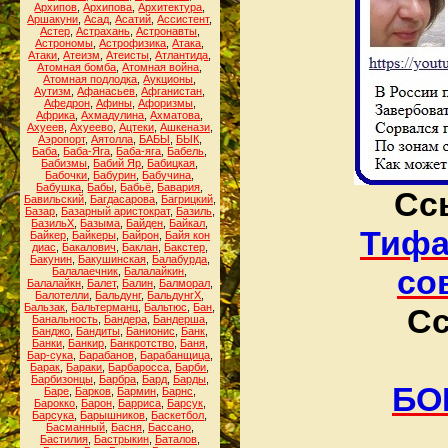
Архипов
,
Архипова
,
Архитектура
,
Аршакуни
,
Асад
,
Асатий
,
Ассистент
,
Астер
,
Астрахань
,
Астронавты
,
Астрономы
,
Астрофизика
,
Атака
,
Атаки
,
Атеизм
,
Атеисты
,
Атлантида
,
Атомная бомба
,
Атомная война
,
Атомная подлодка
,
Аукционы
,
Аутизм
,
Афанасьев
,
Афганистан
,
Афедрон
,
Афины
,
Афоризмы
,
Африка
,
Ахмадулина
,
Ахматова
,
Ахуеев
,
Ахуеево
,
Ацтеки
,
Ашкенази
,
Аэропорт
,
Аятолла
,
БАБЫ
,
БЫК
,
Баба
,
Баба-Яга
,
Баба-яга
,
Бабель
,
Бабизмы
,
Бабий Яр
,
Бабицкая
,
Бабочки
,
Бабурин
,
Бабучина
,
Бабушка
,
Бабы
,
Бабьё
,
Бавария
,
Сс
Бавильский
,
Багдасарова
,
Багрицкий
,
Базар
,
Базарный аристократ
,
Базиль
,
БазильХ
,
Базыма
,
Байден
,
Байкал
,
Тифа
Байкер
,
Байкеры
,
Байрон
,
Байя кон
диас
,
Бакалович
,
Баклан
,
Бакстер
,
Бакунин
,
Бакушинская
,
Балабурда
,
со
Балалаечник
,
Балалайкин
,
Балалайкн
,
Балет
,
Балин
,
Балморал
,
Балотелли
,
Бальдунг
,
БальдунгХ
,
Бальзак
,
Бальтерманц
,
Бальтюс
,
Бан
,
Сс
Банальность
,
Бандера
,
Бандерша
,
Банджо
,
Бандиты
,
Банионис
,
Банк
,
Банки
,
Банкир
,
Банкротство
,
Баня
,
Бар-сука
,
Барабанов
,
Барабанщица
,
Барак
,
Бараки
,
Барбаросса
,
Барби
,
Барбизонцы
,
Барбра
,
Бард
,
Барды
,
БО
Баре
,
Барков
,
Бармин
,
Барнс
,
Барокко
,
Барон
,
Барриса
,
Барсук
,
Барсука
,
Барышников
,
Баскетбол
,
Басманный
,
Басня
,
Бассано
,
Бастилия
,
Бастрыкин
,
Баталов
,