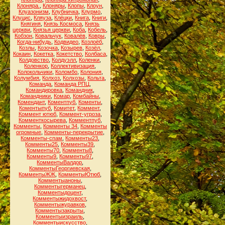
Клоняра.
,
Клоняры
,
Клопы
,
Клоун
,
Клуазонизм
,
Клубничка
,
Клурмо
,
Клуцис
,
Кляуза
,
Клёцки
,
Книга
,
Книги
,
Княгиня
,
Князь Космоса
,
Князь
церкви
,
Князья церкви
,
Коба
,
Кобель
,
Кобзон
,
Ковальчук
,
Ковалёв
,
Ковры
,
Когда-нибудь
,
Кодвидео
,
Козлоёб
,
Козлы
,
Козочка
,
Козырев
,
Козёл
,
Кокаин
,
Кокетка
,
Кокетство
,
Колбаса
,
Колдовство
,
Колдуэлл
,
Коленки
,
Коленкор
,
Коллективизация
,
Колокольчики
,
Коломбо
,
Колония
,
Колумбия
,
Колхоз
,
Колхозы
,
Кольта
,
Команда
,
Команда РПЦ
,
Командировка
,
Командник
,
Командники
,
Комар
,
Комбайны
,
Комендант
,
Коментпуб
,
Коменты
,
Коментыпуб
,
Комитет
,
Коммент
,
Коммент ютюб
,
Коммент-угроза
,
Комменткосырева
,
Комментпуб
,
Комменты
,
Комменты 34
,
Комменты
огромные
,
Комменты-перекрытие
,
Комменты-спам
,
Комменты23
,
Комменты25
,
Комменты39
,
Комменты70
,
Комменты8
,
Комменты9
,
Комменты97
,
КомментыВалдор
,
КомментыГеоргиевская
,
КомментыЖЖ
,
КомментыЮтюб
,
Комментыаноны
,
Комментыгерманец
,
Комментыдоцент
,
Комментыжидохвост
,
Комментыжуравков
,
Комментызакрыты
,
Комментыизраиль
,
Комментыискусство
,