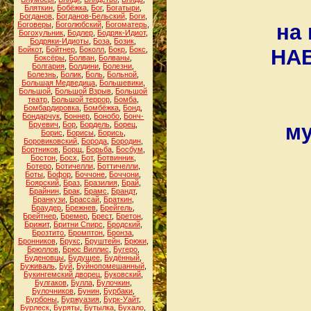
Бляткин
,
Бобёжка
,
Бог
,
Богатыри
,
Богданов
,
Богданов-Бельский
,
Боги
,
Боговеры
,
Боголюбский
,
Богоматерь
,
на
Богохульник
,
Бодлер
,
Бодряк-Идиот
,
Бодряки-Идиоты
,
Боза
,
Бозик
,
Бойкот
,
Бойтнер
,
Боколл
,
Бокр
,
Бокс
,
НАВ
Боксёры
,
Болван
,
Болваны
,
Болгария
,
Болдини
,
Болезни
,
Болезнь
,
Болик
,
Боль
,
Больной
,
Большая Медведица
,
Большевики
,
Большой
,
Большой Взрыв
,
Большой
театр
,
Большой террор
,
Бомба
,
Бомбардировка
,
Бомбёжка
,
Бонд
,
Бондарчук
,
Боннер
,
Бонобо
,
Бонч-
Бруевич
,
Бор
,
Бордель
,
Борец
,
му
Борис
,
Борисы
,
Борись
,
Боровиковский
,
Борода
,
Бородин
,
Бортников
,
Борщ
,
Борьба
,
Босбум
,
Бостон
,
Босх
,
Бот
,
Ботвинник
,
Ботеро
,
Ботичелли
,
Боттичелли
,
Боты
,
Бофор
,
Боччоне
,
Боччони
,
Боярский
,
Браз
,
Бразилия
,
Брай
,
Брайнин
,
Брак
,
Брамс
,
Брандт
,
Бранкузи
,
Брассай
,
Браткин
,
Браудер
,
Брежнев
,
Брейгель
,
Брейтнер
,
Бремер
,
Брест
,
Бретон
,
Брижит
,
Бритни Спирс
,
Бродский
,
Брозтито
,
Бромптон
,
Бронза
,
Бронников
,
Брукс
,
Бруштейн
,
Брюки
,
Брюллов
,
Брюс Виллис
,
Бугеро
,
Буденовцы
,
Будущее
,
Будённый
,
Буживаль
,
Буй
,
Буйнопомешанный
,
Букингемский дворец
,
Буковский
,
Булгаков
,
Булла
,
Булочкин
,
Булочников
,
Бунин
,
Бурбаки
,
Бурбоны
,
Буржуазия
,
Бурк-Уайт
,
Бурлеск
,
Буряты
,
Бутылка
,
Бухало
,