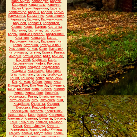
Кара-Мурза
,
Караваджо
,
Карате
,
Кардинал
,
Кардиналы
,
Карелия
,
Карен Строн
,
Каренина
,
Карета
,
Карикатура
,
Карл III
,
Карлин
,
Карма
,
Кармазина
,
Карманник
,
Карманники
,
Карнавал
,
Карнеги
,
Карнеги-холл
,
Карнеев
,
Карпаты
,
Карпентер
,
Карпов
,
Карпы
,
Картер
,
Картинка
,
Картинки
,
Карточки
,
Картошкин
,
Карты
,
Картье-Брессон
,
Картёжники
,
Касаткин
,
Каспаров
,
Кассат
,
Кассиопея
,
Кастро
,
Касьянов
,
Кат
,
Катар
,
Катерина
,
Катерина ван
Хемессен
,
Катков
,
Каток
,
Католики
,
Католицизм
,
Катынь
,
Катька
,
Катька
Америк
,
Катька-сука
,
Катя
,
Каунас
,
Каутский
,
Кауфман
,
Кафе
,
Кафельников
,
Кафка
,
Каховка
,
Квадрад
,
Квадрат
,
Квадратура
,
Квадрига
,
Квазимодо
,
Квартира
,
Квартиры
,
Квас
,
Келли
,
Кембридж
,
Кения
,
Кеннеди
,
Кепка
,
Керенский
,
Кет
,
Кетмар
,
Кибрик
,
Киев
,
Кики
,
Кикодзе
,
Ким
,
Ким Чен Ир
,
Кинешма
,
Кино
,
Кинозал
,
Кипа
,
Киреев
,
Кирилл
,
Киров
,
Кирпичёнок
,
Киселёв
,
Киссинджер
,
Китай
,
Китайские мозги
,
Китайскиеню
,
Китч
,
Китченер
,
Киш
,
Кладбище
,
Кларетта
,
Кларнет
,
Классика
,
Классификация
,
Классицизм
,
Клевета
,
Клеветники
,
Клеветница
,
Клее
,
КлееХ
,
Клезмеры
,
Клемансо
,
Клиента
,
Клиенты
,
Клизма
,
Клик
,
Клименко
,
Климов
,
Климова
,
Климт
,
Клинт Иствуд
,
Клинтон
,
Клинтонша
,
Клип
,
Клифф Ричард
,
Кличко
,
Клоака
,
Клодт
,
Клон
,
Клоны
,
Клоняра
,
Клоняра хитрожопая
,