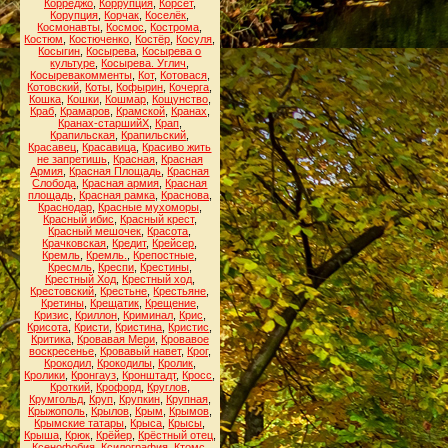
Корреджо
,
Коррупция
,
Корсет
,
Корупция
,
Корчак
,
Коселёк
,
Космонавты
,
Космос
,
Кострома
,
Костюм
,
Костюченко
,
Костёр
,
Косуля
,
Косыгин
,
Косырева
,
Косырева о
культуре
,
Косырева. Углич
,
Косыревакомменты
,
Кот
,
Котовася
,
Котовский
,
Коты
,
Кофырин
,
Кочерга
,
Кошка
,
Кошки
,
Кошмар
,
Кощунство
,
Краб
,
Крамаров
,
Крамской
,
Кранах
,
Кранах-старшийХ
,
Крап
,
Крапильская
,
Крапильский
,
Красавец
,
Красавица
,
Красиво жить
не запретишь
,
Красная
,
Красная
Армия
,
Красная Площадь
,
Красная
Слобода
,
Красная армия
,
Красная
площадь
,
Красная рамка
,
Краснова
,
Краснодар
,
Красные мухоморы
,
Красный ибис
,
Красный крест
,
Красный мешочек
,
Красота
,
Крачковская
,
Кредит
,
Крейсер
,
Кремль
,
Кремль.
,
Крепостные
,
Кресмль
,
Креспи
,
Крестины
,
Крестный Ход
,
Крестный ход
,
Крестовский
,
Крестьне
,
Крестьяне
,
Кретины
,
Крещатик
,
Крещение
,
Кризис
,
Криллон
,
Криминал
,
Крис
,
Крисота
,
Кристи
,
Кристина
,
Кристис
,
Критика
,
Кровавая Мери
,
Кровавое
воскресенье
,
Кровавый навет
,
Крог
,
Крокодил
,
Крокодилы
,
Кролик
,
Кролики
,
Кронгауз
,
Кронштадт
,
Кросс
,
Кроткий
,
Крофорд
,
Круглов
,
Крумгольд
,
Круп
,
Крупкин
,
Крупная
,
Крыжополь
,
Крылов
,
Крым
,
Крымов
,
Крымские татары
,
Крыса
,
Крысы
,
Крыша
,
Крюк
,
Крёйер
,
Крёстный отец
,
Ксенофобия
,
Ксилография
,
Ктомс
,