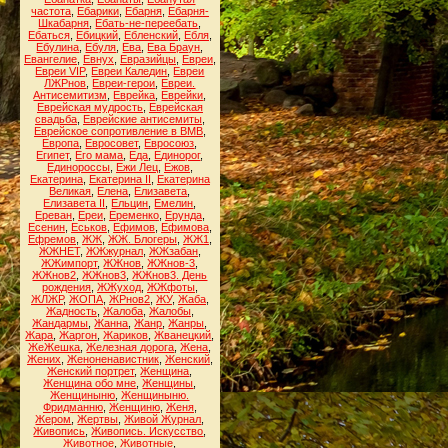
частота
,
Ебарики
,
Ебарня
,
Ебарня-
Шкабарня
,
Ебать-не-переебать
,
Ебаться
,
Ебицкий
,
Ебленский
,
Ебля
,
Ебулина
,
Ебуля
,
Ева
,
Ева Браун
,
Евангелие
,
Евнух
,
Евразийцы
,
Евреи
,
Евреи VIP
,
Евреи Каледин
,
Евреи
ЛЖРнов
,
Евреи-герои
,
Евреи.
Антисемитизм
,
Еврейка
,
Еврейки
,
Еврейская мудрость
,
Еврейская
свадьба
,
Еврейские антисемиты
,
Еврейское сопротивление в ВМВ
,
Европа
,
Евросовет
,
Евросоюз
,
Египет
,
Его мама
,
Еда
,
Единорог
,
Единороссы
,
Ежи Лец
,
Ежов
,
Екатерина
,
Екатерина II
,
Екатерина
Великая
,
Елена
,
Елизавета
,
Елизавета II
,
Ельцин
,
Емелин
,
Ереван
,
Ереи
,
Еременко
,
Ерунда
,
Есенин
,
Еськов
,
Ефимов
,
Ефимова
,
Ефремов
,
ЖЖ
,
ЖЖ. Блогеры
,
ЖЖ1
,
ЖЖНЕТ
,
ЖЖжурнал
,
ЖЖзабан
,
ЖЖимпорт
,
ЖЖнов
,
ЖЖнов-3
,
ЖЖнов2
,
ЖЖнов3
,
ЖЖнов3. День
рождения
,
ЖЖуход
,
ЖЖфоты
,
ЖЛЖР
,
ЖОПА
,
ЖРнов2
,
ЖУ
,
Жаба
,
Жадность
,
Жалоба
,
Жалобы
,
Жандармы
,
Жанна
,
Жанр
,
Жанры
,
Жара
,
Жаргон
,
Жариков
,
Жванецкий
,
ЖеЖешка
,
Железная дорога
,
Жена
,
Жених
,
Женоненавистник
,
Женский
,
Женский портрет
,
Женщина
,
Женщина обо мне
,
Женщины
,
Женщиныню
,
Женщиныню.
Фридманню
,
Женщиню
,
Женя
,
Жером
,
Жертвы
,
Живой Журнал
,
Живопись
,
Живопись. Искусство
,
Животное
,
Животные
,