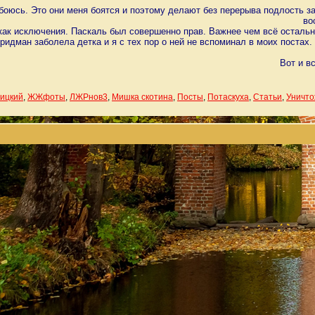
 боюсь. Это они меня боятся и поэтому делают без перерыва подлость з
во
как исключения. Паскаль был совершенно прав. Важнее чем всё остал
ридман заболела детка и я с тех пор о ней не вспоминал в моих постах. 
Вот и в
ицкий
,
ЖЖфоты
,
ЛЖРнов3
,
Мишка скотина
,
Посты
,
Потаскуха
,
Статьи
,
Уничт