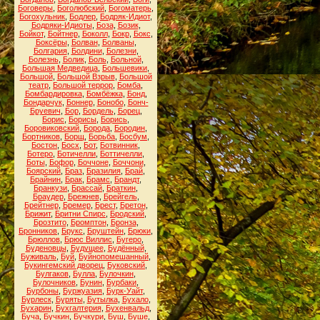
Боговеры
,
Боголюбский
,
Богоматерь
,
Богохульник
,
Бодлер
,
Бодряк-Идиот
,
Бодряки-Идиоты
,
Боза
,
Бозик
,
Бойкот
,
Бойтнер
,
Боколл
,
Бокр
,
Бокс
,
Боксёры
,
Болван
,
Болваны
,
Болгария
,
Болдини
,
Болезни
,
Болезнь
,
Болик
,
Боль
,
Больной
,
Большая Медведица
,
Большевики
,
Большой
,
Большой Взрыв
,
Большой
театр
,
Большой террор
,
Бомба
,
Бомбардировка
,
Бомбёжка
,
Бонд
,
Бондарчук
,
Боннер
,
Бонобо
,
Бонч-
Бруевич
,
Бор
,
Бордель
,
Борец
,
Борис
,
Борисы
,
Борись
,
Боровиковский
,
Борода
,
Бородин
,
Бортников
,
Борщ
,
Борьба
,
Босбум
,
Бостон
,
Босх
,
Бот
,
Ботвинник
,
Ботеро
,
Ботичелли
,
Боттичелли
,
Боты
,
Бофор
,
Боччоне
,
Боччони
,
Боярский
,
Браз
,
Бразилия
,
Брай
,
Брайнин
,
Брак
,
Брамс
,
Брандт
,
Бранкузи
,
Брассай
,
Браткин
,
Браудер
,
Брежнев
,
Брейгель
,
Брейтнер
,
Бремер
,
Брест
,
Бретон
,
Брижит
,
Бритни Спирс
,
Бродский
,
Брозтито
,
Бромптон
,
Бронза
,
Бронников
,
Брукс
,
Бруштейн
,
Брюки
,
Брюллов
,
Брюс Виллис
,
Бугеро
,
Буденовцы
,
Будущее
,
Будённый
,
Буживаль
,
Буй
,
Буйнопомешанный
,
Букингемский дворец
,
Буковский
,
Булгаков
,
Булла
,
Булочкин
,
Булочников
,
Бунин
,
Бурбаки
,
Бурбоны
,
Буржуазия
,
Бурк-Уайт
,
Бурлеск
,
Буряты
,
Бутылка
,
Бухало
,
Бухарин
,
Бухгалтерия
,
Бухенвальд
,
Буча
,
Бучкин
,
Бучкури
,
Буш
,
Буше
,