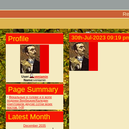
Re
Profile
30th-Jul-2023 09:19 p
User:
veniamin
Name:
veniamin
Page Summary
·
Фекальные в голове и в жопе
подонки Вербицкие/Каледин
уничтожили другие сотни моих
постов.
[+9]
Latest Month
December 2035