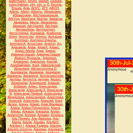
watermarks
,
whore
,
wieiner
,
youtube
,
yulya fridman
,
zim
,
zim_a
,
Ё
,
Ёксель
,
Ёршик
,
Аvla
,
АНУС
,
АТУ
,
АФОН
,
Абель
,
Аборт
,
Аборты
,
Абрамович
,
Абрамочкин
,
Абстракционизм
,
Абсурд
,
Авангард
,
Аватар
,
Аввакум
,
Авдеевка
,
Авель
,
Авиалинии
,
Авиация
,
Австралия
,
Австрия
,
Автомобили
,
Автопортрет
,
Автостоянка
,
Агадамов
,
Агафонов
,
Агент
,
Агентство
,
Агенты
,
Агитация
,
Агитпроп
,
Агитпроп Идиоты
,
АгитпропХ
,
Агностики
,
Агрегат
,
Ад
,
Адагамов
,
Адам
,
АдамХ
,
Адамс
,
Аддис-Абеба
,
Адик
,
Админ
,
Администрация
,
Администрация
Живого Журнала.
,
Адмирал
,
Адоманис
,
Адюльтер
,
Азатий
,
Азербайджан
,
Азия
,
Айвазовский
,
Айзенберг
,
Айнзатцгруппа D
,
Академизм
,
Академик
,
Академия
,
Акварель
,
Аквариум
,
Акнтисемитизм
,
Актёры
,
Акулетта
,
Акунин
,
Акцент
,
Акционизм
,
Аладжалов
,
Аламар
,
Албания
,
Алекс
,
Александер
,
Александр
,
Александр II
,
Александр
III
,
Александр Первый
,
Александра
Фёдоровна
,
Александров
,
Алексеева
,
Алексей
,
Алексенко
,
Алексий
,
Ален
Делон
,
Алена
,
Алжир
,
Алик Фридман
,
Алина
,
Алина-Пердюлина
,
Алиса
,
Алкаш
,
Алкаши
,
Алкашка
,
Аллах
,
Аллигатор
,
Аллори
,
Алрами
,
Алчевск
,
Аль Пачино
,
Аль-Джазира
,
Аль-
Каида
,
Альба
,
Альбац
,
Альберт
,
Альберт I
,
Альма-Тадема
,
Альпер
,
Альпер-отсосун
,
Альтман
,
АльтманХ
,
Альфа
,
Аляска
,
Алёша
,
Алёшка
,