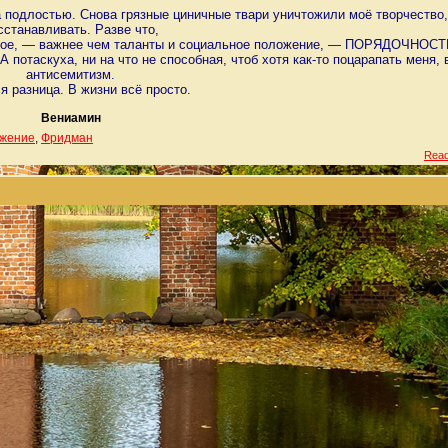
а подлостью. Снова грязные циничные твари уничтожили моё творчество,
сстанавливать. Разве что,
ьное, — важнее чем таланты и социальное положение, — ПОРЯДОЧНОСТЬ
А потаскуха, ни на что не способная, чтоб хотя как-то поцарапать меня, 
антисемитизм.
ся разница. В жизни всё просто.
Вениамин
ожение
,
Фридман
Read