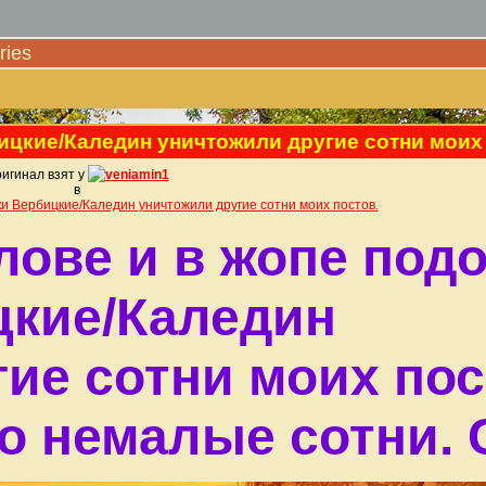
ies
ицкие/Каледин уничтожили другие сотни моих
игинал взят у
veniamin1
в
ки Вербицкие/Каледин уничтожили другие сотни моих постов.
лове и в жопе под
цкие/Каледин
ие сотни моих пос
то немалые сотни.