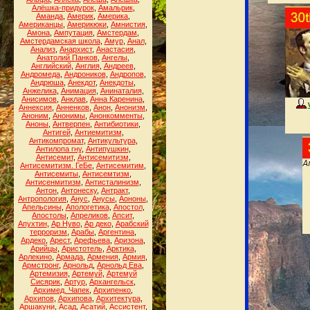
Алёшка-придурок
,
Амальрик
,
Аманда
,
Америк
,
Америка
,
Американцы
,
Америкюки
,
Амнистия
,
Амона
,
Ампутация
,
Амстердам
,
Амстердамская школа
,
Амур
,
Анал
,
Анализ
,
Анархист
,
Анастасия
,
Анатолий Панков
,
Ангелы
,
Английский
,
Англия
,
Андреев
,
Андромеда
,
Андроников
,
Андропов
,
Андрюша
,
Анекдот
,
Анекдоты
,
Анжелика
,
Анимация
,
Анинаталия
,
Анисимов
,
Анклав
,
Анна Каренина
,
Аннексия
,
Анненков
,
Анон
,
Анонизм
,
Аноним
,
Анонимы
,
Анонкомменты
,
Аноны
,
Антверпен
,
Антибиотики
,
Антигей
,
Антиемитизм
,
Антикомпромат
,
Антикультура
,
Антилопа гну
,
Антипушкин
,
Антисемит
,
Антисемитизм
,
Антисемитизм. ГеБе
,
Антисемитим
,
Антисемиты
,
Антисемтизм
,
Антисенмитизм
,
Антисталинизм
,
Антон
,
Антонеску
,
Антракт
,
Антропология
,
Анус
,
Анусы
,
Аононы
,
Апельсины
,
Апологетика
,
Апостол
,
Апостолы
,
Апреликов
,
Апсит
,
Апухтин
,
Ар Нуво
,
Ар деко
,
Арабский
терроризм
,
Арабы
,
Аргентина
,
Ардеко
,
Арест
,
Арефьева
,
Аризона
,
Арийцы
,
Аристотель
,
Арктика
,
Арлекино
,
Армада
,
Армения
,
Армия
,
Армстронг
,
Арнольд
,
Арнольд Ева
,
Артемизия
,
Артемуй
,
Артемуй
Сисярик
,
Артур
,
Архангельск
,
Архимед. Чапек
,
Архипенко
,
Архипов
,
Архипова
,
Архитектура
,
Аршакуни
,
Асад
,
Асатий
,
Ассистент
,