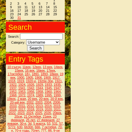
1
2
3
4
5
6
7
8
9
10
11
12
13
14
15
16
17
18
19
20
21
22
23
24
25
26
27
28
29
30
31
Search
Search:
Category:
Entry Tags
10 съезд
,
11век
,
12век
,
13 век
,
14век
,
15век
,
16 век
,
16век
,
17век
,
17октября
,
18+
,
1891
,
1893
,
18век
,
19
век
,
1900
,
1905
,
1906
,
1909
,
1917
,
1918
,
1919
,
1920-е
,
1920е-30е
,
1921
,
1922
,
1924
,
1926
,
1929
,
1933
,
1935
,
1937
,
1941
,
1942
,
1944
,
1945
,
1947
,
1952
,
1953
,
1956
,
1958
,
1960
,
1964
,
1968
,
1972
,
1974
,
1989
,
1995
,
1999
,
19век
,
2 мая
,
20 век
,
20-век
,
20-й век
,
20-ый век
,
2002
,
2003
,
2004
,
2006
,
2010
,
2011
,
2012
,
2013
,
2014
,
2015
,
2016
,
2017
,
2018
,
2019
,
2020
,
2021
,
2022
,
2023
,
2024
,
2025
,
2026
,
20век
,
20см
,
21 Октября
,
21век
,
23
февраля
,
25 лет
,
27 февраля
,
27
января
,
30-е
,
3d
,
5 марта
,
53
,
531
,
57
,
5772
,
630
,
66300
,
666
,
7 октября
,
70-
е
,
70-е годы
,
70лет
,
777
,
88
,
9-ое