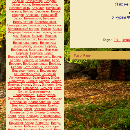
Бедные
,
Безвкусица
,
Бездарь
,
Я их не
Бездетность
,
Безнаказанность
,
Безопасность
,
Безумие
,
Безумная
частота
,
Бейлис
,
Бекингэм
,
Белая
гвардия
,
Беленкин
,
Белинский
,
У курвы Ф
Белки
,
Белковский
,
Беллини
,
Беломестнов
,
Беломлинская
,
Белорруссия
,
Белоруссия
,
Белосток
,
Белостокский погром
,
Белые
,
Белые
Медведи
,
Белые ночи
,
Белый
,
Белый
дом
,
Белых
,
Бельгия
,
Беляев
,
Беляев-Гинтовт
,
Бензиновая
,
Tags:
18+
,
Верб
Бензиновая пила
,
Бензопила
,
Бенкендорф
,
Бенсон
,
Бербер
,
Берберова
,
Берггольц
,
Бергман
,
Бердник
,
Бердяев
,
Берег
,
Top of Page
Березовский
,
Беременность
,
Берия
,
Берлин
,
Бернар
,
Бернштам
,
Беро
,
Берсерк
,
Берёзовая роща
,
Берёзы
,
Беслан
,
Бета-версия
,
Бетховен
,
Бешеная Частота
,
Бешенство
,
Бешенство матки
,
Бешеный
Антисемитизм
,
Беэр-Шева
,
Бибик
,
Библиотека
,
Библия
,
Бигдан
,
Бизнес
,
Бизоны
,
Бикнел
,
Билл
,
Билогия
,
Био
,
Биология
,
Бирюлёво
,
Бисмарк
,
Бита
,
Битлы
,
Благовещенск
,
Благодарность
,
Благодетель
,
Благообразие
,
Благородная. Машка-
Отсосашка
,
Благославенна
,
Блат
,
Блатняк
,
Бледный Конь
,
Блейк
,
БлейкХ
,
Блеф
,
Ближний Восток
,
Близнецы
,
Блог
,
Блогер
,
Блогеры
,
Блоги
,
Блок
,
Блокада
,
Блокирование
,
Блонди
,
Блоштейн
,
Блудныйсын
,
Блумберг
,
Бляди
,
Блядство
,
Блядь
,
Бляткин
,
Бобёжка
,
Бог
,
Богатыри
,
Богданов
,
Богданов-Бельский
,
Боги
,