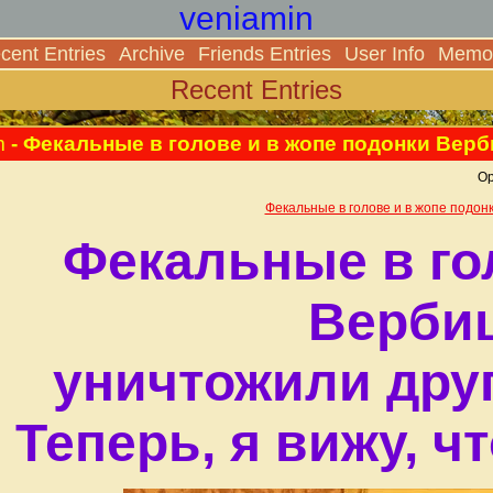
veniamin
cent Entries
Archive
Friends Entries
User Info
Memor
Recent Entries
m
- Фекальные в голове и в жопе подонки Верб
Ор
Фекальные в голове и в жопе подон
Фекальные в го
Верби
уничтожили друг
Теперь, я вижу, ч