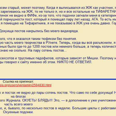
Ссылка на оригинал:
ossia.org/users/veniamin/259
4830.html
ях и постах не видно до пары сотень постов. Что само по себе дохуища! 
на блогах
ивого Журнала. ОХУЕТЬ! БЛЯДЬ!!! Это, — в дополнение к уже уничтожен
часть всего моего
ю, и, бывало, по несколько постов в неделю. Большие циклы с работами
Охуенные подонки.