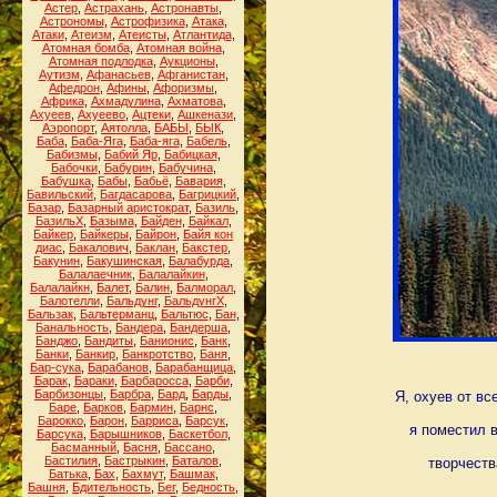
Астер
,
Астрахань
,
Астронавты
,
Астрономы
,
Астрофизика
,
Атака
,
Атаки
,
Атеизм
,
Атеисты
,
Атлантида
,
Атомная бомба
,
Атомная война
,
Атомная подлодка
,
Аукционы
,
Аутизм
,
Афанасьев
,
Афганистан
,
Афедрон
,
Афины
,
Афоризмы
,
Африка
,
Ахмадулина
,
Ахматова
,
Ахуеев
,
Ахуеево
,
Ацтеки
,
Ашкенази
,
Аэропорт
,
Аятолла
,
БАБЫ
,
БЫК
,
Баба
,
Баба-Яга
,
Баба-яга
,
Бабель
,
Бабизмы
,
Бабий Яр
,
Бабицкая
,
Бабочки
,
Бабурин
,
Бабучина
,
Бабушка
,
Бабы
,
Бабьё
,
Бавария
,
Бавильский
,
Багдасарова
,
Багрицкий
,
Базар
,
Базарный аристократ
,
Базиль
,
БазильХ
,
Базыма
,
Байден
,
Байкал
,
Байкер
,
Байкеры
,
Байрон
,
Байя кон
диас
,
Бакалович
,
Баклан
,
Бакстер
,
Бакунин
,
Бакушинская
,
Балабурда
,
Балалаечник
,
Балалайкин
,
Балалайкн
,
Балет
,
Балин
,
Балморал
,
Балотелли
,
Бальдунг
,
БальдунгХ
,
Бальзак
,
Бальтерманц
,
Бальтюс
,
Бан
,
Банальность
,
Бандера
,
Бандерша
,
Банджо
,
Бандиты
,
Банионис
,
Банк
,
Банки
,
Банкир
,
Банкротство
,
Баня
,
Бар-сука
,
Барабанов
,
Барабанщица
,
Барак
,
Бараки
,
Барбаросса
,
Барби
,
Барбизонцы
,
Барбра
,
Бард
,
Барды
,
Я, охуев от вс
Баре
,
Барков
,
Бармин
,
Барнс
,
Барокко
,
Барон
,
Барриса
,
Барсук
,
я поместил 
Барсука
,
Барышников
,
Баскетбол
,
Басманный
,
Басня
,
Бассано
,
Бастилия
,
Бастрыкин
,
Баталов
,
творчеств
Батька
,
Бах
,
Бахмут
,
Башмак
,
Башня
,
Бдительность
,
Бег
,
Бедность
,