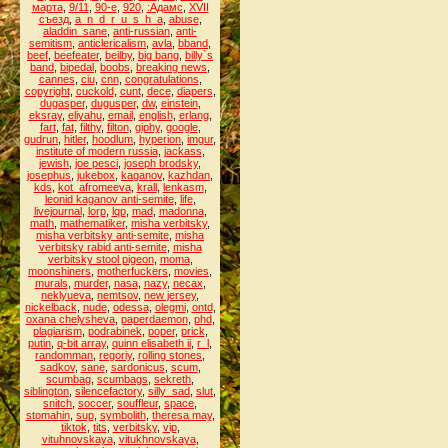
марта
,
9/11
,
90-е
,
920
,
:Адамс
,
XVII
съезд
,
a_n_d_r_u_s_h_a
,
abuse
,
aladdin_sane
,
anti-russian
,
anti-
semitism
,
anticlericalism
,
avla
,
bband
,
beef
,
beefeater
,
beilby
,
big bang
,
billy`s
band
,
bipedal
,
boobs
,
breaking news
,
cannes
,
ciu
,
cnn
,
congratulations
,
copyright
,
cuckold
,
cunt
,
dece
,
diapers
,
dugasper
,
dugusper
,
dw
,
einstein
,
eksray
,
eliyahu
,
email
,
english
,
erlang
,
fart
,
fat
,
filthy
,
filton
,
giphy
,
google
,
gudrun
,
hitler
,
hoodlum
,
hyperion
,
imgur
,
institute of modern russia
,
jackass
,
jewish
,
joe pesci
,
joseph brodsky
,
josephus
,
jukebox
,
kaganov
,
kazhdan
,
kds
,
kot_afromeeva
,
krall
,
lenkasm
,
leonid kaganov anti-semite
,
life
,
livejournal
,
lorp
,
lqp
,
mad
,
madonna
,
math
,
mathematiker
,
misha verbitsky
,
misha verbitsky anti-semite
,
misha
verbitsky rabid anti-semite
,
misha
verbitsky stool pigeon
,
moma
,
moonshiners
,
motherfuckers
,
movies
,
murals
,
murder
,
nasa
,
nazy
,
necax
,
neklyueva
,
nemtsov
,
new jersey
,
nickelback
,
nude
,
odessa
,
olegmi
,
ontd
,
oxana chelysheva
,
paperdaemon
,
phd
,
plagiarism
,
podrabinek
,
poper
,
prick
,
putin
,
q-bit array
,
quinn elisabeth ii
,
r_l
,
randomman
,
regoriy
,
rolling stones
,
sadkov
,
sane
,
sardonicus
,
scum
,
scumbag
,
scumbags
,
sekreth
,
siblington
,
silencefactory
,
silly_sad
,
slut
,
snitch
,
soccer
,
souffleur
,
space
,
stomahin
,
sup
,
symbolith
,
theresa may
,
tiktok
,
tits
,
verbitsky
,
vip
,
vituhnovskaya
,
vitukhnovskaya
,